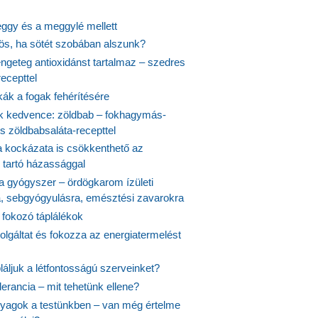
ggy és a meggylé mellett
yös, ha sötét szobában alszunk?
ngeteg antioxidánst tartalmaz – szedres
ecepttel
kák a fogak fehérítésére
 kedvence: zöldbab – fokhagymás-
s zöldbabsaláta-recepttel
 kockázata is csökkenthető az
 tartó házassággal
 a gyógyszer – ördögkarom ízületi
a, sebgyógyulásra, emésztési zavarokra
 fokozó táplálékok
olgáltat és fokozza az energiatermelést
áljuk a létfontosságú szerveinket?
lerancia – mit tehetünk ellene?
agok a testünkben – van még értelme