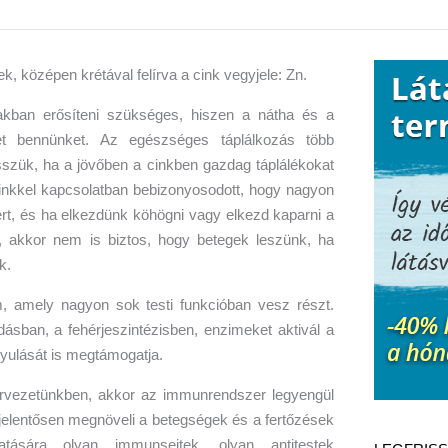
ban erősíteni szükséges, hiszen a nátha és a
t bennünket. Az egészséges táplálkozás több
szük, ha a jövőben a cinkben gazdag táplálékokat
 cinkkel kapcsolatban bebizonyosodott, hogy nagyon
t, és ha elkezdünk köhögni vagy elkezd kaparni a
k, akkor nem is biztos, hogy betegek leszünk, ha
k.
, amely nagyon sok testi funkcióban vesz részt.
ásban, a fehérjeszintézisben, enzimeket aktivál a
yulását is megtámogatja.
rvezetünkben, akkor az immunrendszer legyengül
jelentősen megnöveli a betegségek és a fertőzések
atására olyan immunsejtek, olyan antitestek