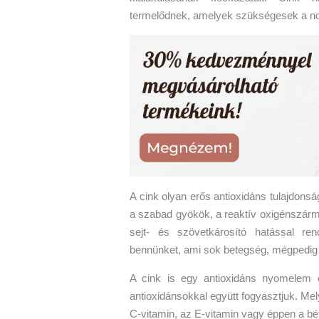
termelődnek, amelyek szükségesek a no
A cink olyan erős antioxidáns tulajdons
a szabad gyökök, a reaktív oxigénszár
sejt- és szövetkárosító hatással re
bennünket, ami sok betegség, mégpedig 
A cink is egy antioxidáns nyomelem 
antioxidánsokkal együtt fogyasztjuk. Me
C-vitamin, az E-vitamin vagy éppen a bét