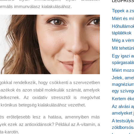
LEGFRISS
rmális immunválasz kialakulásához.
Tippek a z
Miért és m
Hőhullámok
táplálékok
Még a vérn
Mit tehetü
Egy igazi a
spárgasalá
Miért mozog
Jelek, ame
ágokkal rendelkezik, hogy csökkenti a szervezetben
magnézium
mazékok és azon stabil molekulák számát, amelyek
egy szíveg
ndelkeznek. Az oxidatív stressztől is megóvhat
Kertem éke
krónikus betegség kialakulásához vezethet.
Az alvási ap
amelyeket j
és erőteljesebb lesz a hatása, amennyiben más
A testsúlyk
lyek ezek az antioxidánsok? Például az A-vitamin, a
zöldborsósa
a-karotin.