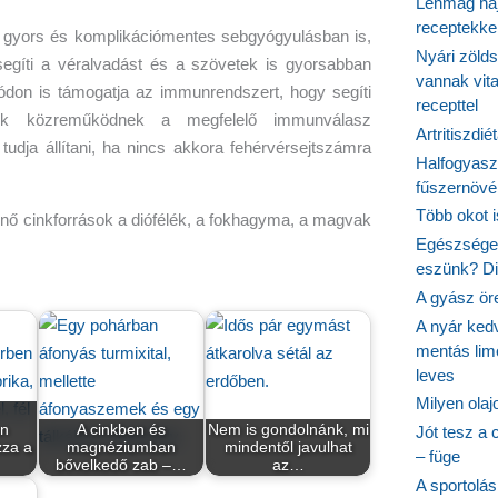
Lenmag haj
receptekke
 gyors és komplikációmentes sebgyógyulásban is,
Nyári zöld
segíti a véralvadást és a szövetek is gyorsabban
vannak vit
ódon is támogatja az immunrendszert, hogy segíti
recepttel
yek közreműködnek a megfelelő immunválasz
Artritiszdié
 tudja állítani, ha nincs akkora fehérvérsejtszámra
Halfogyasz
fűszernövén
Több okot 
tűnő cinkforrások a diófélék, a fokhagyma, a magvak
Egészséges
eszünk? Dió
A gyász ör
A nyár ked
mentás lim
leves
Milyen ola
n
A cinkben és
Nem is gondolnánk, mi
Jót tesz a 
zza a
magnéziumban
mindentől javulhat
– füge
bővelkedő zab –…
az…
A sportolá