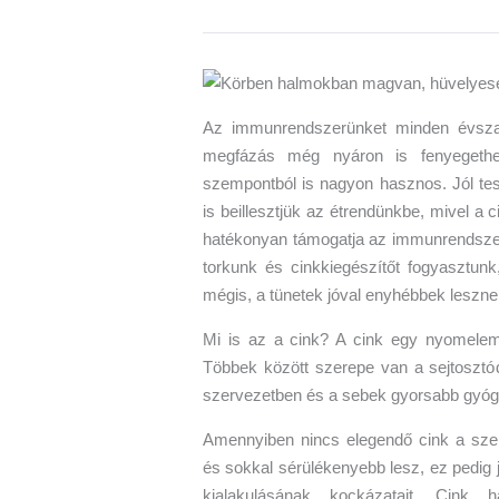
Az immunrendszerünket minden évszak
megfázás még nyáron is fenyegethe
szempontból is nagyon hasznos. Jól tes
is beillesztjük az étrendünkbe, mivel a
hatékonyan támogatja az immunrendszer
torkunk és cinkkiegészítőt fogyasztun
mégis, a tünetek jóval enyhébbek leszne
Mi is az a cink? A cink egy nyomelem
Többek között szerepe van a sejtosztód
szervezetben és a sebek gyorsabb gyóg
Amennyiben nincs elegendő cink a sze
és sokkal sérülékenyebb lesz, ez pedig 
kialakulásának kockázatait. Cink h