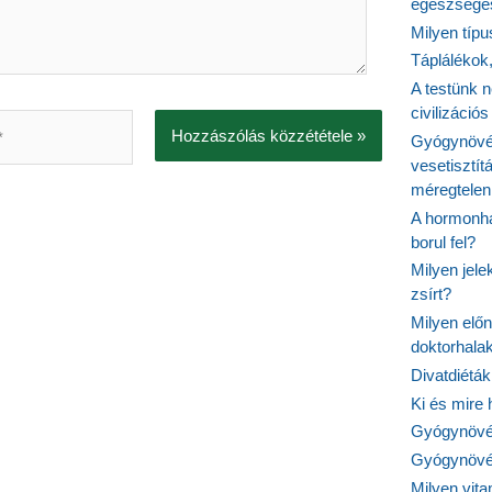
egészséges
Milyen típ
Táplálékok
A testünk n
civilizáci
Gyógynövén
vesetisztít
méregtelen
A hormonhá
borul fel?
Milyen jel
zsírt?
Milyen elő
doktorhalak
Divatdiéták
Ki és mire
Gyógynövén
Gyógynövén
Milyen vit