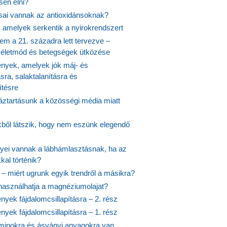
en élni?
usai vannak az antioxidánsoknak?
, amelyek serkentik a nyirokrendszert
em a 21. századra lett tervezve –
ós életmód és betegségek ütközése
yek, amelyek jók máj- és
ásra, salaktalanításra és
ítésre
ztartásunk a közösségi média miatt
ekből látszik, hogy nem eszünk elegendő
nyei vannak a lábhámlasztásnak, ha az
kal történik?
 – miért ugrunk egyik trendről a másikra?
 használhatja a magnéziumolajat?
yek fájdalomcsillapításra – 2. rész
yek fájdalomcsillapításra – 1. rész
aminokra és ásványi anyagokra van