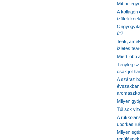
Mit ne egy
A kollagén 
ízületeknek
Öngyógyítás
út?
Teák, amel
ízletes tea
Miért jobb
Tényleg sz
csak jól h
A száraz b
évszakban 
arcmaszko
Milyen gyó
Túl sok viz
A rukkolána
uborkás ruk
Milyen egé
repülésnek