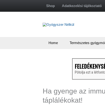
Skip
Shop
Adatkezelési tájékoztató
to
content
Home
Természetes gyógymó
Ha gyenge az immu
táplálékokat!