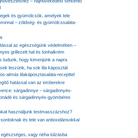
növesztéshez – hajnövekedést serkentő
l
ségek és gyümölcsök, amelyek tele
aminnal – zöldség- és gyümölcssaláta-
ta
tással az egészségünk védelmében –
yes grillezett hal és tonhalkrém
is tudunk, hogy kimenjünk a napra
ek leszünk, ha sok lila káposztát
s-almás lilakáposztasaláta-recepttel
egítő hatással van az emberekre
vence: sárgadinnye – sárgadinnyés-
onádé és sárgadinnyés-gyömbéres
jokat használjunk testmasszázshoz?
csontoknak és tele van antioxidánsokkal
s egészséges, vagy néha túlzásba