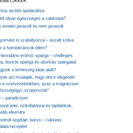
EBB CIKKEK
síros arcbőr ápolásához
itől olyan egészséges a zabkorpa?
 esetén javasolt és nem javasolt
yomást is szabályozza – aszalt szilva
nk a homlokráncok ellen?
ntioxidáns-erőmű: spárga – snidlinges
ta, borsós spárga és uborkás spárgaital
junk a terhesség ideje alatt?
lyek azt mutatják, hogy nincs elegendő
 a szervezetünkben, azaz a magnézium
észségügyi „szupersztár”
 – paradicsom
noé jelei, rizikófaktorai és táplálékok,
obb elkerülni
ontroll segítője: borsó – cukkinis
láta-recepttel