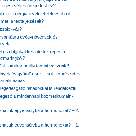
z egészséges öregedéshez?
fokozó, energianövelő ételek és italok
meri a teste jelzéseit?
ózsalekvár?
nyomásra gyógynövények és
ények
kes dolgokat készítettek régen a
rozmaringból?
jünk, amikor multivitamint veszünk?
nyek és gyümölcsök – sok természetes
 tartalmaznak
regedésgátló hatásokkal is rendelkezik
rgező a mindennapi kozmetikumaink
hatjuk egyensúlyba a hormonokat? – 2.
hatjuk egyensúlyba a hormonokat? – 1.