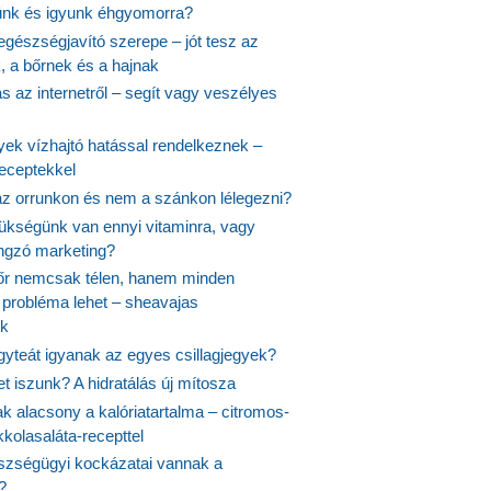
ünk és igyunk éhgyomorra?
egészségjavító szerepe – jót tesz az
, a bőrnek és a hajnak
 az internetről – segít vagy veszélyes
yek vízhajtó hatással rendelkeznek –
receptekkel
 az orrunkon és nem a szánkon lélegezni?
ükségünk van ennyi vitaminra, vagy
angzó marketing?
őr nemcsak télen, hanem minden
probléma lehet – sheavajas
k
gyteát igyanak az egyes csillagjegyek?
et iszunk? A hidratálás új mítosza
k alacsony a kalóriatartalma – citromos-
kolasaláta-recepttel
szségügyi kockázatai vannak a
?