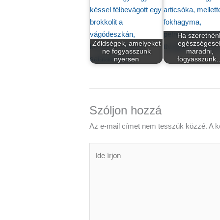
Ha szeretnén
Zöldségek, amelyeket
egészségese
ne fogyasszunk
maradni,
nyersen
fogyasszunk
Szóljon hozzá
Az e-mail címet nem tesszük közzé.
A k
Ide
írjon