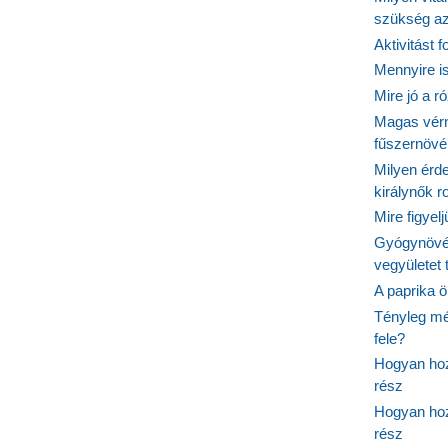
szükség a
Aktivitást 
Mennyire is
Mire jó a r
Magas vér
fűszernöv
Milyen érde
királynők 
Mire figyel
Gyógynövé
vegyületet
A paprika ö
Tényleg mé
fele?
Hogyan hoz
rész
Hogyan hoz
rész