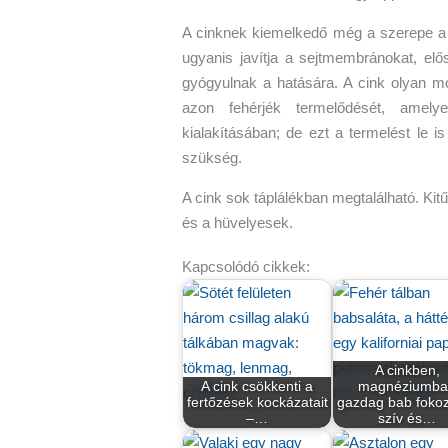
A cinknek kiemelkedő még a szerepe a
ugyanis javítja a sejtmembránokat, elő
gyógyulnak a hatására. A cink olyan m
azon fehérjék termelődését, amel
kialakításában; de ezt a termelést le is
szükség.
A cink sok táplálékban megtalálható. Ki
és a hüvelyesek.
Kapcsolódó cikkek:
A cinkben,
A cink csökkenti a
magnéziumba
fertőzések kockázatait
gazdag bab foko
–…
szív és…