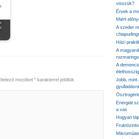
visszük?
Érvek a me
Miért előn
k
A szeder re
k
chiapudingr
…
Házi prakti
A magyarok
rozmaringo
A demencia
élethosszig
ötelező mezőket
*
karakterrel jelöltük
Jobb, mint
gyulladásr
Ösztrogént
Energiát sz
a vas
Hogyan tápl
Fruktózinto
Mikroműany