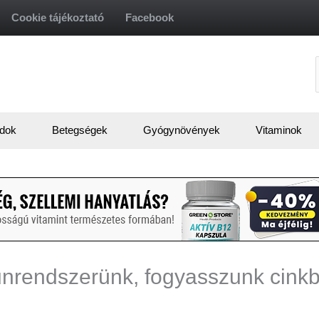
Cookie tájékoztató
Facebook
f
dok
Betegségek
Gyógynövények
Vitaminok
nrendszerünk, fogyasszunk cink