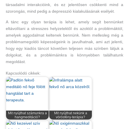
társadalmi interakcióink, és ez jelentősen csökkenti mind a
szorongás, mind pedig a depresszió kialakulásának esélyét.
A tánc egy olyan terápia is lehet, amely segít bennünket
eltávolítani a stresszes helyzetektől és azoktól a problémáktól,
amelyek aggodalmat keltenek bennünk. Nem mellesleg még a
problémamegoldó képességeink is javulhatnak, ami azt jelenti,
hogy egy kiadós táncot követően teljesen más színben látjuk a
dolgokat, és a problémáinkra is könnyebben találhatunk
megoldást.
Kapcsolódó cikkek:
Mit nyújthat számunkra a
Mit nyújthat nekünk a
hangmeditáció?
vörösfény-terápia?