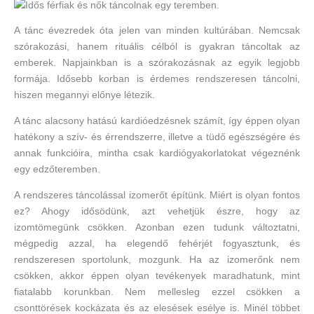
A tánc évezredek óta jelen van minden kultúrában. Nemcsak
szórakozási, hanem rituális célból is gyakran táncoltak az
emberek. Napjainkban is a szórakozásnak az egyik legjobb
formája. Idősebb korban is érdemes rendszeresen táncolni,
hiszen megannyi előnye létezik.
A tánc alacsony hatású kardióedzésnek számít, így éppen olyan
hatékony a szív- és érrendszerre, illetve a tüdő egészségére és
annak funkcióira, mintha csak kardiógyakorlatokat végeznénk
egy edzőteremben.
A rendszeres táncolással izomerőt építünk. Miért is olyan fontos
ez? Ahogy idősödünk, azt vehetjük észre, hogy az
izomtömegünk csökken. Azonban ezen tudunk változtatni,
mégpedig azzal, ha elegendő fehérjét fogyasztunk, és
rendszeresen sportolunk, mozgunk. Ha az izomerőnk nem
csökken, akkor éppen olyan tevékenyek maradhatunk, mint
fiatalabb korunkban. Nem mellesleg ezzel csökken a
csonttörések kockázata és az elesések esélye is. Minél többet