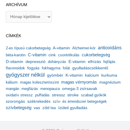
ARCHÍVUM
A
r
c
h
CÍMKÉK
í
v
antioxidáns
A-vitamin
2-es típusú cukorbetegség
Alzheimer-kór
u
m
C-vitamin
cukorbetegség
béta-karotin
cink
csontritkulás
depresszió
E-vitamin
D-vitamin
dohányzás
elhízás
fejfájás
gyulladáscsökkentő
flavonoidok
fogyás
fokhagyma
folát
gyógyszer nélkül
kalcium
gyömbér
K-vitamin
kurkuma
kálium
magas vérnyomás
magnézium
magas koleszterinszint
mangán
megfázás
menopauza
omega-3 zsírsavak
stressz
stroke
oxidatív stressz
puffadás
szabad gyökök
szorongás
székrekedés
szív- és érrendszeri betegségek
szívbetegség
ízületi gyulladás
vas
zöld tea