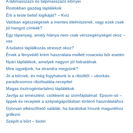
A lábmasszázs és talpmasszázs előnyei
Rostokban gazdag táplálékok
Érti a teste belső logikáját? – Kvíz
Valóban egészségesek a mentes élelmiszerek, vagy ezek csak
jól hangzó címkék?
Egy tápanyag, amely hiánya nem csak vérszegénységet okoz –
vas
A tudatos táplálkozás stresszt okoz?
Érvek a fényvédő krém használata mellett rosaceás bőr esetén
Nyári táplálékok, amelyek nagyon jól hidratálnak
Mire ügyeljünk, ha strandra megyünk?
Jó a bőrnek, és még fogyhatunk is a ribizlitől – uborkás-
paradicsomos ribizlisaláta-recepttel
Magas ösztrogéntartalmú táplálékok
Javítja az emésztést, csökkenti az izomfájdalmat: Epsom-só –
tippek és receptek a szépségápolásban történő használatához
Gyorsan elkészíthető saláták, ha barátokat hívunk magunkhoz
grillezni
Szépíti a bőrt – biotin