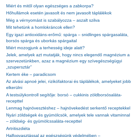
Miért és mitől olyan egészséges a zabkorpa?
Hőhullámok esetén javasolt és nem javasolt táplálékok
Még a vérnyomást is szabályozza – aszalt szilva
Mit tehetünk a homlokráncok ellen?
Egy igazi antioxidáns-erőmű: spárga – snidlinges spárgasaláta,
borsós spárga és uborkás spárgaital
Miért mozogjunk a terhesség ideje alatt?
Jelek, amelyek azt mutatják, hogy nincs elegendő magnézium a
szervezetünkben, azaz a magnézium egy szívegészségügyi
„szupersztár”
Kertem éke – paradicsom
Az alvási apnoé jelei, rizikófaktorai és táplálékok, amelyeket jobb
elkerülni
A testsúlykontroll segítője: borsó – cukkinis zöldborsósaláta-
recepttel
Lenmag hajnövesztéshez – hajnövekedést serkentő receptekkel
Nyári zöldségek és gyümölcsök, amelyek tele vannak vitaminnal
– zöldség- és gyümölcssaláta-recepttel
Artritiszdiéta
Halfogyasztással az egészségünk védelmében –