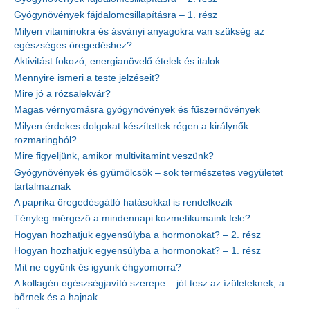
Gyógynövények fájdalomcsillapításra – 1. rész
Milyen vitaminokra és ásványi anyagokra van szükség az
egészséges öregedéshez?
Aktivitást fokozó, energianövelő ételek és italok
Mennyire ismeri a teste jelzéseit?
Mire jó a rózsalekvár?
Magas vérnyomásra gyógynövények és fűszernövények
Milyen érdekes dolgokat készítettek régen a királynők
rozmaringból?
Mire figyeljünk, amikor multivitamint veszünk?
Gyógynövények és gyümölcsök – sok természetes vegyületet
tartalmaznak
A paprika öregedésgátló hatásokkal is rendelkezik
Tényleg mérgező a mindennapi kozmetikumaink fele?
Hogyan hozhatjuk egyensúlyba a hormonokat? – 2. rész
Hogyan hozhatjuk egyensúlyba a hormonokat? – 1. rész
Mit ne együnk és igyunk éhgyomorra?
A kollagén egészségjavító szerepe – jót tesz az ízületeknek, a
bőrnek és a hajnak