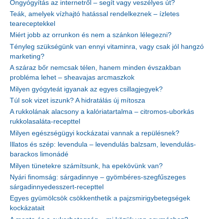
Öngyógyítás az internetről – segít vagy veszélyes út?
Teák, amelyek vízhajtó hatással rendelkeznek – ízletes
teareceptekkel
Miért jobb az orrunkon és nem a szánkon lélegezni?
Tényleg szükségünk van ennyi vitaminra, vagy csak jól hangzó
marketing?
A száraz bőr nemcsak télen, hanem minden évszakban
probléma lehet – sheavajas arcmaszkok
Milyen gyógyteát igyanak az egyes csillagjegyek?
Túl sok vizet iszunk? A hidratálás új mítosza
A rukkolának alacsony a kalóriatartalma – citromos-uborkás
rukkolasaláta-recepttel
Milyen egészségügyi kockázatai vannak a repülésnek?
Illatos és szép: levendula – levendulás balzsam, levendulás-
barackos limonádé
Milyen tünetekre számítsunk, ha epekövünk van?
Nyári finomság: sárgadinnye – gyömbéres-szegfűszeges
sárgadinnyedesszert-recepttel
Egyes gyümölcsök csökkenthetik a pajzsmirigybetegségek
kockázatait