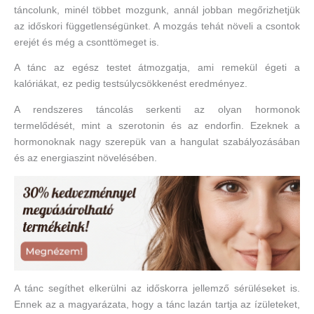
táncolunk, minél többet mozgunk, annál jobban megőrizhetjük
az időskori függetlenségünket. A mozgás tehát növeli a csontok
erejét és még a csonttömeget is.
A tánc az egész testet átmozgatja, ami remekül égeti a
kalóriákat, ez pedig testsúlycsökkenést eredményez.
A rendszeres táncolás serkenti az olyan hormonok
termelődését, mint a szerotonin és az endorfin. Ezeknek a
hormonoknak nagy szerepük van a hangulat szabályozásában
és az energiaszint növelésében.
A tánc segíthet elkerülni az időskorra jellemző sérüléseket is.
Ennek az a magyarázata, hogy a tánc lazán tartja az ízületeket,