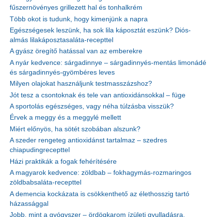
fűszernövényes grillezett hal és tonhalkrém
Több okot is tudunk, hogy kimenjünk a napra
Egészségesek leszünk, ha sok lila káposztát eszünk? Diós-
almás lilakáposztasaláta-recepttel
A gyász öregítő hatással van az emberekre
A nyár kedvence: sárgadinnye – sárgadinnyés-mentás limonádé
és sárgadinnyés-gyömbéres leves
Milyen olajokat használjunk testmasszázshoz?
Jót tesz a csontoknak és tele van antioxidánsokkal – füge
A sportolás egészséges, vagy néha túlzásba visszük?
Érvek a meggy és a meggylé mellett
Miért előnyös, ha sötét szobában alszunk?
A szeder rengeteg antioxidánst tartalmaz – szedres
chiapudingrecepttel
Házi praktikák a fogak fehérítésére
A magyarok kedvence: zöldbab – fokhagymás-rozmaringos
zöldbabsaláta-recepttel
A demencia kockázata is csökkenthető az élethosszig tartó
házassággal
Jobb, mint a gyógyszer – ördögkarom ízületi gyulladásra,