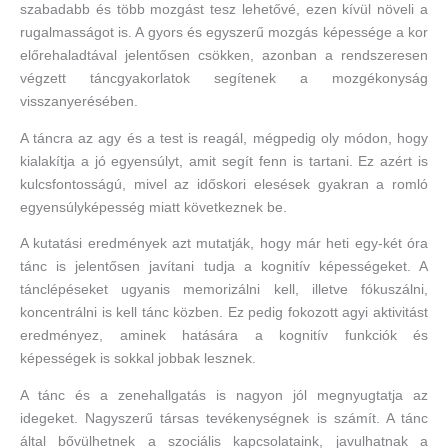
szabadabb és több mozgást tesz lehetővé, ezen kívül növeli a
rugalmasságot is. A gyors és egyszerű mozgás képessége a kor
előrehaladtával jelentősen csökken, azonban a rendszeresen
végzett táncgyakorlatok segítenek a mozgékonyság
visszanyerésében.
A táncra az agy és a test is reagál, mégpedig oly módon, hogy
kialakítja a jó egyensúlyt, amit segít fenn is tartani. Ez azért is
kulcsfontosságú, mivel az időskori elesések gyakran a romló
egyensúlyképesség miatt következnek be.
A kutatási eredmények azt mutatják, hogy már heti egy-két óra
tánc is jelentősen javítani tudja a kognitív képességeket. A
tánclépéseket ugyanis memorizálni kell, illetve fókuszálni,
koncentrálni is kell tánc közben. Ez pedig fokozott agyi aktivitást
eredményez, aminek hatására a kognitív funkciók és
képességek is sokkal jobbak lesznek.
A tánc és a zenehallgatás is nagyon jól megnyugtatja az
idegeket. Nagyszerű társas tevékenységnek is számít. A tánc
által bővülhetnek a szociális kapcsolataink, javulhatnak a