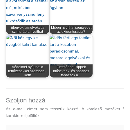
Előnyök, amelyeket a
Miben nyújthat segítséget
színterápia nyújthat
az oxigénterápia?
Védelmet nyújthat a
Életmódbeli tippek
fertőzésekkel szemben –
időseknek, és hasznos
kefir
tanácsok a…
Szóljon hozzá
Az e-mail címet nem tesszük közzé.
A kötelező mezőket
*
karakterrel jelöltük
Ide