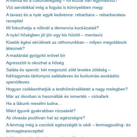
A menta és a cukorbetegség – mi közük van egymáshoz?
Vízi aerobikkal még a fogyás is könnyebben megy
A tavasz és a nyár egyik kedvence: rebarbara – rebarbaratea-
recepttel
Mi fokozhatja a nőknél a demencia kockázatait?
A nyári hőségben jól jön egy kis hűsítő – mentavíz
Kisebb égési sérülések az otthonunkban – milyen megoldások
léteznek?
A madárdal gyógyító erővel bír
Agressziót is okozhat a hőség
Saláta és spenót: két megosztó zöld leveles zöldség –
fokhagymás-tárkonyos salátaleves és kurkumás-avokádós
spenótleves
Hogyan csökkenthetjük a testhőmérsékletet a nagy melegben?
Már az ókorban is használták és ismerték – cickafark
Ha a lábunk mesélni tudna…
Miért igyunk gyakrabban rózsateát?
Az olvasás pozitívan hat az egészségre?
A lenmag még a csontok egészségét is védi – lenmagpuding- és
lenmagtearecepttel