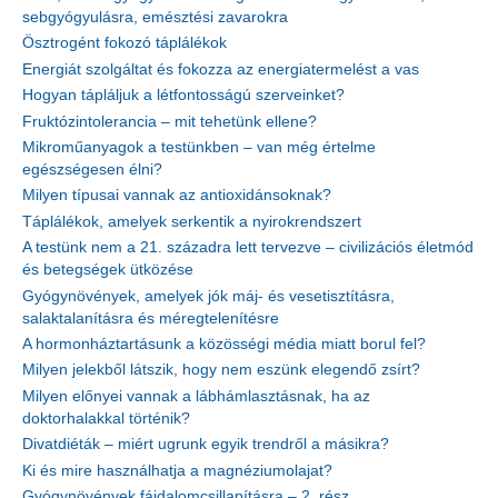
sebgyógyulásra, emésztési zavarokra
Ösztrogént fokozó táplálékok
Energiát szolgáltat és fokozza az energiatermelést a vas
Hogyan tápláljuk a létfontosságú szerveinket?
Fruktózintolerancia – mit tehetünk ellene?
Mikroműanyagok a testünkben – van még értelme
egészségesen élni?
Milyen típusai vannak az antioxidánsoknak?
Táplálékok, amelyek serkentik a nyirokrendszert
A testünk nem a 21. századra lett tervezve – civilizációs életmód
és betegségek ütközése
Gyógynövények, amelyek jók máj- és vesetisztításra,
salaktalanításra és méregtelenítésre
A hormonháztartásunk a közösségi média miatt borul fel?
Milyen jelekből látszik, hogy nem eszünk elegendő zsírt?
Milyen előnyei vannak a lábhámlasztásnak, ha az
doktorhalakkal történik?
Divatdiéták – miért ugrunk egyik trendről a másikra?
Ki és mire használhatja a magnéziumolajat?
Gyógynövények fájdalomcsillapításra – 2. rész