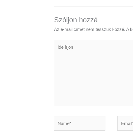
Szóljon hozzá
Az e-mail címet nem tesszük közzé.
A k
Ide
írjon
Name*
Email*