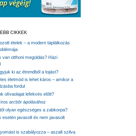
EBB CIKKEK
gozott ételek – a modern táplálkozás
oblémája
is van otthoni megoldás? Házi
l
gyjuk ki az étrendből a tojást?
es életmód is lehet káros – amikor a
lzásba fordul
k olívaolajat lefekvés előtt?
síros arcbőr ápolásához
itől olyan egészséges a zabkorpa?
 esetén javasolt és nem javasolt
yomást is szabályozza – aszalt szilva