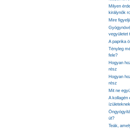
Milyen érde
királynők 
Mire figyel
Gyógynövé
vegyületet
A paprika ö
Tényleg mé
fele?
Hogyan hoz
rész
Hogyan hoz
rész
Mit ne egy
A kollagén 
ízületeknek
Öngyógyítás
út?
Teák, amel