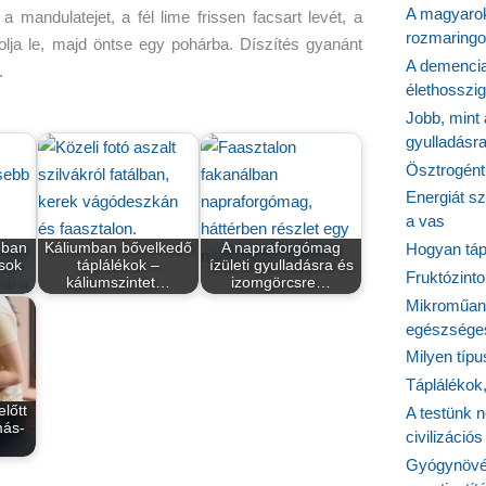
A magyarok
mandulatejet, a fél lime frissen facsart levét, a
rozmaringo
lja le, majd öntse egy pohárba. Díszítés gyanánt
A demencia
.
élethosszig
Jobb, mint
gyulladásr
Ösztrogént
Energiát sz
a vas
bban
Káliumban bővelkedő
A napraforgómag
Hogyan tápl
 sok
táplálékok –
ízületi gyulladásra és
Fruktózinto
…
káliumszintet…
izomgörcsre…
Mikroműany
egészséges
Milyen típ
Táplálékok
lőtt
A testünk n
más-
civilizáci
Gyógynövén