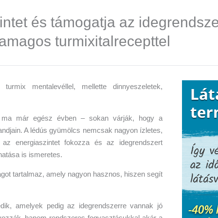
intet és támogatja az idegrendsze
magos turmixitalrecepttel
y ma már egész évben – sokan várják, hogy a
tandjain. A lédús gyümölcs nemcsak nagyon ízletes,
z energiaszintet fokozza és az idegrendszert
atása is ismeretes.
got tartalmaz, amely nagyon hasznos, hiszen segít
dik, amelyek pedig az idegrendszerre vannak jó
yozzák, hanem rendszeres fogyasztásukkal akár a