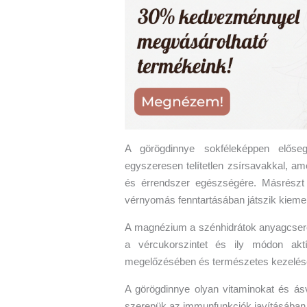
A görögdinnye sokféleképpen előseg
egyszeresen telítetlen zsírsavakkal, am
és érrendszer egészségére. Másrészt
vérnyomás fenntartásában játszik kieme
A magnézium a szénhidrátok anyagcseréj
a vércukorszintet és ily módon akt
megelőzésében és természetes kezelés
A görögdinnye olyan vitaminokat és ás
szerepük az immunfunkciók javításában 