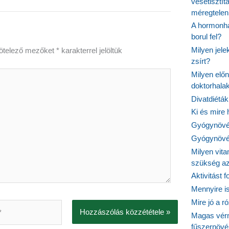
vesetisztít
méregtelen
A hormonhá
borul fel?
Milyen jel
ötelező mezőket
*
karakterrel jelöltük
zsírt?
Milyen elő
doktorhalak
Divatdiéták
Ki és mire
Gyógynövén
Gyógynövén
Milyen vit
szükség a
Aktivitást 
Mennyire is
Mire jó a r
Magas vér
fűszernöv