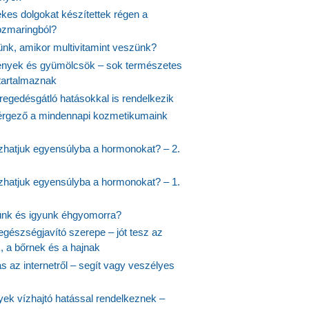
kes dolgokat készítettek régen a
rozmaringból?
jünk, amikor multivitamint veszünk?
nyek és gyümölcsök – sok természetes
 tartalmaznak
regedésgátló hatásokkal is rendelkezik
rgező a mindennapi kozmetikumaink
hatjuk egyensúlyba a hormonokat? – 2.
hatjuk egyensúlyba a hormonokat? – 1.
ünk és igyunk éhgyomorra?
egészségjavító szerepe – jót tesz az
, a bőrnek és a hajnak
 az internetről – segít vagy veszélyes
yek vízhajtó hatással rendelkeznek –