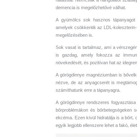
demencia is megelőzhetővé válhat.
A gyümölcs sok hasznos tápanyagot t
amelyek csökkentik az LDL-koleszterin-s
megelőzésében is.
Sok vasat is tartalmaz, ami a vérszegén
is gazdag, amely fokozza az immunit
növekedését, és pozitívan hat az idegre
A görögdinnye magnéziumban is bővelke
nézve, de az anyagcserét is megtámoga
számíthatunk erre a tápanyagra.
A görögdinnye rendszeres fogyasztása a
bőrproblémákon és bőrbetegségeken segí
ekcéma. Ezen kívül hidratálja is a bőrt, 
egyik legjobb ellenszere lehet a fakó, éle