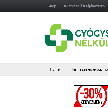
Skip
Shop
Adatkezelési tájékoztató
to
content
Home
Természetes gyógymó