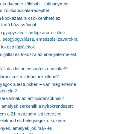
 kedvence: zöldbab – fokhagymás-
s zöldbabsaláta-recepttel
 kockázata is csökkenthető az
 tartó házassággal
 a gyógyszer – ördögkarom ízületi
a, sebgyógyulásra, emésztési zavarokra
 fokozó táplálékok
olgáltat és fokozza az energiatermelést
áljuk a létfontosságú szerveinket?
lerancia – mit tehetünk ellene?
agok a testünkben – van még értelme
en élni?
usai vannak az antioxidánsoknak?
, amelyek serkentik a nyirokrendszert
em a 21. századra lett tervezve –
ós életmód és betegségek ütközése
yek, amelyek jók máj- és