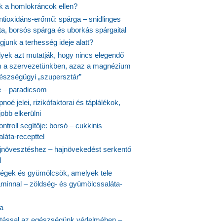
nk a homlokráncok ellen?
ntioxidáns-erőmű: spárga – snidlinges
ta, borsós spárga és uborkás spárgaital
junk a terhesség ideje alatt?
lyek azt mutatják, hogy nincs elegendő
 a szervezetünkben, azaz a magnézium
észségügyi „szupersztár”
 – paradicsom
noé jelei, rizikófaktorai és táplálékok,
obb elkerülni
ontroll segítője: borsó – cukkinis
láta-recepttel
növesztéshez – hajnövekedést serkentő
l
ségek és gyümölcsök, amelyek tele
aminnal – zöldség- és gyümölcssaláta-
ta
tással az egészségünk védelmében –