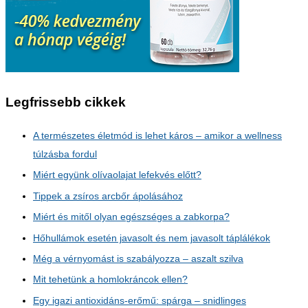
Legfrissebb cikkek
A természetes életmód is lehet káros – amikor a wellness
túlzásba fordul
Miért együnk olívaolajat lefekvés előtt?
Tippek a zsíros arcbőr ápolásához
Miért és mitől olyan egészséges a zabkorpa?
Hőhullámok esetén javasolt és nem javasolt táplálékok
Még a vérnyomást is szabályozza – aszalt szilva
Mit tehetünk a homlokráncok ellen?
Egy igazi antioxidáns-erőmű: spárga – snidlinges