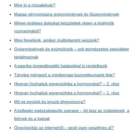
Mire jó a rózsalekvár?
Magas vérnyomásra gyógynövények és fűszernövények
Milyen érdekes dolgokat készítettek régen a királynők
rozmaringból?
Mire figyeljünk, amikor multivitamint veszünk?
Gyógynövények és gyümölcsök – sok természetes vegyületet
tartalmaznak
A paprika öregedésgátló hatásokkal is rendelkezik
Tényleg mérgező a mindennapi kozmetikumaink fele?
Hogyan hozhatjuk egyensúlyba a hormonokat? – 2. rész
Hogyan hozhatjuk egyensúlyba a hormonokat? – 1. rész
Mit ne együnk és igyunk éhgyomorra?
A kollagén egészségjavító szerepe – jót tesz az ízületeknek, a
bőrnek és a hajnak
Öngyógyítás az internetről – segít vagy veszélyes út?