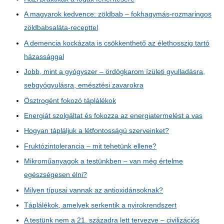
A magyarok kedvence: zöldbab – fokhagymás-rozmaringos
zöldbabsaláta-recepttel
A demencia kockázata is csökkenthető az élethosszig tartó
házassággal
Jobb, mint a gyógyszer – ördögkarom ízületi gyulladásra,
sebgyógyulásra, emésztési zavarokra
Ösztrogént fokozó táplálékok
Energiát szolgáltat és fokozza az energiatermelést a vas
Hogyan tápláljuk a létfontosságú szerveinket?
Fruktózintolerancia – mit tehetünk ellene?
Mikroműanyagok a testünkben – van még értelme
egészségesen élni?
Milyen típusai vannak az antioxidánsoknak?
Táplálékok, amelyek serkentik a nyirokrendszert
A testünk nem a 21. századra lett tervezve – civilizációs