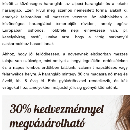
között a közönséges harangláb, az alpesi harangláb és a fekete
harangláb. Ezen kívül még számos nemesített forma alakult ki,
amelyek felsorolása túl messzire vezetne. Az alábbiakban a
közönséges haranglábot ismertetjük röviden, amely egész
Európában őshonos. Többféle népi elnevezése van, pl.
keselyűvirág, sasfű, utalva arra, hogy a virág sarkantyúi
saskarmokhoz hasonlítanak.
Ahhoz, hogy jól fejlődhessen, a növénynek elsősorban meszes
talajra van szüksége, mint amilyet a hegyi legelőkön, erdőszéleken
és a napos lombos erdőkben találunk, valamint napsütéses vagy
félárnyékos helyre. A harangláb mintegy 80 cm magasra nő meg és
évelő, kb. 8 évig él. Erős gyökértörzzsel rendelkezik, és kék
virágokat hoz, amelyekben májustól júliusig gyönyörködhetünk.