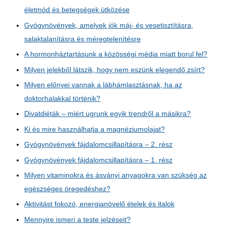
életmód és betegségek ütközése
Gyógynövények, amelyek jók máj- és vesetisztításra,
salaktalanításra és méregtelenítésre
A hormonháztartásunk a közösségi média miatt borul fel?
Milyen jelekből látszik, hogy nem eszünk elegendő zsírt?
Milyen előnyei vannak a lábhámlasztásnak, ha az
doktorhalakkal történik?
Divatdiéták – miért ugrunk egyik trendről a másikra?
Ki és mire használhatja a magnéziumolajat?
Gyógynövények fájdalomcsillapításra – 2. rész
Gyógynövények fájdalomcsillapításra – 1. rész
Milyen vitaminokra és ásványi anyagokra van szükség az
egészséges öregedéshez?
Aktivitást fokozó, energianövelő ételek és italok
Mennyire ismeri a teste jelzéseit?