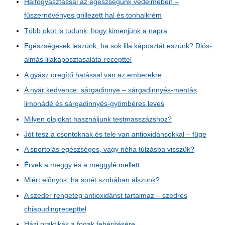
Halfogyasztással az egészségünk védelmében –
fűszernövényes grillezett hal és tonhalkrém
Több okot is tudunk, hogy kimenjünk a napra
Egészségesek leszünk, ha sok lila káposztát eszünk? Diós-
almás lilakáposztasaláta-recepttel
A gyász öregítő hatással van az emberekre
A nyár kedvence: sárgadinnye – sárgadinnyés-mentás
limonádé és sárgadinnyés-gyömbéres leves
Milyen olajokat használjunk testmasszázshoz?
Jót tesz a csontoknak és tele van antioxidánsokkal – füge
A sportolás egészséges, vagy néha túlzásba visszük?
Érvek a meggy és a meggylé mellett
Miért előnyös, ha sötét szobában alszunk?
A szeder rengeteg antioxidánst tartalmaz – szedres
chiapudingrecepttel
Házi praktikák a fogak fehérítésére