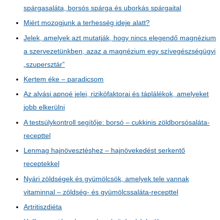
spárgasaláta, borsós spárga és uborkás spárgaital
Miért mozogjunk a terhesség ideje alatt?
Jelek, amelyek azt mutatják, hogy nincs elegendő magnézium
a szervezetünkben, azaz a magnézium egy szívegészségügyi
„szupersztár”
Kertem éke – paradicsom
Az alvási apnoé jelei, rizikófaktorai és táplálékok, amelyeket
jobb elkerülni
A testsúlykontroll segítője: borsó – cukkinis zöldborsósaláta-
recepttel
Lenmag hajnövesztéshez – hajnövekedést serkentő
receptekkel
Nyári zöldségek és gyümölcsök, amelyek tele vannak
vitaminnal – zöldség- és gyümölcssaláta-recepttel
Artritiszdiéta