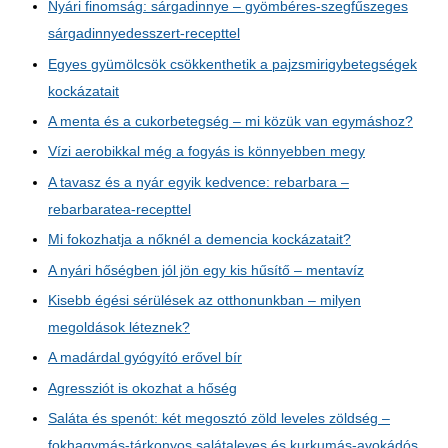
Nyári finomság: sárgadinnye – gyömbéres-szegfűszeges
sárgadinnyedesszert-recepttel
Egyes gyümölcsök csökkenthetik a pajzsmirigybetegségek
kockázatait
A menta és a cukorbetegség – mi közük van egymáshoz?
Vízi aerobikkal még a fogyás is könnyebben megy
A tavasz és a nyár egyik kedvence: rebarbara –
rebarbaratea-recepttel
Mi fokozhatja a nőknél a demencia kockázatait?
A nyári hőségben jól jön egy kis hűsítő – mentavíz
Kisebb égési sérülések az otthonunkban – milyen
megoldások léteznek?
A madárdal gyógyító erővel bír
Agressziót is okozhat a hőség
Saláta és spenót: két megosztó zöld leveles zöldség –
fokhagymás-tárkonyos salátaleves és kurkumás-avokádós