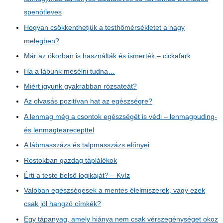
spenótleves
Hogyan csökkenthetjük a testhőmérsékletet a nagy
melegben?
Már az ókorban is használták és ismerték – cickafark
Ha a lábunk mesélni tudna…
Miért igyunk gyakrabban rózsateát?
Az olvasás pozitívan hat az egészségre?
A lenmag még a csontok egészségét is védi – lenmagpuding-
és lenmagtearecepttel
A lábmasszázs és talpmasszázs előnyei
Rostokban gazdag táplálékok
Érti a teste belső logikáját? – Kvíz
Valóban egészségesek a mentes élelmiszerek, vagy ezek
csak jól hangzó címkék?
Egy tápanyag, amely hiánya nem csak vérszegénységet okoz