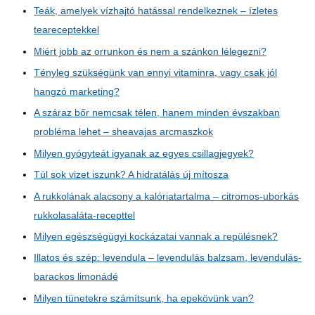
Teák, amelyek vízhajtó hatással rendelkeznek – ízletes
teareceptekkel
Miért jobb az orrunkon és nem a szánkon lélegezni?
Tényleg szükségünk van ennyi vitaminra, vagy csak jól
hangzó marketing?
A száraz bőr nemcsak télen, hanem minden évszakban
probléma lehet – sheavajas arcmaszkok
Milyen gyógyteát igyanak az egyes csillagjegyek?
Túl sok vizet iszunk? A hidratálás új mítosza
A rukkolának alacsony a kalóriatartalma – citromos-uborkás
rukkolasaláta-recepttel
Milyen egészségügyi kockázatai vannak a repülésnek?
Illatos és szép: levendula – levendulás balzsam, levendulás-
barackos limonádé
Milyen tünetekre számítsunk, ha epekövünk van?