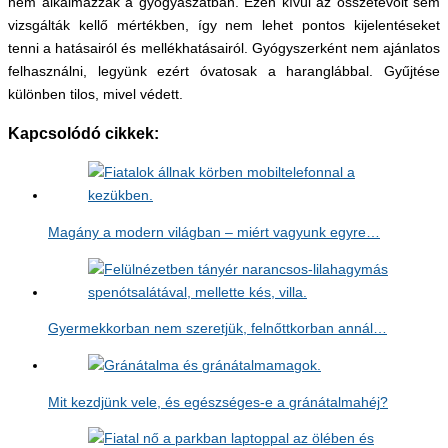
nem alkalmazzák a gyógyászatban. Ezen kívül az összetevőit sem
vizsgálták kellő mértékben, így nem lehet pontos kijelentéseket
tenni a hatásairól és mellékhatásairól. Gyógyszerként nem ajánlatos
felhasználni, legyünk ezért óvatosak a haranglábbal. Gyűjtése
különben tilos, mivel védett.
Kapcsolódó cikkek:
Magány a modern világban – miért vagyunk egyre…
Gyermekkorban nem szeretjük, felnőttkorban annál…
Mit kezdjünk vele, és egészséges-e a gránátalmahéj?