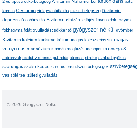
antioxidáns
A-vitamin
2-es típusú cukorbetegség
Alzheimer-kór
béta-
í
C-vitamin
cukorbetegség
karotin
cink
csontritkulás
D-vitamin
v
depresszió
E-vitamin
dohányzás
elhízás
fejfájás
flavonoidok
fogyás
u
gyógyszer nélkül
m
gyulladáscsökkentő
fokhagyma
folát
gyömbér
kalcium
kálium
magas
K-vitamin
kurkuma
magas koleszterinszint
vérnyomás
magnézium
mangán
megfázás
menopauza
omega-3
stressz
stroke
zsírsavak
oxidatív stressz
puffadás
szabad gyökök
szorongás
székrekedés
szívbetegség
szív- és érrendszeri betegségek
ízületi gyulladás
vas
zöld tea
© 2026 Gyógyszer Nélkül