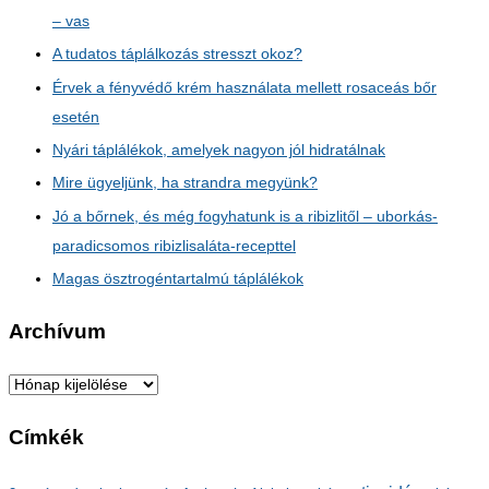
– vas
A tudatos táplálkozás stresszt okoz?
Érvek a fényvédő krém használata mellett rosaceás bőr
esetén
Nyári táplálékok, amelyek nagyon jól hidratálnak
Mire ügyeljünk, ha strandra megyünk?
Jó a bőrnek, és még fogyhatunk is a ribizlitől – uborkás-
paradicsomos ribizlisaláta-recepttel
Magas ösztrogéntartalmú táplálékok
Archívum
A
r
Címkék
c
h