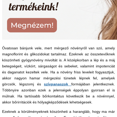
Óvatosan bánjunk vele, mert mérgező növényről van szó, amely
magnoflorint és glikozidokat tartalmaz. Ezeknek az összetevőknek
köszönheti gyógynövény mivoltát is. A középkorban a lép és a máj
betegségeit, vízkórt, sárgaságot és sebeket, valamint impotenciát
és daganatot kezeltek vele. Ha a növény friss leveleit fogyasztjuk,
akkor nagyon hamar mérgezési tünetek lépnek fel, amelyek
görcsök, légszomj és
szívpanaszok
formájában jelentkeznek.
Többnyire azonban ezek a jelenségek éppolyan gyorsan el is
múlnak. Ha tartósabb bőrkontaktus következik be a növénnyel,
akkor bőrirritációk és hólyagképződések lehetségesek.
Ezeknek a körülményeknek köszönheti a harangláb, hogy ma már