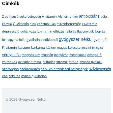
Címkék
c
h
antioxidáns
A-vitamin
2-es típusú cukorbetegség
Alzheimer-kór
béta-
í
C-vitamin
cukorbetegség
karotin
cink
csontritkulás
D-vitamin
v
depresszió
E-vitamin
dohányzás
elhízás
fejfájás
flavonoidok
fogyás
u
gyógyszer nélkül
m
gyulladáscsökkentő
fokhagyma
folát
gyömbér
kalcium
kálium
magas
K-vitamin
kurkuma
magas koleszterinszint
vérnyomás
magnézium
mangán
megfázás
menopauza
omega-3
stressz
stroke
zsírsavak
oxidatív stressz
puffadás
szabad gyökök
szorongás
székrekedés
szívbetegség
szív- és érrendszeri betegségek
ízületi gyulladás
vas
zöld tea
© 2026 Gyógyszer Nélkül