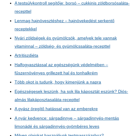
A testsúlykontroll segítője: borsó – cukkinis zöldborsósaláta-
recepttel
Lenmag hajnövesztéshez – hajnövekedést serkentő
receptekkel
Nyári zöldségek és gyümölcsök, amelyek tele vannak
vitaminnal – zöldség- és gyümölcssaláta-recepttel
Artritiszdiéta
Halfogyasztással az egészségünk védelmében –
fűszernövényes grillezett hal és tonhalkrém
Több okot is tudunk, hogy kimenjünk a napra
Egészségesek leszünk, ha sok lila káposztát eszünk? Diós-
almás lilakáposztasaláta-recepttel
A gyász öregítő hatással van az emberekre
A nyár kedvence: sárgadinnye – sárgadinnyés-mentás
limonádé és sárgadinnyés-gyömbéres leves
Milyen olajokat használjunk testmasszázshoz?