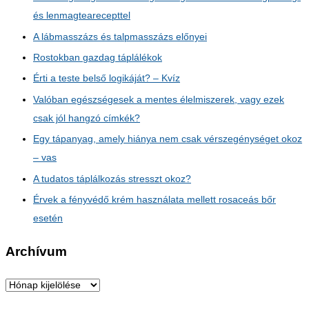
és lenmagtearecepttel
A lábmasszázs és talpmasszázs előnyei
Rostokban gazdag táplálékok
Érti a teste belső logikáját? – Kvíz
Valóban egészségesek a mentes élelmiszerek, vagy ezek
csak jól hangzó címkék?
Egy tápanyag, amely hiánya nem csak vérszegénységet okoz
– vas
A tudatos táplálkozás stresszt okoz?
Érvek a fényvédő krém használata mellett rosaceás bőr
esetén
Archívum
A
r