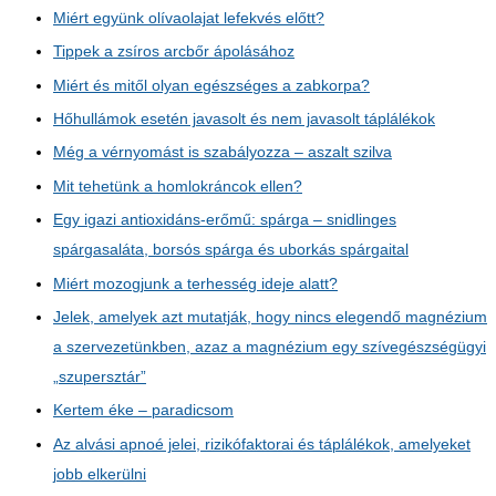
Miért együnk olívaolajat lefekvés előtt?
Tippek a zsíros arcbőr ápolásához
Miért és mitől olyan egészséges a zabkorpa?
Hőhullámok esetén javasolt és nem javasolt táplálékok
Még a vérnyomást is szabályozza – aszalt szilva
Mit tehetünk a homlokráncok ellen?
Egy igazi antioxidáns-erőmű: spárga – snidlinges
spárgasaláta, borsós spárga és uborkás spárgaital
Miért mozogjunk a terhesség ideje alatt?
Jelek, amelyek azt mutatják, hogy nincs elegendő magnézium
a szervezetünkben, azaz a magnézium egy szívegészségügyi
„szupersztár”
Kertem éke – paradicsom
Az alvási apnoé jelei, rizikófaktorai és táplálékok, amelyeket
jobb elkerülni