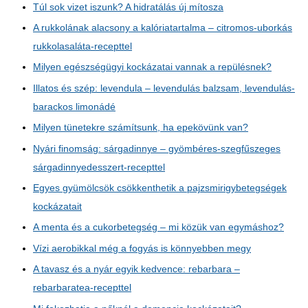
Túl sok vizet iszunk? A hidratálás új mítosza
A rukkolának alacsony a kalóriatartalma – citromos-uborkás
rukkolasaláta-recepttel
Milyen egészségügyi kockázatai vannak a repülésnek?
Illatos és szép: levendula – levendulás balzsam, levendulás-
barackos limonádé
Milyen tünetekre számítsunk, ha epekövünk van?
Nyári finomság: sárgadinnye – gyömbéres-szegfűszeges
sárgadinnyedesszert-recepttel
Egyes gyümölcsök csökkenthetik a pajzsmirigybetegségek
kockázatait
A menta és a cukorbetegség – mi közük van egymáshoz?
Vízi aerobikkal még a fogyás is könnyebben megy
A tavasz és a nyár egyik kedvence: rebarbara –
rebarbaratea-recepttel