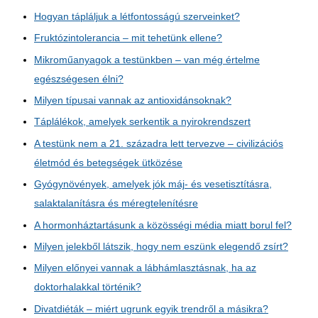
Hogyan tápláljuk a létfontosságú szerveinket?
Fruktózintolerancia – mit tehetünk ellene?
Mikroműanyagok a testünkben – van még értelme
egészségesen élni?
Milyen típusai vannak az antioxidánsoknak?
Táplálékok, amelyek serkentik a nyirokrendszert
A testünk nem a 21. századra lett tervezve – civilizációs
életmód és betegségek ütközése
Gyógynövények, amelyek jók máj- és vesetisztításra,
salaktalanításra és méregtelenítésre
A hormonháztartásunk a közösségi média miatt borul fel?
Milyen jelekből látszik, hogy nem eszünk elegendő zsírt?
Milyen előnyei vannak a lábhámlasztásnak, ha az
doktorhalakkal történik?
Divatdiéták – miért ugrunk egyik trendről a másikra?