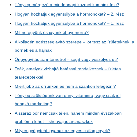
Tényleg mérgező a mindennapi kozmetikumaink fele?
Hogyan hozhatjuk egyensúlyba a hormonokat? – 2. rész
Hogyan hozhatjuk egyensúlyba a hormonokat? – 1. rész
Mit ne együnk és igyunk éhgyomorra?
A kollagén egészségjavító szerepe – jót tesz az ízületeknek, a
bőrnek és a hajnak
Öngyógyítás az internetről – segít vagy veszélyes út?
Teák, amelyek vízhajtó hatással rendelkeznek – ízletes
teareceptekkel
Miért jobb az orrunkon és nem a szánkon lélegezni?
Tényleg szükségünk van ennyi vitaminra, vagy csak jól
hangzó marketing?
A száraz bőr nemcsak télen, hanem minden évszakban
probléma lehet – sheavajas arcmaszkok
Milyen gyógyteát igyanak az egyes csillagjegyek?