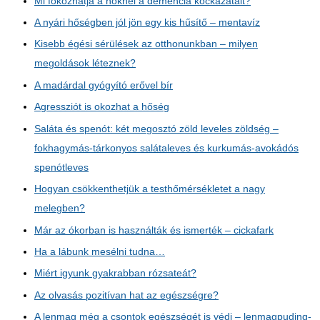
Mi fokozhatja a nőknél a demencia kockázatait?
A nyári hőségben jól jön egy kis hűsítő – mentavíz
Kisebb égési sérülések az otthonunkban – milyen
megoldások léteznek?
A madárdal gyógyító erővel bír
Agressziót is okozhat a hőség
Saláta és spenót: két megosztó zöld leveles zöldség –
fokhagymás-tárkonyos salátaleves és kurkumás-avokádós
spenótleves
Hogyan csökkenthetjük a testhőmérsékletet a nagy
melegben?
Már az ókorban is használták és ismerték – cickafark
Ha a lábunk mesélni tudna…
Miért igyunk gyakrabban rózsateát?
Az olvasás pozitívan hat az egészségre?
A lenmag még a csontok egészségét is védi – lenmagpuding-