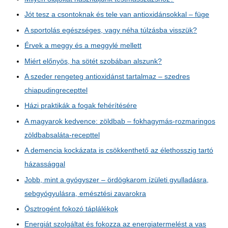
Jót tesz a csontoknak és tele van antioxidánsokkal – füge
A sportolás egészséges, vagy néha túlzásba visszük?
Érvek a meggy és a meggylé mellett
Miért előnyös, ha sötét szobában alszunk?
A szeder rengeteg antioxidánst tartalmaz – szedres
chiapudingrecepttel
Házi praktikák a fogak fehérítésére
A magyarok kedvence: zöldbab – fokhagymás-rozmaringos
zöldbabsaláta-recepttel
A demencia kockázata is csökkenthető az élethosszig tartó
házassággal
Jobb, mint a gyógyszer – ördögkarom ízületi gyulladásra,
sebgyógyulásra, emésztési zavarokra
Ösztrogént fokozó táplálékok
Energiát szolgáltat és fokozza az energiatermelést a vas