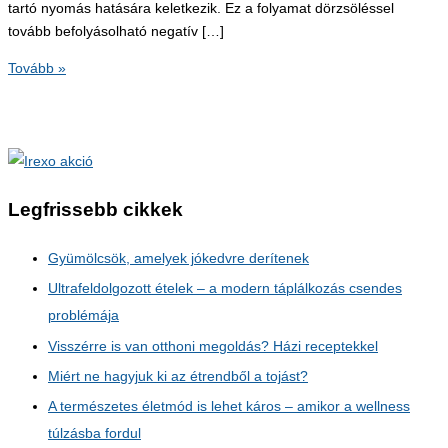
tartó nyomás hatására keletkezik. Ez a folyamat dörzsöléssel
tovább befolyásolható negatív […]
Mitől
Tovább »
alakul
ki
a
felfekvés?
Legfrissebb cikkek
Gyümölcsök, amelyek jókedvre derítenek
Ultrafeldolgozott ételek – a modern táplálkozás csendes
problémája
Visszérre is van otthoni megoldás? Házi receptekkel
Miért ne hagyjuk ki az étrendből a tojást?
A természetes életmód is lehet káros – amikor a wellness
túlzásba fordul