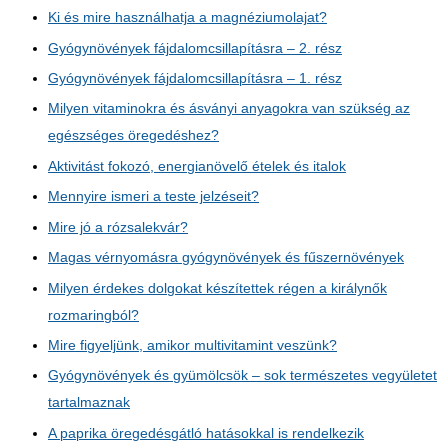
Ki és mire használhatja a magnéziumolajat?
Gyógynövények fájdalomcsillapításra – 2. rész
Gyógynövények fájdalomcsillapításra – 1. rész
Milyen vitaminokra és ásványi anyagokra van szükség az
egészséges öregedéshez?
Aktivitást fokozó, energianövelő ételek és italok
Mennyire ismeri a teste jelzéseit?
Mire jó a rózsalekvár?
Magas vérnyomásra gyógynövények és fűszernövények
Milyen érdekes dolgokat készítettek régen a királynők
rozmaringból?
Mire figyeljünk, amikor multivitamint veszünk?
Gyógynövények és gyümölcsök – sok természetes vegyületet
tartalmaznak
A paprika öregedésgátló hatásokkal is rendelkezik