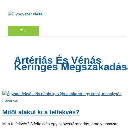
Skip
to
content
Artériás És Vénás
Keringés Megszakadás
Mitől alakul ki a felfekvés?
Mi a felfekvés? A felfekvés egy szövetkárosodás, amely hosszan