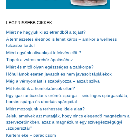
LEGFRISSEBB CIKKEK
Miért ne hagyjuk ki az étrendből a tojást?
A természetes életmód is lehet káros – amikor a wellness
túlzásba fordul
Miért együnk olívaolajat lefekvés előtt?
Tippek a zsíros arcbőr ápolásához
Miért és mitől olyan egészséges a zabkorpa?
Hőhullámok esetén javasolt és nem javasolt táplálékok
Még a vérnyomást is szabályozza – aszalt szilva
Mit tehetünk a homlokráncok ellen?
Egy igazi antioxidáns-erőmű: spárga – snidlinges spárgasaláta,
borsós spárga és uborkás spárgaital
Miért mozogjunk a terhesség ideje alatt?
Jelek, amelyek azt mutatják, hogy nincs elegendő magnézium a
szervezetünkben, azaz a magnézium egy szívegészségügyi
„szupersztár”
Kertem éke – paradicsom