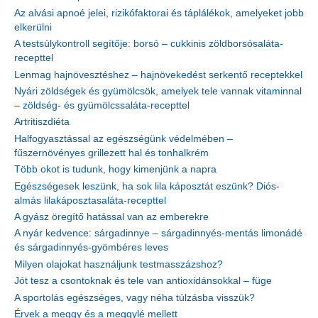
Az alvási apnoé jelei, rizikófaktorai és táplálékok, amelyeket jobb
elkerülni
A testsúlykontroll segítője: borsó – cukkinis zöldborsósaláta-
recepttel
Lenmag hajnövesztéshez – hajnövekedést serkentő receptekkel
Nyári zöldségek és gyümölcsök, amelyek tele vannak vitaminnal
– zöldség- és gyümölcssaláta-recepttel
Artritiszdiéta
Halfogyasztással az egészségünk védelmében –
fűszernövényes grillezett hal és tonhalkrém
Több okot is tudunk, hogy kimenjünk a napra
Egészségesek leszünk, ha sok lila káposztát eszünk? Diós-
almás lilakáposztasaláta-recepttel
A gyász öregítő hatással van az emberekre
A nyár kedvence: sárgadinnye – sárgadinnyés-mentás limonádé
és sárgadinnyés-gyömbéres leves
Milyen olajokat használjunk testmasszázshoz?
Jót tesz a csontoknak és tele van antioxidánsokkal – füge
A sportolás egészséges, vagy néha túlzásba visszük?
Érvek a meggy és a meggylé mellett