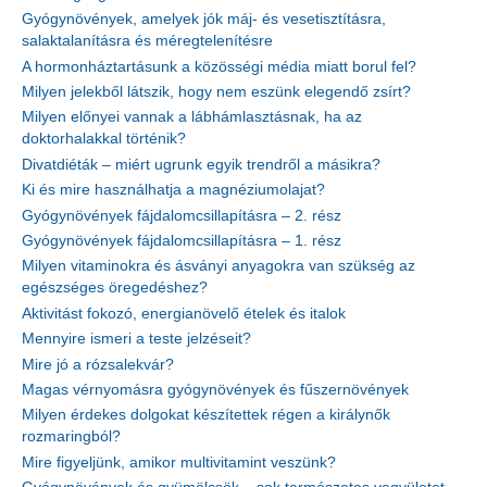
Gyógynövények, amelyek jók máj- és vesetisztításra,
salaktalanításra és méregtelenítésre
A hormonháztartásunk a közösségi média miatt borul fel?
Milyen jelekből látszik, hogy nem eszünk elegendő zsírt?
Milyen előnyei vannak a lábhámlasztásnak, ha az
doktorhalakkal történik?
Divatdiéták – miért ugrunk egyik trendről a másikra?
Ki és mire használhatja a magnéziumolajat?
Gyógynövények fájdalomcsillapításra – 2. rész
Gyógynövények fájdalomcsillapításra – 1. rész
Milyen vitaminokra és ásványi anyagokra van szükség az
egészséges öregedéshez?
Aktivitást fokozó, energianövelő ételek és italok
Mennyire ismeri a teste jelzéseit?
Mire jó a rózsalekvár?
Magas vérnyomásra gyógynövények és fűszernövények
Milyen érdekes dolgokat készítettek régen a királynők
rozmaringból?
Mire figyeljünk, amikor multivitamint veszünk?