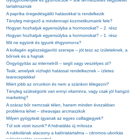
Gyógynövények és gyümölcsök – sok természetes vegyületet
tartalmaznak
A paprika öregedésgátló hatásokkal is rendelkezik
Tényleg mérgező a mindennapi kozmetikumaink fele?
Hogyan hozhatjuk egyensúlyba a hormonokat? – 2. rész
Hogyan hozhatjuk egyensúlyba a hormonokat? – 1. rész
Mit ne együnk és igyunk éhgyomorra?
A kollagén egészségjavító szerepe – jót tesz az ízületeknek, a
bőrnek és a hajnak
Öngyógyítás az internetről – segít vagy veszélyes út?
Teák, amelyek vízhajtó hatással rendelkeznek – ízletes
teareceptekkel
Miért jobb az orrunkon és nem a szánkon lélegezni?
Tényleg szükségünk van ennyi vitaminra, vagy csak jól hangzó
marketing?
A száraz bőr nemcsak télen, hanem minden évszakban
probléma lehet – sheavajas arcmaszkok
Milyen gyógyteát igyanak az egyes csillagjegyek?
Túl sok vizet iszunk? A hidratálás új mítosza
A rukkolának alacsony a kalóriatartalma – citromos-uborkás