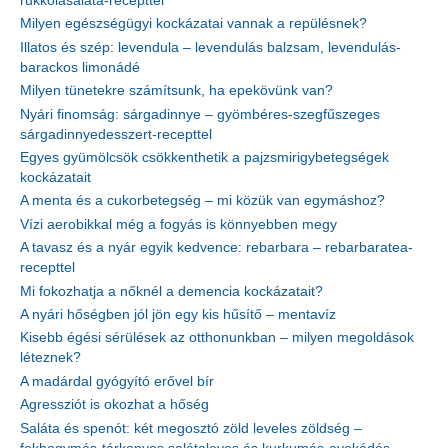
rukkolasaláta-recepttel
Milyen egészségügyi kockázatai vannak a repülésnek?
Illatos és szép: levendula – levendulás balzsam, levendulás-
barackos limonádé
Milyen tünetekre számítsunk, ha epekövünk van?
Nyári finomság: sárgadinnye – gyömbéres-szegfűszeges
sárgadinnyedesszert-recepttel
Egyes gyümölcsök csökkenthetik a pajzsmirigybetegségek
kockázatait
A menta és a cukorbetegség – mi közük van egymáshoz?
Vízi aerobikkal még a fogyás is könnyebben megy
A tavasz és a nyár egyik kedvence: rebarbara – rebarbaratea-
recepttel
Mi fokozhatja a nőknél a demencia kockázatait?
A nyári hőségben jól jön egy kis hűsítő – mentavíz
Kisebb égési sérülések az otthonunkban – milyen megoldások
léteznek?
A madárdal gyógyító erővel bír
Agressziót is okozhat a hőség
Saláta és spenót: két megosztó zöld leveles zöldség –