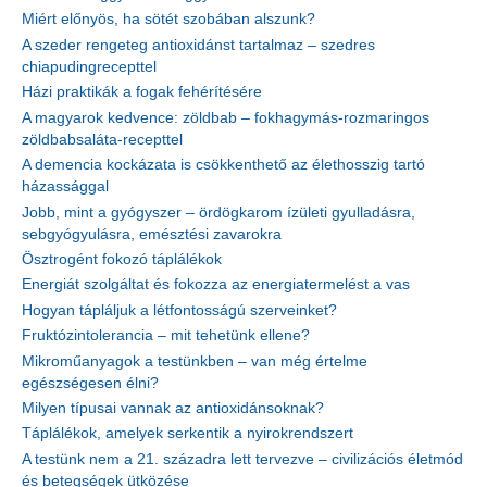
Miért előnyös, ha sötét szobában alszunk?
A szeder rengeteg antioxidánst tartalmaz – szedres
chiapudingrecepttel
Házi praktikák a fogak fehérítésére
A magyarok kedvence: zöldbab – fokhagymás-rozmaringos
zöldbabsaláta-recepttel
A demencia kockázata is csökkenthető az élethosszig tartó
házassággal
Jobb, mint a gyógyszer – ördögkarom ízületi gyulladásra,
sebgyógyulásra, emésztési zavarokra
Ösztrogént fokozó táplálékok
Energiát szolgáltat és fokozza az energiatermelést a vas
Hogyan tápláljuk a létfontosságú szerveinket?
Fruktózintolerancia – mit tehetünk ellene?
Mikroműanyagok a testünkben – van még értelme
egészségesen élni?
Milyen típusai vannak az antioxidánsoknak?
Táplálékok, amelyek serkentik a nyirokrendszert
A testünk nem a 21. századra lett tervezve – civilizációs életmód
és betegségek ütközése