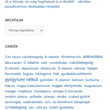
Jó a bőrnek, és még fogyhatunk is a ribizlitől – uborkás-
paradicsomos ribizlisaláta-recepttel
ARCHÍVUM
A
r
c
h
CÍMKÉK
í
v
antioxidáns
A-vitamin
2-es típusú cukorbetegség
Alzheimer-kór
u
m
C-vitamin
cukorbetegség
béta-karotin
cink
csontritkulás
depresszió
E-vitamin
D-vitamin
dohányzás
elhízás
fejfájás
gyulladáscsökkentő
flavonoidok
fogyás
fokhagyma
folát
gyógyszer nélkül
kalcium
gyömbér
K-vitamin
kurkuma
kálium
magas vérnyomás
magnézium
magas koleszterinszint
mangán
megfázás
menopauza
omega-3 zsírsavak
stressz
stroke
oxidatív stressz
puffadás
szabad gyökök
szorongás
székrekedés
szív- és érrendszeri betegségek
szívbetegség
ízületi gyulladás
vas
zöld tea