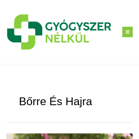
Skip
to
content
Bőrre És Hajra