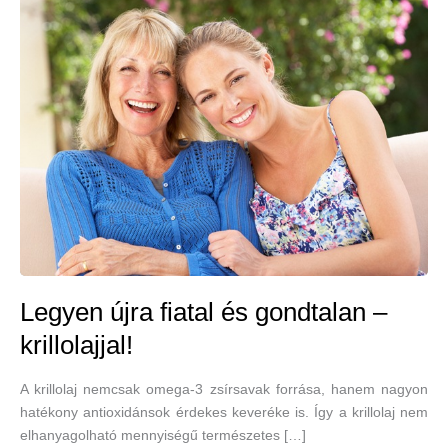
Legyen újra fiatal és gondtalan –
krillolajjal!
A krillolaj nemcsak omega-3 zsírsavak forrása, hanem nagyon
hatékony antioxidánsok érdekes keveréke is. Így a krillolaj nem
elhanyagolható mennyiségű természetes […]