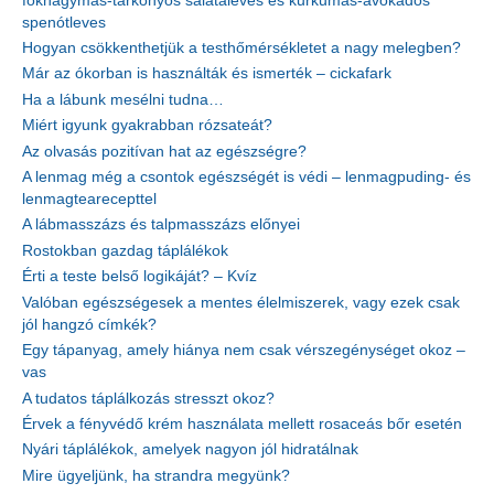
fokhagymás-tárkonyos salátaleves és kurkumás-avokádós
spenótleves
Hogyan csökkenthetjük a testhőmérsékletet a nagy melegben?
Már az ókorban is használták és ismerték – cickafark
Ha a lábunk mesélni tudna…
Miért igyunk gyakrabban rózsateát?
Az olvasás pozitívan hat az egészségre?
A lenmag még a csontok egészségét is védi – lenmagpuding- és
lenmagtearecepttel
A lábmasszázs és talpmasszázs előnyei
Rostokban gazdag táplálékok
Érti a teste belső logikáját? – Kvíz
Valóban egészségesek a mentes élelmiszerek, vagy ezek csak
jól hangzó címkék?
Egy tápanyag, amely hiánya nem csak vérszegénységet okoz –
vas
A tudatos táplálkozás stresszt okoz?
Érvek a fényvédő krém használata mellett rosaceás bőr esetén
Nyári táplálékok, amelyek nagyon jól hidratálnak
Mire ügyeljünk, ha strandra megyünk?