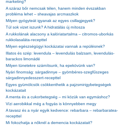
marketing?
A száraz bőr nemcsak télen, hanem minden évszakban
probléma lehet – sheavajas arcmaszkok
Milyen gyógyteát igyanak az egyes csillagjegyek?
Túl sok vizet iszunk? A hidratálás új mítosza
A rukkolának alacsony a kalóriatartalma – citromos-uborkás
rukkolasaláta-recepttel
Milyen egészségügyi kockázatai vannak a repülésnek?
Illatos és szép: levendula – levendulás balzsam, levendulás-
barackos limonádé
Milyen tünetekre számítsunk, ha epekövünk van?
Nyári finomság: sárgadinnye – gyömbéres-szegfűszeges
sárgadinnyedesszert-recepttel
Egyes gyümölcsök csökkenthetik a pajzsmirigybetegségek
kockázatait
A menta és a cukorbetegség – mi közük van egymáshoz?
Vízi aerobikkal még a fogyás is könnyebben megy
A tavasz és a nyár egyik kedvence: rebarbara – rebarbaratea-
recepttel
Mi fokozhatja a nőknél a demencia kockázatait?