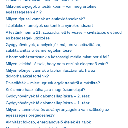
Mikroműanyagok a testünkben – van még értelme
egészségesen élni?
Milyen típusai vannak az antioxidánsoknak?
Táplálékok, amelyek serkentik a nyirokrendszert
A testünk nem a 21. századra lett tervezve – civilizációs életmód
és betegségek ütközése
Gyógynövények, amelyek jók máj- és vesetisztításra,
salaktalanításra és méregtelenítésre
A hormonháztartásunk a közösségi média miatt borul fel?
Milyen jelekből látszik, hogy nem eszünk elegendő zsírt?
Milyen előnyei vannak a lábhámlasztásnak, ha az
doktorhalakkal történik?
Divatdiéták – miért ugrunk egyik trendről a másikra?
Ki és mire használhatja a magnéziumolajat?
Gyógynövények fájdalomcsillapításra – 2. rész
Gyógynövények fájdalomcsillapításra – 1. rész
Milyen vitaminokra és ásványi anyagokra van szükség az
egészséges öregedéshez?
Aktivitást fokozó, energianövelő ételek és italok