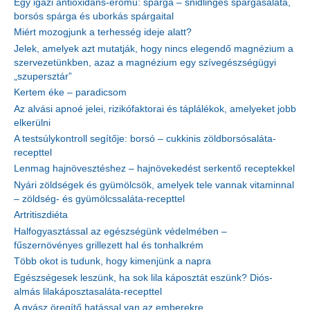
Egy igazi antioxidáns-erőmű: spárga – snidlinges spárgasaláta,
borsós spárga és uborkás spárgaital
Miért mozogjunk a terhesség ideje alatt?
Jelek, amelyek azt mutatják, hogy nincs elegendő magnézium a
szervezetünkben, azaz a magnézium egy szívegészségügyi
„szupersztár”
Kertem éke – paradicsom
Az alvási apnoé jelei, rizikófaktorai és táplálékok, amelyeket jobb
elkerülni
A testsúlykontroll segítője: borsó – cukkinis zöldborsósaláta-
recepttel
Lenmag hajnövesztéshez – hajnövekedést serkentő receptekkel
Nyári zöldségek és gyümölcsök, amelyek tele vannak vitaminnal
– zöldség- és gyümölcssaláta-recepttel
Artritiszdiéta
Halfogyasztással az egészségünk védelmében –
fűszernövényes grillezett hal és tonhalkrém
Több okot is tudunk, hogy kimenjünk a napra
Egészségesek leszünk, ha sok lila káposztát eszünk? Diós-
almás lilakáposztasaláta-recepttel
A gyász öregítő hatással van az emberekre