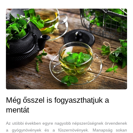
Még ősszel is fogyaszthatjuk a
mentát
Az utóbbi években egyre nagyobb népszerűségnek örvendenek
a gyógynövények és a fűszernövények. Manapság sokan