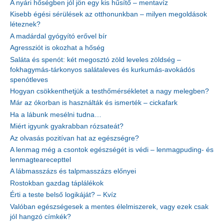
A nyári hőségben jól jön egy kis hűsítő – mentavíz
Kisebb égési sérülések az otthonunkban – milyen megoldások
léteznek?
A madárdal gyógyító erővel bír
Agressziót is okozhat a hőség
Saláta és spenót: két megosztó zöld leveles zöldség –
fokhagymás-tárkonyos salátaleves és kurkumás-avokádós
spenótleves
Hogyan csökkenthetjük a testhőmérsékletet a nagy melegben?
Már az ókorban is használták és ismerték – cickafark
Ha a lábunk mesélni tudna…
Miért igyunk gyakrabban rózsateát?
Az olvasás pozitívan hat az egészségre?
A lenmag még a csontok egészségét is védi – lenmagpuding- és
lenmagtearecepttel
A lábmasszázs és talpmasszázs előnyei
Rostokban gazdag táplálékok
Érti a teste belső logikáját? – Kvíz
Valóban egészségesek a mentes élelmiszerek, vagy ezek csak
jól hangzó címkék?