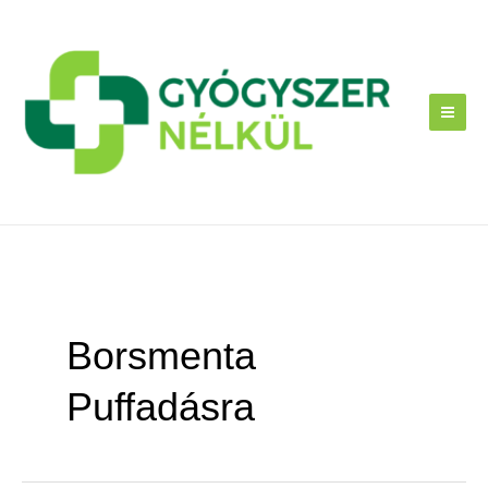
Skip
to
content
Borsmenta
Puffadásra