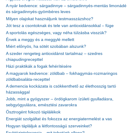
A nyár kedvence: sárgadinnye – sárgadinnyés-mentás limonádé
és sárgadinnyés-gyömbéres leves
Milyen olajokat használjunk testmasszázshoz?
Jót tesz a csontoknak és tele van antioxidánsokkal – füge
A sportolás egészséges, vagy néha túlzásba visszük?
Érvek a meggy és a meggylé mellett
Miért előnyös, ha sötét szobában alszunk?
A szeder rengeteg antioxidánst tartalmaz – szedres
chiapudingrecepttel
Házi praktikák a fogak fehérítésére
A magyarok kedvence: zöldbab – fokhagymás-rozmaringos
zöldbabsaláta-recepttel
A demencia kockázata is csökkenthető az élethosszig tartó
házassággal
Jobb, mint a gyógyszer – ördögkarom ízületi gyulladásra,
sebgyógyulásra, emésztési zavarokra
Ösztrogént fokozó táplálékok
Energiát szolgáltat és fokozza az energiatermelést a vas
Hogyan tápláljuk a létfontosságú szerveinket?
Fruktózintolerancia – mit tehetünk ellene?