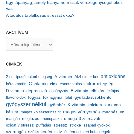
Egy tápanyag, amely hiánya nem csak vérszegénységet okoz –
vas
A tudatos táplálkozás stresszt okoz?
ARCHÍVUM
A
r
c
h
CÍMKÉK
í
v
antioxidáns
A-vitamin
2-es típusú cukorbetegség
Alzheimer-kór
u
m
C-vitamin
cukorbetegség
béta-karotin
cink
csontritkulás
depresszió
E-vitamin
D-vitamin
dohányzás
elhízás
fejfájás
gyulladáscsökkentő
flavonoidok
fogyás
fokhagyma
folát
gyógyszer nélkül
kalcium
gyömbér
K-vitamin
kurkuma
kálium
magas vérnyomás
magnézium
magas koleszterinszint
mangán
megfázás
menopauza
omega-3 zsírsavak
stressz
stroke
oxidatív stressz
puffadás
szabad gyökök
szorongás
székrekedés
szív- és érrendszeri betegségek