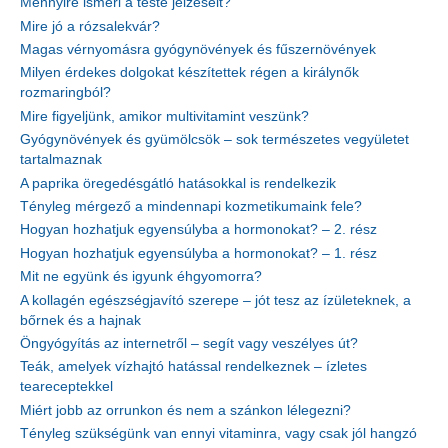
Mennyire ismeri a teste jelzéseit?
Mire jó a rózsalekvár?
Magas vérnyomásra gyógynövények és fűszernövények
Milyen érdekes dolgokat készítettek régen a királynők
rozmaringból?
Mire figyeljünk, amikor multivitamint veszünk?
Gyógynövények és gyümölcsök – sok természetes vegyületet
tartalmaznak
A paprika öregedésgátló hatásokkal is rendelkezik
Tényleg mérgező a mindennapi kozmetikumaink fele?
Hogyan hozhatjuk egyensúlyba a hormonokat? – 2. rész
Hogyan hozhatjuk egyensúlyba a hormonokat? – 1. rész
Mit ne együnk és igyunk éhgyomorra?
A kollagén egészségjavító szerepe – jót tesz az ízületeknek, a
bőrnek és a hajnak
Öngyógyítás az internetről – segít vagy veszélyes út?
Teák, amelyek vízhajtó hatással rendelkeznek – ízletes
teareceptekkel
Miért jobb az orrunkon és nem a szánkon lélegezni?
Tényleg szükségünk van ennyi vitaminra, vagy csak jól hangzó