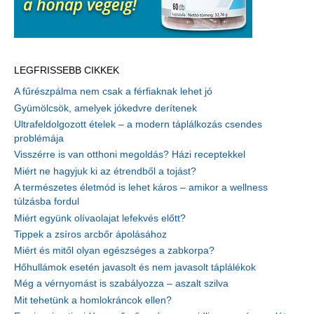
LEGFRISSEBB CIKKEK
A fűrészpálma nem csak a férfiaknak lehet jó
Gyümölcsök, amelyek jókedvre derítenek
Ultrafeldolgozott ételek – a modern táplálkozás csendes
problémája
Visszérre is van otthoni megoldás? Házi receptekkel
Miért ne hagyjuk ki az étrendből a tojást?
A természetes életmód is lehet káros – amikor a wellness
túlzásba fordul
Miért együnk olívaolajat lefekvés előtt?
Tippek a zsíros arcbőr ápolásához
Miért és mitől olyan egészséges a zabkorpa?
Hőhullámok esetén javasolt és nem javasolt táplálékok
Még a vérnyomást is szabályozza – aszalt szilva
Mit tehetünk a homlokráncok ellen?