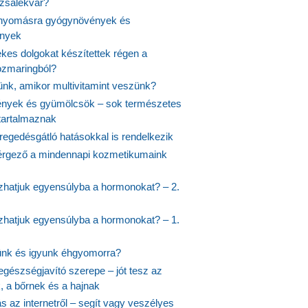
ózsalekvár?
nyomásra gyógynövények és
ények
kes dolgokat készítettek régen a
rozmaringból?
jünk, amikor multivitamint veszünk?
nyek és gyümölcsök – sok természetes
 tartalmaznak
regedésgátló hatásokkal is rendelkezik
rgező a mindennapi kozmetikumaink
hatjuk egyensúlyba a hormonokat? – 2.
hatjuk egyensúlyba a hormonokat? – 1.
ünk és igyunk éhgyomorra?
egészségjavító szerepe – jót tesz az
, a bőrnek és a hajnak
 az internetről – segít vagy veszélyes