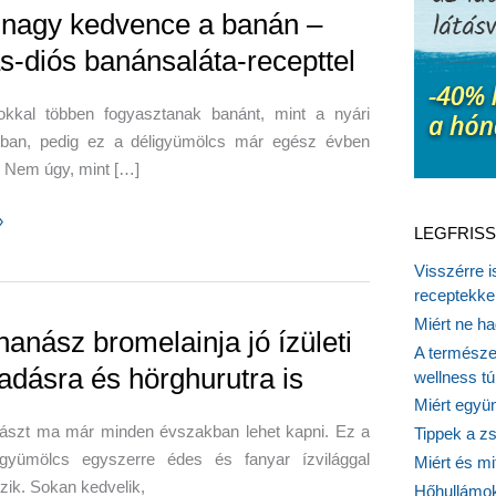
l nagy kedvence a banán –
s-diós banánsaláta-recepttel
okkal többen fogyasztanak banánt, mint a nyári
ban, pedig ez a déligyümölcs már egész évben
. Nem úgy, mint […]
»
LEGFRISS
Visszérre 
receptekke
e
Miért ne ha
nanász bromelainja jó ízületi
A természet
ladásra és hörghurutra is
wellness tú
Miért együn
ászt ma már minden évszakban lehet kapni. Ez a
Tippek a z
 gyümölcs egyszerre édes és fanyar ízvilággal
Miért és m
áta-
zik. Sokan kedvelik,
Hőhullámok