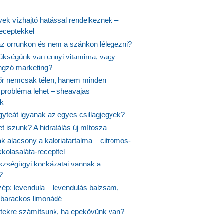
yek vízhajtó hatással rendelkeznek –
receptekkel
 az orrunkon és nem a szánkon lélegezni?
ükségünk van ennyi vitaminra, vagy
angzó marketing?
őr nemcsak télen, hanem minden
probléma lehet – sheavajas
k
gyteát igyanak az egyes csillagjegyek?
et iszunk? A hidratálás új mítosza
k alacsony a kalóriatartalma – citromos-
kolasaláta-recepttel
szségügyi kockázatai vannak a
?
szép: levendula – levendulás balzsam,
-barackos limonádé
etekre számítsunk, ha epekövünk van?