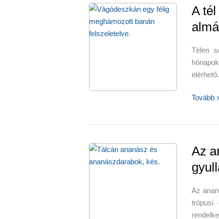
A té
almá
Télen s
hónapok
elérhető
A
Tovább 
tél
nagy
kedvenc
a
Az a
banán
gyul
–
almás-
Az anan
diós
trópusi
banánsal
rendelke