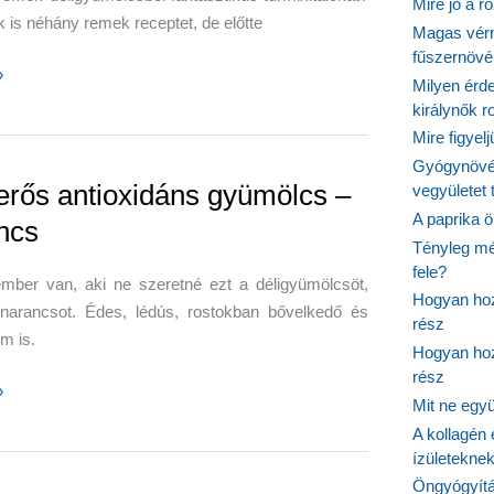
Mire jó a r
 is néhány remek receptet, de előtte
Magas vér
fűszernöv
»
Milyen érde
ges
királynők 
Mire figyel
Gyógynövé
an
erős antioxidáns gyümölcs –
vegyületet
A paprika ö
ncs
Tényleg mé
fele?
mber van, aki ne szeretné ezt a déligyümölcsöt,
Hogyan hoz
narancsot. Édes, lédús, rostokban bővelkedő és
rész
m is.
Hogyan hoz
rész
»
Mit ne egy
A kollagén 
áns
ízületeknek
s
Öngyógyítás