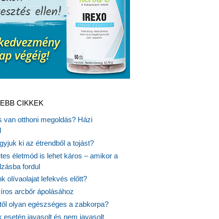
EBB CIKKEK
is van otthoni megoldás? Házi
l
gyjuk ki az étrendből a tojást?
es életmód is lehet káros – amikor a
lzásba fordul
k olívaolajat lefekvés előtt?
síros arcbőr ápolásához
itől olyan egészséges a zabkorpa?
 esetén javasolt és nem javasolt