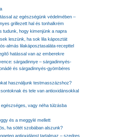
ta
tással az egészségünk védelmében –
yes grillezett hal és tonhalkrém
is tudunk, hogy kimenjünk a napra
ek leszünk, ha sok lila káposztát
s-almás lilakáposztasaláta-recepttel
egítő hatással van az emberekre
vence: sárgadinnye – sárgadinnyés-
onádé és sárgadinnyés-gyömbéres
jokat használjunk testmasszázshoz?
csontoknak és tele van antioxidánsokkal
s egészséges, vagy néha túlzásba
ggy és a meggylé mellett
yös, ha sötét szobában alszunk?
ngeteg antioxidánst tartalmaz – szedres