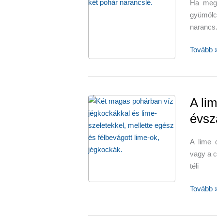
Ha megk
klementi
gyümöl
gránáta
narancs.
salátarec
Téli
Tovább 
és
őszi
kedvenc
–
A li
narancs
évsz
A lime 
vagy a c
téli
A
Tovább 
lime
nem