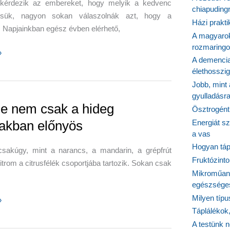
érdezik az embereket, hogy melyik a kedvenc
chiapudingr
nes-
csük, nagyon sokan válaszolnák azt, hogy a
Házi prakti
lmás
 Napjainkban egész évben elérhető,
A magyarok
epttel
rozmaringo
»
A demencia
élethosszig
Jobb, mint
gyulladásr
me nem csak a hideg
Ösztrogént
akban előnyös
Energiát sz
a vas
Hogyan tápl
csakúgy, mint a narancs, a mandarin, a grépfrút
Fruktózinto
itrom a citrusfélék csoportjába tartozik. Sokan csak
Mikroműany
egészséges
Milyen típ
»
Táplálékok
A testünk n