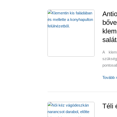
egészsé
jót
Anti
tesz
bőve
az
klem
agy
véráram
salát
és
koleszter
A klem
is
szükség
csökken
pontosa
–
narancs
Antioxi
Tovább 
és
folátban
is
bővelked
Téli
klementi
–