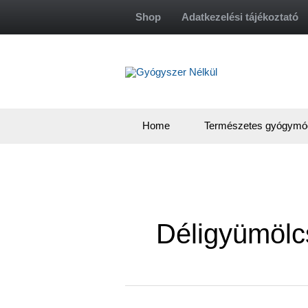
Skip
Shop
Adatkezelési tájékoztató
to
content
Home
Természetes gyógymó
Déligyümölc