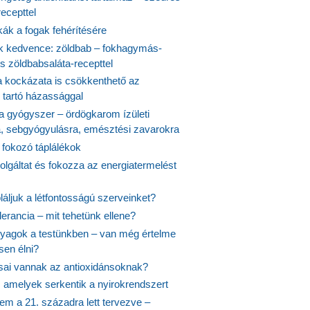
ecepttel
kák a fogak fehérítésére
 kedvence: zöldbab – fokhagymás-
s zöldbabsaláta-recepttel
 kockázata is csökkenthető az
 tartó házassággal
 a gyógyszer – ördögkarom ízületi
a, sebgyógyulásra, emésztési zavarokra
 fokozó táplálékok
olgáltat és fokozza az energiatermelést
áljuk a létfontosságú szerveinket?
lerancia – mit tehetünk ellene?
agok a testünkben – van még értelme
en élni?
usai vannak az antioxidánsoknak?
, amelyek serkentik a nyirokrendszert
em a 21. századra lett tervezve –