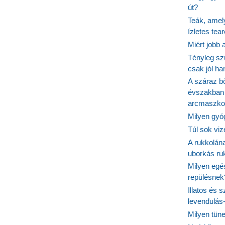
út?
Teák, amel
ízletes tea
Miért jobb
Tényleg sz
csak jól h
A száraz b
évszakban 
arcmaszko
Milyen gyó
Túl sok viz
A rukkolána
uborkás ruk
Milyen egé
repülésnek
Illatos és 
levendulás
Milyen tün