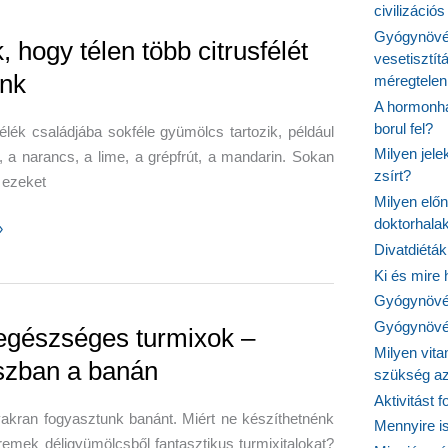
civilizáci
Gyógynövén
 hogy télen több citrusfélét
vesetisztít
nk
méregtelen
an
A hormonhá
borul fel?
félék családjába sokféle gyümölcs tartozik, például
Milyen jel
, a narancs, a lime, a grépfrút, a mandarin. Sokan
zsírt?
 ezeket
Milyen elő
doktorhalak
»
Divatdiéták
Ki és mire
Gyógynövén
Gyógynövén
ét
 egészséges turmixok –
Milyen vit
szban a banán
szükség a
Aktivitást 
akran fogyasztunk banánt. Miért ne készíthetnénk
Mennyire is
remek déligyümölcsből fantasztikus turmixitalokat?