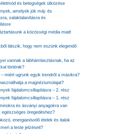
ós életmód és betegségek ütközése
yek, amelyek jók máj- és
ásra, salaktalanításra és
ítésre
ztartásunk a közösségi média miatt
ekből látszik, hogy nem eszünk elegendő
nyei vannak a lábhámlasztásnak, ha az
kal történik?
 – miért ugrunk egyik trendről a másikra?
 használhatja a magnéziumolajat?
yek fájdalomcsillapításra – 2. rész
yek fájdalomcsillapításra – 1. rész
aminokra és ásványi anyagokra van
z egészséges öregedéshez?
fokozó, energianövelő ételek és italok
meri a teste jelzéseit?