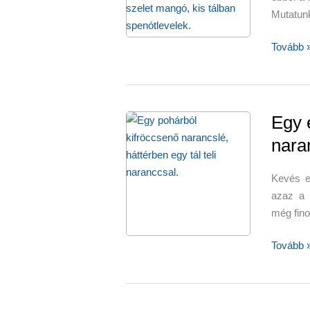
Mutatunk
Téli
Tovább 
egészsé
turmixok
–
fókuszb
Egy 
a
nara
banán
Kevés e
azaz a 
még fino
Egy
Tovább 
erős
antioxid
gyümölc