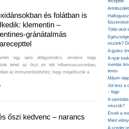
recepttel
gét,
Artritiszdié
oxidánsokban és folátban is
Halfogyasz
fűszernövén
lkedik: klementin –
Több okot 
entines-gránátalmás
Egészséges
lásának
arecepttel
eszünk? Dió
A gyász ör
inszintet
entin egy apró déligyümölcs, amelyre nagy
A nyár ked
mentás lim
ünk lehet az őszi és téli influenzaszezonban,
t
leves
bban az immunerősítéshez, hogy megelőzzük a
Milyen ola
dánsokban
»
Jót tesz a 
– füge
A sportolá
visszük?
Érvek a me
ik:
 és őszi kedvenc – narancs
Miért előn
n
A szeder re