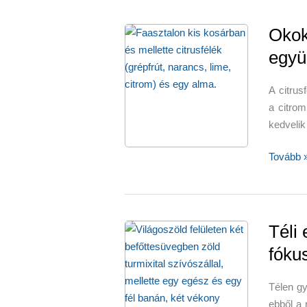
csak
a
Okok,
hideg
együ
évszakb
előnyös
A citrus
a citrom
kedvelik
Okok,
Tovább 
hogy
télen
több
citrusfél
Téli
együnk
fóku
Télen gy
ebből a 