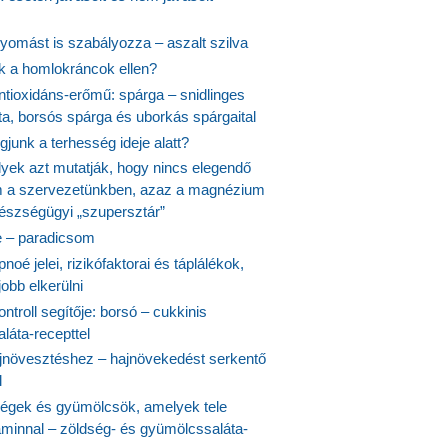
yomást is szabályozza – aszalt szilva
nk a homlokráncok ellen?
ntioxidáns-erőmű: spárga – snidlinges
ta, borsós spárga és uborkás spárgaital
junk a terhesség ideje alatt?
lyek azt mutatják, hogy nincs elegendő
 a szervezetünkben, azaz a magnézium
észségügyi „szupersztár”
 – paradicsom
noé jelei, rizikófaktorai és táplálékok,
obb elkerülni
ontroll segítője: borsó – cukkinis
láta-recepttel
növesztéshez – hajnövekedést serkentő
l
ségek és gyümölcsök, amelyek tele
aminnal – zöldség- és gyümölcssaláta-