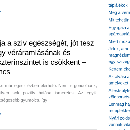
táplálékok
»
Még a vérn
Mit tehetü
nja
Egy igazi a
spárgasalá
ja a szív egészségét, jót tesz
Miért mozog
sra
Jelek, ame
gy véráramlásának és
magnézium
zterinszintet is csökkent –
egy szíveg
tra
Kertem éke
ncs
Az alvási ap
amelyeket j
cs már egész évben elérhető. Nem is gondolnánk,
A testsúlyk
lyen sok pozitív hatása ismeretes. Az egyik
zöldborsósa
zségesebb gyümölcs, így
Lenmag haj
receptekke
»
Nyári zöld
vannak vit