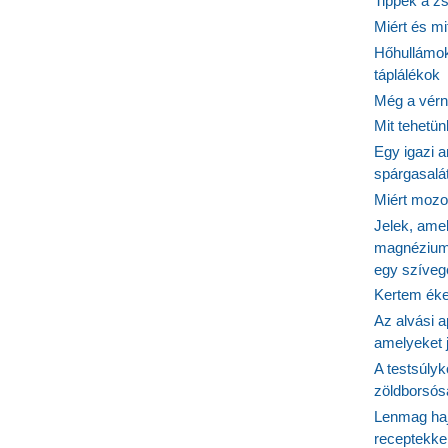
Tippek a z
Miért és m
Hőhullámok
táplálékok
Még a vérn
Mit tehetü
Egy igazi a
spárgasalá
Miért mozog
Jelek, ame
magnézium
egy szíveg
Kertem éke
Az alvási ap
amelyeket j
A testsúlyk
zöldborsósa
Lenmag haj
receptekke