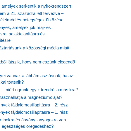
, amelyek serkentik a nyirokrendszert
em a 21. századra lett tervezve –
ós életmód és betegségek ütközése
yek, amelyek jók máj- és
ásra, salaktalanításra és
ítésre
ztartásunk a közösségi média miatt
ekből látszik, hogy nem eszünk elegendő
nyei vannak a lábhámlasztásnak, ha az
kal történik?
 – miért ugrunk egyik trendről a másikra?
 használhatja a magnéziumolajat?
yek fájdalomcsillapításra – 2. rész
yek fájdalomcsillapításra – 1. rész
aminokra és ásványi anyagokra van
z egészséges öregedéshez?