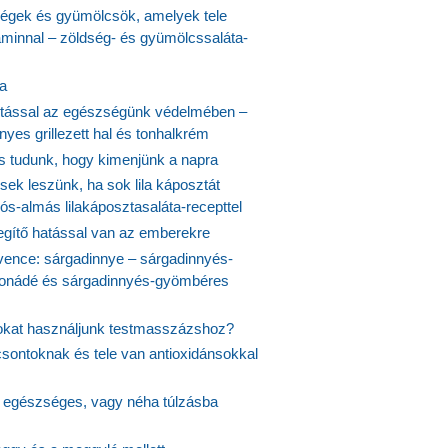
ségek és gyümölcsök, amelyek tele
aminnal – zöldség- és gyümölcssaláta-
ta
tással az egészségünk védelmében –
yes grillezett hal és tonhalkrém
is tudunk, hogy kimenjünk a napra
ek leszünk, ha sok lila káposztát
s-almás lilakáposztasaláta-recepttel
egítő hatással van az emberekre
vence: sárgadinnye – sárgadinnyés-
onádé és sárgadinnyés-gyömbéres
jokat használjunk testmasszázshoz?
csontoknak és tele van antioxidánsokkal
s egészséges, vagy néha túlzásba