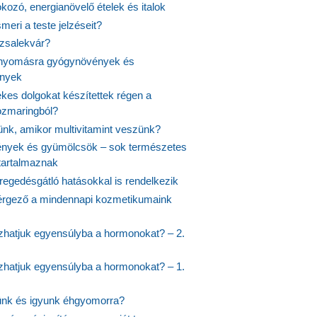
fokozó, energianövelő ételek és italok
meri a teste jelzéseit?
ózsalekvár?
nyomásra gyógynövények és
ények
kes dolgokat készítettek régen a
rozmaringból?
jünk, amikor multivitamint veszünk?
nyek és gyümölcsök – sok természetes
 tartalmaznak
regedésgátló hatásokkal is rendelkezik
rgező a mindennapi kozmetikumaink
hatjuk egyensúlyba a hormonokat? – 2.
hatjuk egyensúlyba a hormonokat? – 1.
ünk és igyunk éhgyomorra?