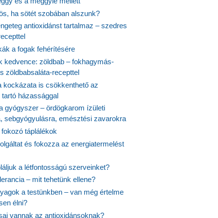
ggy és a meggylé mellett
yös, ha sötét szobában alszunk?
ngeteg antioxidánst tartalmaz – szedres
ecepttel
kák a fogak fehérítésére
 kedvence: zöldbab – fokhagymás-
s zöldbabsaláta-recepttel
 kockázata is csökkenthető az
 tartó házassággal
 a gyógyszer – ördögkarom ízületi
a, sebgyógyulásra, emésztési zavarokra
 fokozó táplálékok
olgáltat és fokozza az energiatermelést
áljuk a létfontosságú szerveinket?
lerancia – mit tehetünk ellene?
agok a testünkben – van még értelme
en élni?
usai vannak az antioxidánsoknak?