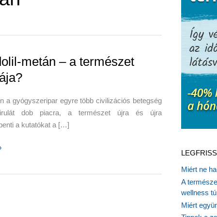
dolil-metán – a természet
ája?
 a gyógyszeripar egyre több civilizációs betegség
pirulát dob piacra, a természet újra és újra
nti a kutatókat a […]
»
LEGFRISS
Miért ne ha
A természet
wellness tú
et
Miért együn
?