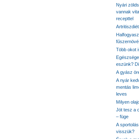
Nyári zöld
vannak vit
recepttel
Artritiszdié
Halfogyasz
fűszernövén
Több okot 
Egészséges
eszünk? Dió
A gyász ör
A nyár ked
mentás lim
leves
Milyen ola
Jót tesz a 
– füge
A sportolá
visszük?