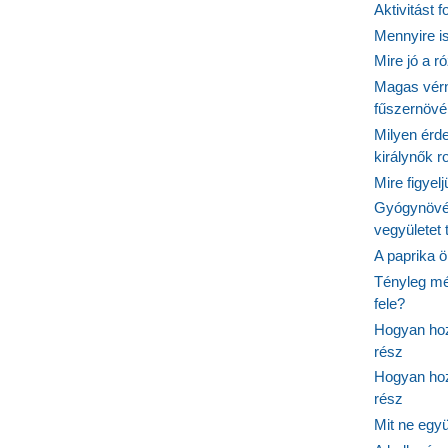
Aktivitást 
Mennyire is
Mire jó a r
Magas vér
fűszernöv
Milyen érde
királynők 
Mire figyel
Gyógynövé
vegyületet
A paprika ö
Tényleg mé
fele?
Hogyan hoz
rész
Hogyan hoz
rész
Mit ne egy