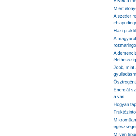
Érvek a me
Miért előn
A szeder re
chiapudingr
Házi prakti
A magyarok
rozmaringo
A demencia
élethosszig
Jobb, mint
gyulladásr
Ösztrogént
Energiát sz
a vas
Hogyan tápl
Fruktózinto
Mikroműany
egészséges
Milyen típ