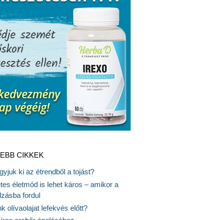
EBB CIKKEK
gyjuk ki az étrendből a tojást?
es életmód is lehet káros – amikor a
lzásba fordul
k olívaolajat lefekvés előtt?