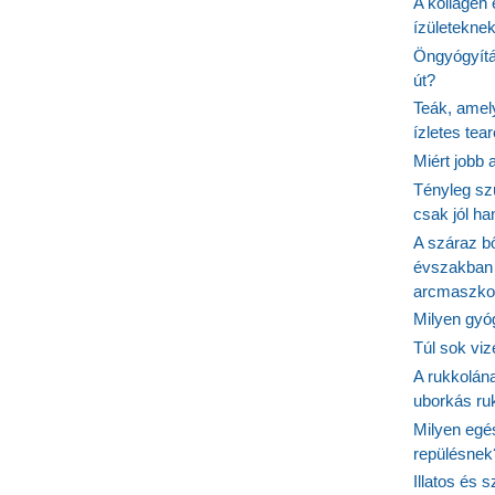
A kollagén 
ízületeknek
Öngyógyítás
út?
Teák, amel
ízletes tea
Miért jobb
Tényleg sz
csak jól h
A száraz b
évszakban 
arcmaszko
Milyen gyó
Túl sok viz
A rukkolána
uborkás ruk
Milyen egé
repülésnek
Illatos és 