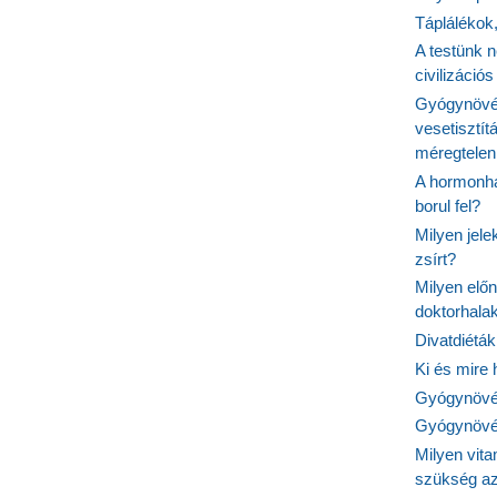
Táplálékok
A testünk n
civilizáci
Gyógynövén
vesetisztít
méregtelen
A hormonhá
borul fel?
Milyen jel
zsírt?
Milyen elő
doktorhalak
Divatdiéták
Ki és mire
Gyógynövén
Gyógynövén
Milyen vit
szükség a