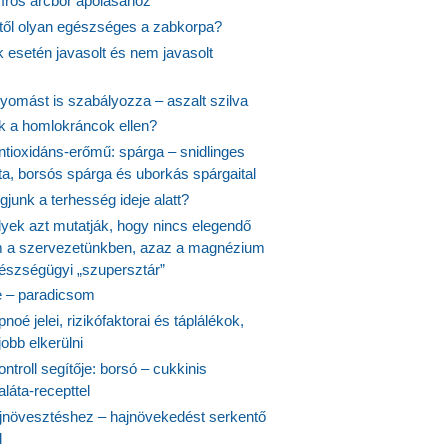
síros arcbőr ápolásához
itől olyan egészséges a zabkorpa?
 esetén javasolt és nem javasolt
yomást is szabályozza – aszalt szilva
nk a homlokráncok ellen?
ntioxidáns-erőmű: spárga – snidlinges
ta, borsós spárga és uborkás spárgaital
junk a terhesség ideje alatt?
lyek azt mutatják, hogy nincs elegendő
 a szervezetünkben, azaz a magnézium
észségügyi „szupersztár”
 – paradicsom
noé jelei, rizikófaktorai és táplálékok,
obb elkerülni
ontroll segítője: borsó – cukkinis
láta-recepttel
növesztéshez – hajnövekedést serkentő
l