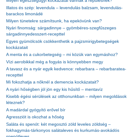
Milyen egészségügyi kockázatai vannak a repülésnek?
Illatos és szép: levendula – levendulás balzsam, levendulás-
barackos limonádé
Milyen tünetekre számítsunk, ha epekövünk van?
Nyári finomság: sárgadinnye – gyömbéres-szegfűszeges
sárgadinnyedesszert-recepttel
Egyes gyümölcsök csökkenthetik a pajzsmirigybetegségek
kockázatait
A menta és a cukorbetegség – mi közük van egymáshoz?
Vízi aerobikkal még a fogyás is könnyebben megy
A tavasz és a nyár egyik kedvence: rebarbara – rebarbaratea-
recepttel
Mi fokozhatja a nőknél a demencia kockázatait?
A nyári hőségben jól jön egy kis hűsítő – mentavíz
Kisebb égési sérülések az otthonunkban – milyen megoldások
léteznek?
A madárdal gyógyító erővel bír
Agressziót is okozhat a hőség
Saláta és spenót: két megosztó zöld leveles zöldség –
fokhagymás-tárkonyos salátaleves és kurkumás-avokádós
spenótleves