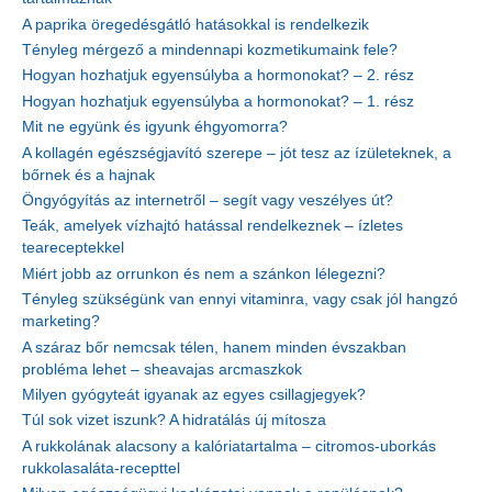
A paprika öregedésgátló hatásokkal is rendelkezik
Tényleg mérgező a mindennapi kozmetikumaink fele?
Hogyan hozhatjuk egyensúlyba a hormonokat? – 2. rész
Hogyan hozhatjuk egyensúlyba a hormonokat? – 1. rész
Mit ne együnk és igyunk éhgyomorra?
A kollagén egészségjavító szerepe – jót tesz az ízületeknek, a
bőrnek és a hajnak
Öngyógyítás az internetről – segít vagy veszélyes út?
Teák, amelyek vízhajtó hatással rendelkeznek – ízletes
teareceptekkel
Miért jobb az orrunkon és nem a szánkon lélegezni?
Tényleg szükségünk van ennyi vitaminra, vagy csak jól hangzó
marketing?
A száraz bőr nemcsak télen, hanem minden évszakban
probléma lehet – sheavajas arcmaszkok
Milyen gyógyteát igyanak az egyes csillagjegyek?
Túl sok vizet iszunk? A hidratálás új mítosza
A rukkolának alacsony a kalóriatartalma – citromos-uborkás
rukkolasaláta-recepttel