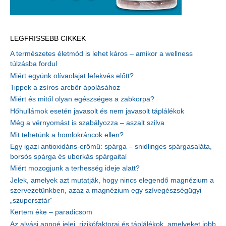
LEGFRISSEBB CIKKEK
A természetes életmód is lehet káros – amikor a wellness
túlzásba fordul
Miért együnk olívaolajat lefekvés előtt?
Tippek a zsíros arcbőr ápolásához
Miért és mitől olyan egészséges a zabkorpa?
Hőhullámok esetén javasolt és nem javasolt táplálékok
Még a vérnyomást is szabályozza – aszalt szilva
Mit tehetünk a homlokráncok ellen?
Egy igazi antioxidáns-erőmű: spárga – snidlinges spárgasaláta,
borsós spárga és uborkás spárgaital
Miért mozogjunk a terhesség ideje alatt?
Jelek, amelyek azt mutatják, hogy nincs elegendő magnézium a
szervezetünkben, azaz a magnézium egy szívegészségügyi
„szupersztár”
Kertem éke – paradicsom
Az alvási apnoé jelei, rizikófaktorai és táplálékok, amelyeket jobb