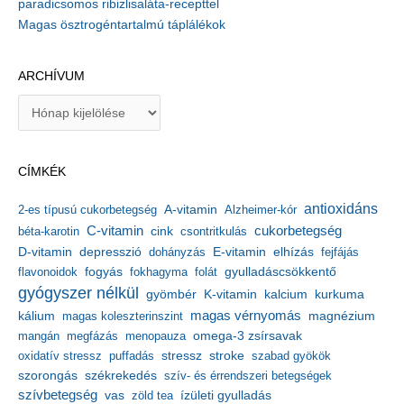
paradicsomos ribizlisaláta-recepttel
Magas ösztrogéntartalmú táplálékok
ARCHÍVUM
A
r
c
h
CÍMKÉK
í
v
antioxidáns
A-vitamin
2-es típusú cukorbetegség
Alzheimer-kór
u
m
C-vitamin
cukorbetegség
béta-karotin
cink
csontritkulás
depresszió
E-vitamin
D-vitamin
dohányzás
elhízás
fejfájás
gyulladáscsökkentő
flavonoidok
fogyás
fokhagyma
folát
gyógyszer nélkül
kalcium
gyömbér
K-vitamin
kurkuma
kálium
magas vérnyomás
magnézium
magas koleszterinszint
mangán
megfázás
menopauza
omega-3 zsírsavak
stressz
stroke
oxidatív stressz
puffadás
szabad gyökök
szorongás
székrekedés
szív- és érrendszeri betegségek
szívbetegség
ízületi gyulladás
vas
zöld tea