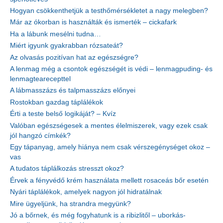
Hogyan csökkenthetjük a testhőmérsékletet a nagy melegben?
Már az ókorban is használták és ismerték – cickafark
Ha a lábunk mesélni tudna…
Miért igyunk gyakrabban rózsateát?
Az olvasás pozitívan hat az egészségre?
A lenmag még a csontok egészségét is védi – lenmagpuding- és
lenmagtearecepttel
A lábmasszázs és talpmasszázs előnyei
Rostokban gazdag táplálékok
Érti a teste belső logikáját? – Kvíz
Valóban egészségesek a mentes élelmiszerek, vagy ezek csak
jól hangzó címkék?
Egy tápanyag, amely hiánya nem csak vérszegénységet okoz –
vas
A tudatos táplálkozás stresszt okoz?
Érvek a fényvédő krém használata mellett rosaceás bőr esetén
Nyári táplálékok, amelyek nagyon jól hidratálnak
Mire ügyeljünk, ha strandra megyünk?
Jó a bőrnek, és még fogyhatunk is a ribizlitől – uborkás-