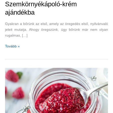
Szemkörnyékápoló-krém
ajándékba
Gyakran a bőrünk az első, amely az öregedés első, nyilvánvaló
jeleit mutatja. Ahogy öregszünk, úgy bőrünk már nem olyan
rugalmas, […]
Szemkörnyékápoló-
Tovább »
krém
ajándékba