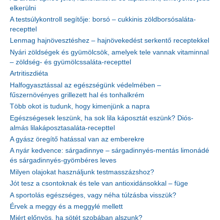
elkerülni
A testsúlykontroll segítője: borsó – cukkinis zöldborsósaláta-
recepttel
Lenmag hajnövesztéshez – hajnövekedést serkentő receptekkel
Nyári zöldségek és gyümölcsök, amelyek tele vannak vitaminnal
– zöldség- és gyümölcssaláta-recepttel
Artritiszdiéta
Halfogyasztással az egészségünk védelmében –
fűszernövényes grillezett hal és tonhalkrém
Több okot is tudunk, hogy kimenjünk a napra
Egészségesek leszünk, ha sok lila káposztát eszünk? Diós-
almás lilakáposztasaláta-recepttel
A gyász öregítő hatással van az emberekre
A nyár kedvence: sárgadinnye – sárgadinnyés-mentás limonádé
és sárgadinnyés-gyömbéres leves
Milyen olajokat használjunk testmasszázshoz?
Jót tesz a csontoknak és tele van antioxidánsokkal – füge
A sportolás egészséges, vagy néha túlzásba visszük?
Érvek a meggy és a meggylé mellett
Miért előnyös, ha sötét szobában alszunk?