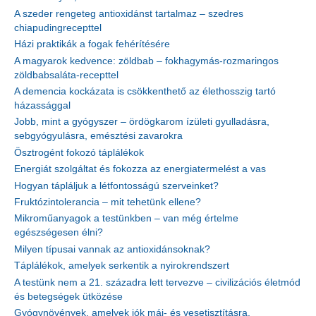
A szeder rengeteg antioxidánst tartalmaz – szedres
chiapudingrecepttel
Házi praktikák a fogak fehérítésére
A magyarok kedvence: zöldbab – fokhagymás-rozmaringos
zöldbabsaláta-recepttel
A demencia kockázata is csökkenthető az élethosszig tartó
házassággal
Jobb, mint a gyógyszer – ördögkarom ízületi gyulladásra,
sebgyógyulásra, emésztési zavarokra
Ösztrogént fokozó táplálékok
Energiát szolgáltat és fokozza az energiatermelést a vas
Hogyan tápláljuk a létfontosságú szerveinket?
Fruktózintolerancia – mit tehetünk ellene?
Mikroműanyagok a testünkben – van még értelme
egészségesen élni?
Milyen típusai vannak az antioxidánsoknak?
Táplálékok, amelyek serkentik a nyirokrendszert
A testünk nem a 21. századra lett tervezve – civilizációs életmód
és betegségek ütközése
Gyógynövények, amelyek jók máj- és vesetisztításra,