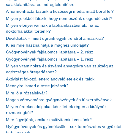
salaktalanításra és méregtelenítésre
A hormonháztartásunk a közösségi média miatt borul fel?
Milyen jelekből látszik, hogy nem eszünk elegendő zsírt?
Milyen előnyei vannak a lábhámlasztásnak, ha az
doktorhalakkal történik?
Divatdiéták – miért ugrunk egyik trendről a másikra?
Ki és mire használhatja a magnéziumolajat?
Gyógynövények fájdalomcsillapításra – 2. rész
Gyógynövények fájdalomcsillapításra – 1. rész
Milyen vitaminokra és ásványi anyagokra van szükség az
egészséges öregedéshez?
Aktivitást fokozó, energianövelő ételek és italok
Mennyire ismeri a teste jelzéseit?
Mire jó a rózsalekvár?
Magas vérnyomásra gyógynövények és fűszernövények
Milyen érdekes dolgokat készítettek régen a királynők
rozmaringból?
Mire figyeljünk, amikor multivitamint veszünk?
Gyógynövények és gyümölcsök – sok természetes vegyületet
tartalmaznak