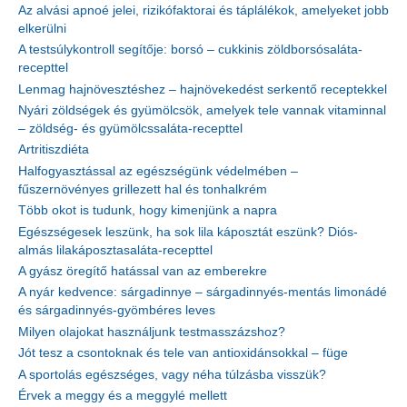
Az alvási apnoé jelei, rizikófaktorai és táplálékok, amelyeket jobb
elkerülni
A testsúlykontroll segítője: borsó – cukkinis zöldborsósaláta-
recepttel
Lenmag hajnövesztéshez – hajnövekedést serkentő receptekkel
Nyári zöldségek és gyümölcsök, amelyek tele vannak vitaminnal
– zöldség- és gyümölcssaláta-recepttel
Artritiszdiéta
Halfogyasztással az egészségünk védelmében –
fűszernövényes grillezett hal és tonhalkrém
Több okot is tudunk, hogy kimenjünk a napra
Egészségesek leszünk, ha sok lila káposztát eszünk? Diós-
almás lilakáposztasaláta-recepttel
A gyász öregítő hatással van az emberekre
A nyár kedvence: sárgadinnye – sárgadinnyés-mentás limonádé
és sárgadinnyés-gyömbéres leves
Milyen olajokat használjunk testmasszázshoz?
Jót tesz a csontoknak és tele van antioxidánsokkal – füge
A sportolás egészséges, vagy néha túlzásba visszük?
Érvek a meggy és a meggylé mellett