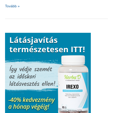
Mi
Tovább »
zavarhatja
az
alvásunkat?