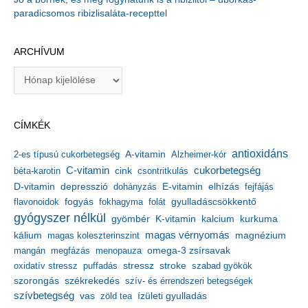
paradicsomos ribizlisaláta-recepttel
ARCHÍVUM
A
r
c
h
CÍMKÉK
í
v
antioxidáns
A-vitamin
2-es típusú cukorbetegség
Alzheimer-kór
u
m
C-vitamin
cukorbetegség
béta-karotin
cink
csontritkulás
depresszió
E-vitamin
D-vitamin
dohányzás
elhízás
fejfájás
gyulladáscsökkentő
flavonoidok
fogyás
fokhagyma
folát
gyógyszer nélkül
kalcium
gyömbér
K-vitamin
kurkuma
kálium
magas vérnyomás
magnézium
magas koleszterinszint
mangán
megfázás
menopauza
omega-3 zsírsavak
stressz
stroke
oxidatív stressz
puffadás
szabad gyökök
szorongás
székrekedés
szív- és érrendszeri betegségek
szívbetegség
ízületi gyulladás
vas
zöld tea