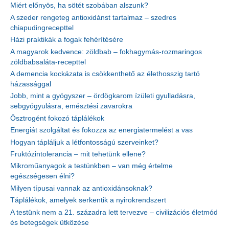
Miért előnyös, ha sötét szobában alszunk?
A szeder rengeteg antioxidánst tartalmaz – szedres
chiapudingrecepttel
Házi praktikák a fogak fehérítésére
A magyarok kedvence: zöldbab – fokhagymás-rozmaringos
zöldbabsaláta-recepttel
A demencia kockázata is csökkenthető az élethosszig tartó
házassággal
Jobb, mint a gyógyszer – ördögkarom ízületi gyulladásra,
sebgyógyulásra, emésztési zavarokra
Ösztrogént fokozó táplálékok
Energiát szolgáltat és fokozza az energiatermelést a vas
Hogyan tápláljuk a létfontosságú szerveinket?
Fruktózintolerancia – mit tehetünk ellene?
Mikroműanyagok a testünkben – van még értelme
egészségesen élni?
Milyen típusai vannak az antioxidánsoknak?
Táplálékok, amelyek serkentik a nyirokrendszert
A testünk nem a 21. századra lett tervezve – civilizációs életmód
és betegségek ütközése