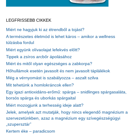
LEGFRISSEBB CIKKEK
Miért ne hagyjuk ki az étrendből a tojást?
A természetes életmód is lehet káros – amikor a wellness
túlzásba fordul
Miért együnk olívaolajat lefekvés előtt?
Tippek a zsíros arcbőr ápolásához
Miért és mitől olyan egészséges a zabkorpa?
Hőhullámok esetén javasolt és nem javasolt táplálékok
Még a vérnyomást is szabályozza – aszalt szilva
Mit tehetünk a homlokráncok ellen?
Egy igazi antioxidáns-erőmű: spárga – snidlinges spárgasaláta,
borsós spárga és uborkás spárgaital
Miért mozogjunk a terhesség ideje alatt?
Jelek, amelyek azt mutatják, hogy nincs elegendő magnézium a
szervezetünkben, azaz a magnézium egy szívegészségügyi
„szupersztár”
Kertem éke – paradicsom