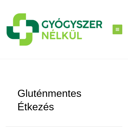
Skip
to
content
Gluténmentes
Étkezés