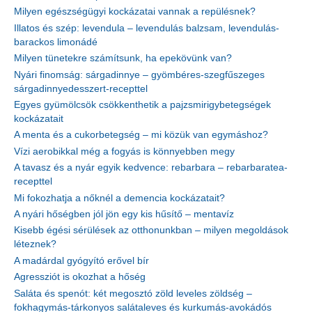
Milyen egészségügyi kockázatai vannak a repülésnek?
Illatos és szép: levendula – levendulás balzsam, levendulás-
barackos limonádé
Milyen tünetekre számítsunk, ha epekövünk van?
Nyári finomság: sárgadinnye – gyömbéres-szegfűszeges
sárgadinnyedesszert-recepttel
Egyes gyümölcsök csökkenthetik a pajzsmirigybetegségek
kockázatait
A menta és a cukorbetegség – mi közük van egymáshoz?
Vízi aerobikkal még a fogyás is könnyebben megy
A tavasz és a nyár egyik kedvence: rebarbara – rebarbaratea-
recepttel
Mi fokozhatja a nőknél a demencia kockázatait?
A nyári hőségben jól jön egy kis hűsítő – mentavíz
Kisebb égési sérülések az otthonunkban – milyen megoldások
léteznek?
A madárdal gyógyító erővel bír
Agressziót is okozhat a hőség
Saláta és spenót: két megosztó zöld leveles zöldség –
fokhagymás-tárkonyos salátaleves és kurkumás-avokádós