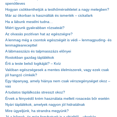
spenótleves
Hogyan csökkenthetjük a testhőmérsékletet a nagy melegben?
Már az ókorban is használták és ismerték – cickafark
Ha a lábunk mesélni tudna…
Miért igyunk gyakrabban rózsateát?
Az olvasás pozitívan hat az egészségre?
A lenmag még a csontok egészségét is védi – lenmagpuding- és
lenmagtearecepttel
A lábmasszázs és talpmasszázs előnyei
Rostokban gazdag táplálékok
Érti a teste belső logikáját? – Kvíz
Valóban egészségesek a mentes élelmiszerek, vagy ezek csak
jól hangzó címkék?
Egy tápanyag, amely hiánya nem csak vérszegénységet okoz –
vas
A tudatos táplálkozás stresszt okoz?
Érvek a fényvédő krém használata mellett rosaceás bőr esetén
Nyári táplálékok, amelyek nagyon jól hidratálnak
Mire ügyeljünk, ha strandra megyünk?
Jó a bőrnek, és még fogyhatunk is a ribizlitől – uborkás-