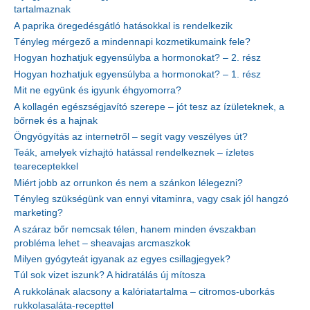
tartalmaznak
A paprika öregedésgátló hatásokkal is rendelkezik
Tényleg mérgező a mindennapi kozmetikumaink fele?
Hogyan hozhatjuk egyensúlyba a hormonokat? – 2. rész
Hogyan hozhatjuk egyensúlyba a hormonokat? – 1. rész
Mit ne együnk és igyunk éhgyomorra?
A kollagén egészségjavító szerepe – jót tesz az ízületeknek, a
bőrnek és a hajnak
Öngyógyítás az internetről – segít vagy veszélyes út?
Teák, amelyek vízhajtó hatással rendelkeznek – ízletes
teareceptekkel
Miért jobb az orrunkon és nem a szánkon lélegezni?
Tényleg szükségünk van ennyi vitaminra, vagy csak jól hangzó
marketing?
A száraz bőr nemcsak télen, hanem minden évszakban
probléma lehet – sheavajas arcmaszkok
Milyen gyógyteát igyanak az egyes csillagjegyek?
Túl sok vizet iszunk? A hidratálás új mítosza
A rukkolának alacsony a kalóriatartalma – citromos-uborkás
rukkolasaláta-recepttel