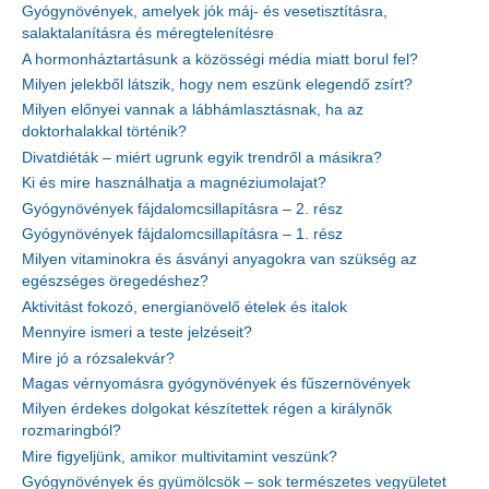
Gyógynövények, amelyek jók máj- és vesetisztításra,
salaktalanításra és méregtelenítésre
A hormonháztartásunk a közösségi média miatt borul fel?
Milyen jelekből látszik, hogy nem eszünk elegendő zsírt?
Milyen előnyei vannak a lábhámlasztásnak, ha az
doktorhalakkal történik?
Divatdiéták – miért ugrunk egyik trendről a másikra?
Ki és mire használhatja a magnéziumolajat?
Gyógynövények fájdalomcsillapításra – 2. rész
Gyógynövények fájdalomcsillapításra – 1. rész
Milyen vitaminokra és ásványi anyagokra van szükség az
egészséges öregedéshez?
Aktivitást fokozó, energianövelő ételek és italok
Mennyire ismeri a teste jelzéseit?
Mire jó a rózsalekvár?
Magas vérnyomásra gyógynövények és fűszernövények
Milyen érdekes dolgokat készítettek régen a királynők
rozmaringból?
Mire figyeljünk, amikor multivitamint veszünk?
Gyógynövények és gyümölcsök – sok természetes vegyületet