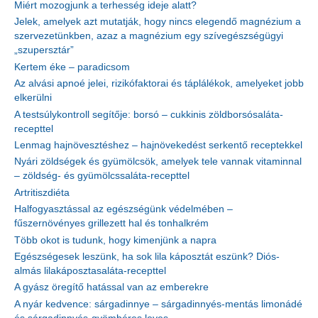
Miért mozogjunk a terhesség ideje alatt?
Jelek, amelyek azt mutatják, hogy nincs elegendő magnézium a
szervezetünkben, azaz a magnézium egy szívegészségügyi
„szupersztár”
Kertem éke – paradicsom
Az alvási apnoé jelei, rizikófaktorai és táplálékok, amelyeket jobb
elkerülni
A testsúlykontroll segítője: borsó – cukkinis zöldborsósaláta-
recepttel
Lenmag hajnövesztéshez – hajnövekedést serkentő receptekkel
Nyári zöldségek és gyümölcsök, amelyek tele vannak vitaminnal
– zöldség- és gyümölcssaláta-recepttel
Artritiszdiéta
Halfogyasztással az egészségünk védelmében –
fűszernövényes grillezett hal és tonhalkrém
Több okot is tudunk, hogy kimenjünk a napra
Egészségesek leszünk, ha sok lila káposztát eszünk? Diós-
almás lilakáposztasaláta-recepttel
A gyász öregítő hatással van az emberekre
A nyár kedvence: sárgadinnye – sárgadinnyés-mentás limonádé