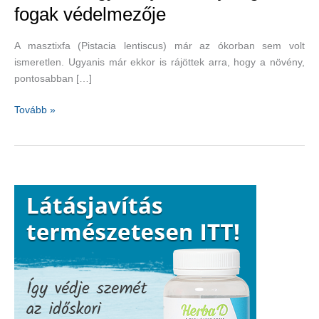
fogak védelmezője
A masztixfa (Pistacia lentiscus) már az ókorban sem volt
ismeretlen. Ugyanis már ekkor is rájöttek arra, hogy a növény,
pontosabban […]
Masztixfa
Tovább »
gyantája,
a
szájüreg
és
a
fogak
védelmezője