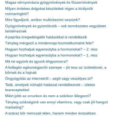
Magas vérnyomásra gyógynövények és fűszernövények
Milyen érdekes dolgokat készítettek régen a királynők
rozmaringból?
Mire figyeljünk, amikor multivitamint veszünk?
Gyógynövények és gyümölcsök – sok természetes vegyületet
tartalmaznak
A paprika öregedésgátló hatásokkal is rendelkezik
Tényleg mérgező a mindennapi kozmetikumaink fele?
Hogyan hozhatjuk egyensúlyba a hormonokat? – 2. rész
Hogyan hozhatjuk egyensúlyba a hormonokat? – 1. rész
Mit ne együnk és igyunk éhgyomorra?
A kollagén egészségjavító szerepe – jót tesz az ízületeknek, a
bőrnek és a hajnak
Öngyógyítás az internetről – segít vagy veszélyes út?
Teák, amelyek vízhajtó hatással rendelkeznek – ízletes
teareceptekkel
Miért jobb az orrunkon és nem a szánkon lélegezni?
Tényleg szükségünk van ennyi vitaminra, vagy csak jól hangzó
marketing?
A száraz bőr nemcsak télen, hanem minden évszakban