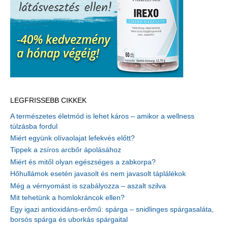
LEGFRISSEBB CIKKEK
A természetes életmód is lehet káros – amikor a wellness
túlzásba fordul
Miért együnk olívaolajat lefekvés előtt?
Tippek a zsíros arcbőr ápolásához
Miért és mitől olyan egészséges a zabkorpa?
Hőhullámok esetén javasolt és nem javasolt táplálékok
Még a vérnyomást is szabályozza – aszalt szilva
Mit tehetünk a homlokráncok ellen?
Egy igazi antioxidáns-erőmű: spárga – snidlinges spárgasaláta,
borsós spárga és uborkás spárgaital