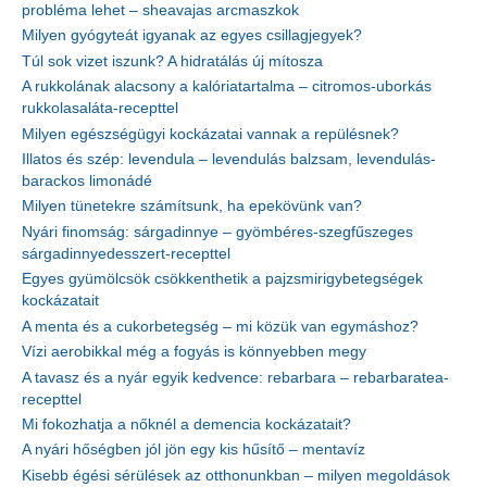
probléma lehet – sheavajas arcmaszkok
Milyen gyógyteát igyanak az egyes csillagjegyek?
Túl sok vizet iszunk? A hidratálás új mítosza
A rukkolának alacsony a kalóriatartalma – citromos-uborkás
rukkolasaláta-recepttel
Milyen egészségügyi kockázatai vannak a repülésnek?
Illatos és szép: levendula – levendulás balzsam, levendulás-
barackos limonádé
Milyen tünetekre számítsunk, ha epekövünk van?
Nyári finomság: sárgadinnye – gyömbéres-szegfűszeges
sárgadinnyedesszert-recepttel
Egyes gyümölcsök csökkenthetik a pajzsmirigybetegségek
kockázatait
A menta és a cukorbetegség – mi közük van egymáshoz?
Vízi aerobikkal még a fogyás is könnyebben megy
A tavasz és a nyár egyik kedvence: rebarbara – rebarbaratea-
recepttel
Mi fokozhatja a nőknél a demencia kockázatait?
A nyári hőségben jól jön egy kis hűsítő – mentavíz
Kisebb égési sérülések az otthonunkban – milyen megoldások