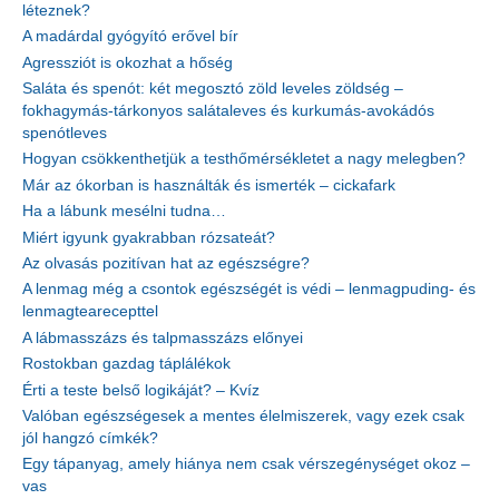
léteznek?
A madárdal gyógyító erővel bír
Agressziót is okozhat a hőség
Saláta és spenót: két megosztó zöld leveles zöldség –
fokhagymás-tárkonyos salátaleves és kurkumás-avokádós
spenótleves
Hogyan csökkenthetjük a testhőmérsékletet a nagy melegben?
Már az ókorban is használták és ismerték – cickafark
Ha a lábunk mesélni tudna…
Miért igyunk gyakrabban rózsateát?
Az olvasás pozitívan hat az egészségre?
A lenmag még a csontok egészségét is védi – lenmagpuding- és
lenmagtearecepttel
A lábmasszázs és talpmasszázs előnyei
Rostokban gazdag táplálékok
Érti a teste belső logikáját? – Kvíz
Valóban egészségesek a mentes élelmiszerek, vagy ezek csak
jól hangzó címkék?
Egy tápanyag, amely hiánya nem csak vérszegénységet okoz –
vas