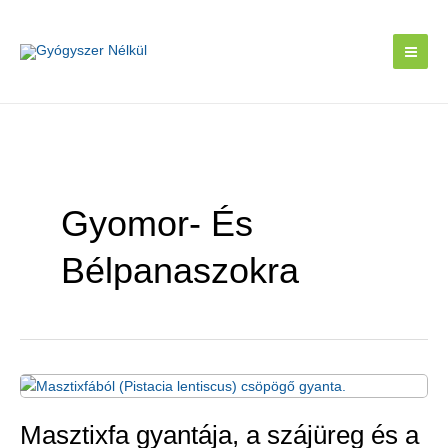
Skip
to
content
Gyomor- És
Bélpanaszokra
Masztixfa gyantája, a szájüreg és a