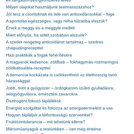
és sárgadinnyés-gyömbéres leves
Milyen olajokat használjunk testmasszázshoz?
Jót tesz a csontoknak és tele van antioxidánsokkal – füge
A sportolás egészséges, vagy néha túlzásba visszük?
Érvek a meggy és a meggylé mellett
Miért előnyös, ha sötét szobában alszunk?
A szeder rengeteg antioxidánst tartalmaz – szedres
chiapudingrecepttel
Házi praktikák a fogak fehérítésére
A magyarok kedvence: zöldbab – fokhagymás-rozmaringos
zöldbabsaláta-recepttel
A demencia kockázata is csökkenthető az élethosszig tartó
házassággal
Jobb, mint a gyógyszer – ördögkarom ízületi gyulladásra,
sebgyógyulásra, emésztési zavarokra
Ösztrogént fokozó táplálékok
Energiát szolgáltat és fokozza az energiatermelést a vas
Hogyan tápláljuk a létfontosságú szerveinket?
Fruktózintolerancia – mit tehetünk ellene?
Mikroműanyagok a testünkben – van még értelme