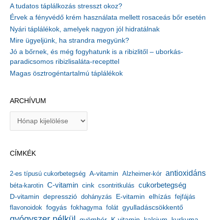
A tudatos táplálkozás stresszt okoz?
Érvek a fényvédő krém használata mellett rosaceás bőr esetén
Nyári táplálékok, amelyek nagyon jól hidratálnak
Mire ügyeljünk, ha strandra megyünk?
Jó a bőrnek, és még fogyhatunk is a ribizlitől – uborkás-
paradicsomos ribizlisaláta-recepttel
Magas ösztrogéntartalmú táplálékok
ARCHÍVUM
A
r
c
h
CÍMKÉK
í
v
antioxidáns
A-vitamin
2-es típusú cukorbetegség
Alzheimer-kór
u
m
C-vitamin
cukorbetegség
béta-karotin
cink
csontritkulás
depresszió
E-vitamin
D-vitamin
dohányzás
elhízás
fejfájás
gyulladáscsökkentő
flavonoidok
fogyás
fokhagyma
folát
gyógyszer nélkül
kalcium
gyömbér
K-vitamin
kurkuma