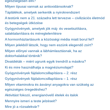
egészségesen élni?
Milyen típusai vannak az antioxidánsoknak?
Táplálékok, amelyek serkentik a nyirokrendszert
A testünk nem a 21. századra lett tervezve – civilizációs életmód
és betegségek ütközése
Gyógynövények, amelyek jók máj- és vesetisztításra,
salaktalanításra és méregtelenítésre
A hormonháztartásunk a közösségi média miatt borul fel?
Milyen jelekből látszik, hogy nem eszünk elegendő zsírt?
Milyen előnyei vannak a lábhámlasztásnak, ha az
doktorhalakkal történik?
Divatdiéták – miért ugrunk egyik trendről a másikra?
Ki és mire használhatja a magnéziumolajat?
Gyógynövények fájdalomcsillapításra – 2. rész
Gyógynövények fájdalomcsillapításra – 1. rész
Milyen vitaminokra és ásványi anyagokra van szükség az
egészséges öregedéshez?
Aktivitást fokozó, energianövelő ételek és italok
Mennyire ismeri a teste jelzéseit?
Mire jó a rózsalekvár?