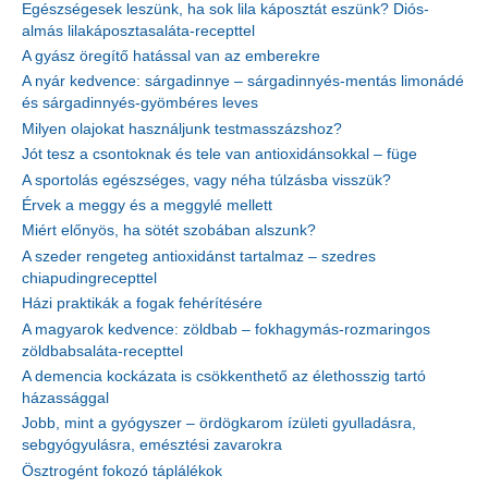
Egészségesek leszünk, ha sok lila káposztát eszünk? Diós-
almás lilakáposztasaláta-recepttel
A gyász öregítő hatással van az emberekre
A nyár kedvence: sárgadinnye – sárgadinnyés-mentás limonádé
és sárgadinnyés-gyömbéres leves
Milyen olajokat használjunk testmasszázshoz?
Jót tesz a csontoknak és tele van antioxidánsokkal – füge
A sportolás egészséges, vagy néha túlzásba visszük?
Érvek a meggy és a meggylé mellett
Miért előnyös, ha sötét szobában alszunk?
A szeder rengeteg antioxidánst tartalmaz – szedres
chiapudingrecepttel
Házi praktikák a fogak fehérítésére
A magyarok kedvence: zöldbab – fokhagymás-rozmaringos
zöldbabsaláta-recepttel
A demencia kockázata is csökkenthető az élethosszig tartó
házassággal
Jobb, mint a gyógyszer – ördögkarom ízületi gyulladásra,
sebgyógyulásra, emésztési zavarokra
Ösztrogént fokozó táplálékok