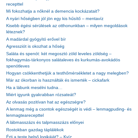
recepttel
Mi fokozhatja a nőknél a demencia kockázatait?
A nyári hőségben jól jön egy kis hűsítő – mentavíz
Kisebb égési sérülések az otthonunkban – milyen megoldások
léteznek?
A madárdal gyógyító erővel bír
Agressziót is okozhat a hőség
Saláta és spenót: két megosztó zöld leveles zöldség –
fokhagymás-tárkonyos salátaleves és kurkumás-avokádós
spenótleves
Hogyan csökkenthetjük a testhőmérsékletet a nagy melegben?
Már az ókorban is használták és ismerték – cickafark
Ha a lábunk mesélni tudna…
Miért igyunk gyakrabban rózsateát?
Az olvasás pozitívan hat az egészségre?
A lenmag még a csontok egészségét is védi – lenmagpuding- és
lenmagtearecepttel
A lábmasszázs és talpmasszázs előnyei
Rostokban gazdag táplálékok
Érti a teste belső logikáját? – Kvíz