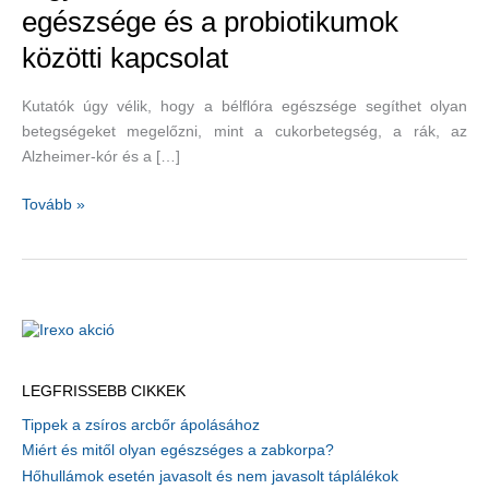
egészsége és a probiotikumok
közötti kapcsolat
Kutatók úgy vélik, hogy a bélflóra egészsége segíthet olyan
betegségeket megelőzni, mint a cukorbetegség, a rák, az
Alzheimer-kór és a […]
A
Tovább »
gyomor
baktériumai,
a
szív
egészsége
és
a
LEGFRISSEBB CIKKEK
probiotikumok
Tippek a zsíros arcbőr ápolásához
közötti
Miért és mitől olyan egészséges a zabkorpa?
kapcsolat
Hőhullámok esetén javasolt és nem javasolt táplálékok