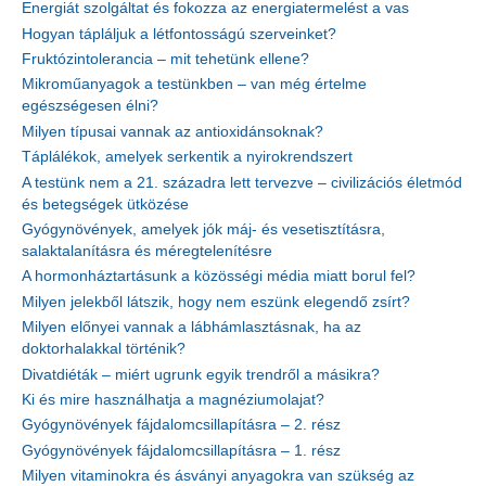
Energiát szolgáltat és fokozza az energiatermelést a vas
Hogyan tápláljuk a létfontosságú szerveinket?
Fruktózintolerancia – mit tehetünk ellene?
Mikroműanyagok a testünkben – van még értelme
egészségesen élni?
Milyen típusai vannak az antioxidánsoknak?
Táplálékok, amelyek serkentik a nyirokrendszert
A testünk nem a 21. századra lett tervezve – civilizációs életmód
és betegségek ütközése
Gyógynövények, amelyek jók máj- és vesetisztításra,
salaktalanításra és méregtelenítésre
A hormonháztartásunk a közösségi média miatt borul fel?
Milyen jelekből látszik, hogy nem eszünk elegendő zsírt?
Milyen előnyei vannak a lábhámlasztásnak, ha az
doktorhalakkal történik?
Divatdiéták – miért ugrunk egyik trendről a másikra?
Ki és mire használhatja a magnéziumolajat?
Gyógynövények fájdalomcsillapításra – 2. rész
Gyógynövények fájdalomcsillapításra – 1. rész
Milyen vitaminokra és ásványi anyagokra van szükség az