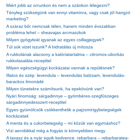
Miért jobb az orrunkon és nem a szánkon lélegezni?
Tényleg szükségünk van ennyi vitaminra, vagy csak jól hangzó
marketing?
A száraz bőr nemcsak télen, hanem minden évszakban
probléma lehet – sheavajas arcmaszkok
Milyen gyógyteát igyanak az egyes csillagjegyek?
Túl sok vizet iszunk? A hidratálás új mítosza
A rukkolának alacsony a kalóriatartalma – citromos-uborkás
rukkolasaláta-recepttel
Milyen egészségügyi kockázatai vannak a repülésnek?
Illatos és szép: levendula – levendulás balzsam, levendulás-
barackos limonádé
Milyen tünetekre számítsunk, ha epekövünk van?
Nyári finomság: sárgadinnye – gyömbéres-szegfűszeges
sárgadinnyedesszert-recepttel
Egyes gyümölcsök csökkenthetik a pajzsmirigybetegségek
kockázatait
A menta és a cukorbetegség – mi közük van egymáshoz?
Vízi aerobikkal még a fogyás is könnyebben megy
A tavasz és a nyár egyik kedvence: rebarbara – rebarbaratea-