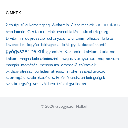
c
h
CÍMKÉK
í
v
antioxidáns
A-vitamin
2-es típusú cukorbetegség
Alzheimer-kór
u
m
C-vitamin
cukorbetegség
béta-karotin
cink
csontritkulás
depresszió
E-vitamin
D-vitamin
dohányzás
elhízás
fejfájás
gyulladáscsökkentő
flavonoidok
fogyás
fokhagyma
folát
gyógyszer nélkül
kalcium
gyömbér
K-vitamin
kurkuma
kálium
magas vérnyomás
magnézium
magas koleszterinszint
mangán
megfázás
menopauza
omega-3 zsírsavak
stressz
stroke
oxidatív stressz
puffadás
szabad gyökök
szorongás
székrekedés
szív- és érrendszeri betegségek
szívbetegség
ízületi gyulladás
vas
zöld tea
© 2026 Gyógyszer Nélkül