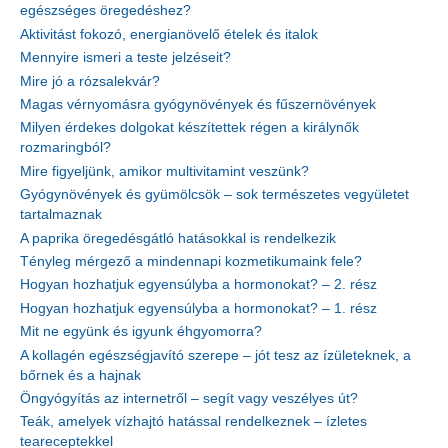
egészséges öregedéshez?
Aktivitást fokozó, energianövelő ételek és italok
Mennyire ismeri a teste jelzéseit?
Mire jó a rózsalekvár?
Magas vérnyomásra gyógynövények és fűszernövények
Milyen érdekes dolgokat készítettek régen a királynők
rozmaringból?
Mire figyeljünk, amikor multivitamint veszünk?
Gyógynövények és gyümölcsök – sok természetes vegyületet
tartalmaznak
A paprika öregedésgátló hatásokkal is rendelkezik
Tényleg mérgező a mindennapi kozmetikumaink fele?
Hogyan hozhatjuk egyensúlyba a hormonokat? – 2. rész
Hogyan hozhatjuk egyensúlyba a hormonokat? – 1. rész
Mit ne együnk és igyunk éhgyomorra?
A kollagén egészségjavító szerepe – jót tesz az ízületeknek, a
bőrnek és a hajnak
Öngyógyítás az internetről – segít vagy veszélyes út?
Teák, amelyek vízhajtó hatással rendelkeznek – ízletes
teareceptekkel