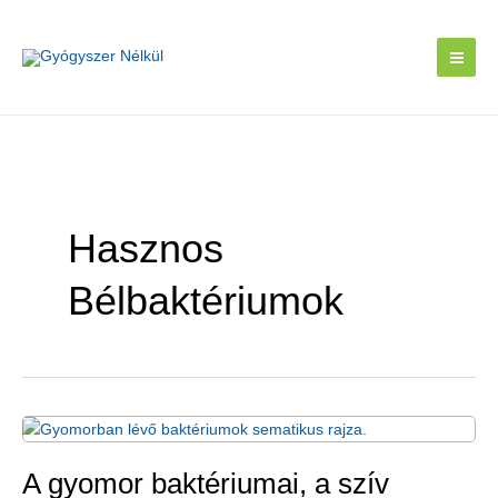
Skip
to
content
Hasznos
Bélbaktériumok
A gyomor baktériumai, a szív