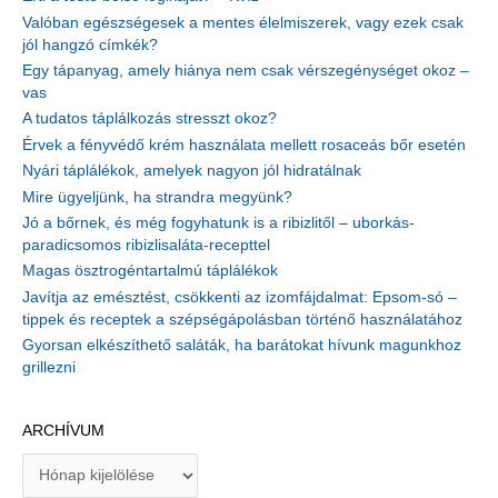
Valóban egészségesek a mentes élelmiszerek, vagy ezek csak
jól hangzó címkék?
Egy tápanyag, amely hiánya nem csak vérszegénységet okoz –
vas
A tudatos táplálkozás stresszt okoz?
Érvek a fényvédő krém használata mellett rosaceás bőr esetén
Nyári táplálékok, amelyek nagyon jól hidratálnak
Mire ügyeljünk, ha strandra megyünk?
Jó a bőrnek, és még fogyhatunk is a ribizlitől – uborkás-
paradicsomos ribizlisaláta-recepttel
Magas ösztrogéntartalmú táplálékok
Javítja az emésztést, csökkenti az izomfájdalmat: Epsom-só –
tippek és receptek a szépségápolásban történő használatához
Gyorsan elkészíthető saláták, ha barátokat hívunk magunkhoz
grillezni
ARCHÍVUM
A
r