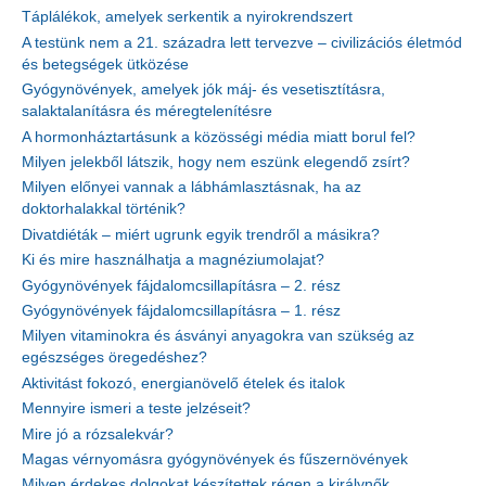
Táplálékok, amelyek serkentik a nyirokrendszert
A testünk nem a 21. századra lett tervezve – civilizációs életmód
és betegségek ütközése
Gyógynövények, amelyek jók máj- és vesetisztításra,
salaktalanításra és méregtelenítésre
A hormonháztartásunk a közösségi média miatt borul fel?
Milyen jelekből látszik, hogy nem eszünk elegendő zsírt?
Milyen előnyei vannak a lábhámlasztásnak, ha az
doktorhalakkal történik?
Divatdiéták – miért ugrunk egyik trendről a másikra?
Ki és mire használhatja a magnéziumolajat?
Gyógynövények fájdalomcsillapításra – 2. rész
Gyógynövények fájdalomcsillapításra – 1. rész
Milyen vitaminokra és ásványi anyagokra van szükség az
egészséges öregedéshez?
Aktivitást fokozó, energianövelő ételek és italok
Mennyire ismeri a teste jelzéseit?
Mire jó a rózsalekvár?
Magas vérnyomásra gyógynövények és fűszernövények
Milyen érdekes dolgokat készítettek régen a királynők