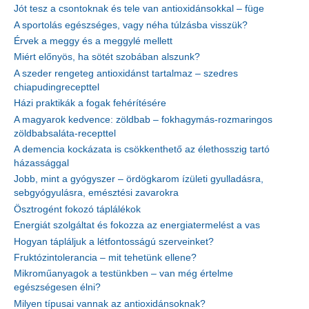
Jót tesz a csontoknak és tele van antioxidánsokkal – füge
A sportolás egészséges, vagy néha túlzásba visszük?
Érvek a meggy és a meggylé mellett
Miért előnyös, ha sötét szobában alszunk?
A szeder rengeteg antioxidánst tartalmaz – szedres
chiapudingrecepttel
Házi praktikák a fogak fehérítésére
A magyarok kedvence: zöldbab – fokhagymás-rozmaringos
zöldbabsaláta-recepttel
A demencia kockázata is csökkenthető az élethosszig tartó
házassággal
Jobb, mint a gyógyszer – ördögkarom ízületi gyulladásra,
sebgyógyulásra, emésztési zavarokra
Ösztrogént fokozó táplálékok
Energiát szolgáltat és fokozza az energiatermelést a vas
Hogyan tápláljuk a létfontosságú szerveinket?
Fruktózintolerancia – mit tehetünk ellene?
Mikroműanyagok a testünkben – van még értelme
egészségesen élni?
Milyen típusai vannak az antioxidánsoknak?