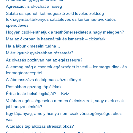
Agressziót is okozhat a hőség
Saláta és spenót: két megosztó zöld leveles zöldség –
fokhagymás-tárkonyos salátaleves és kurkumás-avokádós
spenótleves
Hogyan csökkenthetjük a testhőmérsékletet a nagy melegben?
Már az ókorban is használták és ismerték – cickafark
Ha a lábunk mesélni tudna…
Miért igyunk gyakrabban rózsateát?
Az olvasás pozitívan hat az egészségre?
A lenmag még a csontok egészségét is védi – lenmagpuding- és
lenmagtearecepttel
A lábmasszázs és talpmasszázs előnyei
Rostokban gazdag táplálékok
Érti a teste belső logikáját? – Kvíz
Valóban egészségesek a mentes élelmiszerek, vagy ezek csak
jól hangzó címkék?
Egy tápanyag, amely hiánya nem csak vérszegénységet okoz –
vas
A tudatos táplálkozás stresszt okoz?