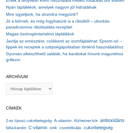
Érvek a fényvédő krém használata mellett rosaceás bőr esetén
Nyári táplálékok, amelyek nagyon jól hidratálnak
Mire ügyeljünk, ha strandra megyünk?
Jó a bőrnek, és még fogyhatunk is a ribizlitől – uborkás-
paradicsomos ribizlisaláta-recepttel
Magas ösztrogéntartalmú táplálékok
Javítja az emésztést, csökkenti az izomfájdalmat: Epsom-só –
tippek és receptek a szépségápolásban történő használatához
Gyorsan elkészíthető saláták, ha barátokat hívunk magunkhoz
grillezni
ARCHÍVUM
A
r
c
h
CÍMKÉK
í
v
antioxidáns
A-vitamin
2-es típusú cukorbetegség
Alzheimer-kór
u
m
C-vitamin
cukorbetegség
béta-karotin
cink
csontritkulás