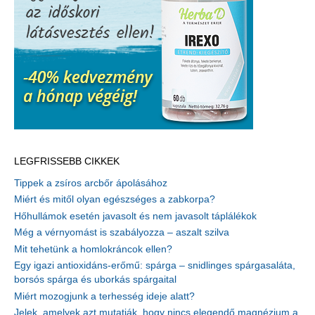
LEGFRISSEBB CIKKEK
Tippek a zsíros arcbőr ápolásához
Miért és mitől olyan egészséges a zabkorpa?
Hőhullámok esetén javasolt és nem javasolt táplálékok
Még a vérnyomást is szabályozza – aszalt szilva
Mit tehetünk a homlokráncok ellen?
Egy igazi antioxidáns-erőmű: spárga – snidlinges spárgasaláta,
borsós spárga és uborkás spárgaital
Miért mozogjunk a terhesség ideje alatt?
Jelek, amelyek azt mutatják, hogy nincs elegendő magnézium a