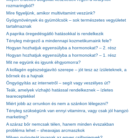
rozmaringból?
Mire figyeljünk, amikor multivitamint veszünk?
Gyógynövények és gyümölcsök – sok természetes vegyületet
tartalmaznak
A paprika öregedésgátló hatásokkal is rendelkezik
Tényleg mérgező a mindennapi kozmetikumaink fele?
Hogyan hozhatjuk egyensúlyba a hormonokat? – 2. rész
Hogyan hozhatjuk egyensúlyba a hormonokat? – 1. rész
Mit ne együnk és igyunk éhgyomorra?
A kollagén egészségjavító szerepe – jót tesz az ízületeknek, a
bőrnek és a hajnak
Öngyógyítás az internetről – segít vagy veszélyes út?
Teák, amelyek vízhajtó hatással rendelkeznek – ízletes
teareceptekkel
Miért jobb az orrunkon és nem a szánkon lélegezni?
Tényleg szükségünk van ennyi vitaminra, vagy csak jól hangzó
marketing?
A száraz bőr nemcsak télen, hanem minden évszakban
probléma lehet – sheavajas arcmaszkok
Milyen gyógyteát igyanak az egyes csillagjegyek?