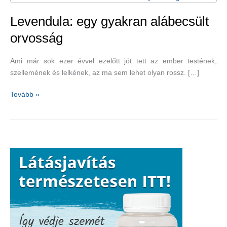
Levendula: egy gyakran alábecsült
orvosság
Ami már sok ezer évvel ezelőtt jót tett az ember testének,
szellemének és lelkének, az ma sem lehet olyan rossz. […]
Levendula:
Tovább »
egy
gyakran
alábecsült
orvosság