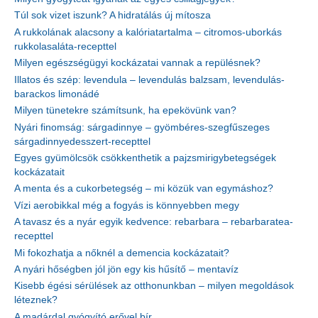
Túl sok vizet iszunk? A hidratálás új mítosza
A rukkolának alacsony a kalóriatartalma – citromos-uborkás
rukkolasaláta-recepttel
Milyen egészségügyi kockázatai vannak a repülésnek?
Illatos és szép: levendula – levendulás balzsam, levendulás-
barackos limonádé
Milyen tünetekre számítsunk, ha epekövünk van?
Nyári finomság: sárgadinnye – gyömbéres-szegfűszeges
sárgadinnyedesszert-recepttel
Egyes gyümölcsök csökkenthetik a pajzsmirigybetegségek
kockázatait
A menta és a cukorbetegség – mi közük van egymáshoz?
Vízi aerobikkal még a fogyás is könnyebben megy
A tavasz és a nyár egyik kedvence: rebarbara – rebarbaratea-
recepttel
Mi fokozhatja a nőknél a demencia kockázatait?
A nyári hőségben jól jön egy kis hűsítő – mentavíz
Kisebb égési sérülések az otthonunkban – milyen megoldások
léteznek?
A madárdal gyógyító erővel bír