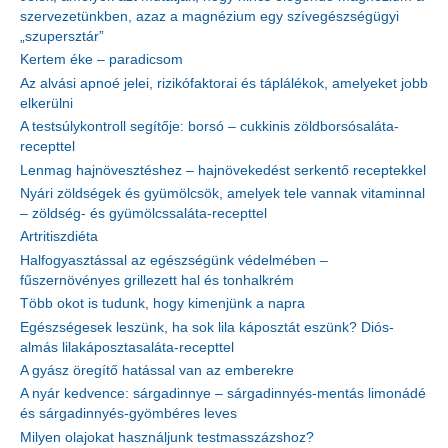
szervezetünkben, azaz a magnézium egy szívegészségügyi
„szupersztár”
Kertem éke – paradicsom
Az alvási apnoé jelei, rizikófaktorai és táplálékok, amelyeket jobb
elkerülni
A testsúlykontroll segítője: borsó – cukkinis zöldborsósaláta-
recepttel
Lenmag hajnövesztéshez – hajnövekedést serkentő receptekkel
Nyári zöldségek és gyümölcsök, amelyek tele vannak vitaminnal
– zöldség- és gyümölcssaláta-recepttel
Artritiszdiéta
Halfogyasztással az egészségünk védelmében –
fűszernövényes grillezett hal és tonhalkrém
Több okot is tudunk, hogy kimenjünk a napra
Egészségesek leszünk, ha sok lila káposztát eszünk? Diós-
almás lilakáposztasaláta-recepttel
A gyász öregítő hatással van az emberekre
A nyár kedvence: sárgadinnye – sárgadinnyés-mentás limonádé
és sárgadinnyés-gyömbéres leves
Milyen olajokat használjunk testmasszázshoz?