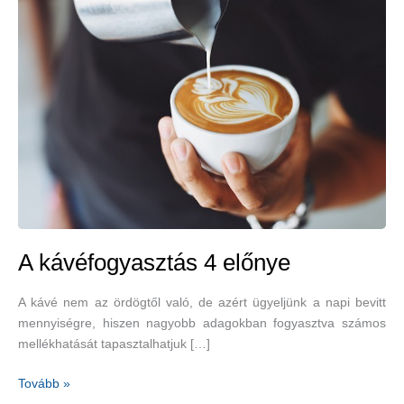
A kávéfogyasztás 4 előnye
A kávé nem az ördögtől való, de azért ügyeljünk a napi bevitt
mennyiségre, hiszen nagyobb adagokban fogyasztva számos
mellékhatását tapasztalhatjuk […]
A
Tovább »
kávéfogyasztás