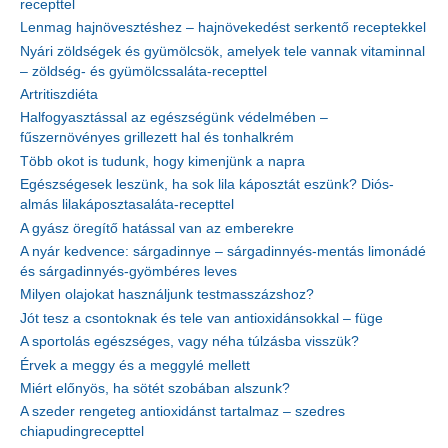
recepttel
Lenmag hajnövesztéshez – hajnövekedést serkentő receptekkel
Nyári zöldségek és gyümölcsök, amelyek tele vannak vitaminnal
– zöldség- és gyümölcssaláta-recepttel
Artritiszdiéta
Halfogyasztással az egészségünk védelmében –
fűszernövényes grillezett hal és tonhalkrém
Több okot is tudunk, hogy kimenjünk a napra
Egészségesek leszünk, ha sok lila káposztát eszünk? Diós-
almás lilakáposztasaláta-recepttel
A gyász öregítő hatással van az emberekre
A nyár kedvence: sárgadinnye – sárgadinnyés-mentás limonádé
és sárgadinnyés-gyömbéres leves
Milyen olajokat használjunk testmasszázshoz?
Jót tesz a csontoknak és tele van antioxidánsokkal – füge
A sportolás egészséges, vagy néha túlzásba visszük?
Érvek a meggy és a meggylé mellett
Miért előnyös, ha sötét szobában alszunk?
A szeder rengeteg antioxidánst tartalmaz – szedres
chiapudingrecepttel