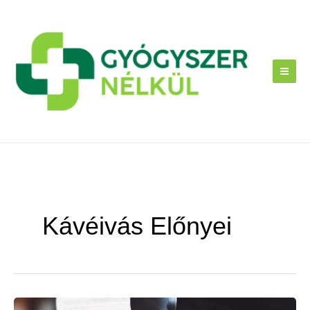
Skip
to
content
Kávéivás Előnyei