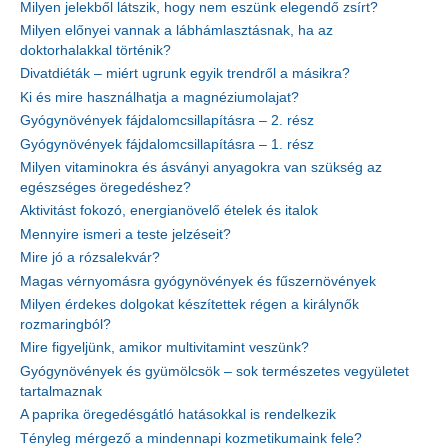
Milyen jelekből látszik, hogy nem eszünk elegendő zsírt?
Milyen előnyei vannak a lábhámlasztásnak, ha az
doktorhalakkal történik?
Divatdiéták – miért ugrunk egyik trendről a másikra?
Ki és mire használhatja a magnéziumolajat?
Gyógynövények fájdalomcsillapításra – 2. rész
Gyógynövények fájdalomcsillapításra – 1. rész
Milyen vitaminokra és ásványi anyagokra van szükség az
egészséges öregedéshez?
Aktivitást fokozó, energianövelő ételek és italok
Mennyire ismeri a teste jelzéseit?
Mire jó a rózsalekvár?
Magas vérnyomásra gyógynövények és fűszernövények
Milyen érdekes dolgokat készítettek régen a királynők
rozmaringból?
Mire figyeljünk, amikor multivitamint veszünk?
Gyógynövények és gyümölcsök – sok természetes vegyületet
tartalmaznak
A paprika öregedésgátló hatásokkal is rendelkezik
Tényleg mérgező a mindennapi kozmetikumaink fele?