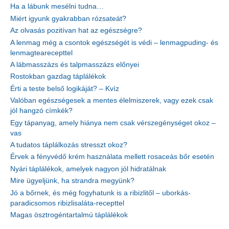
Ha a lábunk mesélni tudna…
Miért igyunk gyakrabban rózsateát?
Az olvasás pozitívan hat az egészségre?
A lenmag még a csontok egészségét is védi – lenmagpuding- és
lenmagtearecepttel
A lábmasszázs és talpmasszázs előnyei
Rostokban gazdag táplálékok
Érti a teste belső logikáját? – Kvíz
Valóban egészségesek a mentes élelmiszerek, vagy ezek csak
jól hangzó címkék?
Egy tápanyag, amely hiánya nem csak vérszegénységet okoz –
vas
A tudatos táplálkozás stresszt okoz?
Érvek a fényvédő krém használata mellett rosaceás bőr esetén
Nyári táplálékok, amelyek nagyon jól hidratálnak
Mire ügyeljünk, ha strandra megyünk?
Jó a bőrnek, és még fogyhatunk is a ribizlitől – uborkás-
paradicsomos ribizlisaláta-recepttel
Magas ösztrogéntartalmú táplálékok