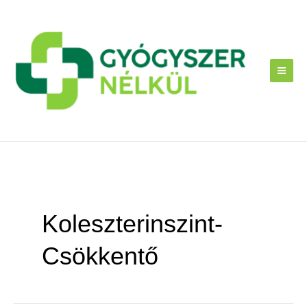
Skip
to
content
Koleszterinszint-
Csökkentő