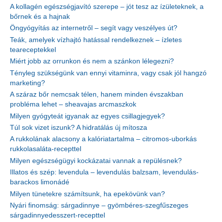
A kollagén egészségjavító szerepe – jót tesz az ízületeknek, a
bőrnek és a hajnak
Öngyógyítás az internetről – segít vagy veszélyes út?
Teák, amelyek vízhajtó hatással rendelkeznek – ízletes
teareceptekkel
Miért jobb az orrunkon és nem a szánkon lélegezni?
Tényleg szükségünk van ennyi vitaminra, vagy csak jól hangzó
marketing?
A száraz bőr nemcsak télen, hanem minden évszakban
probléma lehet – sheavajas arcmaszkok
Milyen gyógyteát igyanak az egyes csillagjegyek?
Túl sok vizet iszunk? A hidratálás új mítosza
A rukkolának alacsony a kalóriatartalma – citromos-uborkás
rukkolasaláta-recepttel
Milyen egészségügyi kockázatai vannak a repülésnek?
Illatos és szép: levendula – levendulás balzsam, levendulás-
barackos limonádé
Milyen tünetekre számítsunk, ha epekövünk van?
Nyári finomság: sárgadinnye – gyömbéres-szegfűszeges
sárgadinnyedesszert-recepttel