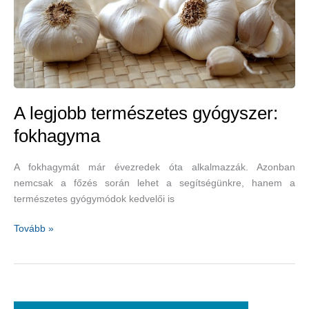
A legjobb természetes gyógyszer:
fokhagyma
A fokhagymát már évezredek óta alkalmazzák. Azonban
nemcsak a főzés során lehet a segítségünkre, hanem a
természetes gyógymódok kedvelői is
A
Tovább »
legjobb
természetes
gyógyszer:
fokhagyma