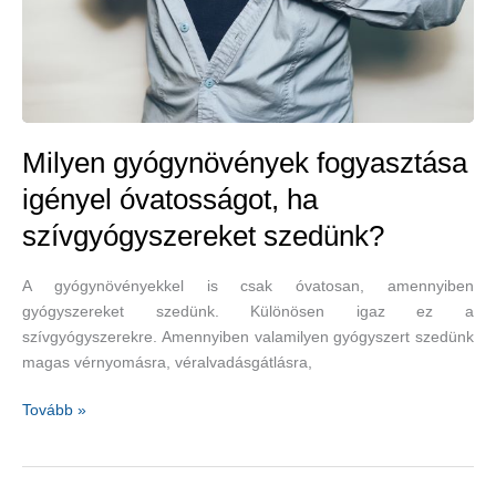
Milyen gyógynövények fogyasztása
igényel óvatosságot, ha
szívgyógyszereket szedünk?
A gyógynövényekkel is csak óvatosan, amennyiben
gyógyszereket szedünk. Különösen igaz ez a
szívgyógyszerekre. Amennyiben valamilyen gyógyszert szedünk
magas vérnyomásra, véralvadásgátlásra,
Milyen
Tovább »
gyógynövények
fogyasztása
igényel