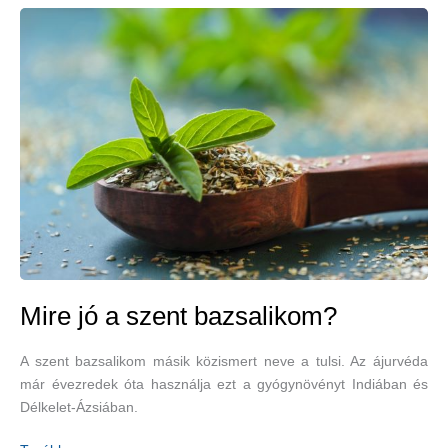
óvatosságot,
ha
szívgyógyszereket
szedünk?
Mire jó a szent bazsalikom?
A szent bazsalikom másik közismert neve a tulsi. Az ájurvéda
már évezredek óta használja ezt a gyógynövényt Indiában és
Délkelet-Ázsiában.