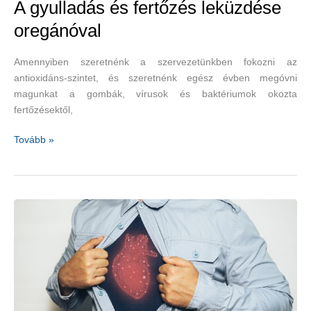
A gyulladás és fertőzés leküzdése
oregánóval
Amennyiben szeretnénk a szervezetünkben fokozni az
antioxidáns-szintet, és szeretnénk egész évben megóvni
magunkat a gombák, vírusok és baktériumok okozta
fertőzésektől,
A
Tovább »
gyulladás
és
fertőzés
leküzdése
oregánóval