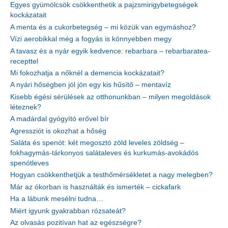
Egyes gyümölcsök csökkenthetik a pajzsmirigybetegségek
kockázatait
A menta és a cukorbetegség – mi közük van egymáshoz?
Vízi aerobikkal még a fogyás is könnyebben megy
A tavasz és a nyár egyik kedvence: rebarbara – rebarbaratea-
recepttel
Mi fokozhatja a nőknél a demencia kockázatait?
A nyári hőségben jól jön egy kis hűsítő – mentavíz
Kisebb égési sérülések az otthonunkban – milyen megoldások
léteznek?
A madárdal gyógyító erővel bír
Agressziót is okozhat a hőség
Saláta és spenót: két megosztó zöld leveles zöldség –
fokhagymás-tárkonyos salátaleves és kurkumás-avokádós
spenótleves
Hogyan csökkenthetjük a testhőmérsékletet a nagy melegben?
Már az ókorban is használták és ismerték – cickafark
Ha a lábunk mesélni tudna…
Miért igyunk gyakrabban rózsateát?
Az olvasás pozitívan hat az egészségre?