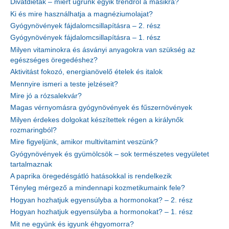
Divatdiéták – miért ugrunk egyik trendről a másikra?
Ki és mire használhatja a magnéziumolajat?
Gyógynövények fájdalomcsillapításra – 2. rész
Gyógynövények fájdalomcsillapításra – 1. rész
Milyen vitaminokra és ásványi anyagokra van szükség az
egészséges öregedéshez?
Aktivitást fokozó, energianövelő ételek és italok
Mennyire ismeri a teste jelzéseit?
Mire jó a rózsalekvár?
Magas vérnyomásra gyógynövények és fűszernövények
Milyen érdekes dolgokat készítettek régen a királynők
rozmaringból?
Mire figyeljünk, amikor multivitamint veszünk?
Gyógynövények és gyümölcsök – sok természetes vegyületet
tartalmaznak
A paprika öregedésgátló hatásokkal is rendelkezik
Tényleg mérgező a mindennapi kozmetikumaink fele?
Hogyan hozhatjuk egyensúlyba a hormonokat? – 2. rész
Hogyan hozhatjuk egyensúlyba a hormonokat? – 1. rész
Mit ne együnk és igyunk éhgyomorra?