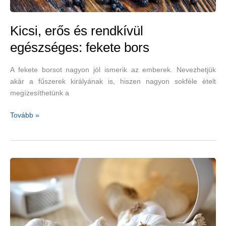
Kicsi, erős és rendkívül
egészséges: fekete bors
A fekete borsot nagyon jól ismerik az emberek. Nevezhetjük
akár a fűszerek királyának is, hiszen nagyon sokféle ételt
megízesíthetünk a
Kicsi,
Tovább »
erős
és
rendkívül
egészséges:
fekete
bors