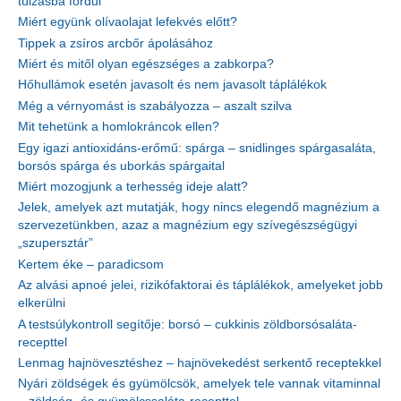
túlzásba fordul
Miért együnk olívaolajat lefekvés előtt?
Tippek a zsíros arcbőr ápolásához
Miért és mitől olyan egészséges a zabkorpa?
Hőhullámok esetén javasolt és nem javasolt táplálékok
Még a vérnyomást is szabályozza – aszalt szilva
Mit tehetünk a homlokráncok ellen?
Egy igazi antioxidáns-erőmű: spárga – snidlinges spárgasaláta,
borsós spárga és uborkás spárgaital
Miért mozogjunk a terhesség ideje alatt?
Jelek, amelyek azt mutatják, hogy nincs elegendő magnézium a
szervezetünkben, azaz a magnézium egy szívegészségügyi
„szupersztár”
Kertem éke – paradicsom
Az alvási apnoé jelei, rizikófaktorai és táplálékok, amelyeket jobb
elkerülni
A testsúlykontroll segítője: borsó – cukkinis zöldborsósaláta-
recepttel
Lenmag hajnövesztéshez – hajnövekedést serkentő receptekkel
Nyári zöldségek és gyümölcsök, amelyek tele vannak vitaminnal