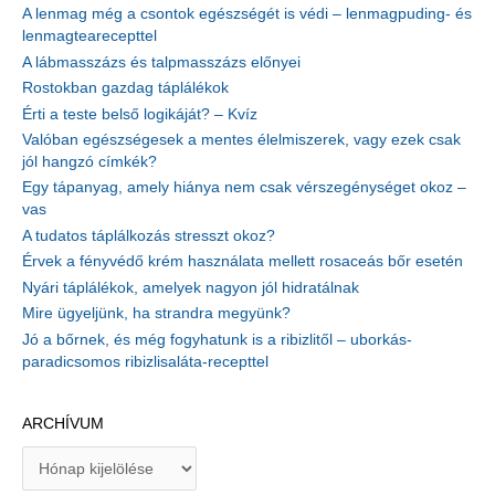
A lenmag még a csontok egészségét is védi – lenmagpuding- és
lenmagtearecepttel
A lábmasszázs és talpmasszázs előnyei
Rostokban gazdag táplálékok
Érti a teste belső logikáját? – Kvíz
Valóban egészségesek a mentes élelmiszerek, vagy ezek csak
jól hangzó címkék?
Egy tápanyag, amely hiánya nem csak vérszegénységet okoz –
vas
A tudatos táplálkozás stresszt okoz?
Érvek a fényvédő krém használata mellett rosaceás bőr esetén
Nyári táplálékok, amelyek nagyon jól hidratálnak
Mire ügyeljünk, ha strandra megyünk?
Jó a bőrnek, és még fogyhatunk is a ribizlitől – uborkás-
paradicsomos ribizlisaláta-recepttel
ARCHÍVUM
A
r