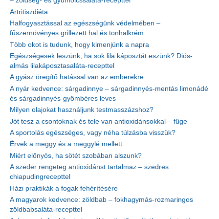
– zöldség- és gyümölcssaláta-recepttel
Artritiszdiéta
Halfogyasztással az egészségünk védelmében –
fűszernövényes grillezett hal és tonhalkrém
Több okot is tudunk, hogy kimenjünk a napra
Egészségesek leszünk, ha sok lila káposztát eszünk? Diós-
almás lilakáposztasaláta-recepttel
A gyász öregítő hatással van az emberekre
A nyár kedvence: sárgadinnye – sárgadinnyés-mentás limonádé
és sárgadinnyés-gyömbéres leves
Milyen olajokat használjunk testmasszázshoz?
Jót tesz a csontoknak és tele van antioxidánsokkal – füge
A sportolás egészséges, vagy néha túlzásba visszük?
Érvek a meggy és a meggylé mellett
Miért előnyös, ha sötét szobában alszunk?
A szeder rengeteg antioxidánst tartalmaz – szedres
chiapudingrecepttel
Házi praktikák a fogak fehérítésére
A magyarok kedvence: zöldbab – fokhagymás-rozmaringos
zöldbabsaláta-recepttel