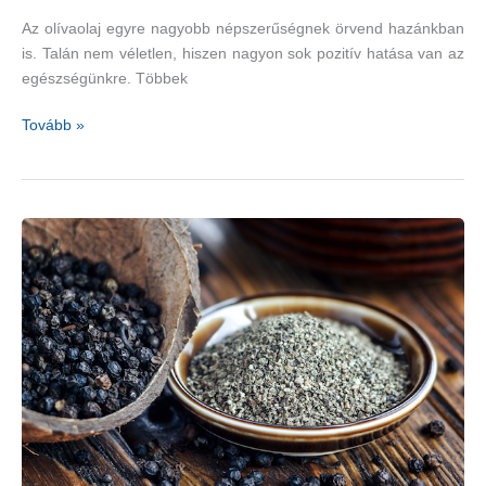
Az olívaolaj egyre nagyobb népszerűségnek örvend hazánkban
is. Talán nem véletlen, hiszen nagyon sok pozitív hatása van az
egészségünkre. Többek
Gyulladást
Tovább »
és
vércukorszintet
csökkent
–
olívaolaj