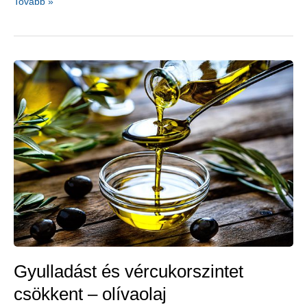
Mire
Tovább »
jó
a
szent
bazsalikom?
Gyulladást és vércukorszintet
csökkent – olívaolaj