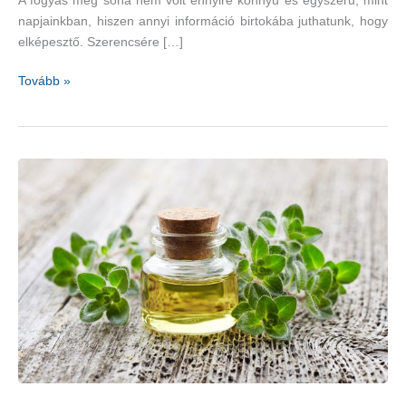
A fogyás még soha nem volt ennyire könnyű és egyszerű, mint
napjainkban, hiszen annyi információ birtokába juthatunk, hogy
elképesztő. Szerencsére […]
Zsírégetés
Tovább »
könnyen,
gyorsan
és
egyszerűen
táplálékokkal
és
gyógynövényekkel
–
1.
rész