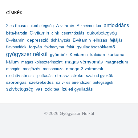
c
h
CÍMKÉK
í
v
antioxidáns
A-vitamin
2-es típusú cukorbetegség
Alzheimer-kór
u
m
C-vitamin
cukorbetegség
béta-karotin
cink
csontritkulás
depresszió
E-vitamin
D-vitamin
dohányzás
elhízás
fejfájás
gyulladáscsökkentő
flavonoidok
fogyás
fokhagyma
folát
gyógyszer nélkül
kalcium
gyömbér
K-vitamin
kurkuma
kálium
magas vérnyomás
magnézium
magas koleszterinszint
mangán
megfázás
menopauza
omega-3 zsírsavak
stressz
stroke
oxidatív stressz
puffadás
szabad gyökök
szorongás
székrekedés
szív- és érrendszeri betegségek
szívbetegség
ízületi gyulladás
vas
zöld tea
© 2026 Gyógyszer Nélkül