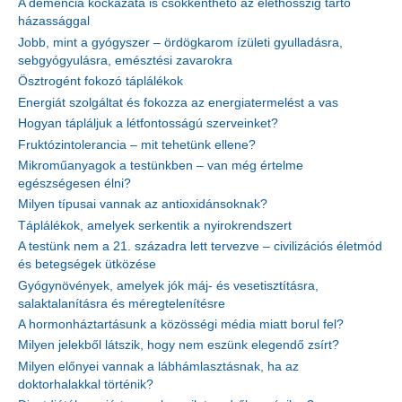
A demencia kockázata is csökkenthető az élethosszig tartó
házassággal
Jobb, mint a gyógyszer – ördögkarom ízületi gyulladásra,
sebgyógyulásra, emésztési zavarokra
Ösztrogént fokozó táplálékok
Energiát szolgáltat és fokozza az energiatermelést a vas
Hogyan tápláljuk a létfontosságú szerveinket?
Fruktózintolerancia – mit tehetünk ellene?
Mikroműanyagok a testünkben – van még értelme
egészségesen élni?
Milyen típusai vannak az antioxidánsoknak?
Táplálékok, amelyek serkentik a nyirokrendszert
A testünk nem a 21. századra lett tervezve – civilizációs életmód
és betegségek ütközése
Gyógynövények, amelyek jók máj- és vesetisztításra,
salaktalanításra és méregtelenítésre
A hormonháztartásunk a közösségi média miatt borul fel?
Milyen jelekből látszik, hogy nem eszünk elegendő zsírt?
Milyen előnyei vannak a lábhámlasztásnak, ha az
doktorhalakkal történik?