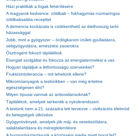
Házi praktikák a fogak fehérítésére
A magyarok kedvence: zöldbab – fokhagymás-rozmaringos
zöldbabsaláta-recepttel
A demencia kockázata is csökkenthető az élethosszig tartó
házassággal
Jobb, mint a gyógyszer – ördögkarom ízületi gyulladásra,
sebgyógyulásra, emésztési zavarokra
Ösztrogént fokozó táplálékok
Energiát szolgáltat és fokozza az energiatermelést a vas
Hogyan tápláljuk a létfontosságú szerveinket?
Fruktózintolerancia – mit tehetünk ellene?
Mikroműanyagok a testünkben – van még értelme
egészségesen élni?
Milyen típusai vannak az antioxidánsoknak?
Táplálékok, amelyek serkentik a nyirokrendszert
A testünk nem a 21. századra lett tervezve – civilizációs életmód
és betegségek ütközése
Gyógynövények, amelyek jók máj- és vesetisztításra,
salaktalanításra és méregtelenítésre
A hormonháztartásunk a közösségi média miatt borul fel?