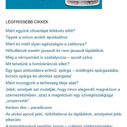
LEGFRISSEBB CIKKEK
Miért együnk olívaolajat lefekvés előtt?
Tippek a zsíros arcbőr ápolásához
Miért és mitől olyan egészséges a zabkorpa?
Hőhullámok esetén javasolt és nem javasolt táplálékok
Még a vérnyomást is szabályozza – aszalt szilva
Mit tehetünk a homlokráncok ellen?
Egy igazi antioxidáns-erőmű: spárga – snidlinges spárgasaláta,
borsós spárga és uborkás spárgaital
Miért mozogjunk a terhesség ideje alatt?
Jelek, amelyek azt mutatják, hogy nincs elegendő magnézium a
szervezetünkben, azaz a magnézium egy szívegészségügyi
„szupersztár”
Kertem éke – paradicsom
Az alvási apnoé jelei, rizikófaktorai és táplálékok, amelyeket jobb
elkerülni
A testsúlykontroll segítője: borsó – cukkinis zöldborsósaláta-