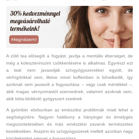
A zöld tea elősegíti a fogyást, javítja a mentális éberséget, de
még a koleszterinszint csökkentésére is alkalmas. Egyrészt ezt
a teát nem javasolják szívgyógyszerekkel együtt, de
vérhígítókkal sem, illetve mivel koffeinben is bővelkedik, így
azoknak sem javasolt a fogyasztása – vagy csak mértékkel –,
akik magas vérnyomástól szenvednek, valamint azoknak sem,
akik béta-blokkoló gyógyszert szednek.
A gyömbér elsősorban az emésztési problémák miatt lehet a
segítségünkre. Nagyon hatékony a hányinger és émelygés
megszüntetésében és más emésztési zavarok természetes
kezelésében. Aszpirin és szívgyógyszerek mellett azonban nagy
körültekintést igényel a fogyasztása.