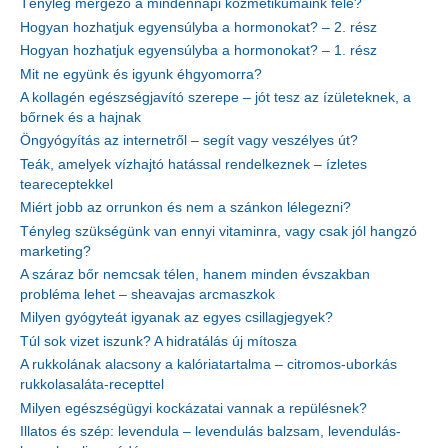
Tényleg mérgező a mindennapi kozmetikumaink fele?
Hogyan hozhatjuk egyensúlyba a hormonokat? – 2. rész
Hogyan hozhatjuk egyensúlyba a hormonokat? – 1. rész
Mit ne együnk és igyunk éhgyomorra?
A kollagén egészségjavító szerepe – jót tesz az ízületeknek, a
bőrnek és a hajnak
Öngyógyítás az internetről – segít vagy veszélyes út?
Teák, amelyek vízhajtó hatással rendelkeznek – ízletes
teareceptekkel
Miért jobb az orrunkon és nem a szánkon lélegezni?
Tényleg szükségünk van ennyi vitaminra, vagy csak jól hangzó
marketing?
A száraz bőr nemcsak télen, hanem minden évszakban
probléma lehet – sheavajas arcmaszkok
Milyen gyógyteát igyanak az egyes csillagjegyek?
Túl sok vizet iszunk? A hidratálás új mítosza
A rukkolának alacsony a kalóriatartalma – citromos-uborkás
rukkolasaláta-recepttel
Milyen egészségügyi kockázatai vannak a repülésnek?
Illatos és szép: levendula – levendulás balzsam, levendulás-