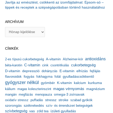
Javítja az emésztést, csökkenti az izomfájdalmat: Epsom-só –
tippek és receptek a szépségápolásban történő használatához
ARCHÍVUM
A
r
c
h
CÍMKÉK
í
v
antioxidáns
A-vitamin
2-es típusú cukorbetegség
Alzheimer-kór
u
m
C-vitamin
cukorbetegség
béta-karotin
cink
csontritkulás
depresszió
E-vitamin
D-vitamin
dohányzás
elhízás
fejfájás
gyulladáscsökkentő
flavonoidok
fogyás
fokhagyma
folát
gyógyszer nélkül
kalcium
gyömbér
K-vitamin
kurkuma
kálium
magas vérnyomás
magnézium
magas koleszterinszint
mangán
megfázás
menopauza
omega-3 zsírsavak
stressz
stroke
oxidatív stressz
puffadás
szabad gyökök
szorongás
székrekedés
szív- és érrendszeri betegségek
szívbetegség
ízületi gyulladás
vas
zöld tea