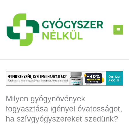
Skip
to
content
Milyen gyógynövények
fogyasztása igényel óvatosságot,
ha szívgyógyszereket szedünk?