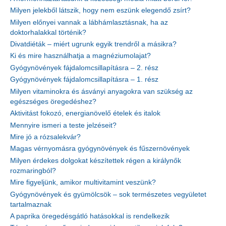
Milyen jelekből látszik, hogy nem eszünk elegendő zsírt?
Milyen előnyei vannak a lábhámlasztásnak, ha az
doktorhalakkal történik?
Divatdiéták – miért ugrunk egyik trendről a másikra?
Ki és mire használhatja a magnéziumolajat?
Gyógynövények fájdalomcsillapításra – 2. rész
Gyógynövények fájdalomcsillapításra – 1. rész
Milyen vitaminokra és ásványi anyagokra van szükség az
egészséges öregedéshez?
Aktivitást fokozó, energianövelő ételek és italok
Mennyire ismeri a teste jelzéseit?
Mire jó a rózsalekvár?
Magas vérnyomásra gyógynövények és fűszernövények
Milyen érdekes dolgokat készítettek régen a királynők
rozmaringból?
Mire figyeljünk, amikor multivitamint veszünk?
Gyógynövények és gyümölcsök – sok természetes vegyületet
tartalmaznak
A paprika öregedésgátló hatásokkal is rendelkezik