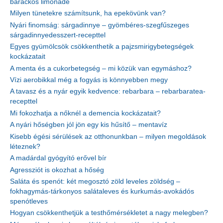
barackos limonádé
Milyen tünetekre számítsunk, ha epekövünk van?
Nyári finomság: sárgadinnye – gyömbéres-szegfűszeges
sárgadinnyedesszert-recepttel
Egyes gyümölcsök csökkenthetik a pajzsmirigybetegségek
kockázatait
A menta és a cukorbetegség – mi közük van egymáshoz?
Vízi aerobikkal még a fogyás is könnyebben megy
A tavasz és a nyár egyik kedvence: rebarbara – rebarbaratea-
recepttel
Mi fokozhatja a nőknél a demencia kockázatait?
A nyári hőségben jól jön egy kis hűsítő – mentavíz
Kisebb égési sérülések az otthonunkban – milyen megoldások
léteznek?
A madárdal gyógyító erővel bír
Agressziót is okozhat a hőség
Saláta és spenót: két megosztó zöld leveles zöldség –
fokhagymás-tárkonyos salátaleves és kurkumás-avokádós
spenótleves
Hogyan csökkenthetjük a testhőmérsékletet a nagy melegben?