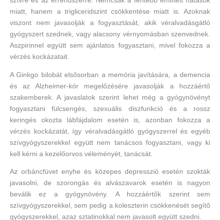
szívre és az érrendszerre. Nemcsak a fentebb említett hatások
miatt, hanem a trigliceridszint csökkentése miatt is. Azoknak
viszont nem javasolják a fogyasztását, akik véralvadásgátló
gyógyszert szednek, vagy alacsony vérnyomásban szenvednek.
Aszpirinnel együtt sem ajánlatos fogyasztani, mivel fokozza a
vérzés kockázatait.
A Ginkgo bilobát elsősorban a memória javítására, a demencia
és az Alzheimer-kór megelőzésére javasolják a hozzáértő
szakemberek. A javaslatok szerint lehet még a gyógynövényt
fogyasztani fülcsengés, szexuális diszfunkció és a rossz
keringés okozta lábfájdalom esetén is, azonban fokozza a
vérzés kockázatát, így véralvadásgátló gyógyszerrel és egyéb
szívgyógyszerekkel együtt nem tanácsos fogyasztani, vagy ki
kell kérni a kezelőorvos véleményét, tanácsát.
Az orbáncfüvet enyhe és közepes depresszió esetén szokták
javasolni, de szorongás és alvászavarok esetén is nagyon
beválik ez a gyógynövény. A hozzáértők szerint sem
szívgyógyszerekkel, sem pedig a koleszterin csökkenését segítő
gyógyszerekkel, azaz sztatinokkal nem javasolt együtt szedni.