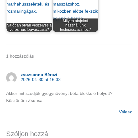
Milyen olajokat
Valóban olyan veszélyes a
használjunk
vörös hús fogyasztása?
testmasszázshoz?
1 hozzászólás
zsuzsanna Bérczi
2026-04-30 at 16:33
Akkor mit szedjük gyógynövényt béta blokkoló helyett?
Köszönöm Zsuusa
Válasz
Szóljon hozzá