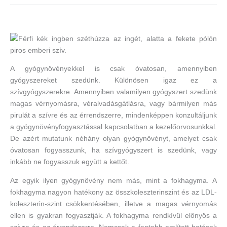
A gyógynövényekkel is csak óvatosan, amennyiben
gyógyszereket szedünk. Különösen igaz ez a
szívgyógyszerekre. Amennyiben valamilyen gyógyszert szedünk
magas vérnyomásra, véralvadásgátlásra, vagy bármilyen más
pirulát a szívre és az érrendszerre, mindenképpen konzultáljunk
a gyógynövényfogyasztással kapcsolatban a kezelőorvosunkkal.
De azért mutatunk néhány olyan gyógynövényt, amelyet csak
óvatosan fogyasszunk, ha szívgyógyszert is szedünk, vagy
inkább ne fogyasszuk együtt a kettőt.
Az egyik ilyen gyógynövény nem más, mint a fokhagyma. A
fokhagyma nagyon hatékony az összkoleszterinszint és az LDL-
koleszterin-szint csökkentésében, illetve a magas vérnyomás
ellen is gyakran fogyasztják. A fokhagyma rendkívül előnyös a