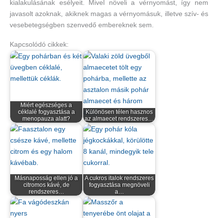
kialakulásának esélyeit. Mivel növeli a vérnyomást, így nem
javasolt azoknak, akiknek magas a vérnyomásuk, illetve szív- és
vesebetegségben szenvedő embereknek sem.
Kapcsolódó cikkek:
Miért egészséges a
céklalé fogyasztása a
Különösen télen hasznos
menopauza alatt?
az almaecet rendszeres…
Másnaposság ellen jó a
A cukros italok rendszeres
citromos kávé, de
fogyasztása megnöveli
rendszeres…
a…