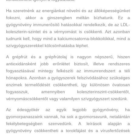
Ha szeretnénk az energiánkat növelni és az állóképességünket
fokozni, akkor a ginszengben méltán bízhatunk. Ez a
gyógynövény immunerősítő hatásokkal rendelkezik, de az LDL-
koleszterin-szintet és a vérnyomást is csökkenti. Azt azonban
tudnunk kell, hogy mind a kalciumcsatorna-blokkolókkal, mind a
szívgyógyszerekkel kölcsönhatásba léphet.
A grépfrút és a grépfrútolaj is nagyon népszerű, hiszen
antioxidánsként jobb erőnlétet biztosít, illetve rendszeres
fogyasztásával mintegy felkészíti az immunrendszert a téli
hónapokra. Azonban a gyógyszerek felszívódásához szükséges
enzimek termelődését csökkentheti, így különösen óvatosan
fogyasszuk, amennyiben koleszterinszint-csökkentőt,
vérnyomáscsökkentőt vagy valamilyen szívgyógyszert szedünk.
Az édesgyökér az egyik legjobb gyógynövény, ha
gyomorpanaszaink vannak, ha sok a gyomorsavunk, netalántán
fekélybetegségben szenvedünk. A leírások alapján a
gyógynövény csökkentheti a torokfájást és a vírusfertőzések