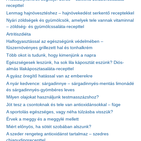
recepttel
Lenmag hajnövesztéshez – hajnövekedést serkentő receptekkel
Nyári zöldségek és gyümölcsök, amelyek tele vannak vitaminnal
– zöldség- és gyümölcssaláta-recepttel
Artritiszdiéta
Halfogyasztással az egészségünk védelmében –
fűszernövényes grillezett hal és tonhalkrém
Több okot is tudunk, hogy kimenjünk a napra
Egészségesek leszünk, ha sok lila káposztát eszünk? Diós-
almás lilakáposztasaláta-recepttel
A gyász öregítő hatással van az emberekre
A nyár kedvence: sárgadinnye – sárgadinnyés-mentás limonádé
és sárgadinnyés-gyömbéres leves
Milyen olajokat használjunk testmasszázshoz?
Jót tesz a csontoknak és tele van antioxidánsokkal – füge
A sportolás egészséges, vagy néha túlzásba visszük?
Érvek a meggy és a meggylé mellett
Miért előnyös, ha sötét szobában alszunk?
A szeder rengeteg antioxidánst tartalmaz – szedres
chiapudingrecepttel