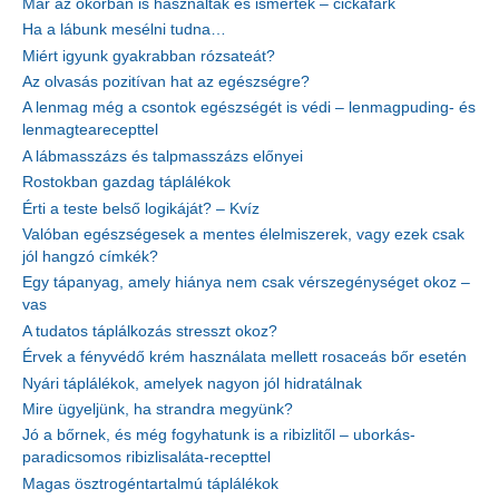
Már az ókorban is használták és ismerték – cickafark
Ha a lábunk mesélni tudna…
Miért igyunk gyakrabban rózsateát?
Az olvasás pozitívan hat az egészségre?
A lenmag még a csontok egészségét is védi – lenmagpuding- és
lenmagtearecepttel
A lábmasszázs és talpmasszázs előnyei
Rostokban gazdag táplálékok
Érti a teste belső logikáját? – Kvíz
Valóban egészségesek a mentes élelmiszerek, vagy ezek csak
jól hangzó címkék?
Egy tápanyag, amely hiánya nem csak vérszegénységet okoz –
vas
A tudatos táplálkozás stresszt okoz?
Érvek a fényvédő krém használata mellett rosaceás bőr esetén
Nyári táplálékok, amelyek nagyon jól hidratálnak
Mire ügyeljünk, ha strandra megyünk?
Jó a bőrnek, és még fogyhatunk is a ribizlitől – uborkás-
paradicsomos ribizlisaláta-recepttel
Magas ösztrogéntartalmú táplálékok