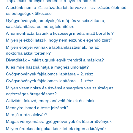
Táplálékok, amelyek serkentik a nyirokrendszert
A testünk nem a 21. századra lett tervezve – civilizációs életmód
és betegségek ütközése
Gyógynövények, amelyek jók máj- és vesetisztításra,
salaktalanításra és méregtelenítésre
A hormonháztartásunk a közösségi média miatt borul fel?
Milyen jelekből látszik, hogy nem eszünk elegendő zsírt?
Milyen előnyei vannak a lábhámlasztásnak, ha az
doktorhalakkal történik?
Divatdiéták – miért ugrunk egyik trendről a másikra?
Ki és mire használhatja a magnéziumolajat?
Gyógynövények fájdalomcsillapításra – 2. rész
Gyógynövények fájdalomcsillapításra – 1. rész
Milyen vitaminokra és ásványi anyagokra van szükség az
egészséges öregedéshez?
Aktivitást fokozó, energianövelő ételek és italok
Mennyire ismeri a teste jelzéseit?
Mire jó a rózsalekvár?
Magas vérnyomásra gyógynövények és fűszernövények
Milyen érdekes dolgokat készítettek régen a királynők