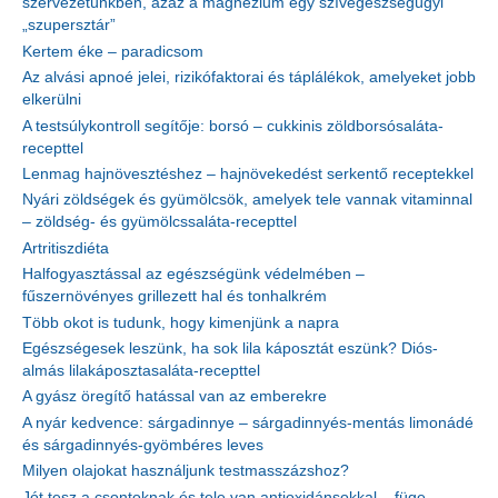
szervezetünkben, azaz a magnézium egy szívegészségügyi
„szupersztár”
Kertem éke – paradicsom
Az alvási apnoé jelei, rizikófaktorai és táplálékok, amelyeket jobb
elkerülni
A testsúlykontroll segítője: borsó – cukkinis zöldborsósaláta-
recepttel
Lenmag hajnövesztéshez – hajnövekedést serkentő receptekkel
Nyári zöldségek és gyümölcsök, amelyek tele vannak vitaminnal
– zöldség- és gyümölcssaláta-recepttel
Artritiszdiéta
Halfogyasztással az egészségünk védelmében –
fűszernövényes grillezett hal és tonhalkrém
Több okot is tudunk, hogy kimenjünk a napra
Egészségesek leszünk, ha sok lila káposztát eszünk? Diós-
almás lilakáposztasaláta-recepttel
A gyász öregítő hatással van az emberekre
A nyár kedvence: sárgadinnye – sárgadinnyés-mentás limonádé
és sárgadinnyés-gyömbéres leves
Milyen olajokat használjunk testmasszázshoz?
Jót tesz a csontoknak és tele van antioxidánsokkal – füge