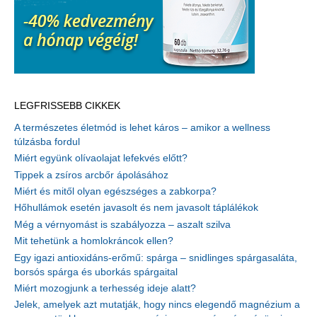
LEGFRISSEBB CIKKEK
A természetes életmód is lehet káros – amikor a wellness
túlzásba fordul
Miért együnk olívaolajat lefekvés előtt?
Tippek a zsíros arcbőr ápolásához
Miért és mitől olyan egészséges a zabkorpa?
Hőhullámok esetén javasolt és nem javasolt táplálékok
Még a vérnyomást is szabályozza – aszalt szilva
Mit tehetünk a homlokráncok ellen?
Egy igazi antioxidáns-erőmű: spárga – snidlinges spárgasaláta,
borsós spárga és uborkás spárgaital
Miért mozogjunk a terhesség ideje alatt?
Jelek, amelyek azt mutatják, hogy nincs elegendő magnézium a