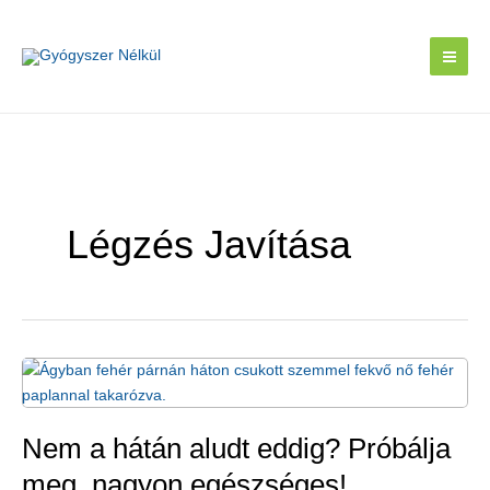
Skip
to
content
Légzés Javítása
Nem a hátán aludt eddig? Próbálja
meg, nagyon egészséges!