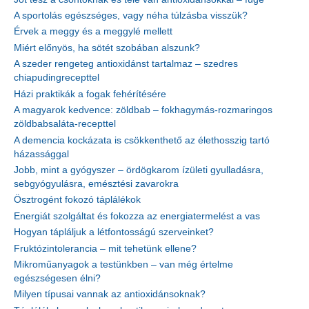
A sportolás egészséges, vagy néha túlzásba visszük?
Érvek a meggy és a meggylé mellett
Miért előnyös, ha sötét szobában alszunk?
A szeder rengeteg antioxidánst tartalmaz – szedres
chiapudingrecepttel
Házi praktikák a fogak fehérítésére
A magyarok kedvence: zöldbab – fokhagymás-rozmaringos
zöldbabsaláta-recepttel
A demencia kockázata is csökkenthető az élethosszig tartó
házassággal
Jobb, mint a gyógyszer – ördögkarom ízületi gyulladásra,
sebgyógyulásra, emésztési zavarokra
Ösztrogént fokozó táplálékok
Energiát szolgáltat és fokozza az energiatermelést a vas
Hogyan tápláljuk a létfontosságú szerveinket?
Fruktózintolerancia – mit tehetünk ellene?
Mikroműanyagok a testünkben – van még értelme
egészségesen élni?
Milyen típusai vannak az antioxidánsoknak?