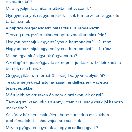
rozmaringból?
Mire figyeljünk, amikor multivitamint veszünk?
Gyógynövények és gyümölcsök – sok természetes vegyületet
tartalmaznak
A paprika öregedésgátló hatásokkal is rendelkezik
Tényleg mérgező a mindennapi kozmetikumaink fele?
Hogyan hozhatjuk egyensúlyba a hormonokat? – 2. rész
Hogyan hozhatjuk egyensúlyba a hormonokat? – 1. rész
Mit ne együnk és igyunk éhgyomorra?
A kollagén egészségjavító szerepe – jót tesz az ízületeknek, a
bőrnek és a hajnak
Öngyógyítás az internetről – segít vagy veszélyes út?
Teák, amelyek vízhajtó hatással rendelkeznek – ízletes
teareceptekkel
Miért jobb az orrunkon és nem a szánkon lélegezni?
Tényleg szükségünk van ennyi vitaminra, vagy csak jól hangzó
marketing?
A száraz bőr nemcsak télen, hanem minden évszakban
probléma lehet – sheavajas arcmaszkok
Milyen gyógyteát igyanak az egyes csillagjegyek?