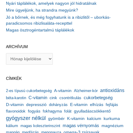
Nyári táplálékok, amelyek nagyon jól hidratálnak
Mire ügyeljünk, ha strandra megyünk?
Jó a bőrnek, és még fogyhatunk is a ribizlitől – uborkás-
paradicsomos ribizlisaláta-recepttel
Magas ösztrogéntartalmú táplálékok
ARCHÍVUM
A
r
c
h
CÍMKÉK
í
v
antioxidáns
A-vitamin
2-es típusú cukorbetegség
Alzheimer-kór
u
m
C-vitamin
cukorbetegség
béta-karotin
cink
csontritkulás
depresszió
E-vitamin
D-vitamin
dohányzás
elhízás
fejfájás
gyulladáscsökkentő
flavonoidok
fogyás
fokhagyma
folát
gyógyszer nélkül
kalcium
gyömbér
K-vitamin
kurkuma
kálium
magas vérnyomás
magnézium
magas koleszterinszint
mangán
megfázás
menopauza
omega-3 zsírsavak