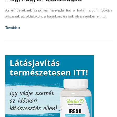
Az embereknek csak kis hányada tud a hátán aludni. Sokan
alszanak az oldalukon, a hasukon, és sok olyan ember él […]
Nem
Tovább »
a
hátán
aludt
eddig?
Próbálja
meg,
nagyon
egészséges!