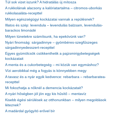
Túl sok vizet iszunk? A hidratálás új mítosza
A rukkolának alacsony a kalóriatartalma – citromos-uborkás
rukkolasaláta-recepttel
Milyen egészségügyi kockázatai vannak a repülésnek?
Illatos és szép: levendula – levendulás balzsam, levendulás-
barackos limonádé
Milyen tünetekre számítsunk, ha epekövünk van?
Nyári finomság: sárgadinnye – gyömbéres-szegfűszeges
sárgadinnyedesszert-recepttel
Egyes gyümölcsök csökkenthetik a pajzsmirigybetegségek
kockázatait
A menta és a cukorbetegség – mi közük van egymáshoz?
Vízi aerobikkal még a fogyás is könnyebben megy
A tavasz és a nyár egyik kedvence: rebarbara – rebarbaratea-
recepttel
Mi fokozhatja a nőknél a demencia kockázatait?
A nyári hőségben jól jön egy kis hűsítő – mentavíz
Kisebb égési sérülések az otthonunkban – milyen megoldások
léteznek?
A madárdal gyógyító erővel bír