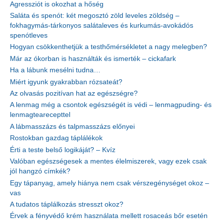
Agressziót is okozhat a hőség
Saláta és spenót: két megosztó zöld leveles zöldség –
fokhagymás-tárkonyos salátaleves és kurkumás-avokádós
spenótleves
Hogyan csökkenthetjük a testhőmérsékletet a nagy melegben?
Már az ókorban is használták és ismerték – cickafark
Ha a lábunk mesélni tudna…
Miért igyunk gyakrabban rózsateát?
Az olvasás pozitívan hat az egészségre?
A lenmag még a csontok egészségét is védi – lenmagpuding- és
lenmagtearecepttel
A lábmasszázs és talpmasszázs előnyei
Rostokban gazdag táplálékok
Érti a teste belső logikáját? – Kvíz
Valóban egészségesek a mentes élelmiszerek, vagy ezek csak
jól hangzó címkék?
Egy tápanyag, amely hiánya nem csak vérszegénységet okoz –
vas
A tudatos táplálkozás stresszt okoz?
Érvek a fényvédő krém használata mellett rosaceás bőr esetén