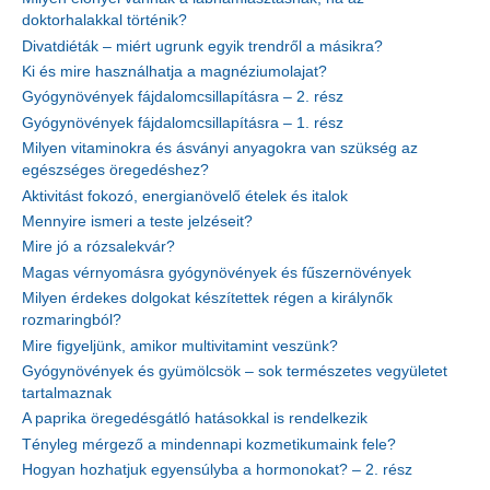
doktorhalakkal történik?
Divatdiéták – miért ugrunk egyik trendről a másikra?
Ki és mire használhatja a magnéziumolajat?
Gyógynövények fájdalomcsillapításra – 2. rész
Gyógynövények fájdalomcsillapításra – 1. rész
Milyen vitaminokra és ásványi anyagokra van szükség az
egészséges öregedéshez?
Aktivitást fokozó, energianövelő ételek és italok
Mennyire ismeri a teste jelzéseit?
Mire jó a rózsalekvár?
Magas vérnyomásra gyógynövények és fűszernövények
Milyen érdekes dolgokat készítettek régen a királynők
rozmaringból?
Mire figyeljünk, amikor multivitamint veszünk?
Gyógynövények és gyümölcsök – sok természetes vegyületet
tartalmaznak
A paprika öregedésgátló hatásokkal is rendelkezik
Tényleg mérgező a mindennapi kozmetikumaink fele?
Hogyan hozhatjuk egyensúlyba a hormonokat? – 2. rész