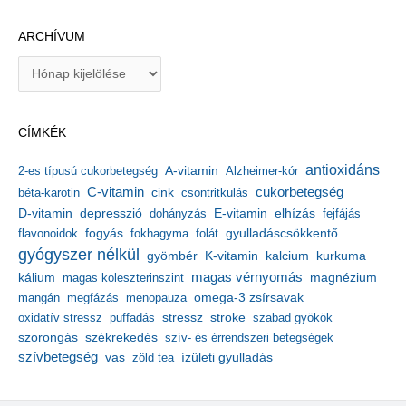
ARCHÍVUM
A
r
c
h
CÍMKÉK
í
v
antioxidáns
A-vitamin
2-es típusú cukorbetegség
Alzheimer-kór
u
m
C-vitamin
cukorbetegség
béta-karotin
cink
csontritkulás
depresszió
E-vitamin
D-vitamin
dohányzás
elhízás
fejfájás
gyulladáscsökkentő
flavonoidok
fogyás
fokhagyma
folát
gyógyszer nélkül
kalcium
gyömbér
K-vitamin
kurkuma
kálium
magas vérnyomás
magnézium
magas koleszterinszint
mangán
megfázás
menopauza
omega-3 zsírsavak
stressz
stroke
oxidatív stressz
puffadás
szabad gyökök
szorongás
székrekedés
szív- és érrendszeri betegségek
szívbetegség
ízületi gyulladás
vas
zöld tea