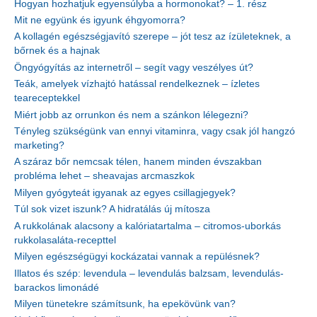
Hogyan hozhatjuk egyensúlyba a hormonokat? – 1. rész
Mit ne együnk és igyunk éhgyomorra?
A kollagén egészségjavító szerepe – jót tesz az ízületeknek, a
bőrnek és a hajnak
Öngyógyítás az internetről – segít vagy veszélyes út?
Teák, amelyek vízhajtó hatással rendelkeznek – ízletes
teareceptekkel
Miért jobb az orrunkon és nem a szánkon lélegezni?
Tényleg szükségünk van ennyi vitaminra, vagy csak jól hangzó
marketing?
A száraz bőr nemcsak télen, hanem minden évszakban
probléma lehet – sheavajas arcmaszkok
Milyen gyógyteát igyanak az egyes csillagjegyek?
Túl sok vizet iszunk? A hidratálás új mítosza
A rukkolának alacsony a kalóriatartalma – citromos-uborkás
rukkolasaláta-recepttel
Milyen egészségügyi kockázatai vannak a repülésnek?
Illatos és szép: levendula – levendulás balzsam, levendulás-
barackos limonádé
Milyen tünetekre számítsunk, ha epekövünk van?