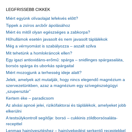
LEGFRISSEBB CIKKEK
Miért együnk olívaolajat lefekvés előtt?
Tippek a zsíros arcbőr ápolásához
Miért és mitől olyan egészséges a zabkorpa?
Hőhullámok esetén javasolt és nem javasolt táplálékok
Még a vérnyomást is szabályozza – aszalt szilva
Mit tehetünk a homlokráncok ellen?
Egy igazi antioxidáns-erőmű: spárga – snidlinges spárgasaláta,
borsós spárga és uborkás spárgaital
Miért mozogjunk a terhesség ideje alatt?
Jelek, amelyek azt mutatják, hogy nincs elegendő magnézium a
szervezetünkben, azaz a magnézium egy szívegészségügyi
„szupersztár”
Kertem éke – paradicsom
Az alvási apnoé jelei, rizikófaktorai és táplálékok, amelyeket jobb
elkerülni
A testsúlykontroll segítője: borsó – cukkinis zöldborsósaláta-
recepttel
Lenmag hajnövesztéshez – hajnövekedést serkentő receptekkel