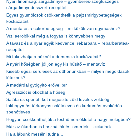
Nyári finomság: sárgadinnye – gyömbéres-szegfűszeges
sárgadinnyedesszert-recepttel
Egyes gyümölcsök csökkenthetik a pajzsmirigybetegségek
kockázatait
A menta és a cukorbetegség – mi közük van egymáshoz?
Vízi aerobikkal még a fogyás is könnyebben megy
A tavasz és a nyár egyik kedvence: rebarbara – rebarbaratea-
recepttel
Mi fokozhatja a nőknél a demencia kockázatait?
A nyári hőségben jól jön egy kis hűsítő – mentavíz
Kisebb égési sérülések az otthonunkban – milyen megoldások
léteznek?
A madárdal gyógyító erővel bír
Agressziót is okozhat a hőség
Saláta és spenót: két megosztó zöld leveles zöldség –
fokhagymás-tárkonyos salátaleves és kurkumás-avokádós
spenótleves
Hogyan csökkenthetjük a testhőmérsékletet a nagy melegben?
Már az ókorban is használták és ismerték – cickafark
Ha a lábunk mesélni tudna…