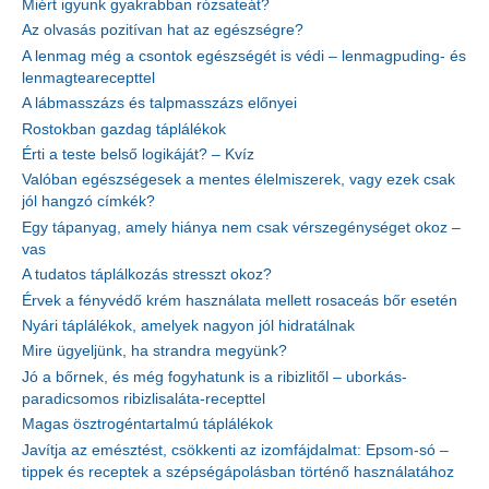
Miért igyunk gyakrabban rózsateát?
Az olvasás pozitívan hat az egészségre?
A lenmag még a csontok egészségét is védi – lenmagpuding- és
lenmagtearecepttel
A lábmasszázs és talpmasszázs előnyei
Rostokban gazdag táplálékok
Érti a teste belső logikáját? – Kvíz
Valóban egészségesek a mentes élelmiszerek, vagy ezek csak
jól hangzó címkék?
Egy tápanyag, amely hiánya nem csak vérszegénységet okoz –
vas
A tudatos táplálkozás stresszt okoz?
Érvek a fényvédő krém használata mellett rosaceás bőr esetén
Nyári táplálékok, amelyek nagyon jól hidratálnak
Mire ügyeljünk, ha strandra megyünk?
Jó a bőrnek, és még fogyhatunk is a ribizlitől – uborkás-
paradicsomos ribizlisaláta-recepttel
Magas ösztrogéntartalmú táplálékok
Javítja az emésztést, csökkenti az izomfájdalmat: Epsom-só –
tippek és receptek a szépségápolásban történő használatához