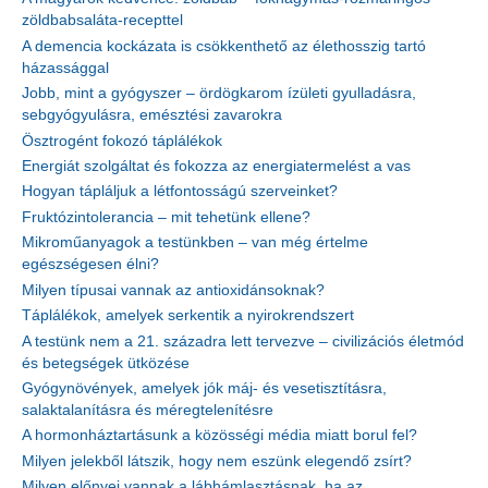
zöldbabsaláta-recepttel
A demencia kockázata is csökkenthető az élethosszig tartó
házassággal
Jobb, mint a gyógyszer – ördögkarom ízületi gyulladásra,
sebgyógyulásra, emésztési zavarokra
Ösztrogént fokozó táplálékok
Energiát szolgáltat és fokozza az energiatermelést a vas
Hogyan tápláljuk a létfontosságú szerveinket?
Fruktózintolerancia – mit tehetünk ellene?
Mikroműanyagok a testünkben – van még értelme
egészségesen élni?
Milyen típusai vannak az antioxidánsoknak?
Táplálékok, amelyek serkentik a nyirokrendszert
A testünk nem a 21. századra lett tervezve – civilizációs életmód
és betegségek ütközése
Gyógynövények, amelyek jók máj- és vesetisztításra,
salaktalanításra és méregtelenítésre
A hormonháztartásunk a közösségi média miatt borul fel?
Milyen jelekből látszik, hogy nem eszünk elegendő zsírt?
Milyen előnyei vannak a lábhámlasztásnak, ha az