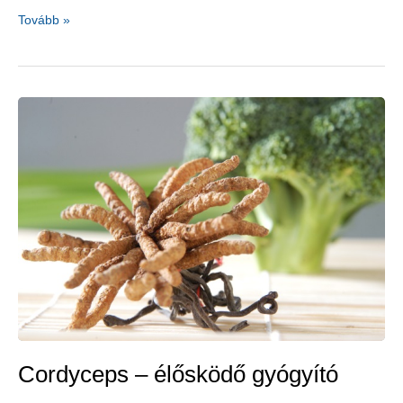
Bazsalikom
Tovább »
mint
a
szerelem
szimbóluma
Cordyceps – élősködő gyógyító