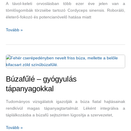
A távol-keleti orvoslásban több ezer éve jelen van a
tömlősgombák törzsébe tartozó Cordyceps sinensis. Roboráló,
életerő-fokozó és potencianövelő hatása miatt
Cordyceps
Tovább »
–
élősködő
gyógyító
Búzafűlé – gyógyulás
tápanyagokkal
Tudományos vizsgálatok igazolják a búza fiatal hajtásainak
rendkívül magas tápanyagtartalmát. Léként integrálva a
táplálkozásba a búzafű sejtszinten lúgosítja a szervezetet,
Búzafűlé
Tovább »