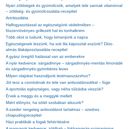
Nyári zöldségek és gyümölcsök, amelyek tele vannak vitaminnal
– zöldség- és gyümölcssaláta-recepttel
Artritiszdiéta
Halfogyasztással az egészségünk védelmében –
fűszernövényes grillezett hal és tonhalkrém
Több okot is tudunk, hogy kimenjünk a napra
Egészségesek leszünk, ha sok lila káposztát eszünk? Diós-
almás lilakáposztasaláta-recepttel
A gyász öregítő hatással van az emberekre
A nyár kedvence: sárgadinnye – sárgadinnyés-mentás limonádé
és sárgadinnyés-gyömbéres leves
Milyen olajokat használjunk testmasszázshoz?
Jót tesz a csontoknak és tele van antioxidánsokkal – füge
A sportolás egészséges, vagy néha túlzásba visszük?
Érvek a meggy és a meggylé mellett
Miért előnyös, ha sötét szobában alszunk?
A szeder rengeteg antioxidánst tartalmaz – szedres
chiapudingrecepttel
Házi praktikák a fogak fehérítésére
A magyarok kedvence: zöldbab – fokhagymás-rozmaringos