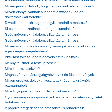
A hormonháztartásunk a közösségi média miatt borul fel?
Milyen jelekből látszik, hogy nem eszünk elegendő zsírt?
Milyen előnyei vannak a lábhámlasztásnak, ha az
doktorhalakkal történik?
Divatdiéták – miért ugrunk egyik trendről a másikra?
Ki és mire használhatja a magnéziumolajat?
Gyógynövények fájdalomcsillapításra – 2. rész
Gyógynövények fájdalomcsillapításra – 1. rész
Milyen vitaminokra és ásványi anyagokra van szükség az
egészséges öregedéshez?
Aktivitást fokozó, energianövelő ételek és italok
Mennyire ismeri a teste jelzéseit?
Mire jó a rózsalekvár?
Magas vérnyomásra gyógynövények és fűszernövények
Milyen érdekes dolgokat készítettek régen a királynők
rozmaringból?
Mire figyeljünk, amikor multivitamint veszünk?
Gyógynövények és gyümölcsök – sok természetes vegyületet
tartalmaznak
A paprika öregedésgátló hatásokkal is rendelkezik