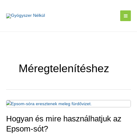
Skip
to
content
Méregtelenítéshez
Hogyan és mire használhatjuk az
Epsom-sót?