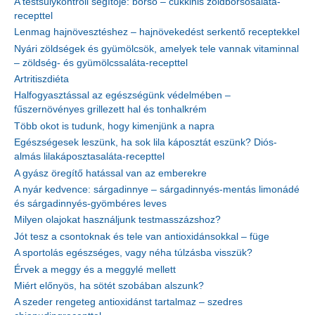
A testsúlykontroll segítője: borsó – cukkinis zöldborsósaláta-
recepttel
Lenmag hajnövesztéshez – hajnövekedést serkentő receptekkel
Nyári zöldségek és gyümölcsök, amelyek tele vannak vitaminnal
– zöldség- és gyümölcssaláta-recepttel
Artritiszdiéta
Halfogyasztással az egészségünk védelmében –
fűszernövényes grillezett hal és tonhalkrém
Több okot is tudunk, hogy kimenjünk a napra
Egészségesek leszünk, ha sok lila káposztát eszünk? Diós-
almás lilakáposztasaláta-recepttel
A gyász öregítő hatással van az emberekre
A nyár kedvence: sárgadinnye – sárgadinnyés-mentás limonádé
és sárgadinnyés-gyömbéres leves
Milyen olajokat használjunk testmasszázshoz?
Jót tesz a csontoknak és tele van antioxidánsokkal – füge
A sportolás egészséges, vagy néha túlzásba visszük?
Érvek a meggy és a meggylé mellett
Miért előnyös, ha sötét szobában alszunk?
A szeder rengeteg antioxidánst tartalmaz – szedres