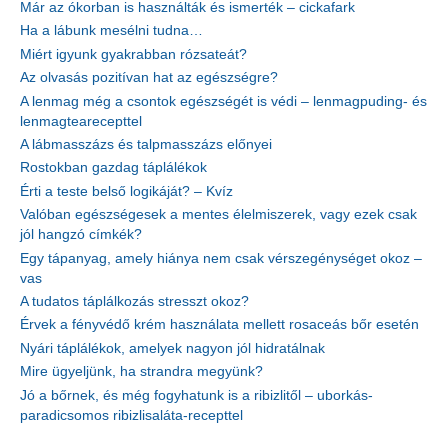
Már az ókorban is használták és ismerték – cickafark
Ha a lábunk mesélni tudna…
Miért igyunk gyakrabban rózsateát?
Az olvasás pozitívan hat az egészségre?
A lenmag még a csontok egészségét is védi – lenmagpuding- és
lenmagtearecepttel
A lábmasszázs és talpmasszázs előnyei
Rostokban gazdag táplálékok
Érti a teste belső logikáját? – Kvíz
Valóban egészségesek a mentes élelmiszerek, vagy ezek csak
jól hangzó címkék?
Egy tápanyag, amely hiánya nem csak vérszegénységet okoz –
vas
A tudatos táplálkozás stresszt okoz?
Érvek a fényvédő krém használata mellett rosaceás bőr esetén
Nyári táplálékok, amelyek nagyon jól hidratálnak
Mire ügyeljünk, ha strandra megyünk?
Jó a bőrnek, és még fogyhatunk is a ribizlitől – uborkás-
paradicsomos ribizlisaláta-recepttel