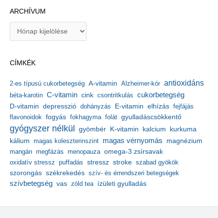
ARCHÍVUM
A
r
c
h
CÍMKÉK
í
v
antioxidáns
A-vitamin
2-es típusú cukorbetegség
Alzheimer-kór
u
m
C-vitamin
cukorbetegség
béta-karotin
cink
csontritkulás
depresszió
E-vitamin
D-vitamin
dohányzás
elhízás
fejfájás
gyulladáscsökkentő
flavonoidok
fogyás
fokhagyma
folát
gyógyszer nélkül
kalcium
gyömbér
K-vitamin
kurkuma
kálium
magas vérnyomás
magnézium
magas koleszterinszint
mangán
megfázás
menopauza
omega-3 zsírsavak
stressz
stroke
oxidatív stressz
puffadás
szabad gyökök
szorongás
székrekedés
szív- és érrendszeri betegségek
szívbetegség
ízületi gyulladás
vas
zöld tea