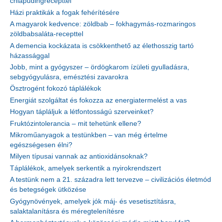
chiapudingrecepttel
Házi praktikák a fogak fehérítésére
A magyarok kedvence: zöldbab – fokhagymás-rozmaringos
zöldbabsaláta-recepttel
A demencia kockázata is csökkenthető az élethosszig tartó
házassággal
Jobb, mint a gyógyszer – ördögkarom ízületi gyulladásra,
sebgyógyulásra, emésztési zavarokra
Ösztrogént fokozó táplálékok
Energiát szolgáltat és fokozza az energiatermelést a vas
Hogyan tápláljuk a létfontosságú szerveinket?
Fruktózintolerancia – mit tehetünk ellene?
Mikroműanyagok a testünkben – van még értelme
egészségesen élni?
Milyen típusai vannak az antioxidánsoknak?
Táplálékok, amelyek serkentik a nyirokrendszert
A testünk nem a 21. századra lett tervezve – civilizációs életmód
és betegségek ütközése
Gyógynövények, amelyek jók máj- és vesetisztításra,
salaktalanításra és méregtelenítésre