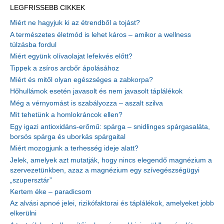
LEGFRISSEBB CIKKEK
Miért ne hagyjuk ki az étrendből a tojást?
A természetes életmód is lehet káros – amikor a wellness
túlzásba fordul
Miért együnk olívaolajat lefekvés előtt?
Tippek a zsíros arcbőr ápolásához
Miért és mitől olyan egészséges a zabkorpa?
Hőhullámok esetén javasolt és nem javasolt táplálékok
Még a vérnyomást is szabályozza – aszalt szilva
Mit tehetünk a homlokráncok ellen?
Egy igazi antioxidáns-erőmű: spárga – snidlinges spárgasaláta,
borsós spárga és uborkás spárgaital
Miért mozogjunk a terhesség ideje alatt?
Jelek, amelyek azt mutatják, hogy nincs elegendő magnézium a
szervezetünkben, azaz a magnézium egy szívegészségügyi
„szupersztár”
Kertem éke – paradicsom
Az alvási apnoé jelei, rizikófaktorai és táplálékok, amelyeket jobb
elkerülni