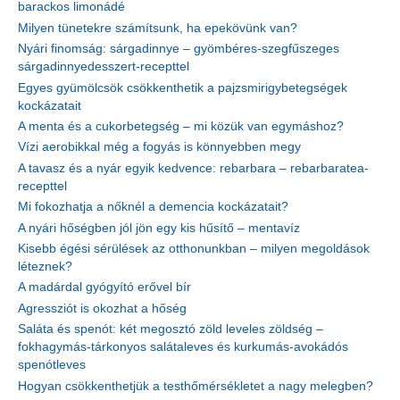
barackos limonádé
Milyen tünetekre számítsunk, ha epekövünk van?
Nyári finomság: sárgadinnye – gyömbéres-szegfűszeges
sárgadinnyedesszert-recepttel
Egyes gyümölcsök csökkenthetik a pajzsmirigybetegségek
kockázatait
A menta és a cukorbetegség – mi közük van egymáshoz?
Vízi aerobikkal még a fogyás is könnyebben megy
A tavasz és a nyár egyik kedvence: rebarbara – rebarbaratea-
recepttel
Mi fokozhatja a nőknél a demencia kockázatait?
A nyári hőségben jól jön egy kis hűsítő – mentavíz
Kisebb égési sérülések az otthonunkban – milyen megoldások
léteznek?
A madárdal gyógyító erővel bír
Agressziót is okozhat a hőség
Saláta és spenót: két megosztó zöld leveles zöldség –
fokhagymás-tárkonyos salátaleves és kurkumás-avokádós
spenótleves
Hogyan csökkenthetjük a testhőmérsékletet a nagy melegben?