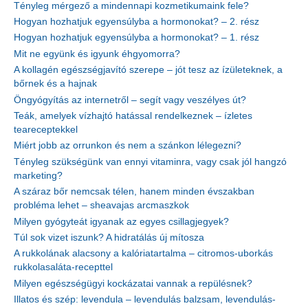
Tényleg mérgező a mindennapi kozmetikumaink fele?
Hogyan hozhatjuk egyensúlyba a hormonokat? – 2. rész
Hogyan hozhatjuk egyensúlyba a hormonokat? – 1. rész
Mit ne együnk és igyunk éhgyomorra?
A kollagén egészségjavító szerepe – jót tesz az ízületeknek, a
bőrnek és a hajnak
Öngyógyítás az internetről – segít vagy veszélyes út?
Teák, amelyek vízhajtó hatással rendelkeznek – ízletes
teareceptekkel
Miért jobb az orrunkon és nem a szánkon lélegezni?
Tényleg szükségünk van ennyi vitaminra, vagy csak jól hangzó
marketing?
A száraz bőr nemcsak télen, hanem minden évszakban
probléma lehet – sheavajas arcmaszkok
Milyen gyógyteát igyanak az egyes csillagjegyek?
Túl sok vizet iszunk? A hidratálás új mítosza
A rukkolának alacsony a kalóriatartalma – citromos-uborkás
rukkolasaláta-recepttel
Milyen egészségügyi kockázatai vannak a repülésnek?
Illatos és szép: levendula – levendulás balzsam, levendulás-