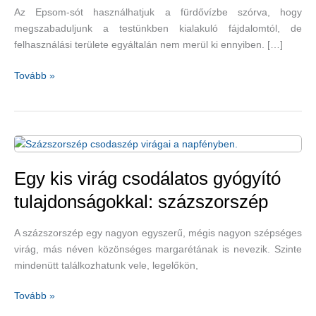
Az Epsom-sót használhatjuk a fürdővízbe szórva, hogy
megszabaduljunk a testünkben kialakuló fájdalomtól, de
felhasználási területe egyáltalán nem merül ki ennyiben. […]
Hogyan
Tovább »
és
mire
használhatjuk
az
Epsom-
sót?
Egy kis virág csodálatos gyógyító
tulajdonságokkal: százszorszép
A százszorszép egy nagyon egyszerű, mégis nagyon szépséges
virág, más néven közönséges margarétának is nevezik. Szinte
mindenütt találkozhatunk vele, legelőkön,
Egy
Tovább »
kis