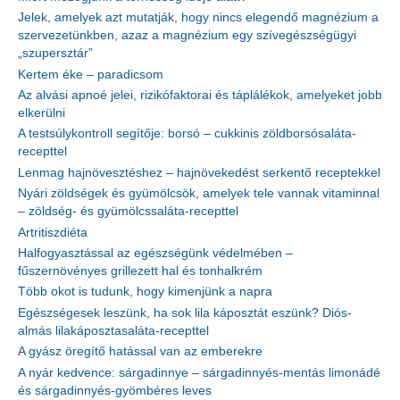
Jelek, amelyek azt mutatják, hogy nincs elegendő magnézium a
szervezetünkben, azaz a magnézium egy szívegészségügyi
„szupersztár”
Kertem éke – paradicsom
Az alvási apnoé jelei, rizikófaktorai és táplálékok, amelyeket jobb
elkerülni
A testsúlykontroll segítője: borsó – cukkinis zöldborsósaláta-
recepttel
Lenmag hajnövesztéshez – hajnövekedést serkentő receptekkel
Nyári zöldségek és gyümölcsök, amelyek tele vannak vitaminnal
– zöldség- és gyümölcssaláta-recepttel
Artritiszdiéta
Halfogyasztással az egészségünk védelmében –
fűszernövényes grillezett hal és tonhalkrém
Több okot is tudunk, hogy kimenjünk a napra
Egészségesek leszünk, ha sok lila káposztát eszünk? Diós-
almás lilakáposztasaláta-recepttel
A gyász öregítő hatással van az emberekre
A nyár kedvence: sárgadinnye – sárgadinnyés-mentás limonádé
és sárgadinnyés-gyömbéres leves