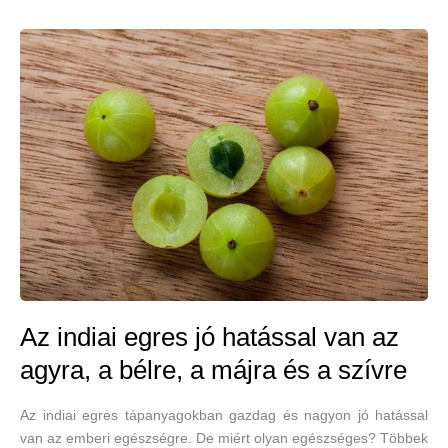
Az indiai egres jó hatással van az
agyra, a bélre, a májra és a szívre
Az indiai egres tápanyagokban gazdag és nagyon jó hatással
van az emberi egészségre. De miért olyan egészséges? Többek