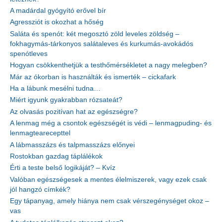
A madárdal gyógyító erővel bír
Agressziót is okozhat a hőség
Saláta és spenót: két megosztó zöld leveles zöldség –
fokhagymás-tárkonyos salátaleves és kurkumás-avokádós
spenótleves
Hogyan csökkenthetjük a testhőmérsékletet a nagy melegben?
Már az ókorban is használták és ismerték – cickafark
Ha a lábunk mesélni tudna…
Miért igyunk gyakrabban rózsateát?
Az olvasás pozitívan hat az egészségre?
A lenmag még a csontok egészségét is védi – lenmagpuding- és
lenmagtearecepttel
A lábmasszázs és talpmasszázs előnyei
Rostokban gazdag táplálékok
Érti a teste belső logikáját? – Kvíz
Valóban egészségesek a mentes élelmiszerek, vagy ezek csak
jól hangzó címkék?
Egy tápanyag, amely hiánya nem csak vérszegénységet okoz –
vas