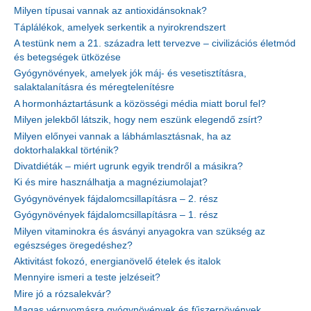
Milyen típusai vannak az antioxidánsoknak?
Táplálékok, amelyek serkentik a nyirokrendszert
A testünk nem a 21. századra lett tervezve – civilizációs életmód
és betegségek ütközése
Gyógynövények, amelyek jók máj- és vesetisztításra,
salaktalanításra és méregtelenítésre
A hormonháztartásunk a közösségi média miatt borul fel?
Milyen jelekből látszik, hogy nem eszünk elegendő zsírt?
Milyen előnyei vannak a lábhámlasztásnak, ha az
doktorhalakkal történik?
Divatdiéták – miért ugrunk egyik trendről a másikra?
Ki és mire használhatja a magnéziumolajat?
Gyógynövények fájdalomcsillapításra – 2. rész
Gyógynövények fájdalomcsillapításra – 1. rész
Milyen vitaminokra és ásványi anyagokra van szükség az
egészséges öregedéshez?
Aktivitást fokozó, energianövelő ételek és italok
Mennyire ismeri a teste jelzéseit?
Mire jó a rózsalekvár?
Magas vérnyomásra gyógynövények és fűszernövények