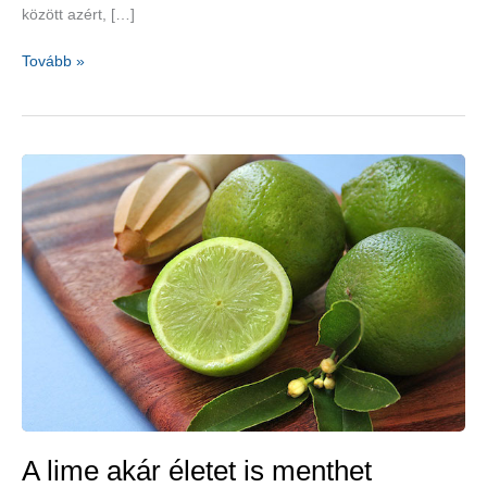
között azért, […]
Az
Tovább »
indiai
egres
jó
hatással
van
az
agyra,
a
bélre,
a
májra
és
a
szívre
A lime akár életet is menthet