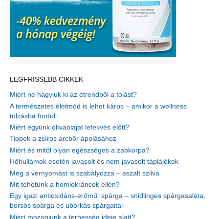
LEGFRISSEBB CIKKEK
Miért ne hagyjuk ki az étrendből a tojást?
A természetes életmód is lehet káros – amikor a wellness
túlzásba fordul
Miért együnk olívaolajat lefekvés előtt?
Tippek a zsíros arcbőr ápolásához
Miért és mitől olyan egészséges a zabkorpa?
Hőhullámok esetén javasolt és nem javasolt táplálékok
Még a vérnyomást is szabályozza – aszalt szilva
Mit tehetünk a homlokráncok ellen?
Egy igazi antioxidáns-erőmű: spárga – snidlinges spárgasaláta,
borsós spárga és uborkás spárgaital
Miért mozogjunk a terhesség ideje alatt?