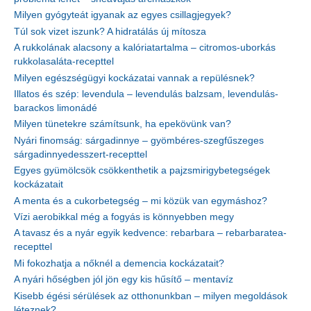
Milyen gyógyteát igyanak az egyes csillagjegyek?
Túl sok vizet iszunk? A hidratálás új mítosza
A rukkolának alacsony a kalóriatartalma – citromos-uborkás
rukkolasaláta-recepttel
Milyen egészségügyi kockázatai vannak a repülésnek?
Illatos és szép: levendula – levendulás balzsam, levendulás-
barackos limonádé
Milyen tünetekre számítsunk, ha epekövünk van?
Nyári finomság: sárgadinnye – gyömbéres-szegfűszeges
sárgadinnyedesszert-recepttel
Egyes gyümölcsök csökkenthetik a pajzsmirigybetegségek
kockázatait
A menta és a cukorbetegség – mi közük van egymáshoz?
Vízi aerobikkal még a fogyás is könnyebben megy
A tavasz és a nyár egyik kedvence: rebarbara – rebarbaratea-
recepttel
Mi fokozhatja a nőknél a demencia kockázatait?
A nyári hőségben jól jön egy kis hűsítő – mentavíz
Kisebb égési sérülések az otthonunkban – milyen megoldások
léteznek?