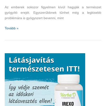
Az emberek sokszor figyelmen kívül hagyják a természet
gyógyító erejét. Egyszerűbbnek tűnhet még a legkisebb
problémára is gyógyszert bevenni, mint
A
Tovább »
lime
akár
életet
is
menthet