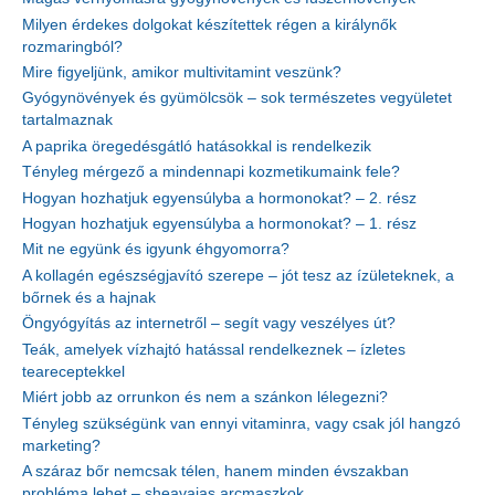
Milyen érdekes dolgokat készítettek régen a királynők
rozmaringból?
Mire figyeljünk, amikor multivitamint veszünk?
Gyógynövények és gyümölcsök – sok természetes vegyületet
tartalmaznak
A paprika öregedésgátló hatásokkal is rendelkezik
Tényleg mérgező a mindennapi kozmetikumaink fele?
Hogyan hozhatjuk egyensúlyba a hormonokat? – 2. rész
Hogyan hozhatjuk egyensúlyba a hormonokat? – 1. rész
Mit ne együnk és igyunk éhgyomorra?
A kollagén egészségjavító szerepe – jót tesz az ízületeknek, a
bőrnek és a hajnak
Öngyógyítás az internetről – segít vagy veszélyes út?
Teák, amelyek vízhajtó hatással rendelkeznek – ízletes
teareceptekkel
Miért jobb az orrunkon és nem a szánkon lélegezni?
Tényleg szükségünk van ennyi vitaminra, vagy csak jól hangzó
marketing?
A száraz bőr nemcsak télen, hanem minden évszakban
probléma lehet – sheavajas arcmaszkok