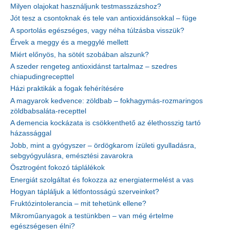
Milyen olajokat használjunk testmasszázshoz?
Jót tesz a csontoknak és tele van antioxidánsokkal – füge
A sportolás egészséges, vagy néha túlzásba visszük?
Érvek a meggy és a meggylé mellett
Miért előnyös, ha sötét szobában alszunk?
A szeder rengeteg antioxidánst tartalmaz – szedres
chiapudingrecepttel
Házi praktikák a fogak fehérítésére
A magyarok kedvence: zöldbab – fokhagymás-rozmaringos
zöldbabsaláta-recepttel
A demencia kockázata is csökkenthető az élethosszig tartó
házassággal
Jobb, mint a gyógyszer – ördögkarom ízületi gyulladásra,
sebgyógyulásra, emésztési zavarokra
Ösztrogént fokozó táplálékok
Energiát szolgáltat és fokozza az energiatermelést a vas
Hogyan tápláljuk a létfontosságú szerveinket?
Fruktózintolerancia – mit tehetünk ellene?
Mikroműanyagok a testünkben – van még értelme
egészségesen élni?