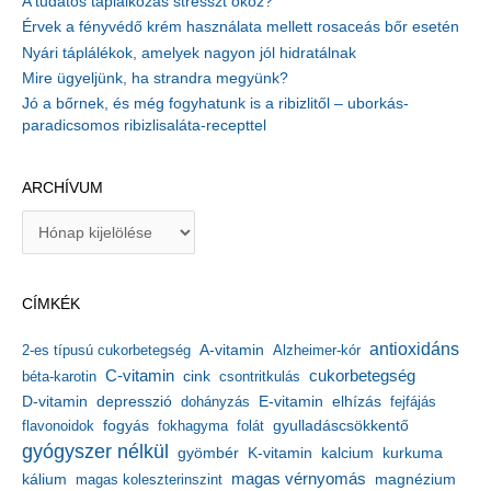
A tudatos táplálkozás stresszt okoz?
Érvek a fényvédő krém használata mellett rosaceás bőr esetén
Nyári táplálékok, amelyek nagyon jól hidratálnak
Mire ügyeljünk, ha strandra megyünk?
Jó a bőrnek, és még fogyhatunk is a ribizlitől – uborkás-
paradicsomos ribizlisaláta-recepttel
ARCHÍVUM
A
r
c
h
CÍMKÉK
í
v
antioxidáns
A-vitamin
2-es típusú cukorbetegség
Alzheimer-kór
u
m
C-vitamin
cukorbetegség
béta-karotin
cink
csontritkulás
depresszió
E-vitamin
D-vitamin
dohányzás
elhízás
fejfájás
gyulladáscsökkentő
flavonoidok
fogyás
fokhagyma
folát
gyógyszer nélkül
kalcium
gyömbér
K-vitamin
kurkuma
kálium
magas vérnyomás
magnézium
magas koleszterinszint