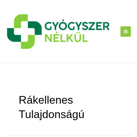
Skip
to
content
Rákellenes
Tulajdonságú