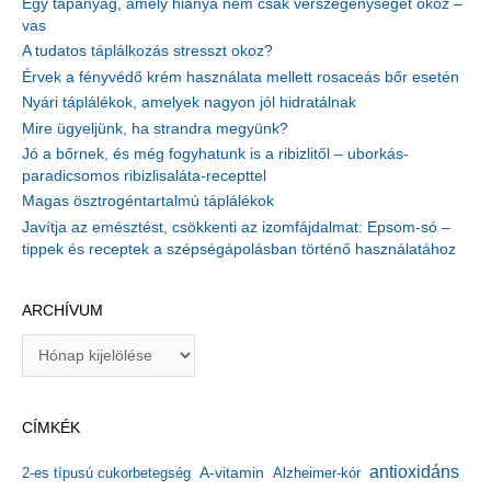
Egy tápanyag, amely hiánya nem csak vérszegénységet okoz –
vas
A tudatos táplálkozás stresszt okoz?
Érvek a fényvédő krém használata mellett rosaceás bőr esetén
Nyári táplálékok, amelyek nagyon jól hidratálnak
Mire ügyeljünk, ha strandra megyünk?
Jó a bőrnek, és még fogyhatunk is a ribizlitől – uborkás-
paradicsomos ribizlisaláta-recepttel
Magas ösztrogéntartalmú táplálékok
Javítja az emésztést, csökkenti az izomfájdalmat: Epsom-só –
tippek és receptek a szépségápolásban történő használatához
ARCHÍVUM
A
r
c
h
CÍMKÉK
í
v
antioxidáns
A-vitamin
2-es típusú cukorbetegség
Alzheimer-kór
u