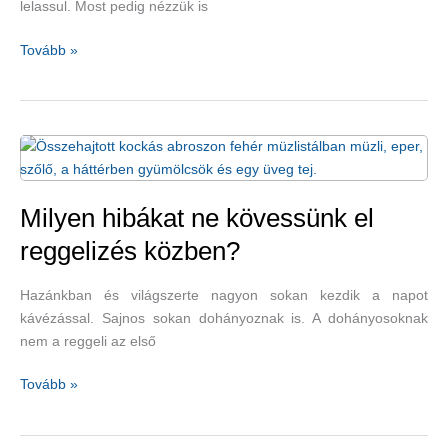
lelassul. Most pedig nézzük is
Mitől
Tovább »
és
miért
lassul
le
az
anyagcsere?
Milyen hibákat ne kövessünk el
reggelizés közben?
Hazánkban és világszerte nagyon sokan kezdik a napot
kávézással. Sajnos sokan dohányoznak is. A dohányosoknak
nem a reggeli az első
Milyen
Tovább »
hibákat
ne