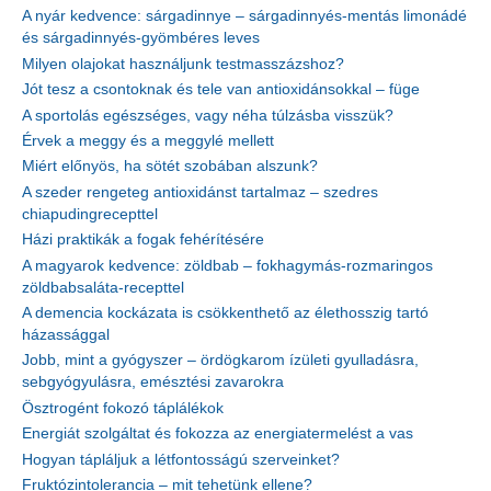
A nyár kedvence: sárgadinnye – sárgadinnyés-mentás limonádé
és sárgadinnyés-gyömbéres leves
Milyen olajokat használjunk testmasszázshoz?
Jót tesz a csontoknak és tele van antioxidánsokkal – füge
A sportolás egészséges, vagy néha túlzásba visszük?
Érvek a meggy és a meggylé mellett
Miért előnyös, ha sötét szobában alszunk?
A szeder rengeteg antioxidánst tartalmaz – szedres
chiapudingrecepttel
Házi praktikák a fogak fehérítésére
A magyarok kedvence: zöldbab – fokhagymás-rozmaringos
zöldbabsaláta-recepttel
A demencia kockázata is csökkenthető az élethosszig tartó
házassággal
Jobb, mint a gyógyszer – ördögkarom ízületi gyulladásra,
sebgyógyulásra, emésztési zavarokra
Ösztrogént fokozó táplálékok
Energiát szolgáltat és fokozza az energiatermelést a vas
Hogyan tápláljuk a létfontosságú szerveinket?
Fruktózintolerancia – mit tehetünk ellene?