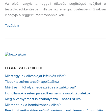
Az első, vagyis a reggeli étkezés segítséget nyújthat a
testsúlycsökkentésben, illetve az energianövelésben. Gyakran
kihagyja a reggelit, mert rohannia kell
Súlyvesztés
Tovább »
és
energianövelés
–
5
ok,
hogy
ne
LEGFRISSEBB CIKKEK
hagyja
Miért együnk olívaolajat lefekvés előtt?
ki
Tippek a zsíros arcbőr ápolásához
a
Miért és mitől olyan egészséges a zabkorpa?
reggelit
Hőhullámok esetén javasolt és nem javasolt táplálékok
Még a vérnyomást is szabályozza – aszalt szilva
Mit tehetünk a homlokráncok ellen?
Egy igazi antioxidáns-erőmű: spárga – snidlinges spárgasaláta,