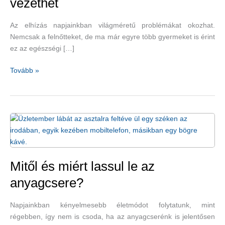
vezethet
Az elhízás napjainkban világméretű problémákat okozhat.
Nemcsak a felnőtteket, de ma már egyre több gyermeket is érint
ez az egészségi […]
Az
Tovább »
elhízás
már
a
gyerekeknél
is
mozgásszervi
problémákhoz
vezethet
Mitől és miért lassul le az
anyagcsere?
Napjainkban kényelmesebb életmódot folytatunk, mint
régebben, így nem is csoda, ha az anyagcserénk is jelentősen