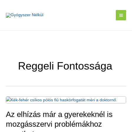
Skip
to
content
Reggeli Fontossága
Az elhízás már a gyerekeknél is
mozgásszervi problémákhoz