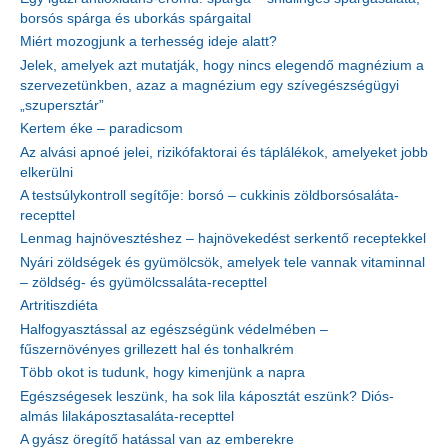
borsós spárga és uborkás spárgaital
Miért mozogjunk a terhesség ideje alatt?
Jelek, amelyek azt mutatják, hogy nincs elegendő magnézium a
szervezetünkben, azaz a magnézium egy szívegészségügyi
„szupersztár”
Kertem éke – paradicsom
Az alvási apnoé jelei, rizikófaktorai és táplálékok, amelyeket jobb
elkerülni
A testsúlykontroll segítője: borsó – cukkinis zöldborsósaláta-
recepttel
Lenmag hajnövesztéshez – hajnövekedést serkentő receptekkel
Nyári zöldségek és gyümölcsök, amelyek tele vannak vitaminnal
– zöldség- és gyümölcssaláta-recepttel
Artritiszdiéta
Halfogyasztással az egészségünk védelmében –
fűszernövényes grillezett hal és tonhalkrém
Több okot is tudunk, hogy kimenjünk a napra
Egészségesek leszünk, ha sok lila káposztát eszünk? Diós-
almás lilakáposztasaláta-recepttel
A gyász öregítő hatással van az emberekre