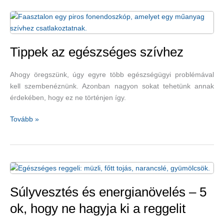
kövessünk
el
reggelizés
közben?
Tippek az egészséges szívhez
Ahogy öregszünk, úgy egyre több egészségügyi problémával
kell szembenéznünk. Azonban nagyon sokat tehetünk annak
érdekében, hogy ez ne történjen így.
Tippek
Tovább »
az
egészséges
szívhez
Súlyvesztés és energianövelés – 5
ok, hogy ne hagyja ki a reggelit