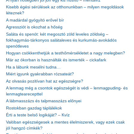
A nyári hőségben jól jön egy kis hűsítő – mentavíz
Kisebb égési sérülések az otthonunkban – milyen megoldások
léteznek?
A madárdal gyógyító erővel bír
Agressziót is okozhat a hőség
Saláta és spenót: két megosztó zöld leveles zöldség –
fokhagymás-tárkonyos salátaleves és kurkumás-avokádós
spenótleves
Hogyan csökkenthetjük a testhőmérsékletet a nagy melegben?
Már az ókorban is használták és ismerték – cickafark
Ha a lábunk mesélni tudna…
Miért igyunk gyakrabban rózsateát?
Az olvasás pozitívan hat az egészségre?
A lenmag még a csontok egészségét is védi – lenmagpuding- és
lenmagtearecepttel
A lábmasszázs és talpmasszázs előnyei
Rostokban gazdag táplálékok
Érti a teste belső logikáját? – Kvíz
Valóban egészségesek a mentes élelmiszerek, vagy ezek csak
jól hangzó címkék?