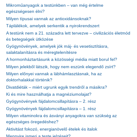
Mikroműanyagok a testünkben – van még értelme
egészségesen élni?
Milyen típusai vannak az antioxidánsoknak?
Táplálékok, amelyek serkentik a nyirokrendszert
A testünk nem a 21. századra lett tervezve – civilizációs életmód
és betegségek ütközése
Gyógynövények, amelyek jók máj- és vesetisztításra,
salaktalanításra és méregtelenítésre
A hormonháztartásunk a közösségi média miatt borul fel?
Milyen jelekből látszik, hogy nem eszünk elegendő zsírt?
Milyen előnyei vannak a lábhámlasztásnak, ha az
doktorhalakkal történik?
Divatdiéták – miért ugrunk egyik trendről a másikra?
Ki és mire használhatja a magnéziumolajat?
Gyógynövények fájdalomcsillapításra – 2. rész
Gyógynövények fájdalomcsillapításra – 1. rész
Milyen vitaminokra és ásványi anyagokra van szükség az
egészséges öregedéshez?
Aktivitást fokozó, energianövelő ételek és italok
Mennyire ismeri a teste jelzéseit?