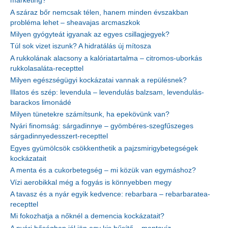
marketing?
A száraz bőr nemcsak télen, hanem minden évszakban
probléma lehet – sheavajas arcmaszkok
Milyen gyógyteát igyanak az egyes csillagjegyek?
Túl sok vizet iszunk? A hidratálás új mítosza
A rukkolának alacsony a kalóriatartalma – citromos-uborkás
rukkolasaláta-recepttel
Milyen egészségügyi kockázatai vannak a repülésnek?
Illatos és szép: levendula – levendulás balzsam, levendulás-
barackos limonádé
Milyen tünetekre számítsunk, ha epekövünk van?
Nyári finomság: sárgadinnye – gyömbéres-szegfűszeges
sárgadinnyedesszert-recepttel
Egyes gyümölcsök csökkenthetik a pajzsmirigybetegségek
kockázatait
A menta és a cukorbetegség – mi közük van egymáshoz?
Vízi aerobikkal még a fogyás is könnyebben megy
A tavasz és a nyár egyik kedvence: rebarbara – rebarbaratea-
recepttel
Mi fokozhatja a nőknél a demencia kockázatait?