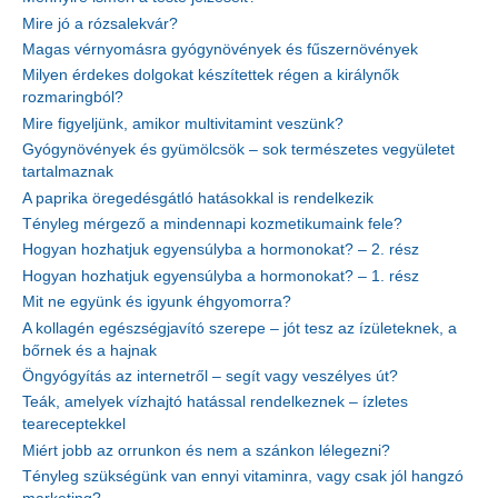
Mire jó a rózsalekvár?
Magas vérnyomásra gyógynövények és fűszernövények
Milyen érdekes dolgokat készítettek régen a királynők
rozmaringból?
Mire figyeljünk, amikor multivitamint veszünk?
Gyógynövények és gyümölcsök – sok természetes vegyületet
tartalmaznak
A paprika öregedésgátló hatásokkal is rendelkezik
Tényleg mérgező a mindennapi kozmetikumaink fele?
Hogyan hozhatjuk egyensúlyba a hormonokat? – 2. rész
Hogyan hozhatjuk egyensúlyba a hormonokat? – 1. rész
Mit ne együnk és igyunk éhgyomorra?
A kollagén egészségjavító szerepe – jót tesz az ízületeknek, a
bőrnek és a hajnak
Öngyógyítás az internetről – segít vagy veszélyes út?
Teák, amelyek vízhajtó hatással rendelkeznek – ízletes
teareceptekkel
Miért jobb az orrunkon és nem a szánkon lélegezni?
Tényleg szükségünk van ennyi vitaminra, vagy csak jól hangzó