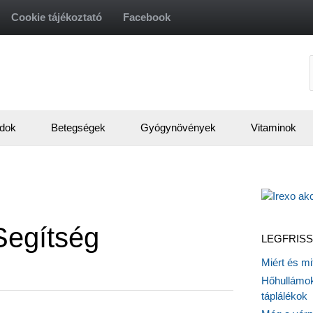
Cookie tájékoztató
Facebook
f
dok
Betegségek
Gyógynövények
Vitaminok
Segítség
LEGFRISS
Miért és m
Hőhullámok
táplálékok