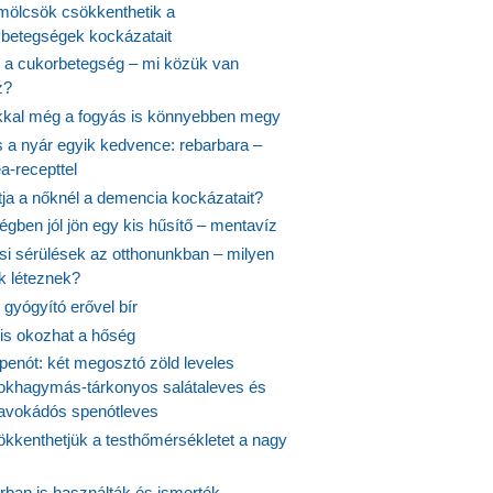
ölcsök csökkenthetik a
ybetegségek kockázatait
 a cukorbetegség – mi közük van
z?
ikkal még a fogyás is könnyebben megy
s a nyár egyik kedvence: rebarbara –
a-recepttel
tja a nőknél a demencia kockázatait?
égben jól jön egy kis hűsítő – mentavíz
si sérülések az otthonunkban – milyen
 léteznek?
gyógyító erővel bír
 is okozhat a hőség
penót: két megosztó zöld leveles
fokhagymás-tárkonyos salátaleves és
avokádós spenótleves
kkenthetjük a testhőmérsékletet a nagy
rban is használták és ismerték –