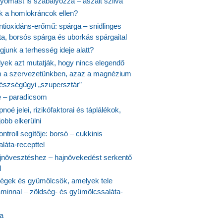
yomást is szabályozza – aszalt szilva
nk a homlokráncok ellen?
ntioxidáns-erőmű: spárga – snidlinges
ta, borsós spárga és uborkás spárgaital
junk a terhesség ideje alatt?
lyek azt mutatják, hogy nincs elegendő
 a szervezetünkben, azaz a magnézium
észségügyi „szupersztár”
 – paradicsom
noé jelei, rizikófaktorai és táplálékok,
obb elkerülni
ontroll segítője: borsó – cukkinis
láta-recepttel
növesztéshez – hajnövekedést serkentő
l
ségek és gyümölcsök, amelyek tele
aminnal – zöldség- és gyümölcssaláta-
ta