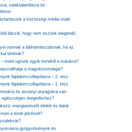
ásra, salaktalanításra és
ítésre
ztartásunk a közösségi média miatt
ekből látszik, hogy nem eszünk elegendő
nyei vannak a lábhámlasztásnak, ha az
kal történik?
 – miért ugrunk egyik trendről a másikra?
 használhatja a magnéziumolajat?
yek fájdalomcsillapításra – 2. rész
yek fájdalomcsillapításra – 1. rész
aminokra és ásványi anyagokra van
z egészséges öregedéshez?
fokozó, energianövelő ételek és italok
meri a teste jelzéseit?
ózsalekvár?
nyomásra gyógynövények és