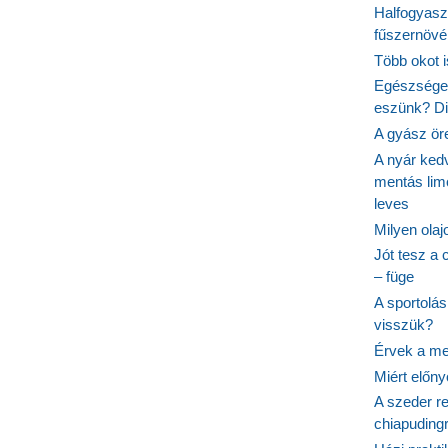
Halfogyasz
fűszernövén
Több okot 
Egészséges
eszünk? Dió
A gyász ör
A nyár ked
mentás lim
leves
Milyen ola
Jót tesz a 
– füge
A sportolá
visszük?
Érvek a me
Miért előn
A szeder re
chiapudingr