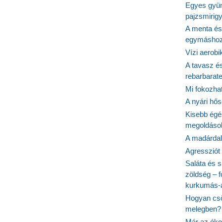
Egyes gyüm
pajzsmirig
A menta és
egymásho
Vízi aerob
A tavasz é
rebarbarate
Mi fokozha
A nyári hős
Kisebb égé
megoldások
A madárdal 
Agressziót
Saláta és s
zöldség – 
kurkumás-
Hogyan csö
melegben?
Már az óko