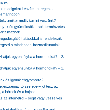
ények
kes dolgokat készítettek régen a
rozmaringból?
jünk, amikor multivitamint veszünk?
nyek és gyümölcsök – sok természetes
 tartalmaznak
regedésgátló hatásokkal is rendelkezik
rgező a mindennapi kozmetikumaink
hatjuk egyensúlyba a hormonokat? – 2.
hatjuk egyensúlyba a hormonokat? – 1.
ünk és igyunk éhgyomorra?
egészségjavító szerepe – jót tesz az
, a bőrnek és a hajnak
 az internetről – segít vagy veszélyes
yek vízhajtó hatással rendelkeznek –