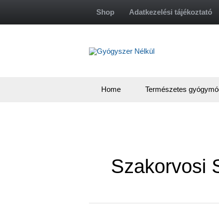
Skip
Shop
Adatkezelési tájékoztató
to
content
Home
Természetes gyógymó
Szakorvosi 