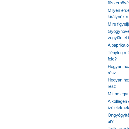
fűszernöv
Milyen érde
királynők 
Mire figyel
Gyógynövé
vegyületet
A paprika ö
Tényleg mé
fele?
Hogyan hoz
rész
Hogyan hoz
rész
Mit ne egy
A kollagén 
ízületeknek
Öngyógyítás
út?
Teák, amel