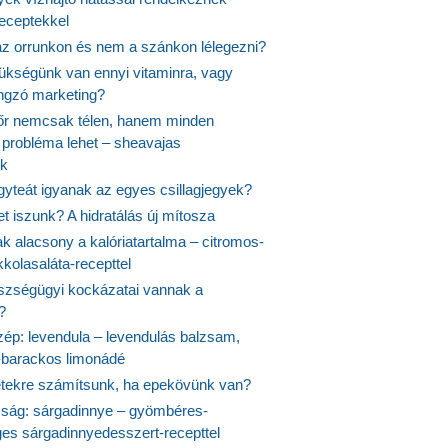
receptekkel
 az orrunkon és nem a szánkon lélegezni?
ükségünk van ennyi vitaminra, vagy
angzó marketing?
őr nemcsak télen, hanem minden
probléma lehet – sheavajas
k
gyteát igyanak az egyes csillagjegyek?
et iszunk? A hidratálás új mítosza
k alacsony a kalóriatartalma – citromos-
kolasaláta-recepttel
szségügyi kockázatai vannak a
?
szép: levendula – levendulás balzsam,
-barackos limonádé
etekre számítsunk, ha epekövünk van?
mság: sárgadinnye – gyömbéres-
es sárgadinnyedesszert-recepttel