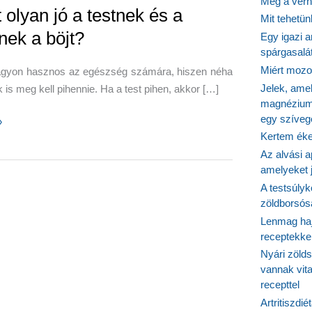
Még a vérn
 olyan jó a testnek és a
Mit tehetü
nek a böjt?
Egy igazi a
spárgasalá
Miért mozog
nagyon hasznos az egészség számára, hiszen néha
Jelek, ame
k is meg kell pihennie. Ha a test pihen, akkor […]
magnézium
egy szíveg
»
Kertem éke
Az alvási ap
amelyeket j
A testsúlyk
zöldborsósa
Lenmag haj
receptekke
Nyári zöld
vannak vit
recepttel
Artritiszdié