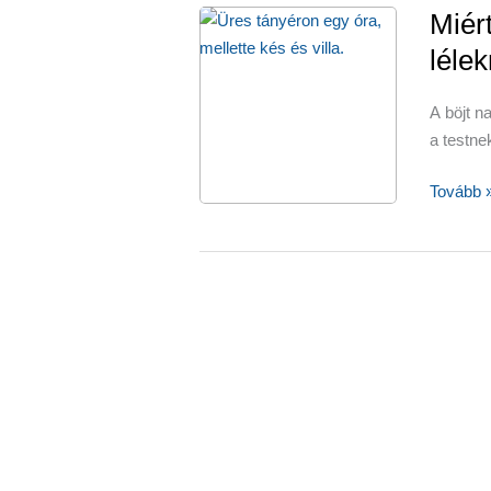
Miért
lélek
A böjt 
a testne
Miért
Tovább 
olyan
jó
a
testnek
és
a
léleknek
a
böjt?