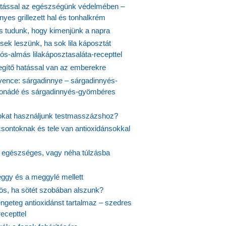
tással az egészségünk védelmében –
yes grillezett hal és tonhalkrém
is tudunk, hogy kimenjünk a napra
ek leszünk, ha sok lila káposztát
s-almás lilakáposztasaláta-recepttel
egítő hatással van az emberekre
vence: sárgadinnye – sárgadinnyés-
onádé és sárgadinnyés-gyömbéres
jokat használjunk testmasszázshoz?
csontoknak és tele van antioxidánsokkal
s egészséges, vagy néha túlzásba
ggy és a meggylé mellett
yös, ha sötét szobában alszunk?
ngeteg antioxidánst tartalmaz – szedres
ecepttel