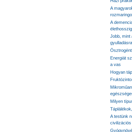
Házi prakti
A magyarok
rozmaringo
A demencia
élethosszig
Jobb, mint
gyulladásr
Ösztrogént
Energiát sz
a vas
Hogyan tápl
Fruktózinto
Mikroműany
egészséges
Milyen típ
Táplálékok
A testünk n
civilizáci
Gyógynövén