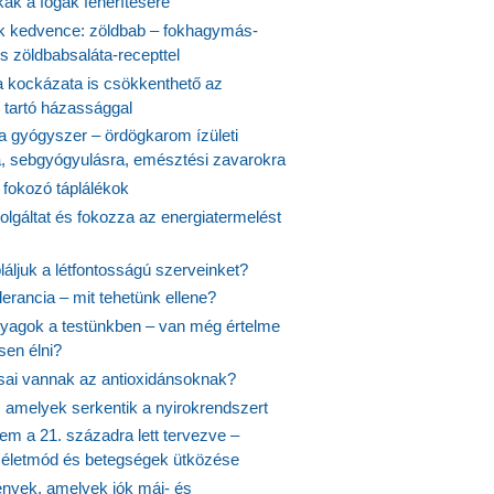
kák a fogak fehérítésére
 kedvence: zöldbab – fokhagymás-
s zöldbabsaláta-recepttel
 kockázata is csökkenthető az
 tartó házassággal
 a gyógyszer – ördögkarom ízületi
a, sebgyógyulásra, emésztési zavarokra
 fokozó táplálékok
olgáltat és fokozza az energiatermelést
áljuk a létfontosságú szerveinket?
lerancia – mit tehetünk ellene?
agok a testünkben – van még értelme
en élni?
usai vannak az antioxidánsoknak?
, amelyek serkentik a nyirokrendszert
em a 21. századra lett tervezve –
ós életmód és betegségek ütközése
yek, amelyek jók máj- és