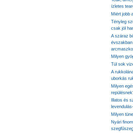
ízletes tea
Miért jobb
Tényleg sz
csak jól h
A száraz b
évszakban 
arcmaszko
Milyen gyó
Túl sok viz
A rukkolána
uborkás ruk
Milyen egé
repülésnek
Illatos és 
levendulás
Milyen tün
Nyári fino
szegfűszeg