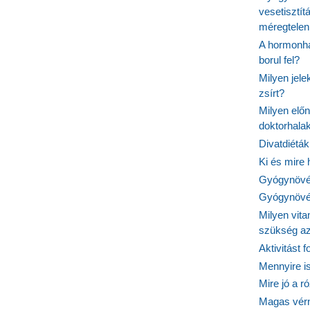
vesetisztít
méregtelen
A hormonhá
borul fel?
Milyen jel
zsírt?
Milyen elő
doktorhalak
Divatdiéták
Ki és mire
Gyógynövén
Gyógynövén
Milyen vit
szükség a
Aktivitást 
Mennyire is
Mire jó a r
Magas vér