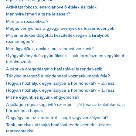
Aktivitást fokozó, energianövelő ételek és italok
Mennyire ismeri a teste jelzéseit?
Mire jó a rózsalekvár?
Magas vérnyomásra gyógynövények és fűszernövények
Milyen érdekes dolgokat készítettek régen a királynők
rozmaringból?
Mire figyeljünk, amikor multivitamint veszünk?
Gyógynövények és gyümölcsök – sok természetes vegyületet
tartalmaznak
A paprika öregedésgátló hatásokkal is rendelkezik
Tényleg mérgező a mindennapi kozmetikumaink fele?
Hogyan hozhatjuk egyensúlyba a hormonokat? – 2. rész
Hogyan hozhatjuk egyensúlyba a hormonokat? – 1. rész
Mit ne együnk és igyunk éhgyomorra?
A kollagén egészségjavító szerepe – jót tesz az ízületeknek, a
bőrnek és a hajnak
Öngyógyítás az internetről – segít vagy veszélyes út?
Teák, amelyek vízhajtó hatással rendelkeznek – ízletes
teareceptekkel