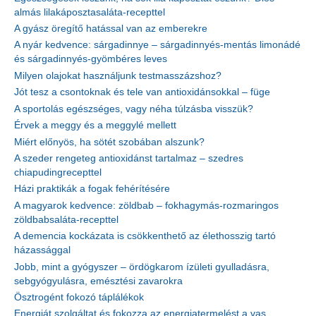
almás lilakáposztasaláta-recepttel
A gyász öregítő hatással van az emberekre
A nyár kedvence: sárgadinnye – sárgadinnyés-mentás limonádé
és sárgadinnyés-gyömbéres leves
Milyen olajokat használjunk testmasszázshoz?
Jót tesz a csontoknak és tele van antioxidánsokkal – füge
A sportolás egészséges, vagy néha túlzásba visszük?
Érvek a meggy és a meggylé mellett
Miért előnyös, ha sötét szobában alszunk?
A szeder rengeteg antioxidánst tartalmaz – szedres
chiapudingrecepttel
Házi praktikák a fogak fehérítésére
A magyarok kedvence: zöldbab – fokhagymás-rozmaringos
zöldbabsaláta-recepttel
A demencia kockázata is csökkenthető az élethosszig tartó
házassággal
Jobb, mint a gyógyszer – ördögkarom ízületi gyulladásra,
sebgyógyulásra, emésztési zavarokra
Ösztrogént fokozó táplálékok
Energiát szolgáltat és fokozza az energiatermelést a vas