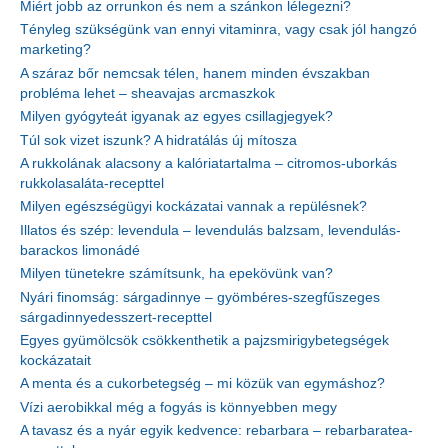
Miért jobb az orrunkon és nem a szánkon lélegezni?
Tényleg szükségünk van ennyi vitaminra, vagy csak jól hangzó
marketing?
A száraz bőr nemcsak télen, hanem minden évszakban
probléma lehet – sheavajas arcmaszkok
Milyen gyógyteát igyanak az egyes csillagjegyek?
Túl sok vizet iszunk? A hidratálás új mítosza
A rukkolának alacsony a kalóriatartalma – citromos-uborkás
rukkolasaláta-recepttel
Milyen egészségügyi kockázatai vannak a repülésnek?
Illatos és szép: levendula – levendulás balzsam, levendulás-
barackos limonádé
Milyen tünetekre számítsunk, ha epekövünk van?
Nyári finomság: sárgadinnye – gyömbéres-szegfűszeges
sárgadinnyedesszert-recepttel
Egyes gyümölcsök csökkenthetik a pajzsmirigybetegségek
kockázatait
A menta és a cukorbetegség – mi közük van egymáshoz?
Vízi aerobikkal még a fogyás is könnyebben megy
A tavasz és a nyár egyik kedvence: rebarbara – rebarbaratea-