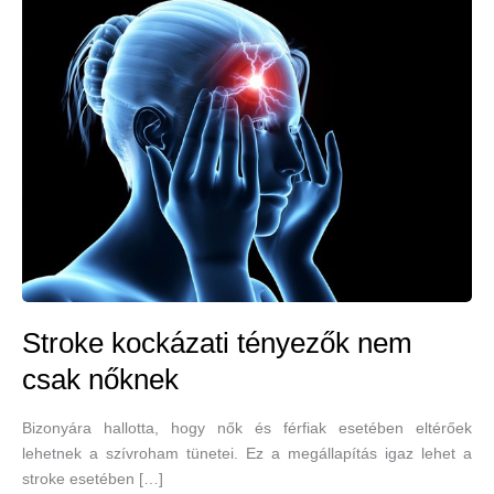
Stroke kockázati tényezők nem
csak nőknek
Bizonyára hallotta, hogy nők és férfiak esetében eltérőek
lehetnek a szívroham tünetei. Ez a megállapítás igaz lehet a
stroke esetében […]