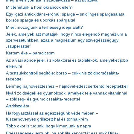
Még a vérnyomást is szabályozza – aszalt szilva
Mit tehetünk a homlokráncok ellen?
Egy igazi antioxidáns-erőmű: spárga – snidlinges spárgasaláta,
borsós spárga és uborkás spárgaital
Miért mozogjunk a terhesség ideje alatt?
Jelek, amelyek azt mutatják, hogy nincs elegendő magnézium a
szervezetünkben, azaz a magnézium egy szívegészségügyi
„szupersztár”
Kertem éke – paradicsom
Az alvási apnoé jelei, rizikófaktorai és táplálékok, amelyeket jobb
elkerülni
A testsúlykontroll segítője: borsó – cukkinis zöldborsósaláta-
recepttel
Lenmag hajnövesztéshez – hajnövekedést serkentő receptekkel
Nyári zöldségek és gyümölcsök, amelyek tele vannak vitaminnal
– zöldség- és gyümölcssaláta-recepttel
Artritiszdiéta
Halfogyasztással az egészségünk védelmében –
fűszernövényes grillezett hal és tonhalkrém
Több okot is tudunk, hogy kimenjünk a napra
Egészségesek leszünk, ha sok lila káposztát eszünk? Diós-