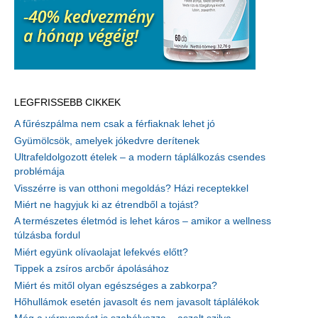
LEGFRISSEBB CIKKEK
A fűrészpálma nem csak a férfiaknak lehet jó
Gyümölcsök, amelyek jókedvre derítenek
Ultrafeldolgozott ételek – a modern táplálkozás csendes
problémája
Visszérre is van otthoni megoldás? Házi receptekkel
Miért ne hagyjuk ki az étrendből a tojást?
A természetes életmód is lehet káros – amikor a wellness
túlzásba fordul
Miért együnk olívaolajat lefekvés előtt?
Tippek a zsíros arcbőr ápolásához
Miért és mitől olyan egészséges a zabkorpa?
Hőhullámok esetén javasolt és nem javasolt táplálékok