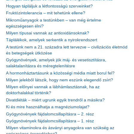
Hogyan tápláljuk a létfontosságú szerveinket?
Fruktózintolerancia – mit tehetünk ellene?
Mikroműanyagok a testünkben – van még értelme
egészségesen élni?
Milyen típusai vannak az antioxidánsoknak?
Táplálékok, amelyek serkentik a nyirokrendszert
A testünk nem a 21. századra lett tervezve – civilizációs életmód
és betegségek ütközése
Gyógynövények, amelyek jók máj- és vesetisztításra,
salaktalanításra és méregtelenítésre
A hormonháztartásunk a közösségi média miatt borul fel?
Milyen jelekből látszik, hogy nem eszünk elegendő zsírt?
Milyen előnyei vannak a lábhámlasztásnak, ha az
doktorhalakkal történik?
Divatdiéták – miért ugrunk egyik trendről a másikra?
Ki és mire használhatja a magnéziumolajat?
Gyógynövények fájdalomcsillapításra – 2. rész
Gyógynövények fájdalomcsillapításra – 1. rész
Milyen vitaminokra és ásványi anyagokra van szükség az
egészséges öregedéshez?