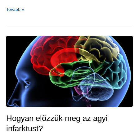
Stroke
Tovább »
kockázati
tényezők
nem
csak
nőknek
Hogyan előzzük meg az agyi
infarktust?