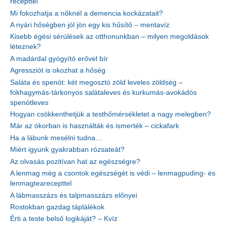
recepttel
Mi fokozhatja a nőknél a demencia kockázatait?
A nyári hőségben jól jön egy kis hűsítő – mentavíz
Kisebb égési sérülések az otthonunkban – milyen megoldások
léteznek?
A madárdal gyógyító erővel bír
Agressziót is okozhat a hőség
Saláta és spenót: két megosztó zöld leveles zöldség –
fokhagymás-tárkonyos salátaleves és kurkumás-avokádós
spenótleves
Hogyan csökkenthetjük a testhőmérsékletet a nagy melegben?
Már az ókorban is használták és ismerték – cickafark
Ha a lábunk mesélni tudna…
Miért igyunk gyakrabban rózsateát?
Az olvasás pozitívan hat az egészségre?
A lenmag még a csontok egészségét is védi – lenmagpuding- és
lenmagtearecepttel
A lábmasszázs és talpmasszázs előnyei
Rostokban gazdag táplálékok
Érti a teste belső logikáját? – Kvíz