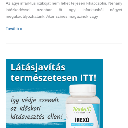
Az agyi infarktus rizikóját nem lehet teljesen kikapcsolni. Néhány
intézkedéssel azonban öt agyi infarktusból négyet
megakadályozhatunk. Akár színes magazinok vagy
Hogyan
Tovább »
előzzük
meg
az
agyi
infarktust?