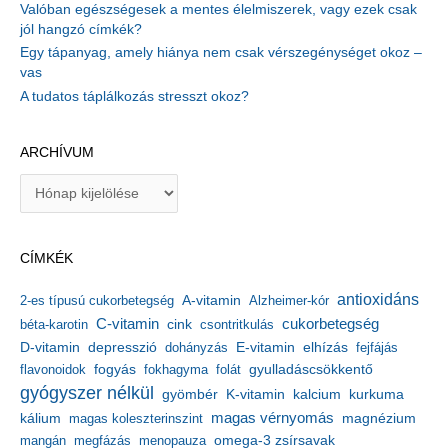
Valóban egészségesek a mentes élelmiszerek, vagy ezek csak
jól hangzó címkék?
Egy tápanyag, amely hiánya nem csak vérszegénységet okoz –
vas
A tudatos táplálkozás stresszt okoz?
ARCHÍVUM
A
r
c
h
CÍMKÉK
í
v
antioxidáns
A-vitamin
2-es típusú cukorbetegség
Alzheimer-kór
u
m
C-vitamin
cukorbetegség
béta-karotin
cink
csontritkulás
depresszió
E-vitamin
D-vitamin
dohányzás
elhízás
fejfájás
gyulladáscsökkentő
flavonoidok
fogyás
fokhagyma
folát
gyógyszer nélkül
kalcium
gyömbér
K-vitamin
kurkuma
kálium
magas vérnyomás
magnézium
magas koleszterinszint
mangán
megfázás
menopauza
omega-3 zsírsavak