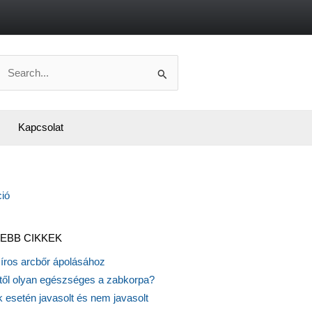
Search
or:
Kapcsolat
EBB CIKKEK
síros arcbőr ápolásához
itől olyan egészséges a zabkorpa?
 esetén javasolt és nem javasolt