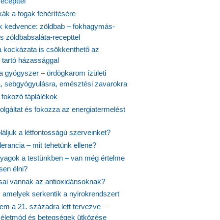
ecepttel
kák a fogak fehérítésére
 kedvence: zöldbab – fokhagymás-
s zöldbabsaláta-recepttel
 kockázata is csökkenthető az
 tartó házassággal
 a gyógyszer – ördögkarom ízületi
a, sebgyógyulásra, emésztési zavarokra
 fokozó táplálékok
olgáltat és fokozza az energiatermelést
áljuk a létfontosságú szerveinket?
lerancia – mit tehetünk ellene?
agok a testünkben – van még értelme
en élni?
usai vannak az antioxidánsoknak?
, amelyek serkentik a nyirokrendszert
em a 21. századra lett tervezve –
ós életmód és betegségek ütközése