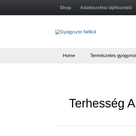
Skip
Shop
Adatkezelési tájékoztató
to
content
Home
Természetes gyógymó
Terhesség Al