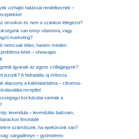
yek vízhajtó hatással rendelkeznek –
receptekkel
 az orrunkon és nem a szánkon lélegezni?
ükségünk van ennyi vitaminra, vagy
angzó marketing?
őr nemcsak télen, hanem minden
probléma lehet – sheavajas
k
gyteát igyanak az egyes csillagjegyek?
et iszunk? A hidratálás új mítosza
k alacsony a kalóriatartalma – citromos-
kolasaláta-recepttel
szségügyi kockázatai vannak a
?
szép: levendula – levendulás balzsam,
-barackos limonádé
etekre számítsunk, ha epekövünk van?
mság: sárgadinnye – gyömbéres-