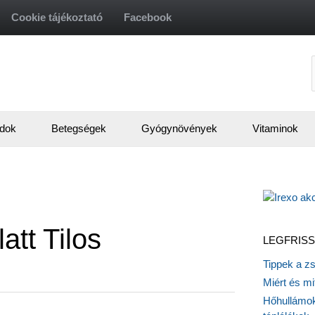
Cookie tájékoztató
Facebook
f
dok
Betegségek
Gyógynövények
Vitaminok
att Tilos
LEGFRISS
Tippek a z
Miért és m
Hőhullámok