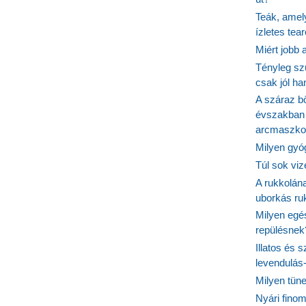
Teák, amel
ízletes tea
Miért jobb
Tényleg sz
csak jól h
A száraz b
évszakban 
arcmaszko
Milyen gyó
Túl sok viz
A rukkolána
uborkás ruk
Milyen egé
repülésnek
Illatos és 
levendulás
Milyen tün
Nyári fino