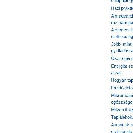
chiapudingr
Házi prakti
A magyarok
rozmaringo
A demencia
élethosszig
Jobb, mint
gyulladásr
Ösztrogént
Energiát sz
a vas
Hogyan tápl
Fruktózinto
Mikroműany
egészséges
Milyen típ
Táplálékok
A testünk n
civilizáci