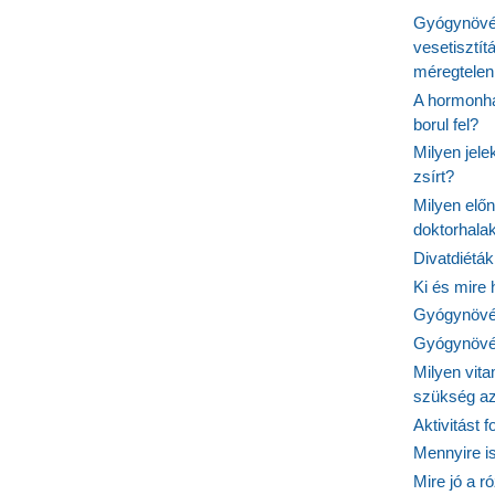
Gyógynövén
vesetisztít
méregtelen
A hormonhá
borul fel?
Milyen jel
zsírt?
Milyen elő
doktorhalak
Divatdiéták
Ki és mire
Gyógynövén
Gyógynövén
Milyen vit
szükség a
Aktivitást 
Mennyire is
Mire jó a r