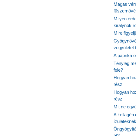
Magas vér
fűszernöv
Milyen érde
királynők 
Mire figyel
Gyógynövé
vegyületet
A paprika ö
Tényleg mé
fele?
Hogyan hoz
rész
Hogyan hoz
rész
Mit ne egy
A kollagén 
ízületeknek
Öngyógyítás
út?