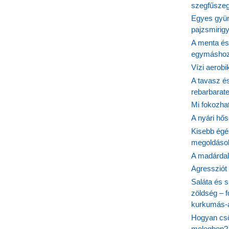
szegfűszeg
Egyes gyüm
pajzsmirig
A menta és
egymásho
Vízi aerob
A tavasz é
rebarbarate
Mi fokozha
A nyári hős
Kisebb égé
megoldások
A madárdal 
Agressziót
Saláta és s
zöldség – 
kurkumás-
Hogyan csö
melegben?