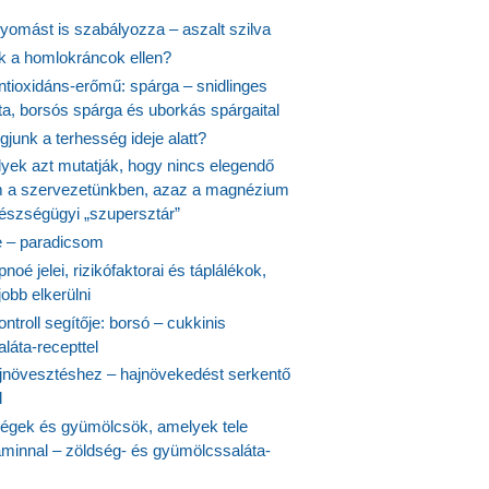
yomást is szabályozza – aszalt szilva
nk a homlokráncok ellen?
ntioxidáns-erőmű: spárga – snidlinges
ta, borsós spárga és uborkás spárgaital
junk a terhesség ideje alatt?
lyek azt mutatják, hogy nincs elegendő
 a szervezetünkben, azaz a magnézium
észségügyi „szupersztár”
 – paradicsom
noé jelei, rizikófaktorai és táplálékok,
obb elkerülni
ontroll segítője: borsó – cukkinis
láta-recepttel
növesztéshez – hajnövekedést serkentő
l
ségek és gyümölcsök, amelyek tele
aminnal – zöldség- és gyümölcssaláta-