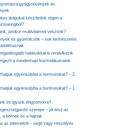
nyomásra gyógynövények és
ények
kes dolgokat készítettek régen a
rozmaringból?
jünk, amikor multivitamint veszünk?
nyek és gyümölcsök – sok természetes
 tartalmaznak
regedésgátló hatásokkal is rendelkezik
rgező a mindennapi kozmetikumaink
hatjuk egyensúlyba a hormonokat? – 2.
hatjuk egyensúlyba a hormonokat? – 1.
ünk és igyunk éhgyomorra?
egészségjavító szerepe – jót tesz az
, a bőrnek és a hajnak
 az internetről – segít vagy veszélyes