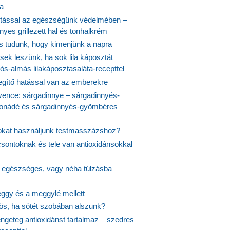
ta
tással az egészségünk védelmében –
yes grillezett hal és tonhalkrém
is tudunk, hogy kimenjünk a napra
ek leszünk, ha sok lila káposztát
s-almás lilakáposztasaláta-recepttel
egítő hatással van az emberekre
vence: sárgadinnye – sárgadinnyés-
onádé és sárgadinnyés-gyömbéres
jokat használjunk testmasszázshoz?
csontoknak és tele van antioxidánsokkal
s egészséges, vagy néha túlzásba
ggy és a meggylé mellett
yös, ha sötét szobában alszunk?
ngeteg antioxidánst tartalmaz – szedres