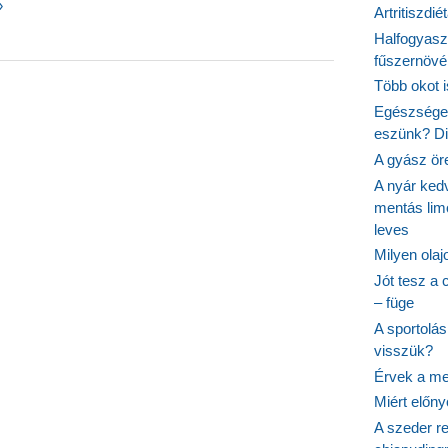
őlő
»
Artritiszdié
Halfogyasz
fűszernövén
yag
Több okot 
Egészséges
eszünk? Dió
A gyász ör
A nyár ked
mentás lim
leves
Milyen ola
Jót tesz a 
– füge
A sportolá
visszük?
Érvek a me
Miért előn
A szeder re