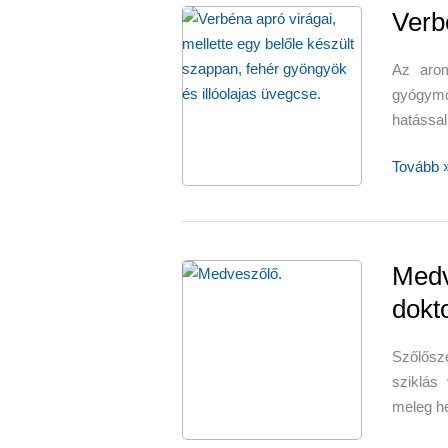
Verb
Az arom
gyógymód
hatással
Verbéna
Tovább 
az
aromate
Medv
dokt
Szőlős
sziklás
meleg he