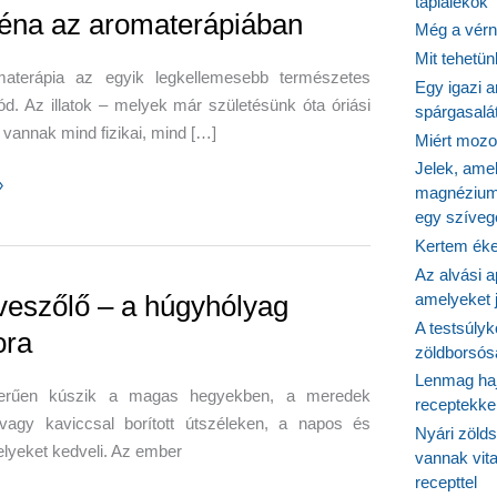
táplálékok
éna az aromaterápiában
Még a vérn
Mit tehetü
aterápia az egyik legkellemesebb természetes
Egy igazi a
. Az illatok – melyek már születésünk óta óriási
spárgasalá
 vannak mind fizikai, mind […]
Miért mozog
Jelek, ame
»
magnézium
egy szíveg
rápiában
Kertem éke
Az alvási ap
eszőlő – a húgyhólyag
amelyeket j
A testsúlyk
ora
zöldborsósa
Lenmag haj
zerűen kúszik a magas hegyekben, a meredek
receptekke
 vagy kaviccsal borított útszéleken, a napos és
Nyári zöld
lyeket kedveli. Az ember
vannak vit
recepttel