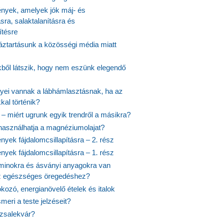
yek, amelyek jók máj- és
ásra, salaktalanításra és
ítésre
ztartásunk a közösségi média miatt
ekből látszik, hogy nem eszünk elegendő
nyei vannak a lábhámlasztásnak, ha az
kal történik?
 – miért ugrunk egyik trendről a másikra?
 használhatja a magnéziumolajat?
yek fájdalomcsillapításra – 2. rész
yek fájdalomcsillapításra – 1. rész
aminokra és ásványi anyagokra van
z egészséges öregedéshez?
fokozó, energianövelő ételek és italok
meri a teste jelzéseit?
ózsalekvár?