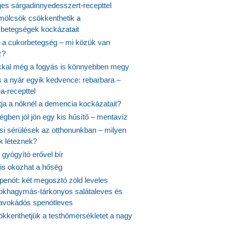
es sárgadinnyedesszert-recepttel
ölcsök csökkenthetik a
ybetegségek kockázatait
 a cukorbetegség – mi közük van
z?
ikkal még a fogyás is könnyebben megy
s a nyár egyik kedvence: rebarbara –
a-recepttel
tja a nőknél a demencia kockázatait?
égben jól jön egy kis hűsítő – mentavíz
si sérülések az otthonunkban – milyen
 léteznek?
gyógyító erővel bír
 is okozhat a hőség
penót: két megosztó zöld leveles
fokhagymás-tárkonyos salátaleves és
avokádós spenótleves
kkenthetjük a testhőmérsékletet a nagy