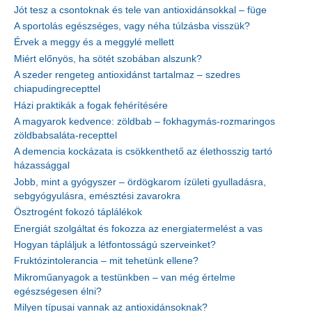
Jót tesz a csontoknak és tele van antioxidánsokkal – füge
A sportolás egészséges, vagy néha túlzásba visszük?
Érvek a meggy és a meggylé mellett
Miért előnyös, ha sötét szobában alszunk?
A szeder rengeteg antioxidánst tartalmaz – szedres
chiapudingrecepttel
Házi praktikák a fogak fehérítésére
A magyarok kedvence: zöldbab – fokhagymás-rozmaringos
zöldbabsaláta-recepttel
A demencia kockázata is csökkenthető az élethosszig tartó
házassággal
Jobb, mint a gyógyszer – ördögkarom ízületi gyulladásra,
sebgyógyulásra, emésztési zavarokra
Ösztrogént fokozó táplálékok
Energiát szolgáltat és fokozza az energiatermelést a vas
Hogyan tápláljuk a létfontosságú szerveinket?
Fruktózintolerancia – mit tehetünk ellene?
Mikroműanyagok a testünkben – van még értelme
egészségesen élni?
Milyen típusai vannak az antioxidánsoknak?