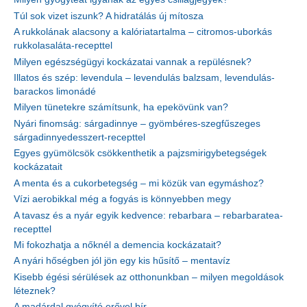
Túl sok vizet iszunk? A hidratálás új mítosza
A rukkolának alacsony a kalóriatartalma – citromos-uborkás
rukkolasaláta-recepttel
Milyen egészségügyi kockázatai vannak a repülésnek?
Illatos és szép: levendula – levendulás balzsam, levendulás-
barackos limonádé
Milyen tünetekre számítsunk, ha epekövünk van?
Nyári finomság: sárgadinnye – gyömbéres-szegfűszeges
sárgadinnyedesszert-recepttel
Egyes gyümölcsök csökkenthetik a pajzsmirigybetegségek
kockázatait
A menta és a cukorbetegség – mi közük van egymáshoz?
Vízi aerobikkal még a fogyás is könnyebben megy
A tavasz és a nyár egyik kedvence: rebarbara – rebarbaratea-
recepttel
Mi fokozhatja a nőknél a demencia kockázatait?
A nyári hőségben jól jön egy kis hűsítő – mentavíz
Kisebb égési sérülések az otthonunkban – milyen megoldások
léteznek?
A madárdal gyógyító erővel bír