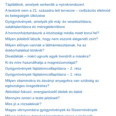
Táplálékok, amelyek serkentik a nyirokrendszert
A testünk nem a 21. századra lett tervezve – civilizációs életmód
és betegségek ütközése
Gyógynövények, amelyek jók máj- és vesetisztításra,
salaktalanításra és méregtelenítésre
A hormonháztartásunk a közösségi média miatt borul fel?
Milyen jelekből látszik, hogy nem eszünk elegendő zsírt?
Milyen előnyei vannak a lábhámlasztásnak, ha az
doktorhalakkal történik?
Divatdiéták – miért ugrunk egyik trendről a másikra?
Ki és mire használhatja a magnéziumolajat?
Gyógynövények fájdalomcsillapításra – 2. rész
Gyógynövények fájdalomcsillapításra – 1. rész
Milyen vitaminokra és ásványi anyagokra van szükség az
egészséges öregedéshez?
Aktivitást fokozó, energianövelő ételek és italok
Mennyire ismeri a teste jelzéseit?
Mire jó a rózsalekvár?
Magas vérnyomásra gyógynövények és fűszernövények