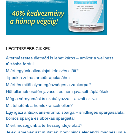
LEGFRISSEBB CIKKEK
A természetes életmód is lehet káros – amikor a wellness
túlzásba fordul
Miért együnk olívaolajat lefekvés előtt?
Tippek a zsíros arcbőr ápolásához
Miért és mitől olyan egészséges a zabkorpa?
Hőhullámok esetén javasolt és nem javasolt táplálékok
Még a vérnyomást is szabályozza – aszalt szilva
Mit tehetünk a homlokráncok ellen?
Egy igazi antioxidáns-erőmű: spárga – snidlinges spárgasaláta,
borsós spárga és uborkás spárgaital
Miért mozogjunk a terhesség ideje alatt?
Jelek, amelyek azt mutatják, hogy nincs elegendő magnézium a