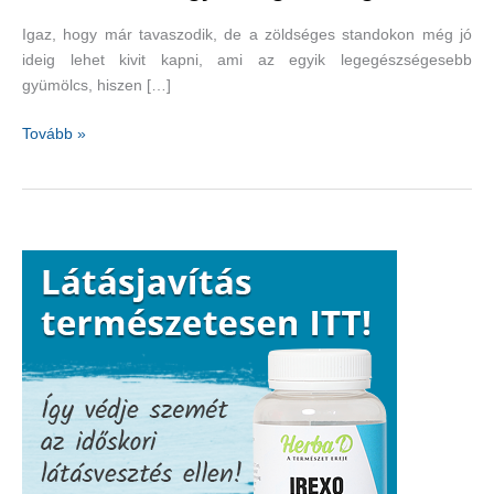
Igaz, hogy már tavaszodik, de a zöldséges standokon még jó
ideig lehet kivit kapni, ami az egyik legegészségesebb
gyümölcs, hiszen […]
Szőrös
Tovább »
és
nagyon
egészséges:
kivi