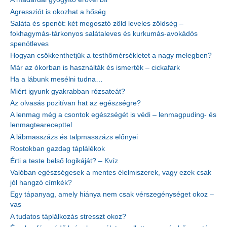
Agressziót is okozhat a hőség
Saláta és spenót: két megosztó zöld leveles zöldség –
fokhagymás-tárkonyos salátaleves és kurkumás-avokádós
spenótleves
Hogyan csökkenthetjük a testhőmérsékletet a nagy melegben?
Már az ókorban is használták és ismerték – cickafark
Ha a lábunk mesélni tudna…
Miért igyunk gyakrabban rózsateát?
Az olvasás pozitívan hat az egészségre?
A lenmag még a csontok egészségét is védi – lenmagpuding- és
lenmagtearecepttel
A lábmasszázs és talpmasszázs előnyei
Rostokban gazdag táplálékok
Érti a teste belső logikáját? – Kvíz
Valóban egészségesek a mentes élelmiszerek, vagy ezek csak
jól hangzó címkék?
Egy tápanyag, amely hiánya nem csak vérszegénységet okoz –
vas
A tudatos táplálkozás stresszt okoz?