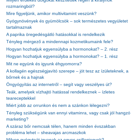
Milyen érdekes dolgokat készítettek régen a királynők
rozmaringból?
Mire figyeljünk, amikor multivitamint veszünk?
Gyógynövények és gyümölcsök – sok természetes vegyületet
tartalmaznak
A paprika öregedésgátló hatásokkal is rendelkezik
Tényleg mérgező a mindennapi kozmetikumaink fele?
Hogyan hozhatjuk egyensúlyba a hormonokat? – 2. rész
Hogyan hozhatjuk egyensúlyba a hormonokat? – 1. rész
Mit ne együnk és igyunk éhgyomorra?
A kollagén egészségjavító szerepe – jót tesz az ízületeknek, a
bőrnek és a hajnak
Öngyógyítás az internetről – segít vagy veszélyes út?
Teák, amelyek vízhajtó hatással rendelkeznek – ízletes
teareceptekkel
Miért jobb az orrunkon és nem a szánkon lélegezni?
Tényleg szükségünk van ennyi vitaminra, vagy csak jól hangzó
marketing?
A száraz bőr nemcsak télen, hanem minden évszakban
probléma lehet – sheavajas arcmaszkok
Milyen gyógyteát igyanak az egyes csillagjegyek?