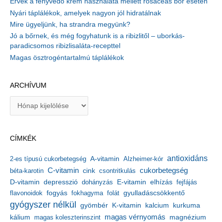
Érvek a fényvédő krém használata mellett rosaceás bőr esetén
Nyári táplálékok, amelyek nagyon jól hidratálnak
Mire ügyeljünk, ha strandra megyünk?
Jó a bőrnek, és még fogyhatunk is a ribizlitől – uborkás-
paradicsomos ribizlisaláta-recepttel
Magas ösztrogéntartalmú táplálékok
ARCHÍVUM
A
r
c
h
CÍMKÉK
í
v
antioxidáns
A-vitamin
2-es típusú cukorbetegség
Alzheimer-kór
u
m
C-vitamin
cukorbetegség
béta-karotin
cink
csontritkulás
depresszió
E-vitamin
D-vitamin
dohányzás
elhízás
fejfájás
gyulladáscsökkentő
flavonoidok
fogyás
fokhagyma
folát
gyógyszer nélkül
kalcium
gyömbér
K-vitamin
kurkuma
kálium
magas vérnyomás
magnézium
magas koleszterinszint