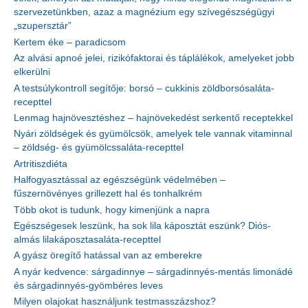
szervezetünkben, azaz a magnézium egy szívegészségügyi
„szupersztár”
Kertem éke – paradicsom
Az alvási apnoé jelei, rizikófaktorai és táplálékok, amelyeket jobb
elkerülni
A testsúlykontroll segítője: borsó – cukkinis zöldborsósaláta-
recepttel
Lenmag hajnövesztéshez – hajnövekedést serkentő receptekkel
Nyári zöldségek és gyümölcsök, amelyek tele vannak vitaminnal
– zöldség- és gyümölcssaláta-recepttel
Artritiszdiéta
Halfogyasztással az egészségünk védelmében –
fűszernövényes grillezett hal és tonhalkrém
Több okot is tudunk, hogy kimenjünk a napra
Egészségesek leszünk, ha sok lila káposztát eszünk? Diós-
almás lilakáposztasaláta-recepttel
A gyász öregítő hatással van az emberekre
A nyár kedvence: sárgadinnye – sárgadinnyés-mentás limonádé
és sárgadinnyés-gyömbéres leves
Milyen olajokat használjunk testmasszázshoz?