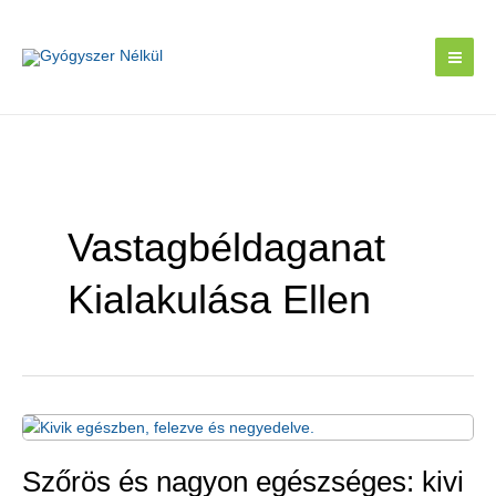
Skip
to
content
Vastagbéldaganat
Kialakulása Ellen
Szőrös és nagyon egészséges: kivi