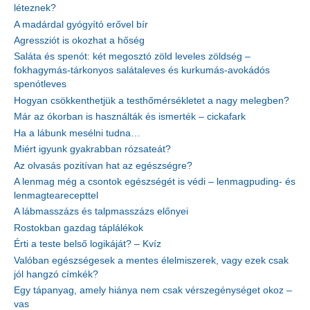
léteznek?
A madárdal gyógyító erővel bír
Agressziót is okozhat a hőség
Saláta és spenót: két megosztó zöld leveles zöldség –
fokhagymás-tárkonyos salátaleves és kurkumás-avokádós
spenótleves
Hogyan csökkenthetjük a testhőmérsékletet a nagy melegben?
Már az ókorban is használták és ismerték – cickafark
Ha a lábunk mesélni tudna…
Miért igyunk gyakrabban rózsateát?
Az olvasás pozitívan hat az egészségre?
A lenmag még a csontok egészségét is védi – lenmagpuding- és
lenmagtearecepttel
A lábmasszázs és talpmasszázs előnyei
Rostokban gazdag táplálékok
Érti a teste belső logikáját? – Kvíz
Valóban egészségesek a mentes élelmiszerek, vagy ezek csak
jól hangzó címkék?
Egy tápanyag, amely hiánya nem csak vérszegénységet okoz –
vas