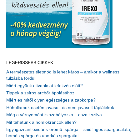
LEGFRISSEBB CIKKEK
A természetes életmód is lehet káros – amikor a wellness
túlzásba fordul
Miért együnk olívaolajat lefekvés előtt?
Tippek a zsíros arcbőr ápolásához
Miért és mitől olyan egészséges a zabkorpa?
Hőhullámok esetén javasolt és nem javasolt táplálékok
Még a vérnyomást is szabályozza – aszalt szilva
Mit tehetünk a homlokráncok ellen?
Egy igazi antioxidáns-erőmű: spárga – snidlinges spárgasaláta,
borsós spárga és uborkás spárgaital