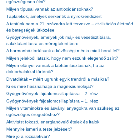
egészségesen élni?
Milyen típusai vannak az antioxidánsoknak?
Táplálékok, amelyek serkentik a nyirokrendszert
A testünk nem a 21. századra lett tervezve – civilizációs életmód
és betegségek ütközése
Gyógynövények, amelyek jók máj- és vesetisztításra,
salaktalanításra és méregtelenítésre
A hormonháztartásunk a közösségi média miatt borul fel?
Milyen jelekből látszik, hogy nem eszünk elegendő zsírt?
Milyen előnyei vannak a lábhámlasztásnak, ha az
doktorhalakkal történik?
Divatdiéták – miért ugrunk egyik trendről a másikra?
Ki és mire használhatja a magnéziumolajat?
Gyógynövények fájdalomcsillapításra – 2. rész
Gyógynövények fájdalomcsillapításra – 1. rész
Milyen vitaminokra és ásványi anyagokra van szükség az
egészséges öregedéshez?
Aktivitást fokozó, energianövelő ételek és italok
Mennyire ismeri a teste jelzéseit?
Mire jó a rózsalekvár?