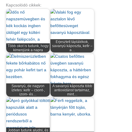
Kapcsolódó cikkek:
Erjesztett táplálékok,
Több okot is tudunk, hogy
savanyú káposzta, kefir –
kimenjünk a napra
a…
Savanyú, de nagyon
A savanyú káposzta több
ízletes: kefir – csont-,
antioxidánst tartalmaz,
izom- és…
mint…
Jobban tudunk aludni, és