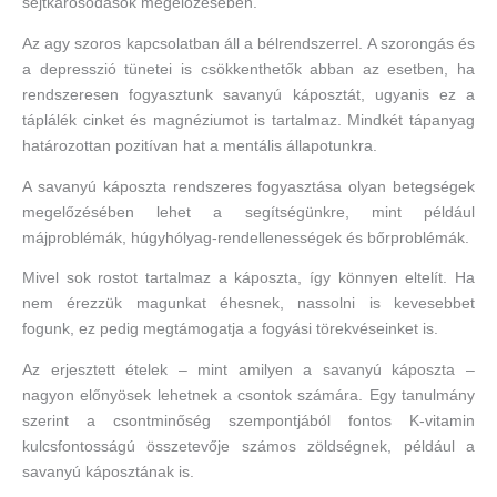
sejtkárosodások megelőzésében.
Az agy szoros kapcsolatban áll a bélrendszerrel. A szorongás és
a depresszió tünetei is csökkenthetők abban az esetben, ha
rendszeresen fogyasztunk savanyú káposztát, ugyanis ez a
táplálék cinket és magnéziumot is tartalmaz. Mindkét tápanyag
határozottan pozitívan hat a mentális állapotunkra.
A savanyú káposzta rendszeres fogyasztása olyan betegségek
megelőzésében lehet a segítségünkre, mint például
májproblémák, húgyhólyag-rendellenességek és bőrproblémák.
Mivel sok rostot tartalmaz a káposzta, így könnyen eltelít. Ha
nem érezzük magunkat éhesnek, nassolni is kevesebbet
fogunk, ez pedig megtámogatja a fogyási törekvéseinket is.
Az erjesztett ételek – mint amilyen a savanyú káposzta –
nagyon előnyösek lehetnek a csontok számára. Egy tanulmány
szerint a csontminőség szempontjából fontos K-vitamin
kulcsfontosságú összetevője számos zöldségnek, például a
savanyú káposztának is.