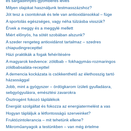
és sárgadinnyés-gyömbéres leves
Milyen olajokat használjunk testmasszázshoz?
Jót tesz a csontoknak és tele van antioxidánsokkal – füge
A sportolás egészséges, vagy néha túlzásba visszük?
Érvek a meggy és a meggylé mellett
Miért előnyös, ha sötét szobában alszunk?
A szeder rengeteg antioxidánst tartalmaz – szedres
chiapudingrecepttel
Házi praktikák a fogak fehérítésére
A magyarok kedvence: zöldbab – fokhagymás-rozmaringos
zöldbabsaláta-recepttel
A demencia kockázata is csökkenthető az élethosszig tartó
házassággal
Jobb, mint a gyógyszer – ördögkarom ízületi gyulladásra,
sebgyógyulásra, emésztési zavarokra
Ösztrogént fokozó táplálékok
Energiát szolgáltat és fokozza az energiatermelést a vas
Hogyan tápláljuk a létfontosságú szerveinket?
Fruktózintolerancia – mit tehetünk ellene?
Mikroműanyagok a testünkben – van még értelme