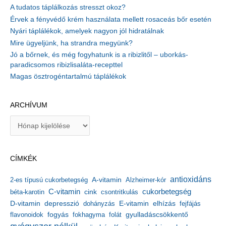
A tudatos táplálkozás stresszt okoz?
Érvek a fényvédő krém használata mellett rosaceás bőr esetén
Nyári táplálékok, amelyek nagyon jól hidratálnak
Mire ügyeljünk, ha strandra megyünk?
Jó a bőrnek, és még fogyhatunk is a ribizlitől – uborkás-
paradicsomos ribizlisaláta-recepttel
Magas ösztrogéntartalmú táplálékok
ARCHÍVUM
A
r
c
h
CÍMKÉK
í
v
antioxidáns
A-vitamin
2-es típusú cukorbetegség
Alzheimer-kór
u
m
C-vitamin
cukorbetegség
béta-karotin
cink
csontritkulás
depresszió
E-vitamin
D-vitamin
dohányzás
elhízás
fejfájás
gyulladáscsökkentő
flavonoidok
fogyás
fokhagyma
folát