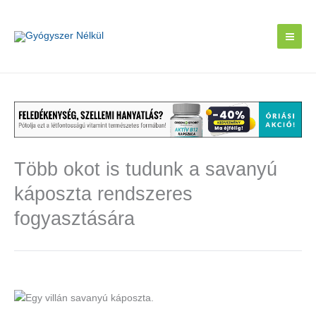
Skip
to
content
Több okot is tudunk a savanyú
káposzta rendszeres
fogyasztására