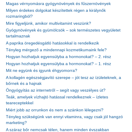
Magas vérnyomásra gyógynövények és fűszernövények
Milyen érdekes dolgokat készítettek régen a királynők
rozmaringból?
Mire figyeljünk, amikor multivitamint veszünk?
Gyógynövények és gyümölcsök – sok természetes vegyületet
tartalmaznak
A paprika öregedésgátló hatásokkal is rendelkezik
Tényleg mérgező a mindennapi kozmetikumaink fele?
Hogyan hozhatjuk egyensúlyba a hormonokat? – 2. rész
Hogyan hozhatjuk egyensúlyba a hormonokat? – 1. rész
Mit ne együnk és igyunk éhgyomorra?
A kollagén egészségjavító szerepe – jót tesz az ízületeknek, a
bőrnek és a hajnak
Öngyógyítás az internetről – segít vagy veszélyes út?
Teák, amelyek vízhajtó hatással rendelkeznek – ízletes
teareceptekkel
Miért jobb az orrunkon és nem a szánkon lélegezni?
Tényleg szükségünk van ennyi vitaminra, vagy csak jól hangzó
marketing?
A száraz bőr nemcsak télen, hanem minden évszakban