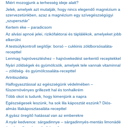
Miért mozogjunk a terhesség ideje alatt?
Jelek, amelyek azt mutatják, hogy nincs elegendő magnézium a
szervezetünkben, azaz a magnézium egy szívegészségügyi
„szupersztár”
Kertem éke – paradicsom
Az alvási apnoé jelei, rizikófaktorai és táplálékok, amelyeket jobb
elkerülni
A testsúlykontroll segítője: borsó – cukkinis zöldborsósaláta-
recepttel
Lenmag hajnövesztéshez – hajnövekedést serkentő receptekkel
Nyári zöldségek és gyümölcsök, amelyek tele vannak vitaminnal
– zöldség- és gyümölcssaláta-recepttel
Artritiszdiéta
Halfogyasztással az egészségünk védelmében –
fűszernövényes grillezett hal és tonhalkrém
Több okot is tudunk, hogy kimenjünk a napra
Egészségesek leszünk, ha sok lila káposztát eszünk? Diós-
almás lilakáposztasaláta-recepttel
A gyász öregítő hatással van az emberekre
A nyár kedvence: sárgadinnye – sárgadinnyés-mentás limonádé