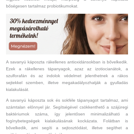
bőségesen tartalmaz probiotikumokat.
A savanyú káposzta rákellenes antioxidánsokban is bővelkedik.
Ezek a rákellenes tápanyagok, azaz az izotiocianátok, a
szulforafán és az indolok védelmet jelenthetnek a rákos
sejtekkel szemben, illetve megakadályozhatják a gyulladás
kialakulását.
A savanyú káposzta sok és sokféle tápanyagot tartalmaz, ami
számtalan előnnyel jár. Segítségével csökkenthető a szájüregi
baktériumok száma, így jelentősen minimalizálható a
fogínybetegségek kialakulásának kockázata. Folátban is
bővelkedik, ami segíti a sejtosztódást, illetve segíthet a