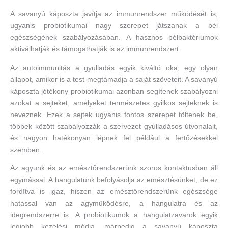
A savanyú káposzta javítja az immunrendszer működését is,
ugyanis probiotikumai nagy szerepet játszanak a bél
egészségének szabályozásában. A hasznos bélbaktériumok
aktiválhatják és támogathatják is az immunrendszert.
Az autoimmunitás a gyulladás egyik kiváltó oka, egy olyan
állapot, amikor is a test megtámadja a saját szöveteit. A savanyú
káposzta jótékony probiotikumai azonban segítenek szabályozni
azokat a sejteket, amelyeket természetes gyilkos sejteknek is
neveznek. Ezek a sejtek ugyanis fontos szerepet töltenek be,
többek között szabályozzák a szervezet gyulladásos útvonalait,
és nagyon hatékonyan lépnek fel például a fertőzésekkel
szemben.
Az agyunk és az emésztőrendszerünk szoros kontaktusban áll
egymással. A hangulatunk befolyásolja az emésztésünket, de ez
fordítva is igaz, hiszen az emésztőrendszerünk egészsége
hatással van az agyműködésre, a hangulatra és az
idegrendszerre is. A probiotikumok a hangulatzavarok egyik
legjobb kezelési módja, márpedig a savanyú káposzta