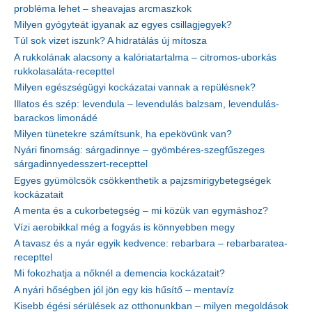
probléma lehet – sheavajas arcmaszkok
Milyen gyógyteát igyanak az egyes csillagjegyek?
Túl sok vizet iszunk? A hidratálás új mítosza
A rukkolának alacsony a kalóriatartalma – citromos-uborkás
rukkolasaláta-recepttel
Milyen egészségügyi kockázatai vannak a repülésnek?
Illatos és szép: levendula – levendulás balzsam, levendulás-
barackos limonádé
Milyen tünetekre számítsunk, ha epekövünk van?
Nyári finomság: sárgadinnye – gyömbéres-szegfűszeges
sárgadinnyedesszert-recepttel
Egyes gyümölcsök csökkenthetik a pajzsmirigybetegségek
kockázatait
A menta és a cukorbetegség – mi közük van egymáshoz?
Vízi aerobikkal még a fogyás is könnyebben megy
A tavasz és a nyár egyik kedvence: rebarbara – rebarbaratea-
recepttel
Mi fokozhatja a nőknél a demencia kockázatait?
A nyári hőségben jól jön egy kis hűsítő – mentavíz
Kisebb égési sérülések az otthonunkban – milyen megoldások