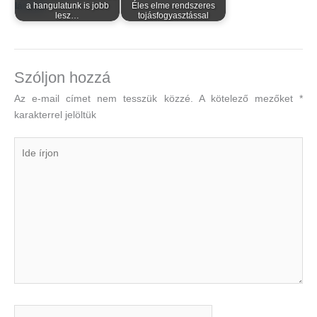
a hangulatunk is jobb
Éles elme rendszeres
lesz…
tojásfogyasztással
Szóljon hozzá
Az e-mail címet nem tesszük közzé.
A kötelező mezőket
*
karakterrel jelöltük
Ide
írjon
Name*