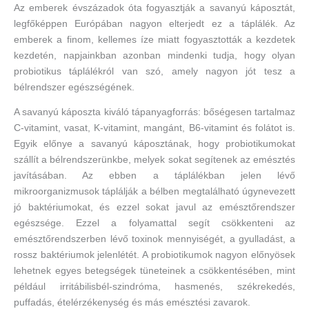
Az emberek évszázadok óta fogyasztják a savanyú káposztát,
legfőképpen Európában nagyon elterjedt ez a táplálék. Az
emberek a finom, kellemes íze miatt fogyasztották a kezdetek
kezdetén, napjainkban azonban mindenki tudja, hogy olyan
probiotikus táplálékról van szó, amely nagyon jót tesz a
bélrendszer egészségének.
A savanyú káposzta kiváló tápanyagforrás: bőségesen tartalmaz
C-vitamint, vasat, K-vitamint, mangánt, B6-vitamint és folátot is.
Egyik előnye a savanyú káposztának, hogy probiotikumokat
szállít a bélrendszerünkbe, melyek sokat segítenek az emésztés
javításában. Az ebben a táplálékban jelen lévő
mikroorganizmusok táplálják a bélben megtalálható úgynevezett
jó baktériumokat, és ezzel sokat javul az emésztőrendszer
egészsége. Ezzel a folyamattal segít csökkenteni az
emésztőrendszerben lévő toxinok mennyiségét, a gyulladást, a
rossz baktériumok jelenlétét. A probiotikumok nagyon előnyösek
lehetnek egyes betegségek tüneteinek a csökkentésében, mint
például irritábilisbél-szindróma, hasmenés, székrekedés,
puffadás, ételérzékenység és más emésztési zavarok.