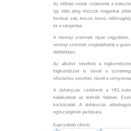
Az oldható rostok csökkentik a koleszte
így több ideig érezzük magunkat jóllak
forrásai: zab, lencse, borsó, útifűmagh
és a sárgarépa.
A növényi szterinek olyan vegyületek,
növényi szterinek megtalálhatók a gyüm
diófélékben.
Az alkohol növelheti a trigliceridsz
trigliceridszint is növeli a szívbete
elhízáshoz vezethet, növeli a vérnyomás
A dohányzás csökkenti a HDL-koleszt
kialakulását az artériák falában. E
kockázatait. A dohányzás abbahagy
egészségének javítására.
Kapcsolódó cikkek: