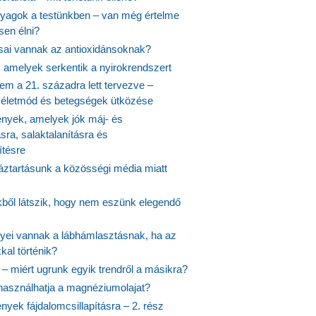
agok a testünkben – van még értelme
en élni?
usai vannak az antioxidánsoknak?
, amelyek serkentik a nyirokrendszert
em a 21. századra lett tervezve –
ós életmód és betegségek ütközése
yek, amelyek jók máj- és
ásra, salaktalanításra és
ítésre
ztartásunk a közösségi média miatt
ekből látszik, hogy nem eszünk elegendő
nyei vannak a lábhámlasztásnak, ha az
kal történik?
 – miért ugrunk egyik trendről a másikra?
 használhatja a magnéziumolajat?
yek fájdalomcsillapításra – 2. rész