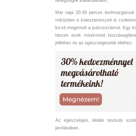
betegségek kialakulásáért.
Már napi 20-30 perces testmozgással is
miközben a koleszterinszint is csökke
kicsit megemeli a pulzusszámot. Egy kön
hiszen ezek mind-mind hozzásegítene
jólléthez és az egészségesebb élethez.
Az egészséges, ideális testsúly szint
javításában.