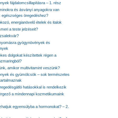
yek fájdalomcsillapításra – 1. rész
aminokra és ásványi anyagokra van
z egészséges öregedéshez?
fokozó, energianövelő ételek és italok
meri a teste jelzéseit?
ózsalekvár?
nyomásra gyógynövények és
ények
kes dolgokat készítettek régen a
rozmaringból?
jünk, amikor multivitamint veszünk?
nyek és gyümölcsök – sok természetes
 tartalmaznak
regedésgátló hatásokkal is rendelkezik
rgező a mindennapi kozmetikumaink
hatjuk egyensúlyba a hormonokat? – 2.