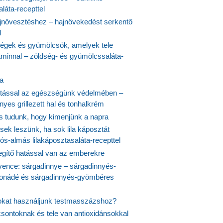
láta-recepttel
növesztéshez – hajnövekedést serkentő
l
ségek és gyümölcsök, amelyek tele
aminnal – zöldség- és gyümölcssaláta-
ta
tással az egészségünk védelmében –
yes grillezett hal és tonhalkrém
is tudunk, hogy kimenjünk a napra
ek leszünk, ha sok lila káposztát
s-almás lilakáposztasaláta-recepttel
egítő hatással van az emberekre
vence: sárgadinnye – sárgadinnyés-
onádé és sárgadinnyés-gyömbéres
jokat használjunk testmasszázshoz?
csontoknak és tele van antioxidánsokkal