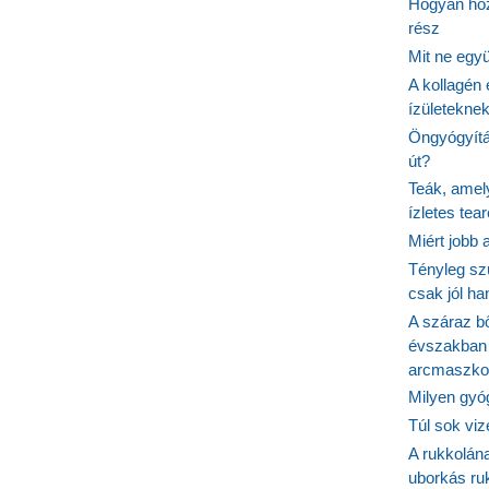
Hogyan hoz
rész
Mit ne egy
A kollagén 
ízületeknek
Öngyógyítás
út?
Teák, amel
ízletes tea
Miért jobb
Tényleg sz
csak jól h
A száraz b
évszakban 
arcmaszko
Milyen gyó
Túl sok viz
A rukkolána
uborkás ruk