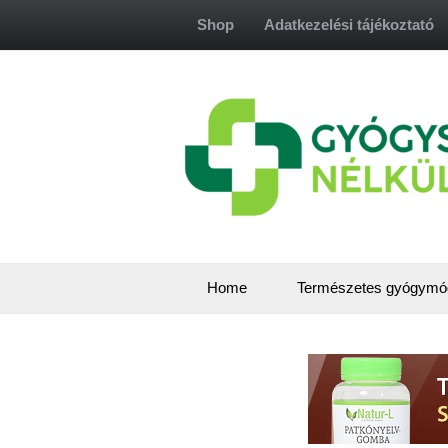
Skip
Shop
Adatkezelési tájékoztató
to
content
Home
Természetes gyógymó