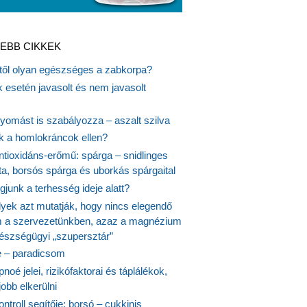
EBB CIKKEK
itől olyan egészséges a zabkorpa?
 esetén javasolt és nem javasolt
yomást is szabályozza – aszalt szilva
nk a homlokráncok ellen?
ntioxidáns-erőmű: spárga – snidlinges
ta, borsós spárga és uborkás spárgaital
junk a terhesség ideje alatt?
lyek azt mutatják, hogy nincs elegendő
 a szervezetünkben, azaz a magnézium
észségügyi „szupersztár”
 – paradicsom
noé jelei, rizikófaktorai és táplálékok,
obb elkerülni
ontroll segítője: borsó – cukkinis