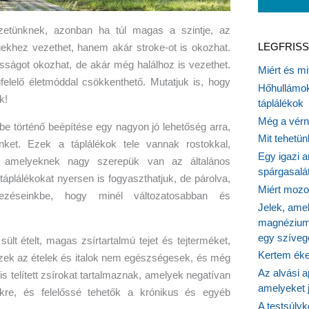
zetünknek, azonban ha túl magas a szintje, az
LEGFRISS
ekhez vezethet, hanem akár stroke-ot is okozhat.
ságot okozhat, de akár még halálhoz is vezethet.
Miért és m
elelő életmóddal csökkenthető. Mutatjuk is, hogy
Hőhullámok
k!
táplálékok
Még a vérn
e történő beépítése egy nagyon jó lehetőség arra,
Mit tehetü
nket. Ezek a táplálékok tele vannak rostokkal,
Egy igazi a
, amelyeknek nagy szerepük van az általános
spárgasalá
táplálékokat nyersen is fogyaszthatjuk, de párolva,
Miért mozog
tkezéseinkbe, hogy minél változatosabban és
Jelek, ame
magnézium
egy szíveg
lt ételt, magas zsírtartalmú tejet és tejterméket,
Kertem éke
ezek az ételek és italok nem egészségesek, és még
Az alvási ap
is telített zsírokat tartalmaznak, amelyek negatívan
amelyeket j
ekre, és felelőssé tehetők a krónikus és egyéb
A testsúlyk