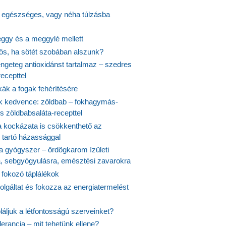
s egészséges, vagy néha túlzásba
ggy és a meggylé mellett
yös, ha sötét szobában alszunk?
ngeteg antioxidánst tartalmaz – szedres
ecepttel
kák a fogak fehérítésére
 kedvence: zöldbab – fokhagymás-
s zöldbabsaláta-recepttel
 kockázata is csökkenthető az
 tartó házassággal
 a gyógyszer – ördögkarom ízületi
a, sebgyógyulásra, emésztési zavarokra
 fokozó táplálékok
olgáltat és fokozza az energiatermelést
áljuk a létfontosságú szerveinket?
lerancia – mit tehetünk ellene?