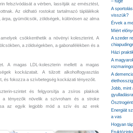
– füge
rin felszívódását a vérben, lassítják az emésztést,
A sportolá
ottnak. Az oldható rostokat tartalmazó táplálékok
visszük?
éj, árpa, gyümölcsök, zöldségek, különösen az alma
Érvek a me
Miért előn
 amelyek csökkenthetik a növényi koleszterint. A
A szeder re
chiapudingr
ölcsökben, a zöldségekben, a gabonafélékben és a
Házi prakti
A magyarok
intet. A magas LDL-koleszterin mellett a magas
rozmaringo
gségek kockázatait. A túlzott alkoholfogyasztás
A demencia
t, és fokozza a szívbetegség kockázati tényezőit.
élethosszig
Jobb, mint
erin-szintet és felgyorsítja a zsíros plakkok
gyulladásr
zek a tényezők növelik a szívroham és a stroke
Ösztrogént
ása az egyik legjobb mód a szív és az erek
Energiát sz
a vas
Hogyan tápl
Fruktózinto