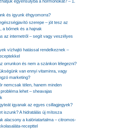
hatjuk egyensúlyba a hormonokat? – 1.
ünk és igyunk éhgyomorra?
egészségjavító szerepe – jót tesz az
, a bőrnek és a hajnak
 az internetről – segít vagy veszélyes
yek vízhajtó hatással rendelkeznek –
receptekkel
 az orrunkon és nem a szánkon lélegezni?
ükségünk van ennyi vitaminra, vagy
angzó marketing?
őr nemcsak télen, hanem minden
probléma lehet – sheavajas
k
gyteát igyanak az egyes csillagjegyek?
et iszunk? A hidratálás új mítosza
k alacsony a kalóriatartalma – citromos-
kolasaláta-recepttel