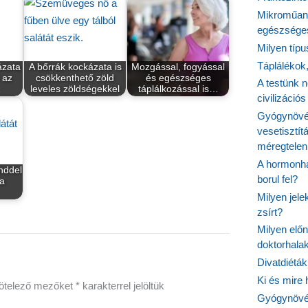
Mikroműany
egészséges
Milyen típ
Táplálékok
ázata
A bőrrák kockázata is
Mozgással, fogyással
 az
csökkenthető zöld
és egészséges
A testünk n
…
leveles zöldségekkel
táplálkozással is…
civilizáci
Gyógynövén
vesetisztít
méregtelen
A hormonhá
nddel
borul fel?
 a
Milyen jel
zsírt?
Milyen elő
doktorhalak
Divatdiéták
Ki és mire
ötelező mezőket
*
karakterrel jelöltük
Gyógynövén