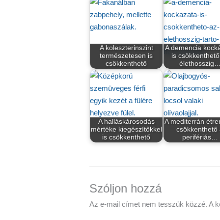
A koleszterinszint
A demencia kock
természetesen is
is csökkenthető
csökkenthető
élethosszig
A halláskárosodás
A mediterrán étre
mértéke kiegészítőkkel
csökkenthető
is csökkenthető
perifériás…
Szóljon hozzá
Az e-mail címet nem tesszük közzé.
A k