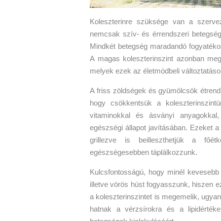
Koleszterinre szüksége van a szerve
nemcsak szív- és érrendszeri betegség
Mindkét betegség maradandó fogyatékos
A magas koleszterinszint azonban megf
melyek ezek az életmódbeli változtatáso
A friss zöldségek és gyümölcsök étrendb
hogy csökkentsük a koleszterinszintü
vitaminokkal és ásványi anyagokkal
egészségi állapot javításában. Ezeket a 
grillezve is beilleszthetjük a főé
egészségesebben táplálkozzunk.
Kulcsfontosságú, hogy minél kevesebb sü
illetve vörös húst fogyasszunk, hiszen 
a koleszterinszintet is megemelik, ugyan
hatnak a vérzsírokra és a lipidérték