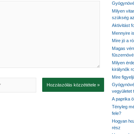
Gyógynövén
Milyen vit
szükség a
Aktivitást 
Mennyire is
Mire jó a r
Magas vér
fűszernöv
Milyen érde
királynők 
Mire figyel
Gyógynövé
vegyületet
A paprika ö
Tényleg mé
fele?
Hogyan hoz
rész