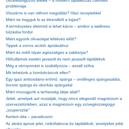
Ultrafeldolgozott ételek – a modern táplálkozás csendes
problémája
Visszérre is van otthoni megoldás? Házi receptekkel
Miért ne hagyjuk ki az étrendből a tojást?
A természetes életmód is lehet káros – amikor a wellness
túlzásba fordul
Miért együnk olívaolajat lefekvés előtt?
Tippek a zsíros arcbőr ápolásához
Miért és mitől olyan egészséges a zabkorpa?
Hőhullámok esetén javasolt és nem javasolt táplálékok
Még a vérnyomást is szabályozza – aszalt szilva
Mit tehetünk a homlokráncok ellen?
Egy igazi antioxidáns-erőmű: spárga – snidlinges spárgasaláta,
borsós spárga és uborkás spárgaital
Miért mozogjunk a terhesség ideje alatt?
Jelek, amelyek azt mutatják, hogy nincs elegendő magnézium a
szervezetünkben, azaz a magnézium egy szívegészségügyi
„szupersztár”
Kertem éke – paradicsom
Az alvási apnoé jelei, rizikófaktorai és táplálékok, amelyeket jobb