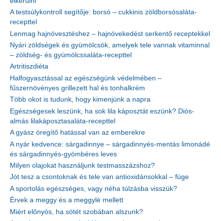
elkerülni
A testsúlykontroll segítője: borsó – cukkinis zöldborsósaláta-
recepttel
Lenmag hajnövesztéshez – hajnövekedést serkentő receptekkel
Nyári zöldségek és gyümölcsök, amelyek tele vannak vitaminnal
– zöldség- és gyümölcssaláta-recepttel
Artritiszdiéta
Halfogyasztással az egészségünk védelmében –
fűszernövényes grillezett hal és tonhalkrém
Több okot is tudunk, hogy kimenjünk a napra
Egészségesek leszünk, ha sok lila káposztát eszünk? Diós-
almás lilakáposztasaláta-recepttel
A gyász öregítő hatással van az emberekre
A nyár kedvence: sárgadinnye – sárgadinnyés-mentás limonádé
és sárgadinnyés-gyömbéres leves
Milyen olajokat használjunk testmasszázshoz?
Jót tesz a csontoknak és tele van antioxidánsokkal – füge
A sportolás egészséges, vagy néha túlzásba visszük?
Érvek a meggy és a meggylé mellett
Miért előnyös, ha sötét szobában alszunk?