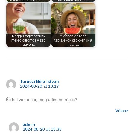
Reggel fogyasszunk
A vízben gazdag
meleg citromos vizet,
táplálékok csökkentik a
nagyon…
nyári…
Turóczi Béla István
2024-08-20 at 18:17
És hol van a sör, meg a finom fröccs?
Válasz
admin
2024-08-20 at 18:35