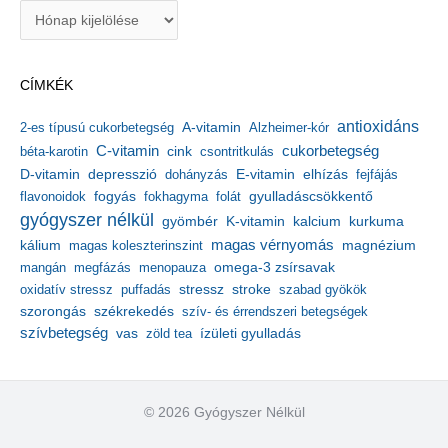
A
r
c
h
CÍMKÉK
í
v
antioxidáns
A-vitamin
2-es típusú cukorbetegség
Alzheimer-kór
u
m
C-vitamin
cukorbetegség
béta-karotin
cink
csontritkulás
depresszió
E-vitamin
D-vitamin
dohányzás
elhízás
fejfájás
gyulladáscsökkentő
flavonoidok
fogyás
fokhagyma
folát
gyógyszer nélkül
kalcium
gyömbér
K-vitamin
kurkuma
kálium
magas vérnyomás
magnézium
magas koleszterinszint
mangán
megfázás
menopauza
omega-3 zsírsavak
stressz
stroke
oxidatív stressz
puffadás
szabad gyökök
szorongás
székrekedés
szív- és érrendszeri betegségek
szívbetegség
ízületi gyulladás
vas
zöld tea
© 2026 Gyógyszer Nélkül