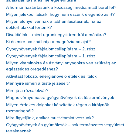
salaktalanításra és méregtelenítésre
A hormonháztartásunk a közösségi média miatt borul fel?
Milyen jelekből látszik, hogy nem eszünk elegendő zsírt?
Milyen előnyei vannak a lábhámlasztásnak, ha az
doktorhalakkal történik?
Divatdiéták – miért ugrunk egyik trendről a másikra?
Ki és mire használhatja a magnéziumolajat?
Gyógynövények fájdalomcsillapításra – 2. rész
Gyógynövények fájdalomcsillapításra – 1. rész
Milyen vitaminokra és ásványi anyagokra van szükség az
egészséges öregedéshez?
Aktivitást fokozó, energianövelő ételek és italok
Mennyire ismeri a teste jelzéseit?
Mire jó a rózsalekvár?
Magas vérnyomásra gyógynövények és fűszernövények
Milyen érdekes dolgokat készítettek régen a királynők
rozmaringból?
Mire figyeljünk, amikor multivitamint veszünk?
Gyógynövények és gyümölcsök – sok természetes vegyületet
tartalmaznak