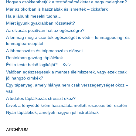
Hogyan csökkenthetjük a testhőmérsékletet a nagy melegben?
Már az ókorban is használták és ismerték – cickafark
Ha a lábunk mesélni tudna…
Miért igyunk gyakrabban rózsateát?
Az olvasás pozitívan hat az egészségre?
A lenmag még a csontok egészségét is védi – lenmagpuding- és
lenmagtearecepttel
A lábmasszázs és talpmasszázs előnyei
Rostokban gazdag táplálékok
Érti a teste belső logikáját? – Kvíz
Valóban egészségesek a mentes élelmiszerek, vagy ezek csak
jól hangzó címkék?
Egy tápanyag, amely hiánya nem csak vérszegénységet okoz –
vas
A tudatos táplálkozás stresszt okoz?
Érvek a fényvédő krém használata mellett rosaceás bőr esetén
Nyári táplálékok, amelyek nagyon jól hidratálnak
ARCHÍVUM