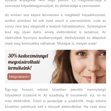
ásványi anyagokat nem segít pótolni. Ez megzavarhatja a
szervezet folyadékegyensúlyát, és dehidratálja a szervezetet.
Az emberi test képes fenntartani a megfelelő folyadékszintet,
amikor azonban túl sok vizet veszít a szervezetünk, csak az
ivóvíz nem lesz elegendő a testünk hidratálásához. Szükségünk
lesz egy olyan italra, amely elektrolitokat is tartalmaz. Az
elektrolitok bizonyos tevékenységek, élethelyzetek és állapotok
miatt még fontosabbá válhatnak. Mutatjuk is, melyek ezek!
Egy-egy hosszú edzést követően jelentős mennyiségű
folyadékot izzadunk ki. Az izzadtság fő összetevői: víz, só és
más elektrolitok. Ezért is javasolják a szakértők, hogy edzést
követően pótolnunk kell a kiizzadt elektrolitokat. Ha csak sima