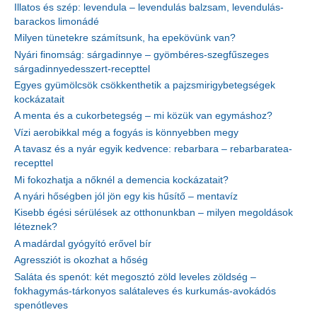
Illatos és szép: levendula – levendulás balzsam, levendulás-
barackos limonádé
Milyen tünetekre számítsunk, ha epekövünk van?
Nyári finomság: sárgadinnye – gyömbéres-szegfűszeges
sárgadinnyedesszert-recepttel
Egyes gyümölcsök csökkenthetik a pajzsmirigybetegségek
kockázatait
A menta és a cukorbetegség – mi közük van egymáshoz?
Vízi aerobikkal még a fogyás is könnyebben megy
A tavasz és a nyár egyik kedvence: rebarbara – rebarbaratea-
recepttel
Mi fokozhatja a nőknél a demencia kockázatait?
A nyári hőségben jól jön egy kis hűsítő – mentavíz
Kisebb égési sérülések az otthonunkban – milyen megoldások
léteznek?
A madárdal gyógyító erővel bír
Agressziót is okozhat a hőség
Saláta és spenót: két megosztó zöld leveles zöldség –
fokhagymás-tárkonyos salátaleves és kurkumás-avokádós
spenótleves