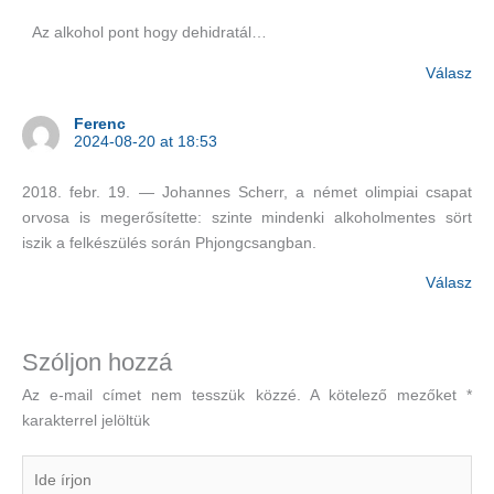
Az alkohol pont hogy dehidratál…
Válasz
Ferenc
2024-08-20 at 18:53
2018. febr. 19. — Johannes Scherr, a német olimpiai csapat
orvosa is megerősítette: szinte mindenki alkoholmentes sört
iszik a felkészülés során Phjongcsangban.
Válasz
Szóljon hozzá
Az e-mail címet nem tesszük közzé.
A kötelező mezőket
*
karakterrel jelöltük
Ide
írjon