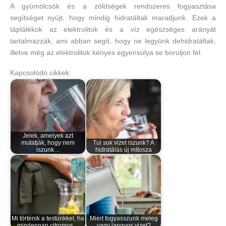
A gyümölcsök és a zöldségek rendszeres fogyasztása
segítséget nyújt, hogy mindig hidratáltak maradjunk. Ezek a
táplálékok az elektrolitok és a víz egészséges arányát
tartalmazzák, ami abban segít, hogy ne legyünk dehidratáltak,
illetve még az elektrolitok kényes egyensúlya se boruljon fel.
Kapcsolódó cikkek:
Jelek, amelyek azt
mutatják, hogy nem
Túl sok vizet iszunk? A
iszunk…
hidratálás új mítosza
Mi történik a testünkkel, ha
Miért fogyasszunk meleg
mindennap citromos…
vagy langyos vizet?