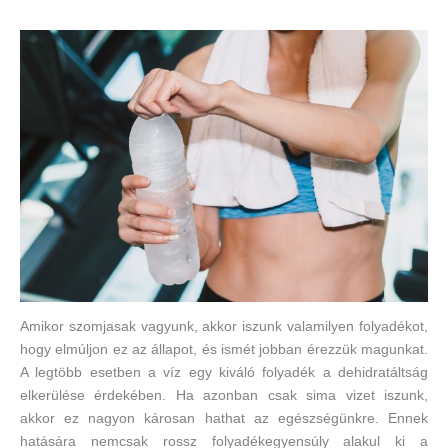
Amikor szomjasak vagyunk, akkor iszunk valamilyen folyadékot,
hogy elmúljon ez az állapot, és ismét jobban érezzük magunkat.
A legtöbb esetben a víz egy kiváló folyadék a dehidratáltság
elkerülése érdekében. Ha azonban csak sima vizet iszunk,
akkor ez nagyon károsan hathat az egészségünkre. Ennek
hatására nemcsak rossz folyadékegyensúly alakul ki a