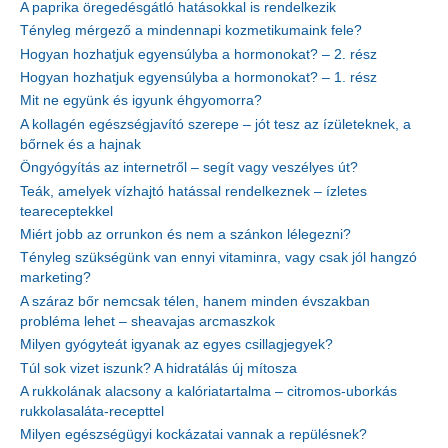
A paprika öregedésgátló hatásokkal is rendelkezik
Tényleg mérgező a mindennapi kozmetikumaink fele?
Hogyan hozhatjuk egyensúlyba a hormonokat? – 2. rész
Hogyan hozhatjuk egyensúlyba a hormonokat? – 1. rész
Mit ne együnk és igyunk éhgyomorra?
A kollagén egészségjavító szerepe – jót tesz az ízületeknek, a
bőrnek és a hajnak
Öngyógyítás az internetről – segít vagy veszélyes út?
Teák, amelyek vízhajtó hatással rendelkeznek – ízletes
teareceptekkel
Miért jobb az orrunkon és nem a szánkon lélegezni?
Tényleg szükségünk van ennyi vitaminra, vagy csak jól hangzó
marketing?
A száraz bőr nemcsak télen, hanem minden évszakban
probléma lehet – sheavajas arcmaszkok
Milyen gyógyteát igyanak az egyes csillagjegyek?
Túl sok vizet iszunk? A hidratálás új mítosza
A rukkolának alacsony a kalóriatartalma – citromos-uborkás
rukkolasaláta-recepttel
Milyen egészségügyi kockázatai vannak a repülésnek?