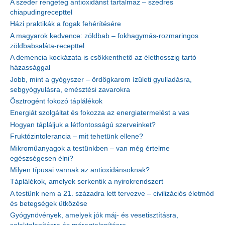
A szeder rengeteg antioxidánst tartalmaz – szedres
chiapudingrecepttel
Házi praktikák a fogak fehérítésére
A magyarok kedvence: zöldbab – fokhagymás-rozmaringos
zöldbabsaláta-recepttel
A demencia kockázata is csökkenthető az élethosszig tartó
házassággal
Jobb, mint a gyógyszer – ördögkarom ízületi gyulladásra,
sebgyógyulásra, emésztési zavarokra
Ösztrogént fokozó táplálékok
Energiát szolgáltat és fokozza az energiatermelést a vas
Hogyan tápláljuk a létfontosságú szerveinket?
Fruktózintolerancia – mit tehetünk ellene?
Mikroműanyagok a testünkben – van még értelme
egészségesen élni?
Milyen típusai vannak az antioxidánsoknak?
Táplálékok, amelyek serkentik a nyirokrendszert
A testünk nem a 21. századra lett tervezve – civilizációs életmód
és betegségek ütközése
Gyógynövények, amelyek jók máj- és vesetisztításra,