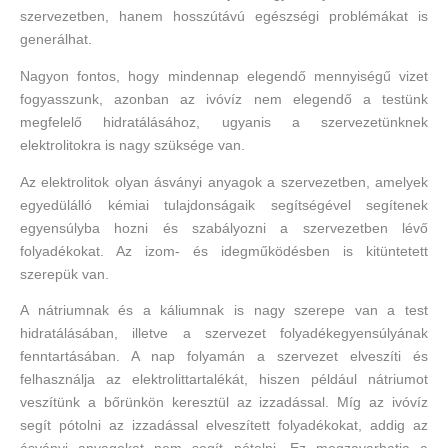
szervezetben, hanem hosszútávú egészségi problémákat is
generálhat.
Nagyon fontos, hogy mindennap elegendő mennyiségű vizet
fogyasszunk, azonban az ivóvíz nem elegendő a testünk
megfelelő hidratálásához, ugyanis a szervezetünknek
elektrolitokra is nagy szüksége van.
Az elektrolitok olyan ásványi anyagok a szervezetben, amelyek
egyedülálló kémiai tulajdonságaik segítségével segítenek
egyensúlyba hozni és szabályozni a szervezetben lévő
folyadékokat. Az izom- és idegműködésben is kitüntetett
szerepük van.
A nátriumnak és a káliumnak is nagy szerepe van a test
hidratálásában, illetve a szervezet folyadékegyensúlyának
fenntartásában. A nap folyamán a szervezet elveszíti és
felhasználja az elektrolittartalékát, hiszen például nátriumot
veszítünk a bőrünkön keresztül az izzadással. Míg az ivóvíz
segít pótolni az izzadással elveszített folyadékokat, addig az