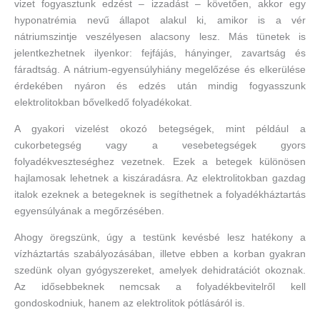
vizet fogyasztunk edzést – izzadást – követően, akkor egy
hyponatrémia nevű állapot alakul ki, amikor is a vér
nátriumszintje veszélyesen alacsony lesz. Más tünetek is
jelentkezhetnek ilyenkor: fejfájás, hányinger, zavartság és
fáradtság. A nátrium-egyensúlyhiány megelőzése és elkerülése
érdekében nyáron és edzés után mindig fogyasszunk
elektrolitokban bővelkedő folyadékokat.
A gyakori vizelést okozó betegségek, mint például a
cukorbetegség vagy a vesebetegségek gyors
folyadékveszteséghez vezetnek. Ezek a betegek különösen
hajlamosak lehetnek a kiszáradásra. Az elektrolitokban gazdag
italok ezeknek a betegeknek is segíthetnek a folyadékháztartás
egyensúlyának a megőrzésében.
Ahogy öregszünk, úgy a testünk kevésbé lesz hatékony a
vízháztartás szabályozásában, illetve ebben a korban gyakran
szedünk olyan gyógyszereket, amelyek dehidratációt okoznak.
Az idősebbeknek nemcsak a folyadékbevitelről kell
gondoskodniuk, hanem az elektrolitok pótlásáról is.