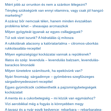
Miért jobb az orrunkon és nem a szánkon lélegezni?
Tényleg szükségünk van ennyi vitaminra, vagy csak jól hangzó
marketing?
A száraz bőr nemcsak télen, hanem minden évszakban
probléma lehet – sheavajas arcmaszkok
Milyen gyógyteát igyanak az egyes csillagjegyek?
Túl sok vizet iszunk? A hidratálás új mítosza
A rukkolának alacsony a kalóriatartalma – citromos-uborkás
rukkolasaláta-recepttel
Milyen egészségügyi kockázatai vannak a repülésnek?
Illatos és szép: levendula – levendulás balzsam, levendulás-
barackos limonádé
Milyen tünetekre számítsunk, ha epekövünk van?
Nyári finomság: sárgadinnye – gyömbéres-szegfűszeges
sárgadinnyedesszert-recepttel
Egyes gyümölcsök csökkenthetik a pajzsmirigybetegségek
kockázatait
A menta és a cukorbetegség – mi közük van egymáshoz?
Vízi aerobikkal még a fogyás is könnyebben megy
A tavasz és a nyár egyik kedvence: rebarbara – rebarbaratea-