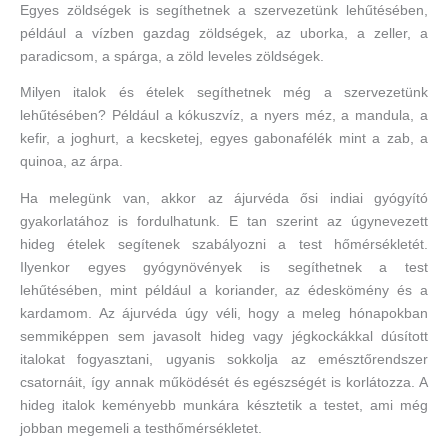
Egyes zöldségek is segíthetnek a szervezetünk lehűtésében,
például a vízben gazdag zöldségek, az uborka, a zeller, a
paradicsom, a spárga, a zöld leveles zöldségek.
Milyen italok és ételek segíthetnek még a szervezetünk
lehűtésében? Például a kókuszvíz, a nyers méz, a mandula, a
kefir, a joghurt, a kecsketej, egyes gabonafélék mint a zab, a
quinoa, az árpa.
Ha melegünk van, akkor az ájurvéda ősi indiai gyógyító
gyakorlatához is fordulhatunk. E tan szerint az úgynevezett
hideg ételek segítenek szabályozni a test hőmérsékletét.
Ilyenkor egyes gyógynövények is segíthetnek a test
lehűtésében, mint például a koriander, az édeskömény és a
kardamom. Az ájurvéda úgy véli, hogy a meleg hónapokban
semmiképpen sem javasolt hideg vagy jégkockákkal dúsított
italokat fogyasztani, ugyanis sokkolja az emésztőrendszer
csatornáit, így annak működését és egészségét is korlátozza. A
hideg italok keményebb munkára késztetik a testet, ami még
jobban megemeli a testhőmérsékletet.