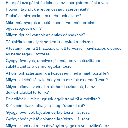
Energiát szolgáltat és fokozza az energiatermelést a vas
Hogyan tápláljuk a létfontosságú szerveinket?
Fruktózintolerancia – mit tehetünk ellene?
Mikroműanyagok a testünkben – van még értelme
egészségesen élni?
Milyen típusai vannak az antioxidánsoknak?
Táplálékok, amelyek serkentik a nyirokrendszert
A testünk nem a 21. századra lett tervezve – civilizációs életmód
és betegségek ütközése
Gyógynövények, amelyek jók máj- és vesetisztításra,
salaktalanításra és méregtelenítésre
A hormonháztartásunk a közösségi média miatt borul fel?
Milyen jelekből látszik, hogy nem eszünk elegendő zsírt?
Milyen előnyei vannak a lábhámlasztásnak, ha az
doktorhalakkal történik?
Divatdiéták – miért ugrunk egyik trendről a másikra?
Ki és mire használhatja a magnéziumolajat?
Gyógynövények fájdalomcsillapításra – 2. rész
Gyógynövények fájdalomcsillapításra – 1. rész
Milyen vitaminokra és ásványi anyagokra van szükség az