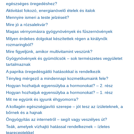
egészséges öregedéshez?
Aktivitást fokozó, energianövelő ételek és italok
Mennyire ismeri a teste jelzéseit?
Mire jó a rózsalekvár?
Magas vérnyomásra gyógynövények és fűszernövények
Milyen érdekes dolgokat készítettek régen a királynők
rozmaringból?
Mire figyeljünk, amikor multivitamint veszünk?
Gyógynövények és gyümölcsök – sok természetes vegyületet
tartalmaznak
A paprika öregedésgátló hatásokkal is rendelkezik
Tényleg mérgező a mindennapi kozmetikumaink fele?
Hogyan hozhatjuk egyensúlyba a hormonokat? – 2. rész
Hogyan hozhatjuk egyensúlyba a hormonokat? – 1. rész
Mit ne együnk és igyunk éhgyomorra?
A kollagén egészségjavító szerepe – jót tesz az ízületeknek, a
bőrnek és a hajnak
Öngyógyítás az internetről – segít vagy veszélyes út?
Teák, amelyek vízhajtó hatással rendelkeznek – ízletes
teareceptekkel