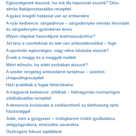
Egészségesek leszünk, ha sok lila káposztát eszünk? Diós-
almás lilakáposztasaláta-recepttel
A gyász öregítő hatással van az emberekre
A nyár kedvence: sárgadinnye – sárgadinnyés-mentás limonádé
és sárgadinnyés-gyömbéres leves
Milyen olajokat használjunk testmasszázshoz?
Jót tesz a csontoknak és tele van antioxidánsokkal – füge
A sportolás egészséges, vagy néha túlzásba visszük?
Érvek a meggy és a meggylé mellett
Miért előnyös, ha sötét szobában alszunk?
A szeder rengeteg antioxidánst tartalmaz – szedres
chiapudingrecepttel
Házi praktikák a fogak fehérítésére
A magyarok kedvence: zöldbab – fokhagymás-rozmaringos
zöldbabsaláta-recepttel
A demencia kockázata is csökkenthető az élethosszig tartó
házassággal
Jobb, mint a gyógyszer – ördögkarom ízületi gyulladásra,
sebgyógyulásra, emésztési zavarokra
Ösztrogént fokozó táplálékok