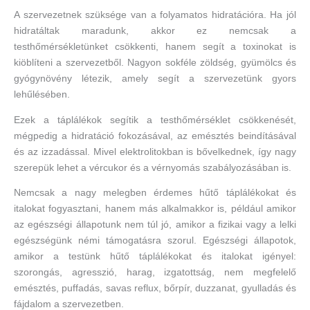
A szervezetnek szüksége van a folyamatos hidratációra. Ha jól
hidratáltak maradunk, akkor ez nemcsak a
testhőmérsékletünket csökkenti, hanem segít a toxinokat is
kiöblíteni a szervezetből. Nagyon sokféle zöldség, gyümölcs és
gyógynövény létezik, amely segít a szervezetünk gyors
lehűlésében.
Ezek a táplálékok segítik a testhőmérséklet csökkenését,
mégpedig a hidratáció fokozásával, az emésztés beindításával
és az izzadással. Mivel elektrolitokban is bővelkednek, így nagy
szerepük lehet a vércukor és a vérnyomás szabályozásában is.
Nemcsak a nagy melegben érdemes hűtő táplálékokat és
italokat fogyasztani, hanem más alkalmakkor is, például amikor
az egészségi állapotunk nem túl jó, amikor a fizikai vagy a lelki
egészségünk némi támogatásra szorul. Egészségi állapotok,
amikor a testünk hűtő táplálékokat és italokat igényel:
szorongás, agresszió, harag, izgatottság, nem megfelelő
emésztés, puffadás, savas reflux, bőrpír, duzzanat, gyulladás és
fájdalom a szervezetben.