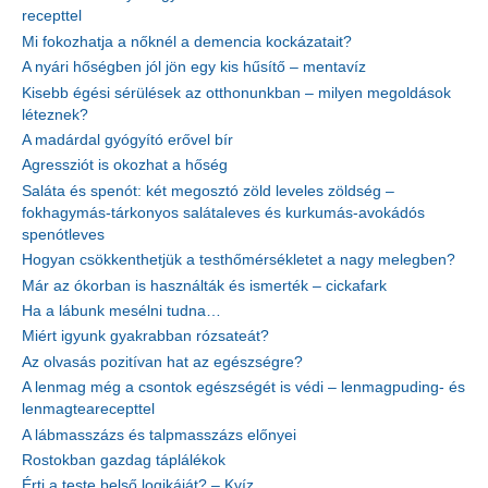
recepttel
Mi fokozhatja a nőknél a demencia kockázatait?
A nyári hőségben jól jön egy kis hűsítő – mentavíz
Kisebb égési sérülések az otthonunkban – milyen megoldások
léteznek?
A madárdal gyógyító erővel bír
Agressziót is okozhat a hőség
Saláta és spenót: két megosztó zöld leveles zöldség –
fokhagymás-tárkonyos salátaleves és kurkumás-avokádós
spenótleves
Hogyan csökkenthetjük a testhőmérsékletet a nagy melegben?
Már az ókorban is használták és ismerték – cickafark
Ha a lábunk mesélni tudna…
Miért igyunk gyakrabban rózsateát?
Az olvasás pozitívan hat az egészségre?
A lenmag még a csontok egészségét is védi – lenmagpuding- és
lenmagtearecepttel
A lábmasszázs és talpmasszázs előnyei
Rostokban gazdag táplálékok
Érti a teste belső logikáját? – Kvíz