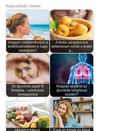
Kapcsolódó cikkek:
Hogyan csökkenthetjük a
A lédús sárgabarack
testhőmérsékletet a nagy
kellemesen lehűti a testet
melegben?
a…
Az ájurvéda egyik fő
Hogyan segíthet az
feladata – szeressük
ájurvéda hörghurut
önmagunkat
esetén?
Aktivitást fokozó,
Ezek az ételek és italok