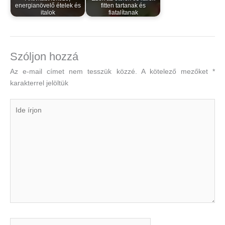
energianövelő ételek és
fitten tartanak és
italok
fiatalítanak
Szóljon hozzá
Az e-mail címet nem tesszük közzé.
A kötelező mezőket
*
karakterrel jelöltük
Ide
írjon
Name*