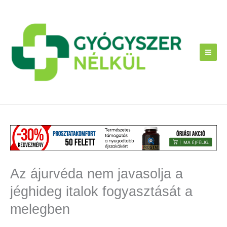
Skip
to
content
Az ájurvéda nem javasolja a
jéghideg italok fogyasztását a
melegben