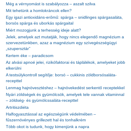
Még a vérnyomást is szabályozza – aszalt szilva
Mit tehetünk a homlokráncok ellen?
Egy igazi antioxidáns-erőmű: spárga – snidlinges spárgasaláta,
borsós spárga és uborkás spárgaital
Miért mozogjunk a terhesség ideje alatt?
Jelek, amelyek azt mutatják, hogy nincs elegendő magnézium a
szervezetünkben, azaz a magnézium egy szívegészségügyi
„szupersztár”
Kertem éke – paradicsom
Az alvási apnoé jelei, rizikófaktorai és táplálékok, amelyeket jobb
elkerülni
A testsúlykontroll segítője: borsó – cukkinis zöldborsósaláta-
recepttel
Lenmag hajnövesztéshez – hajnövekedést serkentő receptekkel
Nyári zöldségek és gyümölcsök, amelyek tele vannak vitaminnal
– zöldség- és gyümölcssaláta-recepttel
Artritiszdiéta
Halfogyasztással az egészségünk védelmében –
fűszernövényes grillezett hal és tonhalkrém
Több okot is tudunk, hogy kimenjünk a napra