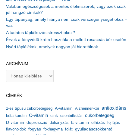
Valóban egészségesek a mentes élelmiszerek, vagy ezek csak
jól hangzó címkék?
Egy tápanyag, amely hiánya nem csak vérszegénységet okoz –
vas
A tudatos táplálkozás stresszt okoz?
Érvek a fényvédő krém használata mellett rosaceás bőr esetén
Nyári táplálékok, amelyek nagyon jól hidratálnak
ARCHÍVUM
A
r
c
h
CÍMKÉK
í
v
antioxidáns
A-vitamin
2-es típusú cukorbetegség
Alzheimer-kór
u
m
C-vitamin
cukorbetegség
béta-karotin
cink
csontritkulás
depresszió
E-vitamin
D-vitamin
dohányzás
elhízás
fejfájás
gyulladáscsökkentő
flavonoidok
fogyás
fokhagyma
folát