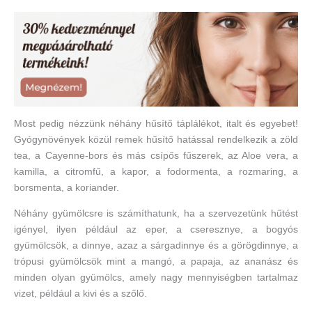
Most pedig nézzünk néhány hűsítő táplálékot, italt és egyebet!
Gyógynövények közül remek hűsítő hatással rendelkezik a zöld
tea, a Cayenne-bors és más csípős fűszerek, az Aloe vera, a
kamilla, a citromfű, a kapor, a fodormenta, a rozmaring, a
borsmenta, a koriander.
Néhány gyümölcsre is számíthatunk, ha a szervezetünk hűtést
igényel, ilyen például az eper, a cseresznye, a bogyós
gyümölcsök, a dinnye, azaz a sárgadinnye és a görögdinnye, a
trópusi gyümölcsök mint a mangó, a papaja, az ananász és
minden olyan gyümölcs, amely nagy mennyiségben tartalmaz
vizet, például a kivi és a szőlő.