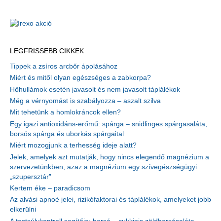
LEGFRISSEBB CIKKEK
Tippek a zsíros arcbőr ápolásához
Miért és mitől olyan egészséges a zabkorpa?
Hőhullámok esetén javasolt és nem javasolt táplálékok
Még a vérnyomást is szabályozza – aszalt szilva
Mit tehetünk a homlokráncok ellen?
Egy igazi antioxidáns-erőmű: spárga – snidlinges spárgasaláta,
borsós spárga és uborkás spárgaital
Miért mozogjunk a terhesség ideje alatt?
Jelek, amelyek azt mutatják, hogy nincs elegendő magnézium a
szervezetünkben, azaz a magnézium egy szívegészségügyi
„szupersztár”
Kertem éke – paradicsom
Az alvási apnoé jelei, rizikófaktorai és táplálékok, amelyeket jobb
elkerülni