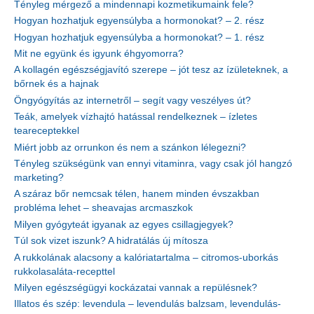
Tényleg mérgező a mindennapi kozmetikumaink fele?
Hogyan hozhatjuk egyensúlyba a hormonokat? – 2. rész
Hogyan hozhatjuk egyensúlyba a hormonokat? – 1. rész
Mit ne együnk és igyunk éhgyomorra?
A kollagén egészségjavító szerepe – jót tesz az ízületeknek, a
bőrnek és a hajnak
Öngyógyítás az internetről – segít vagy veszélyes út?
Teák, amelyek vízhajtó hatással rendelkeznek – ízletes
teareceptekkel
Miért jobb az orrunkon és nem a szánkon lélegezni?
Tényleg szükségünk van ennyi vitaminra, vagy csak jól hangzó
marketing?
A száraz bőr nemcsak télen, hanem minden évszakban
probléma lehet – sheavajas arcmaszkok
Milyen gyógyteát igyanak az egyes csillagjegyek?
Túl sok vizet iszunk? A hidratálás új mítosza
A rukkolának alacsony a kalóriatartalma – citromos-uborkás
rukkolasaláta-recepttel
Milyen egészségügyi kockázatai vannak a repülésnek?
Illatos és szép: levendula – levendulás balzsam, levendulás-