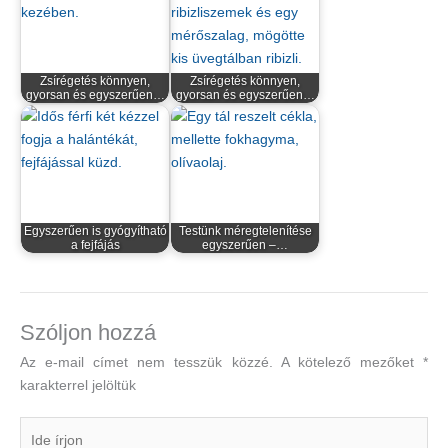
Zsírégetés könnyen,
Zsírégetés könnyen,
gyorsan és egyszerűen…
gyorsan és egyszerűen…
Egyszerűen is gyógyítható
Testünk méregtelenítése
a fejfájás
egyszerűen –…
Szóljon hozzá
Az e-mail címet nem tesszük közzé.
A kötelező mezőket
*
karakterrel jelöltük
Ide