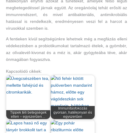
hatékonyan enyhíti azokat a tüneteket, amelyek felső légúti
megbetegedéssel járnak együtt. Az oregánóolaj tehát erősíti az
immunrendszert, és mivel antibakteriális, antimikrobiális
hatással is rendelkezik, eredményesen veszi fel a harcot a
vírusokkal szemben is.
A fentieken kívül segítségünkre lehetnek még a megfázás elleni
védekezésben a probiotikumokat tartalmazó ételek, a gyömbér,
az olívalevél-kivonat és a méz is, akár gyógyteába téve, akár
önmagában fogyasztva.
Kapcsolódó cikkek:
Immunitásfokozás
Tippek téli betegségek
gyorsan, hatékonyan és
ellen – egyszerűen…
egyszerűen