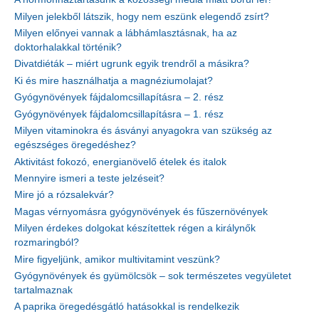
Milyen jelekből látszik, hogy nem eszünk elegendő zsírt?
Milyen előnyei vannak a lábhámlasztásnak, ha az
doktorhalakkal történik?
Divatdiéták – miért ugrunk egyik trendről a másikra?
Ki és mire használhatja a magnéziumolajat?
Gyógynövények fájdalomcsillapításra – 2. rész
Gyógynövények fájdalomcsillapításra – 1. rész
Milyen vitaminokra és ásványi anyagokra van szükség az
egészséges öregedéshez?
Aktivitást fokozó, energianövelő ételek és italok
Mennyire ismeri a teste jelzéseit?
Mire jó a rózsalekvár?
Magas vérnyomásra gyógynövények és fűszernövények
Milyen érdekes dolgokat készítettek régen a királynők
rozmaringból?
Mire figyeljünk, amikor multivitamint veszünk?
Gyógynövények és gyümölcsök – sok természetes vegyületet
tartalmaznak
A paprika öregedésgátló hatásokkal is rendelkezik