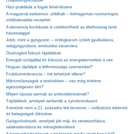
chiapudingrecepttel
Házi praktikák a fogak fehérítésére
A magyarok kedvence: zöldbab – fokhagymás-rozmaringos
zöldbabsaláta-recepttel
A demencia kockázata is csökkenthető az élethosszig tartó
házassággal
Jobb, mint a gyógyszer – ördögkarom ízületi gyulladásra,
sebgyógyulásra, emésztési zavarokra
Ösztrogént fokozó táplálékok
Energiát szolgáltat és fokozza az energiatermelést a vas
Hogyan tápláljuk a létfontosságú szerveinket?
Fruktózintolerancia – mit tehetünk ellene?
Mikroműanyagok a testünkben – van még értelme
egészségesen élni?
Milyen típusai vannak az antioxidánsoknak?
Táplálékok, amelyek serkentik a nyirokrendszert
A testünk nem a 21. századra lett tervezve – civilizációs életmód
és betegségek ütközése
Gyógynövények, amelyek jók máj- és vesetisztításra,
salaktalanításra és méregtelenítésre
A hormonháztartásunk a közösségi média miatt borul fel?