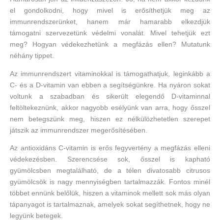
el gondolkodni, hogy mivel is erősíthetjük meg az
immunrendszerünket, hanem már hamarabb elkezdjük
támogatni szervezetünk védelmi vonalát. Mivel tehetjük ezt
meg? Hogyan védekezhetünk a megfázás ellen? Mutatunk
néhány tippet.
Az immunrendszert vitaminokkal is támogathatjuk, leginkább a
C- és a D-vitamin van ebben a segítségünkre. Ha nyáron sokat
voltunk a szabadban és sikerült elegendő D-vitaminnal
feltöltekeznünk, akkor nagyobb esélyünk van arra, hogy ősszel
nem betegszünk meg, hiszen ez nélkülözhetetlen szerepet
játszik az immunrendszer megerősítésében.
Az antioxidáns C-vitamin is erős fegyvertény a megfázás elleni
védekezésben. Szerencsése sok, ősszel is kapható
gyümölcsben megtalálható, de a télen divatosabb citrusos
gyümölcsök is nagy mennyiségben tartalmazzák. Fontos minél
többet ennünk belőlük, hiszen a vitaminok mellett sok más olyan
tápanyagot is tartalmaznak, amelyek sokat segíthetnek, hogy ne
legyünk betegek.