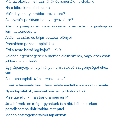
Már az ókorban is használták és ismerték – cickafark
Ha a lábunk mesélni tudna…
Miért igyunk gyakrabban rózsateát?
Az olvasás pozitívan hat az egészségre?
A lenmag még a csontok egészségét is védi – lenmagpuding- és
lenmagtearecepttel
A lábmasszázs és talpmasszázs előnyei
Rostokban gazdag táplálékok
Érti a teste belső logikáját? – Kvíz
Valóban egészségesek a mentes élelmiszerek, vagy ezek csak
jól hangzó címkék?
Egy tápanyag, amely hiánya nem csak vérszegénységet okoz –
vas
A tudatos táplálkozás stresszt okoz?
Érvek a fényvédő krém használata mellett rosaceás bőr esetén
Nyári táplálékok, amelyek nagyon jól hidratálnak
Mire ügyeljünk, ha strandra megyünk?
Jó a bőrnek, és még fogyhatunk is a ribizlitől – uborkás-
paradicsomos ribizlisaláta-recepttel
Magas ösztrogéntartalmú táplálékok