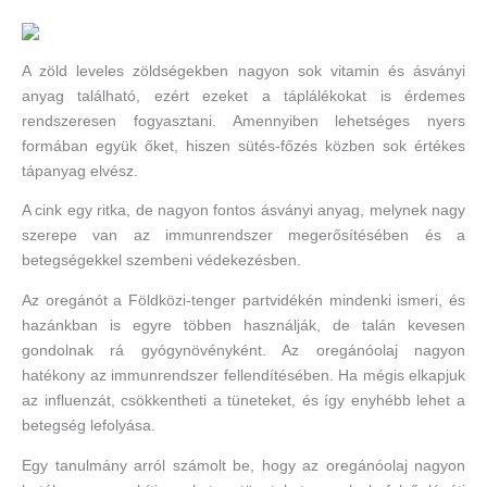
A zöld leveles zöldségekben nagyon sok vitamin és ásványi
anyag található, ezért ezeket a táplálékokat is érdemes
rendszeresen fogyasztani. Amennyiben lehetséges nyers
formában együk őket, hiszen sütés-főzés közben sok értékes
tápanyag elvész.
A cink egy ritka, de nagyon fontos ásványi anyag, melynek nagy
szerepe van az immunrendszer megerősítésében és a
betegségekkel szembeni védekezésben.
Az oregánót a Földközi-tenger partvidékén mindenki ismeri, és
hazánkban is egyre többen használják, de talán kevesen
gondolnak rá gyógynövényként. Az oregánóolaj nagyon
hatékony az immunrendszer fellendítésében. Ha mégis elkapjuk
az influenzát, csökkentheti a tüneteket, és így enyhébb lehet a
betegség lefolyása.
Egy tanulmány arról számolt be, hogy az oregánóolaj nagyon