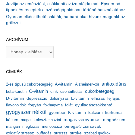
Javítja az emésztést, csökkenti az izomfájdalmat: Epsom-só –
tippek és receptek a szépségápolásban történő használatához
Gyorsan elkészíthető saláták, ha barátokat hívunk magunkhoz
grillezni
ARCHÍVUM
A
r
c
h
CÍMKÉK
í
v
antioxidáns
A-vitamin
2-es típusú cukorbetegség
Alzheimer-kór
u
m
C-vitamin
cukorbetegség
béta-karotin
cink
csontritkulás
depresszió
E-vitamin
D-vitamin
dohányzás
elhízás
fejfájás
gyulladáscsökkentő
flavonoidok
fogyás
fokhagyma
folát
gyógyszer nélkül
kalcium
gyömbér
K-vitamin
kurkuma
kálium
magas vérnyomás
magnézium
magas koleszterinszint
mangán
megfázás
menopauza
omega-3 zsírsavak
stressz
stroke
oxidatív stressz
puffadás
szabad gyökök