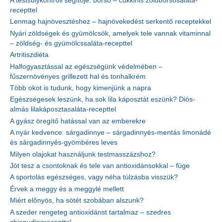
A testsúlykontroll segítője: borsó – cukkinis zöldborsósaláta-
recepttel
Lenmag hajnövesztéshez – hajnövekedést serkentő receptekkel
Nyári zöldségek és gyümölcsök, amelyek tele vannak vitaminnal
– zöldség- és gyümölcssaláta-recepttel
Artritiszdiéta
Halfogyasztással az egészségünk védelmében –
fűszernövényes grillezett hal és tonhalkrém
Több okot is tudunk, hogy kimenjünk a napra
Egészségesek leszünk, ha sok lila káposztát eszünk? Diós-
almás lilakáposztasaláta-recepttel
A gyász öregítő hatással van az emberekre
A nyár kedvence: sárgadinnye – sárgadinnyés-mentás limonádé
és sárgadinnyés-gyömbéres leves
Milyen olajokat használjunk testmasszázshoz?
Jót tesz a csontoknak és tele van antioxidánsokkal – füge
A sportolás egészséges, vagy néha túlzásba visszük?
Érvek a meggy és a meggylé mellett
Miért előnyös, ha sötét szobában alszunk?
A szeder rengeteg antioxidánst tartalmaz – szedres