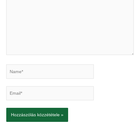
írjon
Name*
Email*