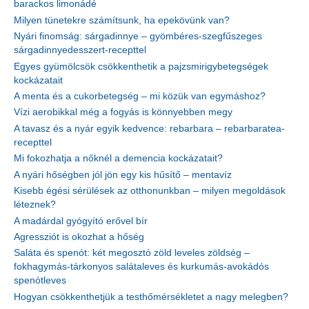
barackos limonádé
Milyen tünetekre számítsunk, ha epekövünk van?
Nyári finomság: sárgadinnye – gyömbéres-szegfűszeges
sárgadinnyedesszert-recepttel
Egyes gyümölcsök csökkenthetik a pajzsmirigybetegségek
kockázatait
A menta és a cukorbetegség – mi közük van egymáshoz?
Vízi aerobikkal még a fogyás is könnyebben megy
A tavasz és a nyár egyik kedvence: rebarbara – rebarbaratea-
recepttel
Mi fokozhatja a nőknél a demencia kockázatait?
A nyári hőségben jól jön egy kis hűsítő – mentavíz
Kisebb égési sérülések az otthonunkban – milyen megoldások
léteznek?
A madárdal gyógyító erővel bír
Agressziót is okozhat a hőség
Saláta és spenót: két megosztó zöld leveles zöldség –
fokhagymás-tárkonyos salátaleves és kurkumás-avokádós
spenótleves
Hogyan csökkenthetjük a testhőmérsékletet a nagy melegben?