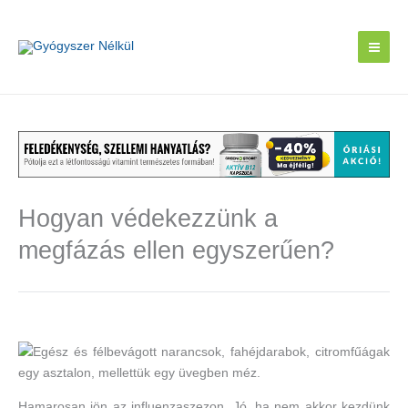
Skip
to
content
Hogyan védekezzünk a
megfázás ellen egyszerűen?
Hamarosan jön az influenzaszezon. Jó, ha nem akkor kezdünk