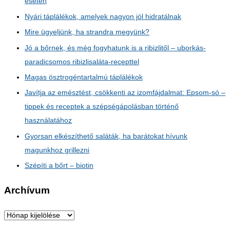
esetén
Nyári táplálékok, amelyek nagyon jól hidratálnak
Mire ügyeljünk, ha strandra megyünk?
Jó a bőrnek, és még fogyhatunk is a ribizlitől – uborkás-
paradicsomos ribizlisaláta-recepttel
Magas ösztrogéntartalmú táplálékok
Javítja az emésztést, csökkenti az izomfájdalmat: Epsom-só –
tippek és receptek a szépségápolásban történő
használatához
Gyorsan elkészíthető saláták, ha barátokat hívunk
magunkhoz grillezni
Szépíti a bőrt – biotin
Archívum
A
r