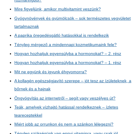
rozmaringból?
Mire figyeljünk, amikor multivitamint veszünk?
Gyógynövények és gyümölcsök – sok természetes vegyületet
tartalmaznak
A paprika öregedésgátló hatásokkal is rendelkezik
Tényleg mérgező a mindennapi kozmetikumaink fele?
Hogyan hozhatjuk egyensúlyba a hormonokat? – 2. rész
Hogyan hozhatjuk egyensúlyba a hormonokat? – 1. rész
Mit ne együnk és igyunk éhgyomorra?
A kollagén egészségjavító szerepe – jót tesz az ízületeknek, a
bőrnek és a hajnak
Öngyógyítás az internetről – segít vagy veszélyes út?
Teák, amelyek vízhajtó hatással rendelkeznek – ízletes
teareceptekkel
Miért jobb az orrunkon és nem a szánkon lélegezni?
Tényleg szükségünk van ennyi vitaminra, vagy csak jól