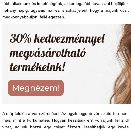
több alkalmunk és lehetőségünk, akkor legalább tavasszal böjtöljünk
néhány napig, ugyanis már ez is sokat jelent, hogy a májunk kicsit
megkönnyebbüljön, fellélegezzen.
A máj felelős a vér szűréséért. Az egyik legjobb vértisztító tea nem
más, mint a kurkumatea. Hogyan készítsük el? Forraljunk fel 2 dl
vizet, adjunk hozzá egy csipet fűszert. Ízesíthetjük egy kevés