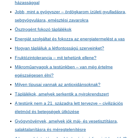
házassággal
Jobb, mint a gyógyszer – ördögkarom ízületi gyulladásra,
sebgyógyulásra, emésztési zavarokra
Ösztrogént fokozó táplálékok
Energiát szolgáltat és fokozza az energiatermelést a vas
Hogyan tápláljuk a létfontosságú szerveinket?
Fruktózintolerancia – mit tehetünk ellene?
Mikroműanyagok a testünkben – van még értelme
egészségesen élni?
Milyen típusai vannak az antioxidánsoknak?
Táplálékok, amelyek serkentik a nyirokrendszert
A testünk nem a 21. századra lett tervezve – civilizációs
életmód és betegségek ütközése
Gyógynövények, amelyek jók máj- és vesetisztításra,
salaktalanításra és méregtelenítésre