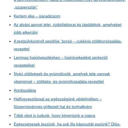
„szupersztár”
Kertem éke – paradicsom
Az alvási apnoé jelei, rizikófaktorai és táplálékok, amelyeket
jobb elkerülni
A testsúlykontroll segítője: borsó – cukkinis zöldborsósaláta-
recepttel
Lenmag hajnövesztéshez – hajnövekedést serkentő
receptekkel
Nyári zöldségek és gyümölcsök, amelyek tele vannak
vitaminnal – zöldség- és gyümölcssaláta-recepttel
Artritiszdiéta
Halfogyasztással az egészségünk védelmében –
fűszernövényes grillezett hal és tonhalkrém
Több okot is tudunk, hogy kimenjünk a napra
Egészségesek leszünk, ha sok lila káposztát eszünk? Diós-