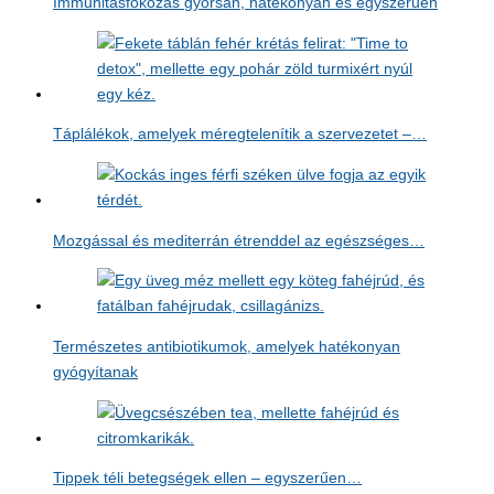
Immunitásfokozás gyorsan, hatékonyan és egyszerűen
Táplálékok, amelyek méregtelenítik a szervezetet –…
Mozgással és mediterrán étrenddel az egészséges…
Természetes antibiotikumok, amelyek hatékonyan
gyógyítanak
Tippek téli betegségek ellen – egyszerűen…