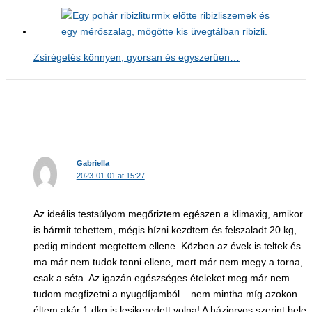
Zsírégetés könnyen, gyorsan és egyszerűen…
Gabriella
2023-01-01 at 15:27
Az ideális testsúlyom megőriztem egészen a klimaxig, amikor
is bármit tehettem, mégis hízni kezdtem és felszaladt 20 kg,
pedig mindent megtettem ellene. Közben az évek is teltek és
ma már nem tudok tenni ellene, mert már nem megy a torna,
csak a séta. Az igazán egészséges ételeket meg már nem
tudom megfizetni a nyugdíjamból – nem mintha míg azokon
éltem akár 1 dkg is lesikeredett volna! A háziorvos szerint bele