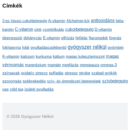
Címkék
c
h
antioxidáns
A-vitamin
2-es típusú cukorbetegség
Alzheimer-kór
béta-
í
C-vitamin
cukorbetegség
karotin
cink
csontritkulás
D-vitamin
v
depresszió
E-vitamin
dohányzás
elhízás
fejfájás
flavonoidok
fogyás
u
gyógyszer nélkül
m
gyulladáscsökkentő
fokhagyma
folát
gyömbér
kalcium
kálium
magas
K-vitamin
kurkuma
magas koleszterinszint
vérnyomás
magnézium
mangán
megfázás
menopauza
omega-3
stressz
stroke
zsírsavak
oxidatív stressz
puffadás
szabad gyökök
szorongás
székrekedés
szívbetegség
szív- és érrendszeri betegségek
ízületi gyulladás
vas
zöld tea
© 2026 Gyógyszer Nélkül