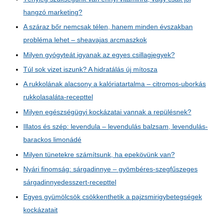
hangzó marketing?
A száraz bőr nemcsak télen, hanem minden évszakban
probléma lehet – sheavajas arcmaszkok
Milyen gyógyteát igyanak az egyes csillagjegyek?
Túl sok vizet iszunk? A hidratálás új mítosza
A rukkolának alacsony a kalóriatartalma – citromos-uborkás
rukkolasaláta-recepttel
Milyen egészségügyi kockázatai vannak a repülésnek?
Illatos és szép: levendula – levendulás balzsam, levendulás-
barackos limonádé
Milyen tünetekre számítsunk, ha epekövünk van?
Nyári finomság: sárgadinnye – gyömbéres-szegfűszeges
sárgadinnyedesszert-recepttel
Egyes gyümölcsök csökkenthetik a pajzsmirigybetegségek
kockázatait