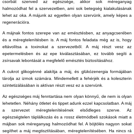
csorbát szenved az egészsége, akkor sok méreganyag
halmozódhat fel a szervezetben, ami sok betegség kialakulásának
lehet az oka. A májunk az egyetlen olyan szervünk, amely képes a
regenerációra.
A májnak fontos szerepe van az emésztésben, az anyagcserében
és a méregtelenítésben is. A máj fontos feladata még az is, hogy
eltávolítsa a toxinokat a szervezetből. A máj részt vesz az
epetermelésben és az epe kiválasztásában, ez tovább segíti a
zsírsavak lebontását a megfelelő emésztés biztosításához.
A cukrot glikogénné alakítja a máj, és glükózenergia formájában
tárolja az izmok számára. Mindemellett a fehérjék és a koleszterin
szintetizálásában is aktívan részt vesz ez a szervünk.
Az egészséges máj fenntartása nem olyan könnyű, de nem is olyan
lehetetlen. Néhány ötletet és tippet adunk ezzel kapcsolatban. A máj
a szervezet méregtelenítésének elsődleges szerve. Az
egészségtelen táplálkozás és a rossz életmódbeli szokások miatt a
májban sok méreganyag halmozódhat fel. A böjtölés nagyon sokat
segíthet a máj megtisztításában, méregtelenítésében. Ha nincs rá