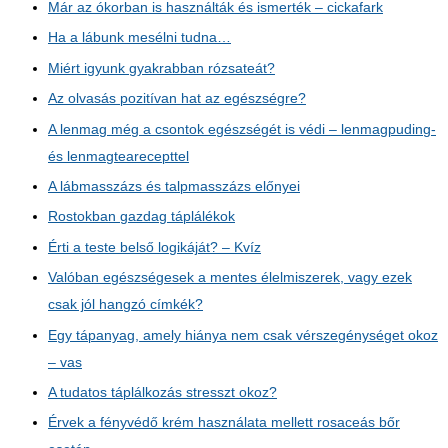
Már az ókorban is használták és ismerték – cickafark
Ha a lábunk mesélni tudna…
Miért igyunk gyakrabban rózsateát?
Az olvasás pozitívan hat az egészségre?
A lenmag még a csontok egészségét is védi – lenmagpuding-
és lenmagtearecepttel
A lábmasszázs és talpmasszázs előnyei
Rostokban gazdag táplálékok
Érti a teste belső logikáját? – Kvíz
Valóban egészségesek a mentes élelmiszerek, vagy ezek
csak jól hangzó címkék?
Egy tápanyag, amely hiánya nem csak vérszegénységet okoz
– vas
A tudatos táplálkozás stresszt okoz?
Érvek a fényvédő krém használata mellett rosaceás bőr