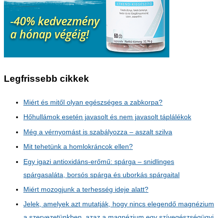
Legfrissebb cikkek
Miért és mitől olyan egészséges a zabkorpa?
Hőhullámok esetén javasolt és nem javasolt táplálékok
Még a vérnyomást is szabályozza – aszalt szilva
Mit tehetünk a homlokráncok ellen?
Egy igazi antioxidáns-erőmű: spárga – snidlinges
spárgasaláta, borsós spárga és uborkás spárgaital
Miért mozogjunk a terhesség ideje alatt?
Jelek, amelyek azt mutatják, hogy nincs elegendő magnézium
a szervezetünkben, azaz a magnézium egy szívegészségügyi