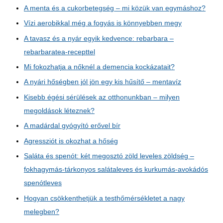
A menta és a cukorbetegség – mi közük van egymáshoz?
Vízi aerobikkal még a fogyás is könnyebben megy
A tavasz és a nyár egyik kedvence: rebarbara –
rebarbaratea-recepttel
Mi fokozhatja a nőknél a demencia kockázatait?
A nyári hőségben jól jön egy kis hűsítő – mentavíz
Kisebb égési sérülések az otthonunkban – milyen
megoldások léteznek?
A madárdal gyógyító erővel bír
Agressziót is okozhat a hőség
Saláta és spenót: két megosztó zöld leveles zöldség –
fokhagymás-tárkonyos salátaleves és kurkumás-avokádós
spenótleves
Hogyan csökkenthetjük a testhőmérsékletet a nagy
melegben?