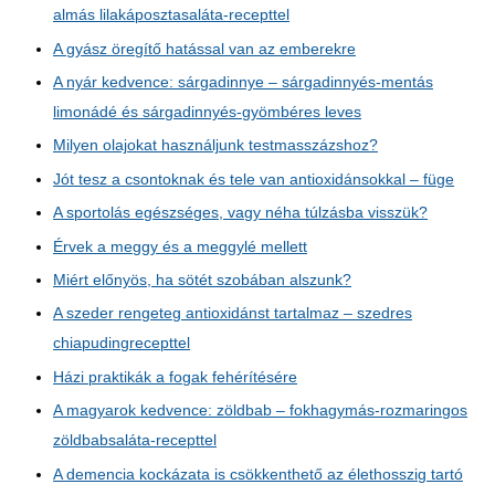
almás lilakáposztasaláta-recepttel
A gyász öregítő hatással van az emberekre
A nyár kedvence: sárgadinnye – sárgadinnyés-mentás
limonádé és sárgadinnyés-gyömbéres leves
Milyen olajokat használjunk testmasszázshoz?
Jót tesz a csontoknak és tele van antioxidánsokkal – füge
A sportolás egészséges, vagy néha túlzásba visszük?
Érvek a meggy és a meggylé mellett
Miért előnyös, ha sötét szobában alszunk?
A szeder rengeteg antioxidánst tartalmaz – szedres
chiapudingrecepttel
Házi praktikák a fogak fehérítésére
A magyarok kedvence: zöldbab – fokhagymás-rozmaringos
zöldbabsaláta-recepttel
A demencia kockázata is csökkenthető az élethosszig tartó