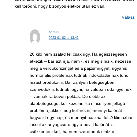
kell törődni, hogy bizonyos életkor után ez van.
Válasz
admin
2023-01-02 at 13:41
20 kiló nem szalad fel csak úgy. Ha egészségesen
étkezik – bár azt írja, nem -, és mégis hízik, nézesse
meg a vércukorszintjét és a pajzsmirigyét, ugyanis
hormonális problémák tudnak indokolatlannak tűnő
hízást produkálni. Bár az ilyen betegségben
szenvedők is tudnak fogyni, ha valóban odafigyelnek
– vannak rá bőven példák. De előbb az
alapbetegséget kell kezelni. Ha nincs ilyen jellegű
probléma, akkor meg kell nézni, mennyi kalóriát
fogyaszt egy nap, és mennyit használ fel. A klimaxban
lassul az anyagcsere, így a bevitt kalóriát is
csökkenteni kell, ha nem szeretnénk elhízni.