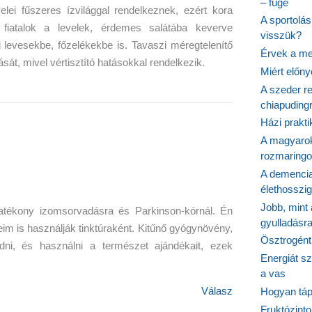
– füge
elei fűszeres ízvilággal rendelkeznek, ezért kora
A sportolá
iatalok a levelek, érdemes salátába keverve
visszük?
i levesekbe, főzelékekbe is. Tavaszi méregtelenítő
Érvek a me
ását, mivel vértisztító hatásokkal rendelkezik.
Miért előn
A szeder re
chiapudingr
Házi prakti
A magyarok
rozmaringo
A demencia
élethosszig
Jobb, mint
tékony izomsorvadásra és Parkinson-kórnál. Én
gyulladásr
eim is használják tinktúraként. Kitűnő gyógynövény,
Ösztrogént
dni, és használni a természet ajándékait, ezek
Energiát sz
a vas
Válasz
Hogyan tápl
Fruktózinto