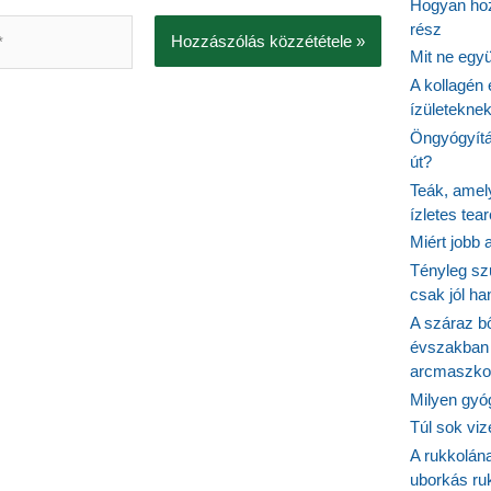
Hogyan hoz
rész
Mit ne egy
A kollagén 
ízületeknek
Öngyógyítás
út?
Teák, amel
ízletes tea
Miért jobb
Tényleg sz
csak jól h
A száraz b
évszakban 
arcmaszko
Milyen gyó
Túl sok viz
A rukkolána
uborkás ruk