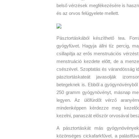
belső vérzések megfékezésére is haszná
és az orvos felügyelete mellett.
Pásztortáskából készíthető tea. Forr
gyógyfüvet. Hagyja állni tíz percig, ma
csillapítja az erős menstruációs vérzést
menstruáció kezdete előtt, de a menzesz
csészével. Szoptatás és várandósság id
pásztortáskateát javasolják izom
betegeknek is. Ebből a gyógynövényből ü
250 gramm gyógynövényt, másnap meleg
legyen. Az ülőfürdőt vérző aranyérr
mindenképpen kérdezze meg kezelőor
kezelni, panaszát először orvosával bes
A pásztortáskát más gyógynövényekk
közönséges cickafarkfűvel, a palástfűv