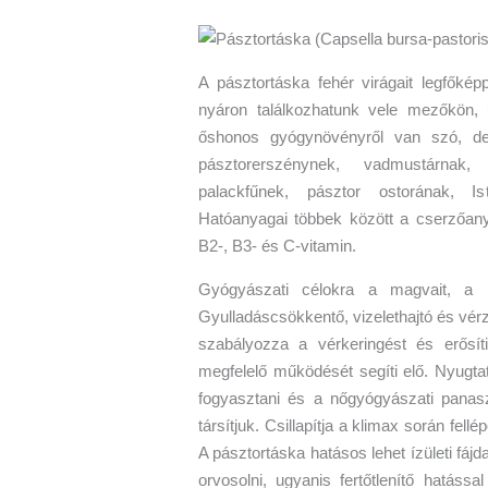
A pásztortáska fehér virágait legfőké
nyáron találkozhatunk vele mezőkön,
őshonos gyógynövényről van szó, de
pásztorerszénynek, vadmustárnak, 
palackfűnek, pásztor ostorának, Is
Hatóanyagai többek között a cserzőany
B2-, B3- és C-vitamin.
Gyógyászati célokra a magvait, a le
Gyulladáscsökkentő, vizelethajtó és vérz
szabályozza a vérkeringést és erősí
megfelelő működését segíti elő. Nyugtat
fogyasztani és a nőgyógyászati panas
társítjuk. Csillapítja a klimax során fell
A pásztortáska hatásos lehet ízületi fájd
orvosolni, ugyanis fertőtlenítő hatássa