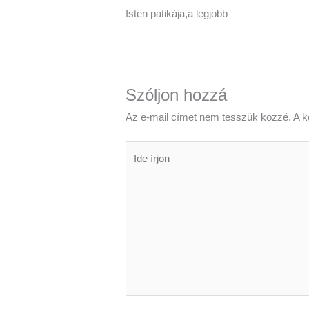
Isten patikája,a legjobb
Szóljon hozzá
Az e-mail címet nem tesszük közzé.
A k
Ide
írjon