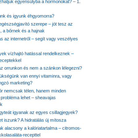
hatjuk egyensúlyba a hormonokat? – 1.
ünk és igyunk éhgyomorra?
egészségjavító szerepe – jót tesz az
, a bőrnek és a hajnak
 az internetről – segít vagy veszélyes
yek vízhajtó hatással rendelkeznek –
receptekkel
 az orrunkon és nem a szánkon lélegezni?
ükségünk van ennyi vitaminra, vagy
angzó marketing?
őr nemcsak télen, hanem minden
probléma lehet – sheavajas
k
gyteát igyanak az egyes csillagjegyek?
et iszunk? A hidratálás új mítosza
k alacsony a kalóriatartalma – citromos-
kolasaláta-recepttel