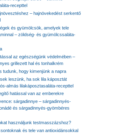
láta-recepttel
növesztéshez – hajnövekedést serkentő
l
ségek és gyümölcsök, amelyek tele
aminnal – zöldség- és gyümölcssaláta-
ta
tással az egészségünk védelmében –
yes grillezett hal és tonhalkrém
is tudunk, hogy kimenjünk a napra
ek leszünk, ha sok lila káposztát
s-almás lilakáposztasaláta-recepttel
egítő hatással van az emberekre
vence: sárgadinnye – sárgadinnyés-
onádé és sárgadinnyés-gyömbéres
jokat használjunk testmasszázshoz?
csontoknak és tele van antioxidánsokkal