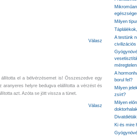
Mikroműany
egészséges
Milyen típ
Táplálékok
A testünk n
Válasz
civilizáci
Gyógynövén
vesetisztít
méregtelen
A hormonhá
llította el a bélvérzésemet is! Összeszedve egy
borul fel?
aranyeres helyre bedugva elállította a vérzést és
Milyen jel
otta azt. Azóta se jött vissza a tünet.
zsírt?
Milyen elő
Válasz
doktorhalak
Divatdiéták
Ki és mire
Gyógynövén