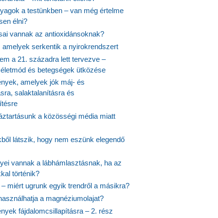
agok a testünkben – van még értelme
en élni?
usai vannak az antioxidánsoknak?
, amelyek serkentik a nyirokrendszert
em a 21. századra lett tervezve –
ós életmód és betegségek ütközése
yek, amelyek jók máj- és
ásra, salaktalanításra és
ítésre
ztartásunk a közösségi média miatt
ekből látszik, hogy nem eszünk elegendő
nyei vannak a lábhámlasztásnak, ha az
kal történik?
 – miért ugrunk egyik trendről a másikra?
 használhatja a magnéziumolajat?
yek fájdalomcsillapításra – 2. rész