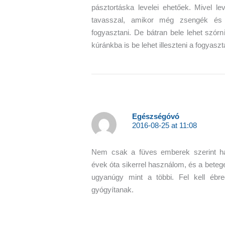
pásztortáska levelei ehetőek. Mivel lev
tavasszal, amikor még zsengék és f
fogyasztani. De bátran bele lehet szórn
kúránkba is be lehet illeszteni a fogyaszt
Egészségóvó
2016-08-25 at 11:08
Nem csak a füves emberek szerint ha
évek óta sikerrel használom, és a beteg
ugyanúgy mint a többi. Fel kell ébre
gyógyítanak.