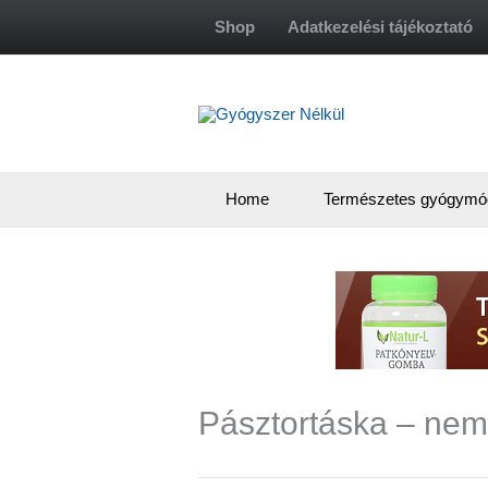
Skip
Shop
Adatkezelési tájékoztató
to
content
Home
Természetes gyógymó
Pásztortáska – nem