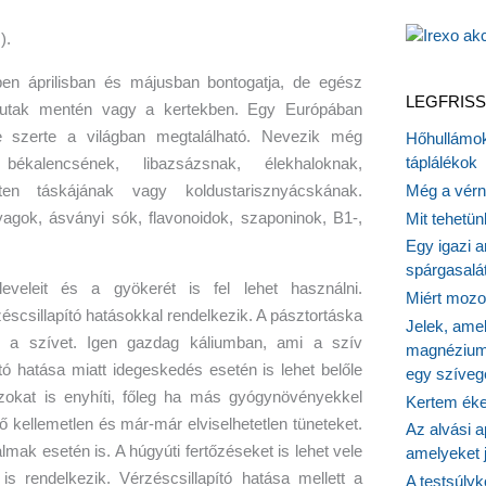
ppen áprilisban és májusban bontogatja, de egész
LEGFRISS
 utak mentén vagy a kertekben. Egy Európában
 szerte a világban megtalálható. Nevezik még
Hőhullámok
táplálékok
békalencsének, libazsázsnak, élekhaloknak,
ten táskájának vagy koldustarisznyácskának.
Még a vérn
agok, ásványi sók, flavonoidok, szaponinok, B1-,
Mit tehetü
Egy igazi a
spárgasalá
veleit és a gyökerét is fel lehet használni.
Miért mozog
éscsillapító hatásokkal rendelkezik. A pásztortáska
Jelek, ame
ti a szívet. Igen gazdag káliumban, ami a szív
magnézium
ó hatása miatt idegeskedés esetén is lehet belőle
egy szíveg
zokat is enyhíti, főleg ha más gyógynövényekkel
Kertem éke
épő kellemetlen és már-már elviselhetetlen tüneteket.
Az alvási ap
almak esetén is. A húgyúti fertőzéseket is lehet vele
amelyeket j
l is rendelkezik. Vérzéscsillapító hatása mellett a
A testsúlyk