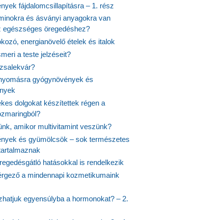
yek fájdalomcsillapításra – 1. rész
aminokra és ásványi anyagokra van
z egészséges öregedéshez?
fokozó, energianövelő ételek és italok
meri a teste jelzéseit?
ózsalekvár?
nyomásra gyógynövények és
ények
kes dolgokat készítettek régen a
rozmaringból?
jünk, amikor multivitamint veszünk?
nyek és gyümölcsök – sok természetes
 tartalmaznak
regedésgátló hatásokkal is rendelkezik
rgező a mindennapi kozmetikumaink
hatjuk egyensúlyba a hormonokat? – 2.