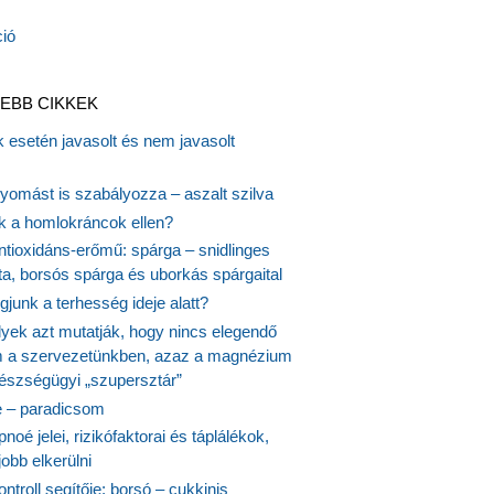
EBB CIKKEK
 esetén javasolt és nem javasolt
yomást is szabályozza – aszalt szilva
nk a homlokráncok ellen?
ntioxidáns-erőmű: spárga – snidlinges
ta, borsós spárga és uborkás spárgaital
junk a terhesség ideje alatt?
lyek azt mutatják, hogy nincs elegendő
 a szervezetünkben, azaz a magnézium
észségügyi „szupersztár”
 – paradicsom
noé jelei, rizikófaktorai és táplálékok,
obb elkerülni
ontroll segítője: borsó – cukkinis