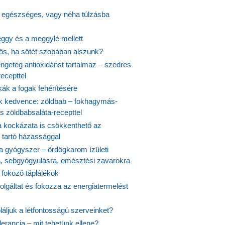
s egészséges, vagy néha túlzásba
ggy és a meggylé mellett
yös, ha sötét szobában alszunk?
ngeteg antioxidánst tartalmaz – szedres
ecepttel
kák a fogak fehérítésére
 kedvence: zöldbab – fokhagymás-
s zöldbabsaláta-recepttel
 kockázata is csökkenthető az
 tartó házassággal
 a gyógyszer – ördögkarom ízületi
a, sebgyógyulásra, emésztési zavarokra
 fokozó táplálékok
olgáltat és fokozza az energiatermelést
áljuk a létfontosságú szerveinket?
lerancia – mit tehetünk ellene?