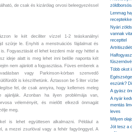
lható, de csak és kizárólag orvosi beleegyezéssel
zöldborsósa
Lenmag haj
receptekke
Nyári zöld
vannak vit
ázzon le két deciliter vízzel 1-2 teáskanálnyi
recepttel
jd szűrje le. Enyhíti a menstruációs fájdalmat és
Artritiszdié
 is. Fogyasztását el lehet kezdeni már egy héttel a
Halfogyasz
 ideje alatt is meg lehet inni belőle naponta két
fűszernövén
ején nem ajánlott a fogyasztása. Füves emberek a
Több okot 
sorvadásban vagy Parkinson-kórban szenvedő
Egészséges
lőfürdőt is készíthetünk. Áztasson be 5 liter vízbe
eszünk? Dió
ítse fel, de csak annyira, hogy kellemes meleg
A gyász ör
e ajánlják. Azonban ha ilyen problémája van,
A nyár ked
vosa véleményét, és mielőtt elkezdi önmagát
mentás lim
zélje meg.
leves
Milyen ola
el is lehet együttesen alkalmazni. Például a
Jót tesz a 
el, a mezei zsurlóval vagy a fehér fagyönggyel. A