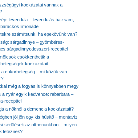
szségügyi kockázatai vannak a
?
szép: levendula – levendulás balzsam,
-barackos limonádé
etekre számítsunk, ha epekövünk van?
mság: sárgadinnye – gyömbéres-
es sárgadinnyedesszert-recepttel
ölcsök csökkenthetik a
ybetegségek kockázatait
 a cukorbetegség – mi közük van
z?
ikkal még a fogyás is könnyebben megy
s a nyár egyik kedvence: rebarbara –
a-recepttel
tja a nőknél a demencia kockázatait?
égben jól jön egy kis hűsítő – mentavíz
si sérülések az otthonunkban – milyen
 léteznek?