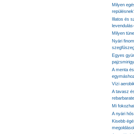
Milyen egé
repülésnek
Illatos és 
levendulás
Milyen tün
Nyári fino
szegfűszeg
Egyes gyüm
pajzsmirig
A menta és
egymásho
Vízi aerob
A tavasz é
rebarbarate
Mi fokozha
A nyári hős
Kisebb égé
megoldások