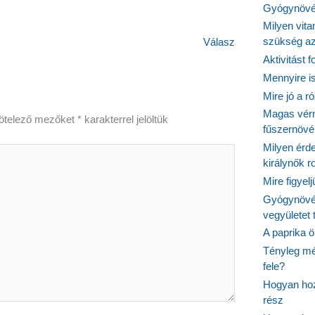
Gyógynövén
Milyen vit
szükség a
Válasz
Aktivitást 
Mennyire is
Mire jó a r
Magas vér
ötelező mezőket
*
karakterrel jelöltük
fűszernöv
Milyen érde
királynők 
Mire figyel
Gyógynövé
vegyületet
A paprika ö
Tényleg mé
fele?
Hogyan hoz
rész