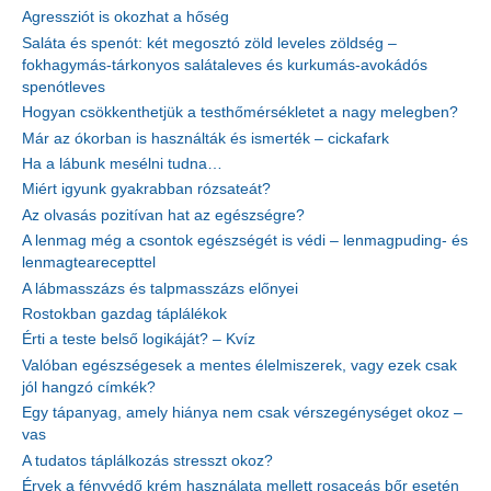
Agressziót is okozhat a hőség
Saláta és spenót: két megosztó zöld leveles zöldség –
fokhagymás-tárkonyos salátaleves és kurkumás-avokádós
spenótleves
Hogyan csökkenthetjük a testhőmérsékletet a nagy melegben?
Már az ókorban is használták és ismerték – cickafark
Ha a lábunk mesélni tudna…
Miért igyunk gyakrabban rózsateát?
Az olvasás pozitívan hat az egészségre?
A lenmag még a csontok egészségét is védi – lenmagpuding- és
lenmagtearecepttel
A lábmasszázs és talpmasszázs előnyei
Rostokban gazdag táplálékok
Érti a teste belső logikáját? – Kvíz
Valóban egészségesek a mentes élelmiszerek, vagy ezek csak
jól hangzó címkék?
Egy tápanyag, amely hiánya nem csak vérszegénységet okoz –
vas
A tudatos táplálkozás stresszt okoz?
Érvek a fényvédő krém használata mellett rosaceás bőr esetén