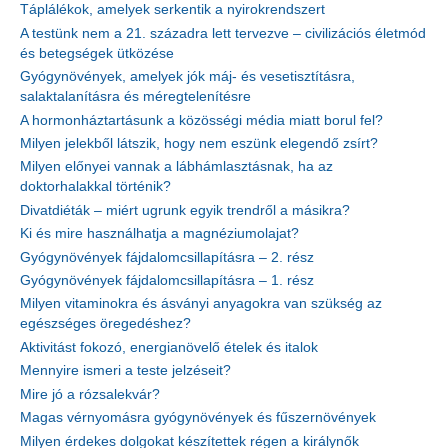
Táplálékok, amelyek serkentik a nyirokrendszert
A testünk nem a 21. századra lett tervezve – civilizációs életmód
és betegségek ütközése
Gyógynövények, amelyek jók máj- és vesetisztításra,
salaktalanításra és méregtelenítésre
A hormonháztartásunk a közösségi média miatt borul fel?
Milyen jelekből látszik, hogy nem eszünk elegendő zsírt?
Milyen előnyei vannak a lábhámlasztásnak, ha az
doktorhalakkal történik?
Divatdiéták – miért ugrunk egyik trendről a másikra?
Ki és mire használhatja a magnéziumolajat?
Gyógynövények fájdalomcsillapításra – 2. rész
Gyógynövények fájdalomcsillapításra – 1. rész
Milyen vitaminokra és ásványi anyagokra van szükség az
egészséges öregedéshez?
Aktivitást fokozó, energianövelő ételek és italok
Mennyire ismeri a teste jelzéseit?
Mire jó a rózsalekvár?
Magas vérnyomásra gyógynövények és fűszernövények
Milyen érdekes dolgokat készítettek régen a királynők