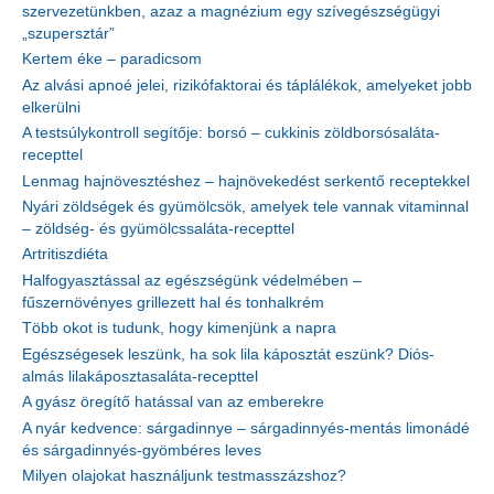
szervezetünkben, azaz a magnézium egy szívegészségügyi
„szupersztár”
Kertem éke – paradicsom
Az alvási apnoé jelei, rizikófaktorai és táplálékok, amelyeket jobb
elkerülni
A testsúlykontroll segítője: borsó – cukkinis zöldborsósaláta-
recepttel
Lenmag hajnövesztéshez – hajnövekedést serkentő receptekkel
Nyári zöldségek és gyümölcsök, amelyek tele vannak vitaminnal
– zöldség- és gyümölcssaláta-recepttel
Artritiszdiéta
Halfogyasztással az egészségünk védelmében –
fűszernövényes grillezett hal és tonhalkrém
Több okot is tudunk, hogy kimenjünk a napra
Egészségesek leszünk, ha sok lila káposztát eszünk? Diós-
almás lilakáposztasaláta-recepttel
A gyász öregítő hatással van az emberekre
A nyár kedvence: sárgadinnye – sárgadinnyés-mentás limonádé
és sárgadinnyés-gyömbéres leves
Milyen olajokat használjunk testmasszázshoz?