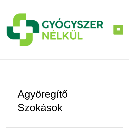
Skip
to
content
Agyöregítő
Szokások