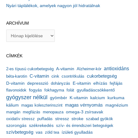
Nyári táplálékok, amelyek nagyon jól hidratálnak
ARCHÍVUM
A
r
c
h
CÍMKÉK
í
v
antioxidáns
A-vitamin
2-es típusú cukorbetegség
Alzheimer-kór
u
m
C-vitamin
cukorbetegség
béta-karotin
cink
csontritkulás
depresszió
E-vitamin
D-vitamin
dohányzás
elhízás
fejfájás
gyulladáscsökkentő
flavonoidok
fogyás
fokhagyma
folát
gyógyszer nélkül
kalcium
gyömbér
K-vitamin
kurkuma
kálium
magas vérnyomás
magnézium
magas koleszterinszint
mangán
megfázás
menopauza
omega-3 zsírsavak
stressz
stroke
oxidatív stressz
puffadás
szabad gyökök
szorongás
székrekedés
szív- és érrendszeri betegségek
szívbetegség
ízületi gyulladás
vas
zöld tea