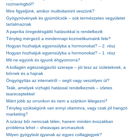
rozmaringból?
Mire figyeljünk, amikor multivitamint veszünk?
Gyógynövények és gyümölcsök – sok természetes vegyületet
tartalmaznak
A paprika öregedésgátló hatásokkal is rendelkezik
Tényleg mérgező a mindennapi kozmetikumaink fele?
Hogyan hozhatjuk egyensúlyba a hormonokat? – 2. rész
Hogyan hozhatjuk egyensúlyba a hormonokat? – 1. rész
Mit ne együnk és igyunk éhgyomorra?
A kollagén egészségjavító szerepe – jót tesz az ízületeknek, a
bőrnek és a hajnak
Öngyógyítás az internetről – segít vagy veszélyes út?
Teák, amelyek vízhajtó hatással rendelkeznek – ízletes
teareceptekkel
Miért jobb az orrunkon és nem a szánkon lélegezni?
Tényleg szükségünk van ennyi vitaminra, vagy csak jól hangzó
marketing?
A száraz bőr nemcsak télen, hanem minden évszakban
probléma lehet – sheavajas arcmaszkok
Milyen gyógyteát igyanak az egyes csillagjegyek?