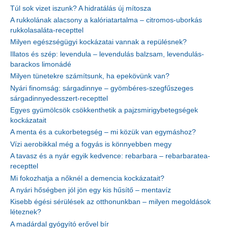
Túl sok vizet iszunk? A hidratálás új mítosza
A rukkolának alacsony a kalóriatartalma – citromos-uborkás
rukkolasaláta-recepttel
Milyen egészségügyi kockázatai vannak a repülésnek?
Illatos és szép: levendula – levendulás balzsam, levendulás-
barackos limonádé
Milyen tünetekre számítsunk, ha epekövünk van?
Nyári finomság: sárgadinnye – gyömbéres-szegfűszeges
sárgadinnyedesszert-recepttel
Egyes gyümölcsök csökkenthetik a pajzsmirigybetegségek
kockázatait
A menta és a cukorbetegség – mi közük van egymáshoz?
Vízi aerobikkal még a fogyás is könnyebben megy
A tavasz és a nyár egyik kedvence: rebarbara – rebarbaratea-
recepttel
Mi fokozhatja a nőknél a demencia kockázatait?
A nyári hőségben jól jön egy kis hűsítő – mentavíz
Kisebb égési sérülések az otthonunkban – milyen megoldások
léteznek?
A madárdal gyógyító erővel bír