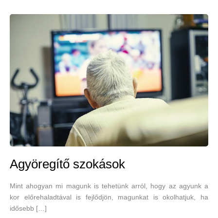
Agyöregítő szokások
Mint ahogyan mi magunk is tehetünk arról, hogy az agyunk a
kor előrehaladtával is fejlődjön, magunkat is okolhatjuk, ha
idősebb […]