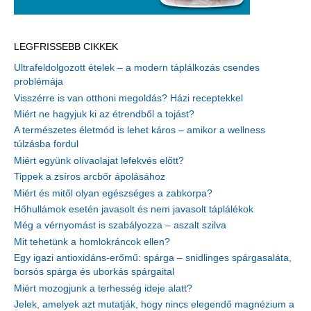
LEGFRISSEBB CIKKEK
Ultrafeldolgozott ételek – a modern táplálkozás csendes
problémája
Visszérre is van otthoni megoldás? Házi receptekkel
Miért ne hagyjuk ki az étrendből a tojást?
A természetes életmód is lehet káros – amikor a wellness
túlzásba fordul
Miért együnk olívaolajat lefekvés előtt?
Tippek a zsíros arcbőr ápolásához
Miért és mitől olyan egészséges a zabkorpa?
Hőhullámok esetén javasolt és nem javasolt táplálékok
Még a vérnyomást is szabályozza – aszalt szilva
Mit tehetünk a homlokráncok ellen?
Egy igazi antioxidáns-erőmű: spárga – snidlinges spárgasaláta,
borsós spárga és uborkás spárgaital
Miért mozogjunk a terhesség ideje alatt?
Jelek, amelyek azt mutatják, hogy nincs elegendő magnézium a