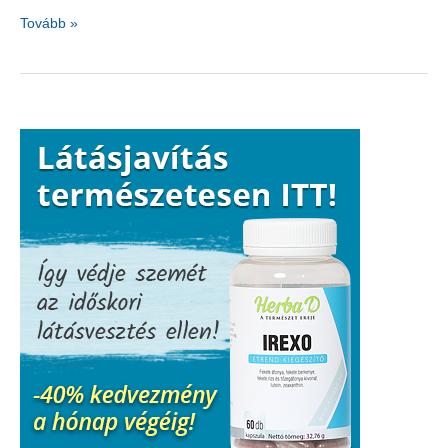
Agyöregítő
Tovább »
szokások