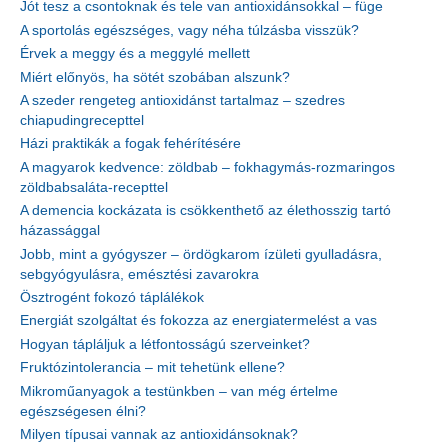
Jót tesz a csontoknak és tele van antioxidánsokkal – füge
A sportolás egészséges, vagy néha túlzásba visszük?
Érvek a meggy és a meggylé mellett
Miért előnyös, ha sötét szobában alszunk?
A szeder rengeteg antioxidánst tartalmaz – szedres
chiapudingrecepttel
Házi praktikák a fogak fehérítésére
A magyarok kedvence: zöldbab – fokhagymás-rozmaringos
zöldbabsaláta-recepttel
A demencia kockázata is csökkenthető az élethosszig tartó
házassággal
Jobb, mint a gyógyszer – ördögkarom ízületi gyulladásra,
sebgyógyulásra, emésztési zavarokra
Ösztrogént fokozó táplálékok
Energiát szolgáltat és fokozza az energiatermelést a vas
Hogyan tápláljuk a létfontosságú szerveinket?
Fruktózintolerancia – mit tehetünk ellene?
Mikroműanyagok a testünkben – van még értelme
egészségesen élni?
Milyen típusai vannak az antioxidánsoknak?