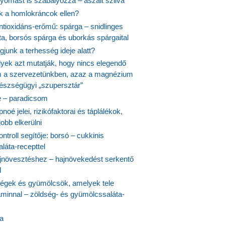
yomást is szabályozza – aszalt szilva
nk a homlokráncok ellen?
ntioxidáns-erőmű: spárga – snidlinges
ta, borsós spárga és uborkás spárgaital
junk a terhesség ideje alatt?
lyek azt mutatják, hogy nincs elegendő
 a szervezetünkben, azaz a magnézium
észségügyi „szupersztár”
 – paradicsom
noé jelei, rizikófaktorai és táplálékok,
obb elkerülni
ontroll segítője: borsó – cukkinis
láta-recepttel
növesztéshez – hajnövekedést serkentő
l
ségek és gyümölcsök, amelyek tele
aminnal – zöldség- és gyümölcssaláta-
ta