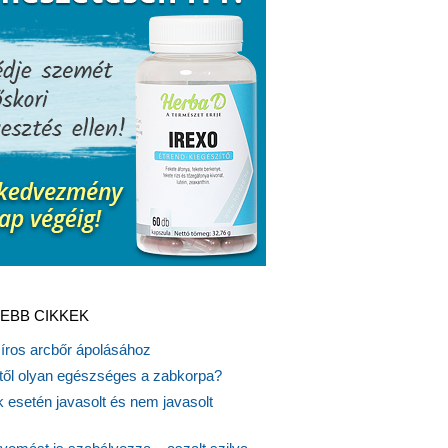
EBB CIKKEK
síros arcbőr ápolásához
itől olyan egészséges a zabkorpa?
 esetén javasolt és nem javasolt