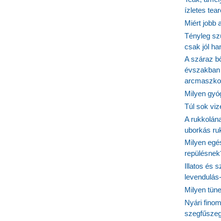
ízletes tea
Miért jobb
Tényleg sz
csak jól h
A száraz b
évszakban 
arcmaszko
Milyen gyó
Túl sok viz
A rukkolána
uborkás ruk
Milyen egé
repülésnek
Illatos és 
levendulás
Milyen tün
Nyári fino
szegfűszeg