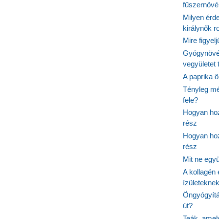
fűszernöv
Milyen érde
királynők 
Mire figyel
Gyógynövé
vegyületet
A paprika ö
Tényleg mé
fele?
Hogyan hoz
rész
Hogyan hoz
rész
Mit ne egy
A kollagén 
ízületeknek
Öngyógyítás
út?
Teák, amel