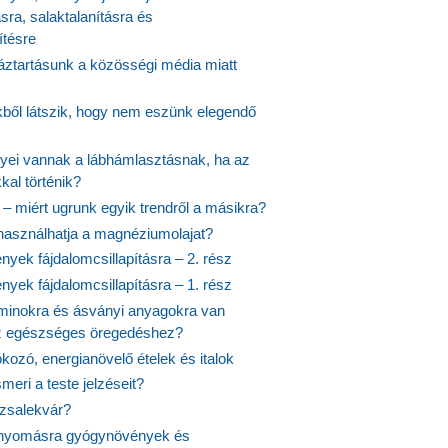
ásra, salaktalanításra és
ítésre
ztartásunk a közösségi média miatt
ekből látszik, hogy nem eszünk elegendő
nyei vannak a lábhámlasztásnak, ha az
kal történik?
 – miért ugrunk egyik trendről a másikra?
 használhatja a magnéziumolajat?
yek fájdalomcsillapításra – 2. rész
yek fájdalomcsillapításra – 1. rész
aminokra és ásványi anyagokra van
z egészséges öregedéshez?
fokozó, energianövelő ételek és italok
meri a teste jelzéseit?
ózsalekvár?
nyomásra gyógynövények és