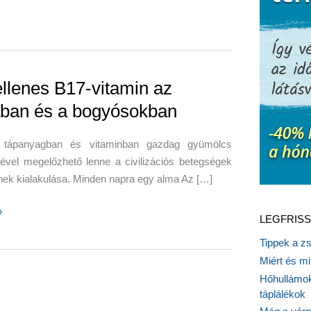
llenes B17-vitamin az
ban és a bogyósokban
 tápanyagban és vitaminban gazdag gyümölcs
ével megelőzhető lenne a civilizációs betegségek
nek kialakulása. Minden napra egy alma Az […]
nes
»
LEGFRISS
Tippek a z
Miért és m
Hőhullámok
táplálékok