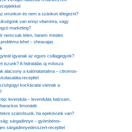
receptekkel
 az orrunkon és nem a szánkon lélegezni?
ükségünk van ennyi vitaminra, vagy
angzó marketing?
őr nemcsak télen, hanem minden
probléma lehet – sheavajas
k
gyteát igyanak az egyes csillagjegyek?
et iszunk? A hidratálás új mítosza
k alacsony a kalóriatartalma – citromos-
kolasaláta-recepttel
szségügyi kockázatai vannak a
?
szép: levendula – levendulás balzsam,
-barackos limonádé
etekre számítsunk, ha epekövünk van?
mság: sárgadinnye – gyömbéres-
es sárgadinnyedesszert-recepttel