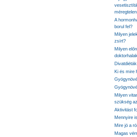
vesetisztít
méregtelen
A hormonhá
borul fel?
Milyen jel
zsírt?
Milyen elő
doktorhalak
Divatdiéták
Ki és mire
Gyógynövén
Gyógynövén
Milyen vit
szükség a
Aktivitást 
Mennyire is
Mire jó a r
Magas vér