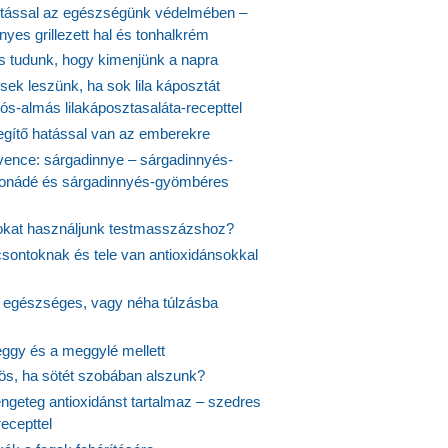
tással az egészségünk védelmében –
yes grillezett hal és tonhalkrém
is tudunk, hogy kimenjünk a napra
ek leszünk, ha sok lila káposztát
s-almás lilakáposztasaláta-recepttel
egítő hatással van az emberekre
vence: sárgadinnye – sárgadinnyés-
onádé és sárgadinnyés-gyömbéres
jokat használjunk testmasszázshoz?
csontoknak és tele van antioxidánsokkal
s egészséges, vagy néha túlzásba
ggy és a meggylé mellett
yös, ha sötét szobában alszunk?
ngeteg antioxidánst tartalmaz – szedres
ecepttel