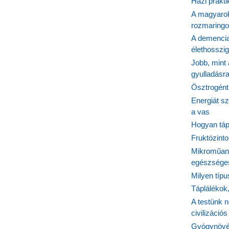
Házi prakti
A magyarok
rozmaringo
A demencia
élethosszig
Jobb, mint
gyulladásr
Ösztrogént
Energiát sz
a vas
Hogyan tápl
Fruktózinto
Mikroműany
egészséges
Milyen típ
Táplálékok
A testünk n
civilizáci
Gyógynövén