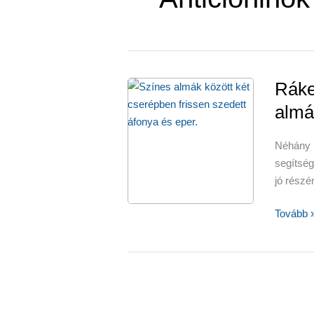
Ráke
almá
Néhány
segítség
jó részé
Rákelle
Tovább 
B17-
vitamin
az
almában
és