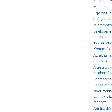
Még a vérn
Mit tehetü
kban
Egy igazi a
spárgasalá
Miért mozog
Jelek, ame
magnézium
egy szíveg
Kertem éke
Az alvási ap
amelyeket j
A testsúlyk
zöldborsósa
Lenmag haj
receptekke
Nyári zöld
vannak vit
recepttel
Artritiszdié