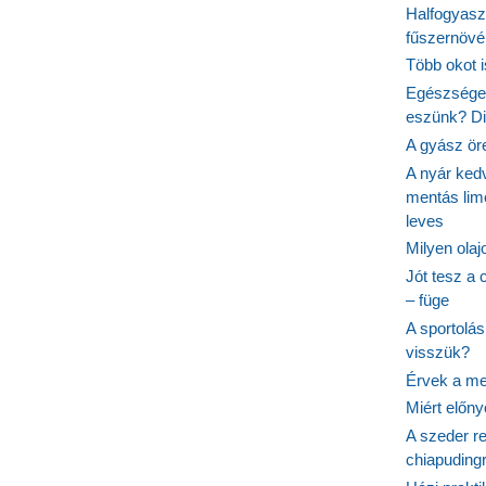
Halfogyasz
fűszernövén
Több okot 
Egészséges
eszünk? Dió
A gyász ör
A nyár ked
mentás lim
leves
Milyen ola
Jót tesz a 
– füge
A sportolá
visszük?
Érvek a me
Miért előn
A szeder re
chiapudingr