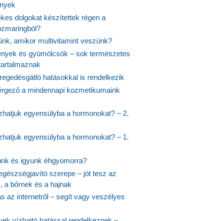
ények
kes dolgokat készítettek régen a
rozmaringból?
jünk, amikor multivitamint veszünk?
nyek és gyümölcsök – sok természetes
 tartalmaznak
regedésgátló hatásokkal is rendelkezik
rgező a mindennapi kozmetikumaink
hatjuk egyensúlyba a hormonokat? – 2.
hatjuk egyensúlyba a hormonokat? – 1.
ünk és igyunk éhgyomorra?
egészségjavító szerepe – jót tesz az
, a bőrnek és a hajnak
 az internetről – segít vagy veszélyes
yek vízhajtó hatással rendelkeznek –