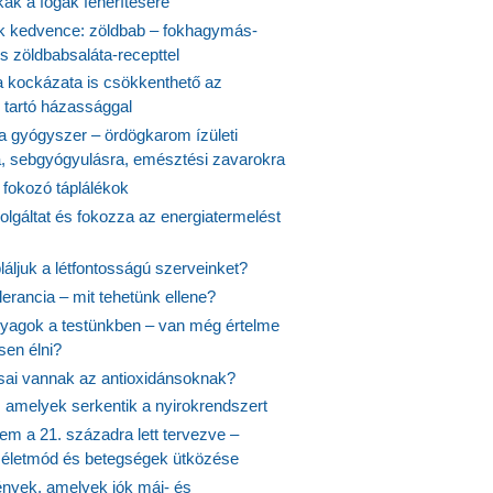
kák a fogak fehérítésére
 kedvence: zöldbab – fokhagymás-
s zöldbabsaláta-recepttel
 kockázata is csökkenthető az
 tartó házassággal
 a gyógyszer – ördögkarom ízületi
a, sebgyógyulásra, emésztési zavarokra
 fokozó táplálékok
olgáltat és fokozza az energiatermelést
áljuk a létfontosságú szerveinket?
lerancia – mit tehetünk ellene?
agok a testünkben – van még értelme
en élni?
usai vannak az antioxidánsoknak?
, amelyek serkentik a nyirokrendszert
em a 21. századra lett tervezve –
ós életmód és betegségek ütközése
yek, amelyek jók máj- és