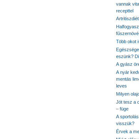
vannak vit
recepttel
Artritiszdié
Halfogyasz
fűszernövén
Több okot 
Egészséges
eszünk? Dió
A gyász ör
A nyár ked
mentás lim
leves
Milyen ola
Jót tesz a 
– füge
A sportolá
visszük?
Érvek a me