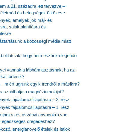
em a 21. századra lett tervezve –
ós életmód és betegségek ütközése
yek, amelyek jók máj- és
ásra, salaktalanításra és
ítésre
ztartásunk a közösségi média miatt
ekből látszik, hogy nem eszünk elegendő
nyei vannak a lábhámlasztásnak, ha az
kal történik?
 – miért ugrunk egyik trendről a másikra?
 használhatja a magnéziumolajat?
yek fájdalomcsillapításra – 2. rész
yek fájdalomcsillapításra – 1. rész
aminokra és ásványi anyagokra van
z egészséges öregedéshez?
fokozó, energianövelő ételek és italok