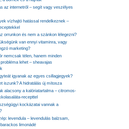
 az internetről – segít vagy veszélyes
yek vízhajtó hatással rendelkeznek –
receptekkel
 az orrunkon és nem a szánkon lélegezni?
ükségünk van ennyi vitaminra, vagy
angzó marketing?
őr nemcsak télen, hanem minden
probléma lehet – sheavajas
k
gyteát igyanak az egyes csillagjegyek?
et iszunk? A hidratálás új mítosza
k alacsony a kalóriatartalma – citromos-
kolasaláta-recepttel
szségügyi kockázatai vannak a
?
szép: levendula – levendulás balzsam,
-barackos limonádé