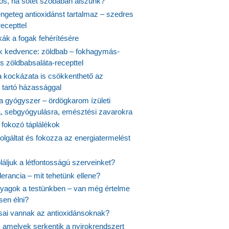
yös, ha sötét szobában alszunk?
ngeteg antioxidánst tartalmaz – szedres
ecepttel
kák a fogak fehérítésére
 kedvence: zöldbab – fokhagymás-
s zöldbabsaláta-recepttel
 kockázata is csökkenthető az
 tartó házassággal
 a gyógyszer – ördögkarom ízületi
a, sebgyógyulásra, emésztési zavarokra
 fokozó táplálékok
olgáltat és fokozza az energiatermelést
áljuk a létfontosságú szerveinket?
lerancia – mit tehetünk ellene?
agok a testünkben – van még értelme
en élni?
usai vannak az antioxidánsoknak?
, amelyek serkentik a nyirokrendszert