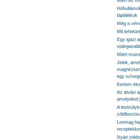
Miért és m
Hőhullámok
táplálékok
Még a vérn
álhatjuk
Mit tehetü
Egy igazi a
spárgasalá
Miért mozog
t
Jelek, ame
magnézium
egy szíveg
tünk
Kertem éke
Az alvási ap
amelyeket j
A testsúlyk
zöldborsósa
Lenmag haj
receptekke
Nyári zöld