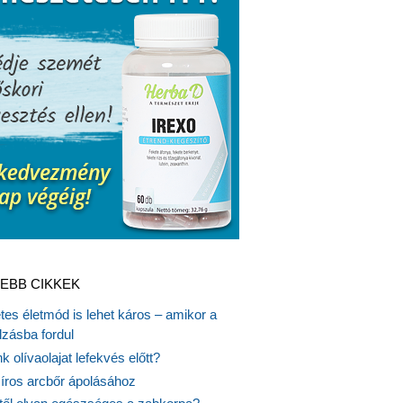
EBB CIKKEK
es életmód is lehet káros – amikor a
lzásba fordul
k olívaolajat lefekvés előtt?
síros arcbőr ápolásához