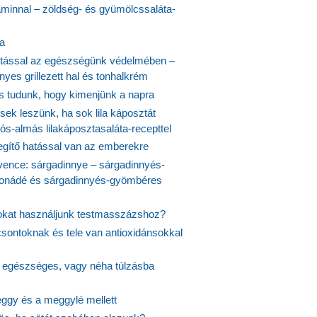
aminnal – zöldség- és gyümölcssaláta-
ta
tással az egészségünk védelmében –
yes grillezett hal és tonhalkrém
is tudunk, hogy kimenjünk a napra
ek leszünk, ha sok lila káposztát
s-almás lilakáposztasaláta-recepttel
egítő hatással van az emberekre
vence: sárgadinnye – sárgadinnyés-
onádé és sárgadinnyés-gyömbéres
jokat használjunk testmasszázshoz?
csontoknak és tele van antioxidánsokkal
s egészséges, vagy néha túlzásba
ggy és a meggylé mellett