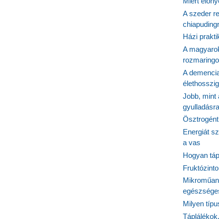
Miért előn
A szeder re
chiapudingr
Házi prakti
A magyarok
rozmaringo
A demencia
élethosszig
Jobb, mint
gyulladásr
Ösztrogént
Energiát sz
a vas
Hogyan tápl
Fruktózinto
Mikroműany
egészséges
Milyen típ
Táplálékok