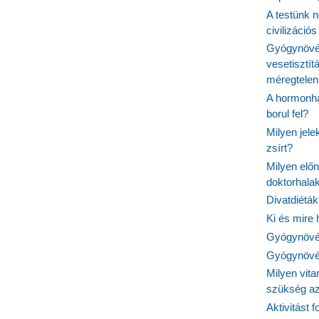
A testünk n
civilizáci
Gyógynövén
vesetisztít
méregtelen
A hormonhá
borul fel?
Milyen jel
zsírt?
Milyen elő
doktorhalak
Divatdiéták
Ki és mire
Gyógynövén
Gyógynövén
Milyen vit
szükség a
Aktivitást 