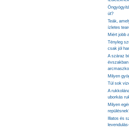
Öngyógyítás
út?
Teák, amel
ízletes tea
Miért jobb
Tényleg sz
csak jól h
A száraz b
évszakban 
arcmaszko
Milyen gyó
Túl sok viz
A rukkolána
uborkás ruk
Milyen egé
repülésnek
Illatos és 
levendulás