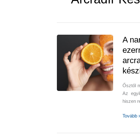
A na
ezer
arcr
kész
Ősztől 
Az egyi
hiszen r
A
Tovább 
narancsh
se
dobjuk