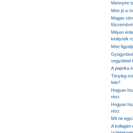
Mennyire is
Mire jó a r
Magas vér
fűszernöv
Milyen érde
királynők 
Mire figyel
Gyógynövé
vegyületet
A paprika ö
Tényleg mé
fele?
Hogyan hoz
rész
Hogyan hoz
rész
Mit ne egy
A kollagén 
ízületeknek