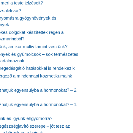
meri a teste jelzéseit?
ózsalekvár?
nyomásra gyógynövények és
ények
kes dolgokat készítettek régen a
rozmaringból?
jünk, amikor multivitamint veszünk?
nyek és gyümölcsök – sok természetes
 tartalmaznak
regedésgátló hatásokkal is rendelkezik
rgező a mindennapi kozmetikumaink
hatjuk egyensúlyba a hormonokat? – 2.
hatjuk egyensúlyba a hormonokat? – 1.
ünk és igyunk éhgyomorra?
egészségjavító szerepe – jót tesz az
, a bőrnek és a hajnak