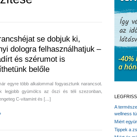
rancshéjat se dobjuk ki,
nyi dologra felhasználhatjuk –
adírt és szérumot is
íthetünk belőle
már egyre több alkalommal fogyasztunk narancsot.
k legjobb gyümölcs az őszi és téli szezonban,
LEGFRISS
engeteg C-vitamint és […]
A természet
»
wellness tú
éjat
Miért együn
Tippek a z