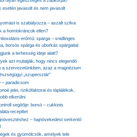
itől olyan egészséges a zabkorpa?
 esetén javasolt és nem javasolt
yomást is szabályozza – aszalt szilva
nk a homlokráncok ellen?
ntioxidáns-erőmű: spárga – snidlinges
ta, borsós spárga és uborkás spárgaital
junk a terhesség ideje alatt?
lyek azt mutatják, hogy nincs elegendő
 a szervezetünkben, azaz a magnézium
észségügyi „szupersztár”
 – paradicsom
noé jelei, rizikófaktorai és táplálékok,
obb elkerülni
ontroll segítője: borsó – cukkinis
láta-recepttel
növesztéshez – hajnövekedést serkentő
l
ségek és gyümölcsök, amelyek tele