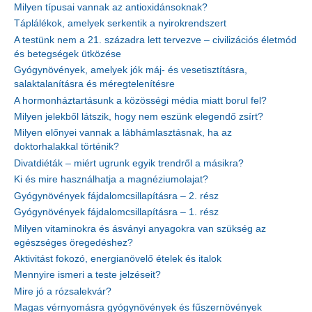
Milyen típusai vannak az antioxidánsoknak?
Táplálékok, amelyek serkentik a nyirokrendszert
A testünk nem a 21. századra lett tervezve – civilizációs életmód
és betegségek ütközése
Gyógynövények, amelyek jók máj- és vesetisztításra,
salaktalanításra és méregtelenítésre
A hormonháztartásunk a közösségi média miatt borul fel?
Milyen jelekből látszik, hogy nem eszünk elegendő zsírt?
Milyen előnyei vannak a lábhámlasztásnak, ha az
doktorhalakkal történik?
Divatdiéták – miért ugrunk egyik trendről a másikra?
Ki és mire használhatja a magnéziumolajat?
Gyógynövények fájdalomcsillapításra – 2. rész
Gyógynövények fájdalomcsillapításra – 1. rész
Milyen vitaminokra és ásványi anyagokra van szükség az
egészséges öregedéshez?
Aktivitást fokozó, energianövelő ételek és italok
Mennyire ismeri a teste jelzéseit?
Mire jó a rózsalekvár?
Magas vérnyomásra gyógynövények és fűszernövények