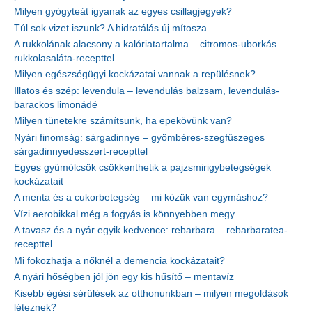
Milyen gyógyteát igyanak az egyes csillagjegyek?
Túl sok vizet iszunk? A hidratálás új mítosza
A rukkolának alacsony a kalóriatartalma – citromos-uborkás
rukkolasaláta-recepttel
Milyen egészségügyi kockázatai vannak a repülésnek?
Illatos és szép: levendula – levendulás balzsam, levendulás-
barackos limonádé
Milyen tünetekre számítsunk, ha epekövünk van?
Nyári finomság: sárgadinnye – gyömbéres-szegfűszeges
sárgadinnyedesszert-recepttel
Egyes gyümölcsök csökkenthetik a pajzsmirigybetegségek
kockázatait
A menta és a cukorbetegség – mi közük van egymáshoz?
Vízi aerobikkal még a fogyás is könnyebben megy
A tavasz és a nyár egyik kedvence: rebarbara – rebarbaratea-
recepttel
Mi fokozhatja a nőknél a demencia kockázatait?
A nyári hőségben jól jön egy kis hűsítő – mentavíz
Kisebb égési sérülések az otthonunkban – milyen megoldások
léteznek?