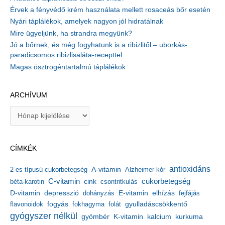
Érvek a fényvédő krém használata mellett rosaceás bőr esetén
Nyári táplálékok, amelyek nagyon jól hidratálnak
Mire ügyeljünk, ha strandra megyünk?
Jó a bőrnek, és még fogyhatunk is a ribizlitől – uborkás-
paradicsomos ribizlisaláta-recepttel
Magas ösztrogéntartalmú táplálékok
ARCHÍVUM
A
r
c
h
CÍMKÉK
í
v
antioxidáns
A-vitamin
2-es típusú cukorbetegség
Alzheimer-kór
u
m
C-vitamin
cukorbetegség
béta-karotin
cink
csontritkulás
depresszió
E-vitamin
D-vitamin
dohányzás
elhízás
fejfájás
gyulladáscsökkentő
flavonoidok
fogyás
fokhagyma
folát
gyógyszer nélkül
kalcium
gyömbér
K-vitamin
kurkuma