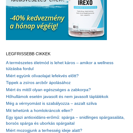
LEGFRISSEBB CIKKEK
A természetes életmód is lehet káros – amikor a wellness
túlzásba fordul
Miért együnk olívaolajat lefekvés előtt?
Tippek a zsíros arcbőr ápolásához
Miért és mitől olyan egészséges a zabkorpa?
Hőhullámok esetén javasolt és nem javasolt táplálékok
Még a vérnyomást is szabályozza – aszalt szilva
Mit tehetünk a homlokráncok ellen?
Egy igazi antioxidáns-erőmű: spárga – snidlinges spárgasaláta,
borsós spárga és uborkás spárgaital
Miért mozogjunk a terhesség ideje alatt?