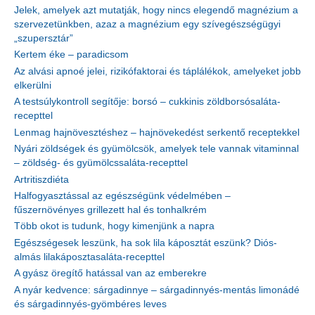
Jelek, amelyek azt mutatják, hogy nincs elegendő magnézium a
szervezetünkben, azaz a magnézium egy szívegészségügyi
„szupersztár”
Kertem éke – paradicsom
Az alvási apnoé jelei, rizikófaktorai és táplálékok, amelyeket jobb
elkerülni
A testsúlykontroll segítője: borsó – cukkinis zöldborsósaláta-
recepttel
Lenmag hajnövesztéshez – hajnövekedést serkentő receptekkel
Nyári zöldségek és gyümölcsök, amelyek tele vannak vitaminnal
– zöldség- és gyümölcssaláta-recepttel
Artritiszdiéta
Halfogyasztással az egészségünk védelmében –
fűszernövényes grillezett hal és tonhalkrém
Több okot is tudunk, hogy kimenjünk a napra
Egészségesek leszünk, ha sok lila káposztát eszünk? Diós-
almás lilakáposztasaláta-recepttel
A gyász öregítő hatással van az emberekre
A nyár kedvence: sárgadinnye – sárgadinnyés-mentás limonádé
és sárgadinnyés-gyömbéres leves