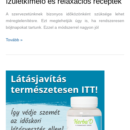
ízületkímélő és relaxációs receptek
A szervezetünknek bizonyos időközönként szüksége lehet
méregtelenítésre. Ezt megtehetjük úgy is, ha rendszeresen
böjtnapokat tartunk. Ezzel a módszerrel nagyon jól
Méregtelenítsünk
Tovább »
fürdősóval
–
ízületkímélő
és
relaxációs
receptek