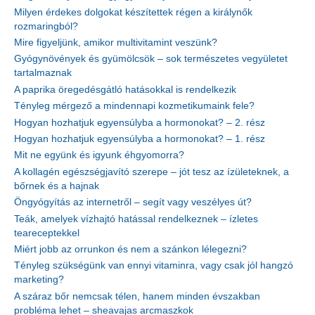
Milyen érdekes dolgokat készítettek régen a királynők
rozmaringból?
Mire figyeljünk, amikor multivitamint veszünk?
Gyógynövények és gyümölcsök – sok természetes vegyületet
tartalmaznak
A paprika öregedésgátló hatásokkal is rendelkezik
Tényleg mérgező a mindennapi kozmetikumaink fele?
Hogyan hozhatjuk egyensúlyba a hormonokat? – 2. rész
Hogyan hozhatjuk egyensúlyba a hormonokat? – 1. rész
Mit ne együnk és igyunk éhgyomorra?
A kollagén egészségjavító szerepe – jót tesz az ízületeknek, a
bőrnek és a hajnak
Öngyógyítás az internetről – segít vagy veszélyes út?
Teák, amelyek vízhajtó hatással rendelkeznek – ízletes
teareceptekkel
Miért jobb az orrunkon és nem a szánkon lélegezni?
Tényleg szükségünk van ennyi vitaminra, vagy csak jól hangzó
marketing?
A száraz bőr nemcsak télen, hanem minden évszakban
probléma lehet – sheavajas arcmaszkok