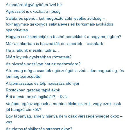
A madárdal gyógyító erővel bír
Agressziót is okozhat a hőség
Saláta és spenót: két megosztó zöld leveles zöldség –
fokhagymás-tárkonyos salátaleves és kurkumás-avokádós
spenótleves
Hogyan csökkenthetjük a testhőmérsékletet a nagy melegben?
Már az ókorban is használták és ismerték – cickafark
Ha a lábunk mesélni tudna…
Miért igyunk gyakrabban rózsateát?
Az olvasás pozitívan hat az egészségre?
A lenmag még a csontok egészségét is védi – lenmagpuding- és
lenmagtearecepttel
A lábmasszázs és talpmasszázs előnyei
Rostokban gazdag táplálékok
Érti a teste belső logikáját? – Kvíz
Valóban egészségesek a mentes élelmiszerek, vagy ezek csak
jól hangzó címkék?
Egy tápanyag, amely hiánya nem csak vérszegénységet okoz –
vas
A tudatos táplálkozás stresszt okoz?