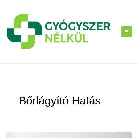
Skip
to
content
Bőrlágyító Hatás