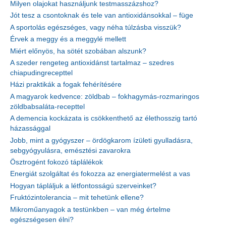
Milyen olajokat használjunk testmasszázshoz?
Jót tesz a csontoknak és tele van antioxidánsokkal – füge
A sportolás egészséges, vagy néha túlzásba visszük?
Érvek a meggy és a meggylé mellett
Miért előnyös, ha sötét szobában alszunk?
A szeder rengeteg antioxidánst tartalmaz – szedres
chiapudingrecepttel
Házi praktikák a fogak fehérítésére
A magyarok kedvence: zöldbab – fokhagymás-rozmaringos
zöldbabsaláta-recepttel
A demencia kockázata is csökkenthető az élethosszig tartó
házassággal
Jobb, mint a gyógyszer – ördögkarom ízületi gyulladásra,
sebgyógyulásra, emésztési zavarokra
Ösztrogént fokozó táplálékok
Energiát szolgáltat és fokozza az energiatermelést a vas
Hogyan tápláljuk a létfontosságú szerveinket?
Fruktózintolerancia – mit tehetünk ellene?
Mikroműanyagok a testünkben – van még értelme
egészségesen élni?