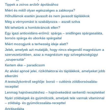
Tippek a zsíros arcbőr ápolásához
Miért és mitől olyan egészséges a zabkorpa?
Hőhullámok esetén javasolt és nem javasolt táplálékok
Még a vérnyomást is szabályozza – aszalt szilva
Mit tehetünk a homlokráncok ellen?
Egy igazi antioxidáns-erőmű: spárga – snidlinges spárgasaláta,
borsós spárga és uborkás spárgaital
Miért mozogjunk a terhesség ideje alatt?
Jelek, amelyek azt mutatják, hogy nincs elegendő magnézium a
szervezetünkben, azaz a magnézium egy szívegészségügyi
„szupersztár”
Kertem éke – paradicsom
Az alvási apnoé jelei, rizikófaktorai és táplálékok, amelyeket jobb
elkerülni
A testsúlykontroll segítője: borsó – cukkinis zöldborsósaláta-
recepttel
Lenmag hajnövesztéshez – hajnövekedést serkentő receptekkel
Nyári zöldségek és gyümölcsök, amelyek tele vannak vitaminnal
– zöldség- és gyümölcssaláta-recepttel
Artritiszdiéta