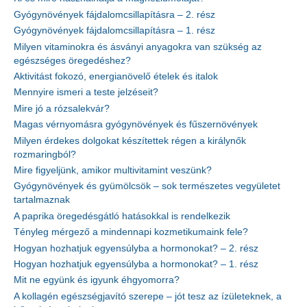
Gyógynövények fájdalomcsillapításra – 2. rész
Gyógynövények fájdalomcsillapításra – 1. rész
Milyen vitaminokra és ásványi anyagokra van szükség az
egészséges öregedéshez?
Aktivitást fokozó, energianövelő ételek és italok
Mennyire ismeri a teste jelzéseit?
Mire jó a rózsalekvár?
Magas vérnyomásra gyógynövények és fűszernövények
Milyen érdekes dolgokat készítettek régen a királynők
rozmaringból?
Mire figyeljünk, amikor multivitamint veszünk?
Gyógynövények és gyümölcsök – sok természetes vegyületet
tartalmaznak
A paprika öregedésgátló hatásokkal is rendelkezik
Tényleg mérgező a mindennapi kozmetikumaink fele?
Hogyan hozhatjuk egyensúlyba a hormonokat? – 2. rész
Hogyan hozhatjuk egyensúlyba a hormonokat? – 1. rész
Mit ne együnk és igyunk éhgyomorra?
A kollagén egészségjavító szerepe – jót tesz az ízületeknek, a