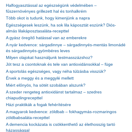
Halfogyasztással az egészségünk védelmében –
fűszernövényes grillezett hal és tonhalkrém
Több okot is tudunk, hogy kimenjünk a napra
Egészségesek leszünk, ha sok lila káposztát eszünk? Diós-
almás lilakáposztasaláta-recepttel
A gyász öregítő hatással van az emberekre
A nyár kedvence: sárgadinnye – sárgadinnyés-mentás limonádé
és sárgadinnyés-gyömbéres leves
Milyen olajokat használjunk testmasszázshoz?
Jót tesz a csontoknak és tele van antioxidánsokkal – füge
A sportolás egészséges, vagy néha túlzásba visszük?
Érvek a meggy és a meggylé mellett
Miért előnyös, ha sötét szobában alszunk?
A szeder rengeteg antioxidánst tartalmaz – szedres
chiapudingrecepttel
Házi praktikák a fogak fehérítésére
A magyarok kedvence: zöldbab – fokhagymás-rozmaringos
zöldbabsaláta-recepttel
A demencia kockázata is csökkenthető az élethosszig tartó
házassággal