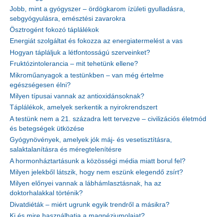
Jobb, mint a gyógyszer – ördögkarom ízületi gyulladásra,
sebgyógyulásra, emésztési zavarokra
Ösztrogént fokozó táplálékok
Energiát szolgáltat és fokozza az energiatermelést a vas
Hogyan tápláljuk a létfontosságú szerveinket?
Fruktózintolerancia – mit tehetünk ellene?
Mikroműanyagok a testünkben – van még értelme
egészségesen élni?
Milyen típusai vannak az antioxidánsoknak?
Táplálékok, amelyek serkentik a nyirokrendszert
A testünk nem a 21. századra lett tervezve – civilizációs életmód
és betegségek ütközése
Gyógynövények, amelyek jók máj- és vesetisztításra,
salaktalanításra és méregtelenítésre
A hormonháztartásunk a közösségi média miatt borul fel?
Milyen jelekből látszik, hogy nem eszünk elegendő zsírt?
Milyen előnyei vannak a lábhámlasztásnak, ha az
doktorhalakkal történik?
Divatdiéták – miért ugrunk egyik trendről a másikra?
Ki és mire használhatja a magnéziumolajat?