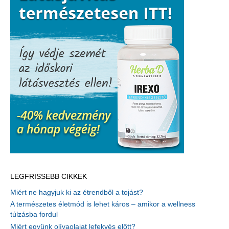
körömvirággal
–
2.
rész
LEGFRISSEBB CIKKEK
Miért ne hagyjuk ki az étrendből a tojást?
A természetes életmód is lehet káros – amikor a wellness
túlzásba fordul
Miért együnk olívaolajat lefekvés előtt?