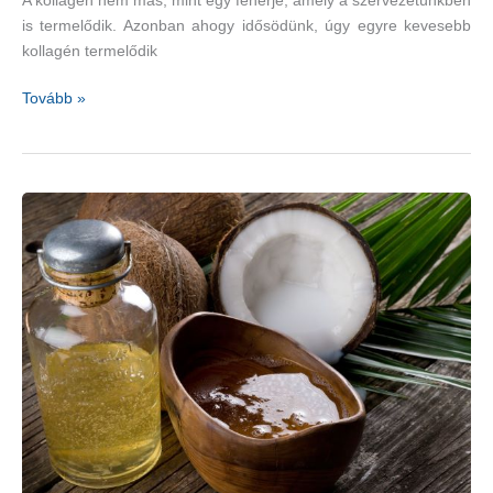
A kollagén nem más, mint egy fehérje, amely a szervezetünkben
is termelődik. Azonban ahogy idősödünk, úgy egyre kevesebb
kollagén termelődik
Jobb
Tovább »
bőrminőség
kollagénnel