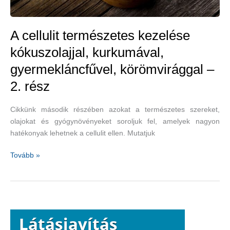
A cellulit természetes kezelése
kókuszolajjal, kurkumával,
gyermekláncfűvel, körömvirággal –
2. rész
Cikkünk második részében azokat a természetes szereket,
olajokat és gyógynövényeket soroljuk fel, amelyek nagyon
hatékonyak lehetnek a cellulit ellen. Mutatjuk
A
Tovább »
cellulit
természetes
kezelése
kókuszolajjal,
kurkumával,
gyermekláncfűvel,