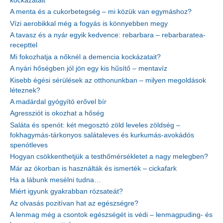
kockázatait
A menta és a cukorbetegség – mi közük van egymáshoz?
Vízi aerobikkal még a fogyás is könnyebben megy
A tavasz és a nyár egyik kedvence: rebarbara – rebarbaratea-
recepttel
Mi fokozhatja a nőknél a demencia kockázatait?
A nyári hőségben jól jön egy kis hűsítő – mentavíz
Kisebb égési sérülések az otthonunkban – milyen megoldások
léteznek?
A madárdal gyógyító erővel bír
Agressziót is okozhat a hőség
Saláta és spenót: két megosztó zöld leveles zöldség –
fokhagymás-tárkonyos salátaleves és kurkumás-avokádós
spenótleves
Hogyan csökkenthetjük a testhőmérsékletet a nagy melegben?
Már az ókorban is használták és ismerték – cickafark
Ha a lábunk mesélni tudna…
Miért igyunk gyakrabban rózsateát?
Az olvasás pozitívan hat az egészségre?
A lenmag még a csontok egészségét is védi – lenmagpuding- és