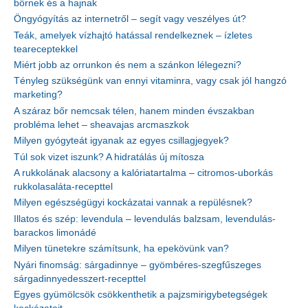
bőrnek és a hajnak
Öngyógyítás az internetről – segít vagy veszélyes út?
Teák, amelyek vízhajtó hatással rendelkeznek – ízletes
teareceptekkel
Miért jobb az orrunkon és nem a szánkon lélegezni?
Tényleg szükségünk van ennyi vitaminra, vagy csak jól hangzó
marketing?
A száraz bőr nemcsak télen, hanem minden évszakban
probléma lehet – sheavajas arcmaszkok
Milyen gyógyteát igyanak az egyes csillagjegyek?
Túl sok vizet iszunk? A hidratálás új mítosza
A rukkolának alacsony a kalóriatartalma – citromos-uborkás
rukkolasaláta-recepttel
Milyen egészségügyi kockázatai vannak a repülésnek?
Illatos és szép: levendula – levendulás balzsam, levendulás-
barackos limonádé
Milyen tünetekre számítsunk, ha epekövünk van?
Nyári finomság: sárgadinnye – gyömbéres-szegfűszeges
sárgadinnyedesszert-recepttel
Egyes gyümölcsök csökkenthetik a pajzsmirigybetegségek