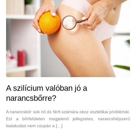
A szilícium valóban jó a
narancsbőrre?
A narancsbőr sok nő és férfi számára okoz esztétikai problémát.
Ezt a bőrfelületen megjelenő jellegzetes, narancshéjszerű
kialakulást nem csupán a […]