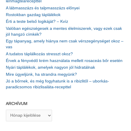
lenmagtearecepttel
A lábmasszázs és talpmasszázs előnyei
Rostokban gazdag táplálékok
Érti a teste belső logikáját? – Kvíz
Valóban egészségesek a mentes élelmiszerek, vagy ezek csak
jól hangzó címkék?
Egy tápanyag, amely hiánya nem csak vérszegénységet okoz –
vas
A tudatos táplálkozás stresszt okoz?
Érvek a fényvédő krém használata mellett rosaceás bőr esetén
Nyári táplálékok, amelyek nagyon jól hidratálnak
Mire ügyeljünk, ha strandra megyünk?
Jó a bőrnek, és még fogyhatunk is a ribizlitől – uborkás-
paradicsomos ribizlisaláta-recepttel
ARCHÍVUM
A
r
c
h