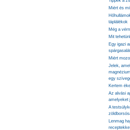
Tippek a z
sére
Miért és m
Hőhullámok
táplálékok
Még a vérn
Mit tehetü
Egy igazi a
spárgasalá
Miért mozog
Jelek, ame
magnézium
egy szíveg
Kertem éke
Az alvási ap
amelyeket j
A testsúlyk
zöldborsósa
Lenmag haj
receptekke