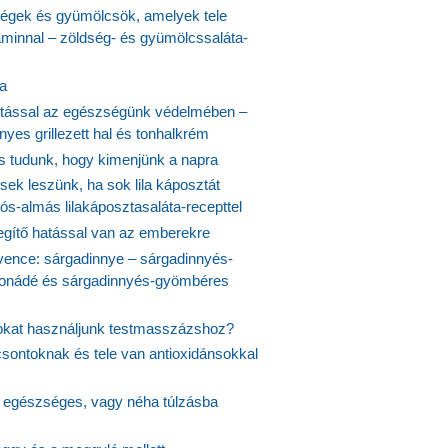
ségek és gyümölcsök, amelyek tele
aminnal – zöldség- és gyümölcssaláta-
ta
tással az egészségünk védelmében –
yes grillezett hal és tonhalkrém
is tudunk, hogy kimenjünk a napra
ek leszünk, ha sok lila káposztát
s-almás lilakáposztasaláta-recepttel
egítő hatással van az emberekre
vence: sárgadinnye – sárgadinnyés-
onádé és sárgadinnyés-gyömbéres
jokat használjunk testmasszázshoz?
csontoknak és tele van antioxidánsokkal
s egészséges, vagy néha túlzásba