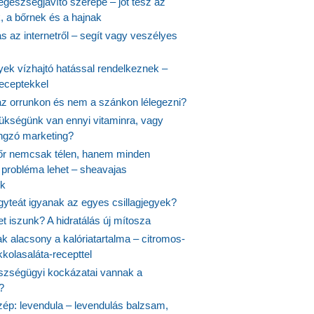
egészségjavító szerepe – jót tesz az
, a bőrnek és a hajnak
 az internetről – segít vagy veszélyes
yek vízhajtó hatással rendelkeznek –
receptekkel
 az orrunkon és nem a szánkon lélegezni?
ükségünk van ennyi vitaminra, vagy
angzó marketing?
őr nemcsak télen, hanem minden
probléma lehet – sheavajas
k
gyteát igyanak az egyes csillagjegyek?
et iszunk? A hidratálás új mítosza
k alacsony a kalóriatartalma – citromos-
kolasaláta-recepttel
szségügyi kockázatai vannak a
?
szép: levendula – levendulás balzsam,