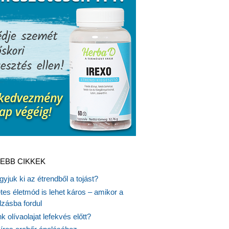
EBB CIKKEK
gyjuk ki az étrendből a tojást?
es életmód is lehet káros – amikor a
lzásba fordul
k olívaolajat lefekvés előtt?