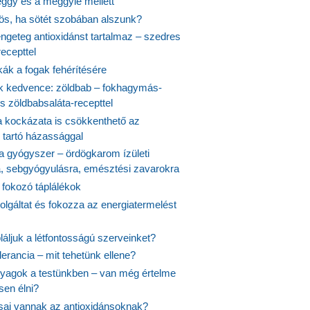
ggy és a meggylé mellett
yös, ha sötét szobában alszunk?
ngeteg antioxidánst tartalmaz – szedres
ecepttel
kák a fogak fehérítésére
 kedvence: zöldbab – fokhagymás-
s zöldbabsaláta-recepttel
 kockázata is csökkenthető az
 tartó házassággal
 a gyógyszer – ördögkarom ízületi
a, sebgyógyulásra, emésztési zavarokra
 fokozó táplálékok
olgáltat és fokozza az energiatermelést
áljuk a létfontosságú szerveinket?
lerancia – mit tehetünk ellene?
agok a testünkben – van még értelme
en élni?
usai vannak az antioxidánsoknak?