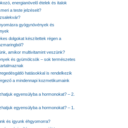
fokozó, energianövelő ételek és italok
meri a teste jelzéseit?
ózsalekvár?
nyomásra gyógynövények és
ények
kes dolgokat készítettek régen a
rozmaringból?
jünk, amikor multivitamint veszünk?
nyek és gyümölcsök – sok természetes
 tartalmaznak
regedésgátló hatásokkal is rendelkezik
rgező a mindennapi kozmetikumaink
hatjuk egyensúlyba a hormonokat? – 2.
hatjuk egyensúlyba a hormonokat? – 1.
ünk és igyunk éhgyomorra?