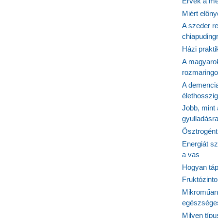
Érvek a me
Miért előn
A szeder re
chiapudingr
Házi prakti
A magyarok
rozmaringo
A demencia
élethosszig
Jobb, mint
gyulladásr
Ösztrogént
Energiát sz
a vas
Hogyan tápl
Fruktózinto
Mikroműany
egészséges
Milyen típ