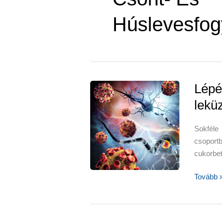
Húslevesfog
Lépé
lekü
Sokfél
csoport
cukorbet
Lépések
Tovább 
az
autoimm
betegsé