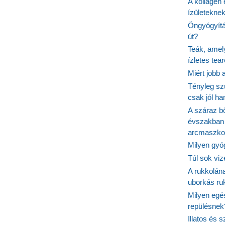
A kollagén 
ízületeknek
Öngyógyítás
út?
Teák, amel
ízletes tea
Miért jobb
Tényleg sz
csak jól h
A száraz b
évszakban 
arcmaszko
Milyen gyó
Túl sok viz
A rukkolána
uborkás ruk
Milyen egé
repülésnek
Illatos és 