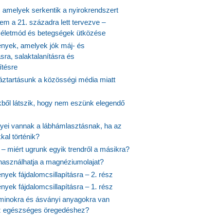
, amelyek serkentik a nyirokrendszert
em a 21. századra lett tervezve –
ós életmód és betegségek ütközése
yek, amelyek jók máj- és
ásra, salaktalanításra és
ítésre
ztartásunk a közösségi média miatt
ekből látszik, hogy nem eszünk elegendő
nyei vannak a lábhámlasztásnak, ha az
kal történik?
 – miért ugrunk egyik trendről a másikra?
 használhatja a magnéziumolajat?
yek fájdalomcsillapításra – 2. rész
yek fájdalomcsillapításra – 1. rész
aminokra és ásványi anyagokra van
z egészséges öregedéshez?