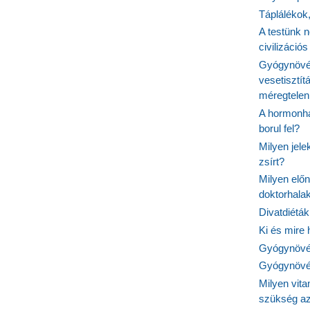
Táplálékok
A testünk n
civilizáci
Gyógynövén
vesetisztít
méregtelen
A hormonhá
borul fel?
Milyen jel
zsírt?
Milyen elő
doktorhalak
Divatdiéták
Ki és mire
Gyógynövén
Gyógynövén
Milyen vit
szükség a