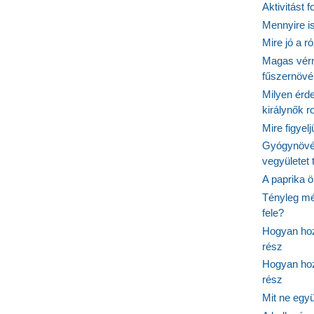
Aktivitást 
Mennyire is
Mire jó a r
Magas vér
fűszernöv
Milyen érde
királynők 
Mire figyel
Gyógynövé
vegyületet
A paprika ö
Tényleg mé
fele?
Hogyan hoz
rész
Hogyan hoz
rész
Mit ne egy