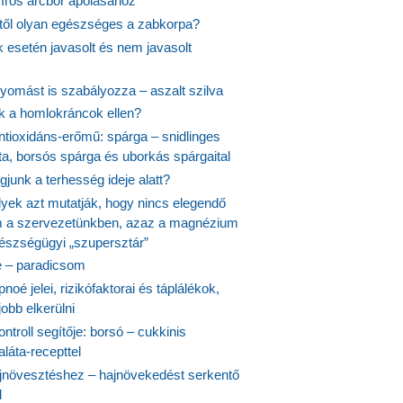
síros arcbőr ápolásához
itől olyan egészséges a zabkorpa?
 esetén javasolt és nem javasolt
yomást is szabályozza – aszalt szilva
nk a homlokráncok ellen?
ntioxidáns-erőmű: spárga – snidlinges
ta, borsós spárga és uborkás spárgaital
junk a terhesség ideje alatt?
lyek azt mutatják, hogy nincs elegendő
 a szervezetünkben, azaz a magnézium
észségügyi „szupersztár”
 – paradicsom
noé jelei, rizikófaktorai és táplálékok,
obb elkerülni
ontroll segítője: borsó – cukkinis
láta-recepttel
növesztéshez – hajnövekedést serkentő
l