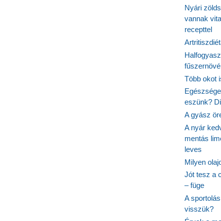
Nyári zöld
vannak vit
recepttel
Artritiszdié
Halfogyasz
fűszernövén
Több okot 
Egészséges
eszünk? Dió
A gyász ör
A nyár ked
mentás lim
leves
Milyen ola
Jót tesz a 
– füge
A sportolá
visszük?