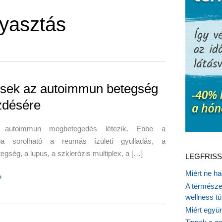
yasztás
sek az autoimmun betegség
zdésére
e autoimmun megbetegedés létezik. Ebbe a
ba sorolható a reumás ízületi gyulladás, a
egség, a lupus, a szklerózis multiplex, a […]
LEGFRISS
Miért ne ha
»
A természet
wellness tú
un
Miért együn
g