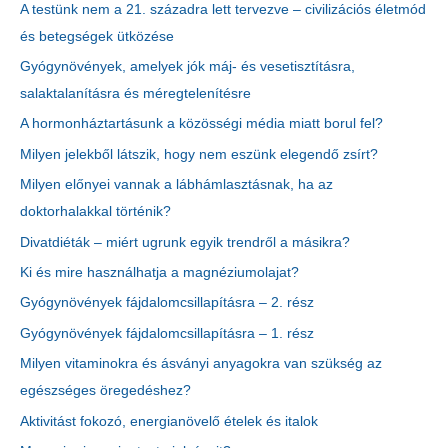
A testünk nem a 21. századra lett tervezve – civilizációs életmód
és betegségek ütközése
Gyógynövények, amelyek jók máj- és vesetisztításra,
salaktalanításra és méregtelenítésre
A hormonháztartásunk a közösségi média miatt borul fel?
Milyen jelekből látszik, hogy nem eszünk elegendő zsírt?
Milyen előnyei vannak a lábhámlasztásnak, ha az
doktorhalakkal történik?
Divatdiéták – miért ugrunk egyik trendről a másikra?
Ki és mire használhatja a magnéziumolajat?
Gyógynövények fájdalomcsillapításra – 2. rész
Gyógynövények fájdalomcsillapításra – 1. rész
Milyen vitaminokra és ásványi anyagokra van szükség az
egészséges öregedéshez?
Aktivitást fokozó, energianövelő ételek és italok