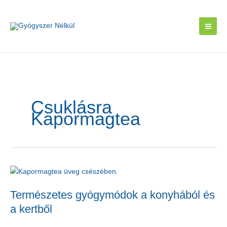
Skip
to
content
Csuklásra
Kapormagtea
Természetes gyógymódok a konyhából és
a kertből