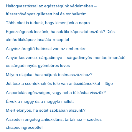
Halfogyasztással az egészségünk védelmében –
fűszernövényes grillezett hal és tonhalkrém
Több okot is tudunk, hogy kimenjünk a napra
Egészségesek leszünk, ha sok lila káposztát eszünk? Diós-
almás lilakáposztasaláta-recepttel
A gyász öregítő hatással van az emberekre
A nyár kedvence: sárgadinnye – sárgadinnyés-mentás limonádé
és sárgadinnyés-gyömbéres leves
Milyen olajokat használjunk testmasszázshoz?
Jót tesz a csontoknak és tele van antioxidánsokkal – füge
A sportolás egészséges, vagy néha túlzásba visszük?
Érvek a meggy és a meggylé mellett
Miért előnyös, ha sötét szobában alszunk?
A szeder rengeteg antioxidánst tartalmaz – szedres
chiapudingrecepttel