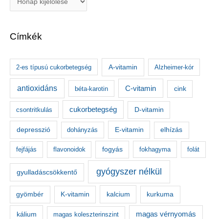
r
c
Címkék
h
í
v
A-vitamin
2-es típusú cukorbetegség
Alzheimer-kór
u
antioxidáns
C-vitamin
béta-karotin
cink
m
cukorbetegség
csontritkulás
D-vitamin
depresszió
E-vitamin
dohányzás
elhízás
fejfájás
flavonoidok
fogyás
fokhagyma
folát
gyógyszer nélkül
gyulladáscsökkentő
kalcium
gyömbér
K-vitamin
kurkuma
kálium
magas vérnyomás
magas koleszterinszint