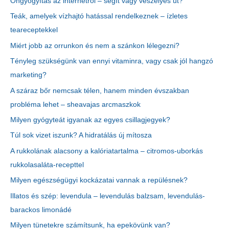
Öngyógyítás az internetről – segít vagy veszélyes út?
Teák, amelyek vízhajtó hatással rendelkeznek – ízletes
teareceptekkel
Miért jobb az orrunkon és nem a szánkon lélegezni?
Tényleg szükségünk van ennyi vitaminra, vagy csak jól hangzó
marketing?
A száraz bőr nemcsak télen, hanem minden évszakban
probléma lehet – sheavajas arcmaszkok
Milyen gyógyteát igyanak az egyes csillagjegyek?
Túl sok vizet iszunk? A hidratálás új mítosza
A rukkolának alacsony a kalóriatartalma – citromos-uborkás
rukkolasaláta-recepttel
Milyen egészségügyi kockázatai vannak a repülésnek?
Illatos és szép: levendula – levendulás balzsam, levendulás-
barackos limonádé
Milyen tünetekre számítsunk, ha epekövünk van?