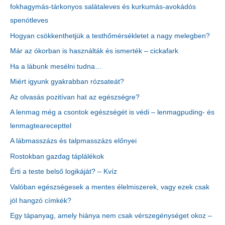
fokhagymás-tárkonyos salátaleves és kurkumás-avokádós
spenótleves
Hogyan csökkenthetjük a testhőmérsékletet a nagy melegben?
Már az ókorban is használták és ismerték – cickafark
Ha a lábunk mesélni tudna…
Miért igyunk gyakrabban rózsateát?
Az olvasás pozitívan hat az egészségre?
A lenmag még a csontok egészségét is védi – lenmagpuding- és
lenmagtearecepttel
A lábmasszázs és talpmasszázs előnyei
Rostokban gazdag táplálékok
Érti a teste belső logikáját? – Kvíz
Valóban egészségesek a mentes élelmiszerek, vagy ezek csak
jól hangzó címkék?
Egy tápanyag, amely hiánya nem csak vérszegénységet okoz –