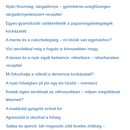
Nyári finomság: sárgadinnye – gyömbéres-szegfűszeges
sárgadinnyedesszert-recepttel
Egyes gyümölcsök csökkenthetik a pajzsmirigybetegségek
kockázatait
A menta és a cukorbetegség – mi közük van egymáshoz?
Vízi aerobikkal még a fogyás is könnyebben megy
A tavasz és a nyár egyik kedvence: rebarbara – rebarbaratea-
recepttel
Mi fokozhatja a nőknél a demencia kockázatait?
A nyári hőségben jól jön egy kis hűsítő – mentavíz
Kisebb égési sérülések az otthonunkban – milyen megoldások
léteznek?
A madárdal gyógyító erővel bír
Agressziót is okozhat a hőség
Saláta és spenót: két megosztó zöld leveles zöldség –