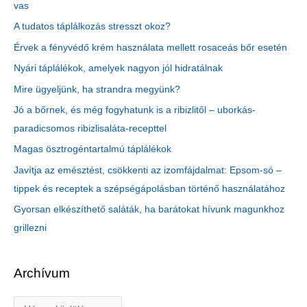
vas
A tudatos táplálkozás stresszt okoz?
Érvek a fényvédő krém használata mellett rosaceás bőr esetén
Nyári táplálékok, amelyek nagyon jól hidratálnak
Mire ügyeljünk, ha strandra megyünk?
Jó a bőrnek, és még fogyhatunk is a ribizlitől – uborkás-
paradicsomos ribizlisaláta-recepttel
Magas ösztrogéntartalmú táplálékok
Javítja az emésztést, csökkenti az izomfájdalmat: Epsom-só –
tippek és receptek a szépségápolásban történő használatához
Gyorsan elkészíthető saláták, ha barátokat hívunk magunkhoz
grillezni
Archívum
A