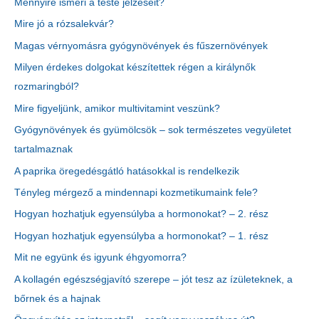
Mennyire ismeri a teste jelzéseit?
Mire jó a rózsalekvár?
Magas vérnyomásra gyógynövények és fűszernövények
Milyen érdekes dolgokat készítettek régen a királynők
rozmaringból?
Mire figyeljünk, amikor multivitamint veszünk?
Gyógynövények és gyümölcsök – sok természetes vegyületet
tartalmaznak
A paprika öregedésgátló hatásokkal is rendelkezik
Tényleg mérgező a mindennapi kozmetikumaink fele?
Hogyan hozhatjuk egyensúlyba a hormonokat? – 2. rész
Hogyan hozhatjuk egyensúlyba a hormonokat? – 1. rész
Mit ne együnk és igyunk éhgyomorra?
A kollagén egészségjavító szerepe – jót tesz az ízületeknek, a
bőrnek és a hajnak