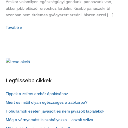
Amikor valamilyen egészségügyi gondunk, panaszunk van,
akkor jobb először orvoshoz fordulni. Kisebb panaszoknál
azonban nem érdemes gyógyszert szedni, hiszen ezzel […]
Természetes
Tovább »
gyógymódok
a
konyhából
és
a
kertből
Legfrissebb cikkek
Tippek a zsíros arcbőr ápolásához
Miért és mitől olyan egészséges a zabkorpa?
Hőhullámok esetén javasolt és nem javasolt táplálékok
Még a vérnyomást is szabályozza – aszalt szilva