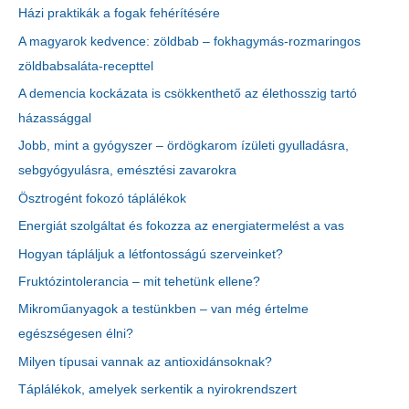
Házi praktikák a fogak fehérítésére
A magyarok kedvence: zöldbab – fokhagymás-rozmaringos
zöldbabsaláta-recepttel
A demencia kockázata is csökkenthető az élethosszig tartó
házassággal
Jobb, mint a gyógyszer – ördögkarom ízületi gyulladásra,
sebgyógyulásra, emésztési zavarokra
Ösztrogént fokozó táplálékok
Energiát szolgáltat és fokozza az energiatermelést a vas
Hogyan tápláljuk a létfontosságú szerveinket?
Fruktózintolerancia – mit tehetünk ellene?
Mikroműanyagok a testünkben – van még értelme
egészségesen élni?
Milyen típusai vannak az antioxidánsoknak?
Táplálékok, amelyek serkentik a nyirokrendszert