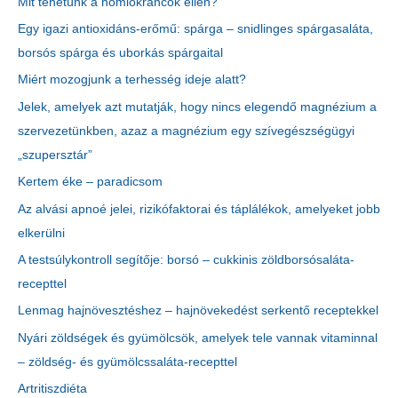
Mit tehetünk a homlokráncok ellen?
Egy igazi antioxidáns-erőmű: spárga – snidlinges spárgasaláta,
borsós spárga és uborkás spárgaital
Miért mozogjunk a terhesség ideje alatt?
Jelek, amelyek azt mutatják, hogy nincs elegendő magnézium a
szervezetünkben, azaz a magnézium egy szívegészségügyi
„szupersztár”
Kertem éke – paradicsom
Az alvási apnoé jelei, rizikófaktorai és táplálékok, amelyeket jobb
elkerülni
A testsúlykontroll segítője: borsó – cukkinis zöldborsósaláta-
recepttel
Lenmag hajnövesztéshez – hajnövekedést serkentő receptekkel
Nyári zöldségek és gyümölcsök, amelyek tele vannak vitaminnal
– zöldség- és gyümölcssaláta-recepttel
Artritiszdiéta