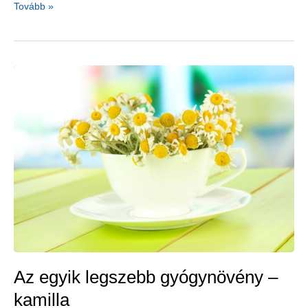
A
Tovább »
hormonháztartásunk
a
közösségi
média
miatt
borul
fel?
Az egyik legszebb gyógynövény –
kamilla