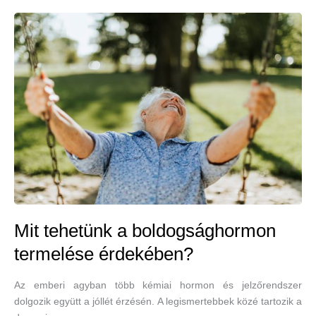
–
tényleg
rajtunk
múlik
a
jókedv?
Mit tehetünk a boldogsághormon
termelése érdekében?
Az emberi agyban több kémiai hormon és jelzőrendszer
dolgozik együtt a jóllét érzésén. A legismertebbek közé tartozik a