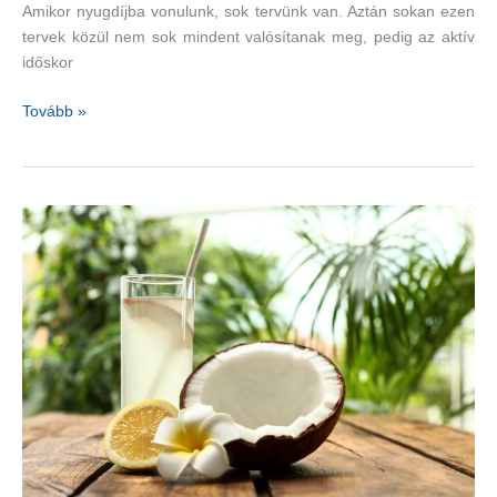
Amikor nyugdíjba vonulunk, sok tervünk van. Aztán sokan ezen
tervek közül nem sok mindent valósítanak meg, pedig az aktív
időskor
A
Tovább »
társadalmi
kapcsolatok
lassítják
az
öregedési
folyamatokat