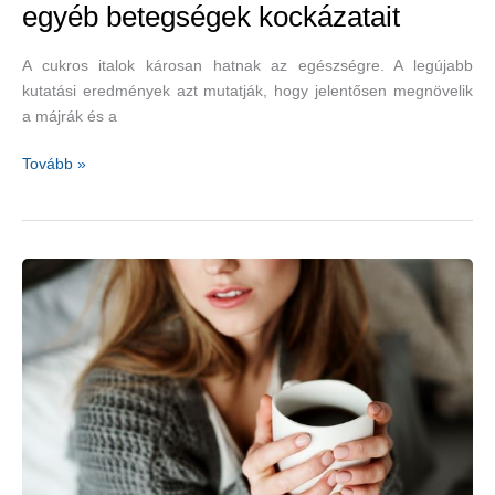
egyéb betegségek kockázatait
A cukros italok károsan hatnak az egészségre. A legújabb
kutatási eredmények azt mutatják, hogy jelentősen megnövelik
a májrák és a
A
Tovább »
cukros
italok
rendszeres
fogyasztása
megnöveli
a
májrák
és
egyéb
betegségek
kockázatait