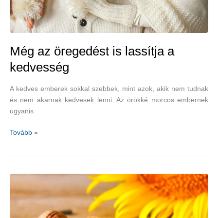
Még az öregedést is lassítja a
kedvesség
A kedves emberek sokkal szebbek, mint azok, akik nem tudnak
és nem akarnak kedvesek lenni. Az örökké morcos embernek
ugyanis
Még
Tovább »
az
öregedést
is
lassítja
a
kedvesség