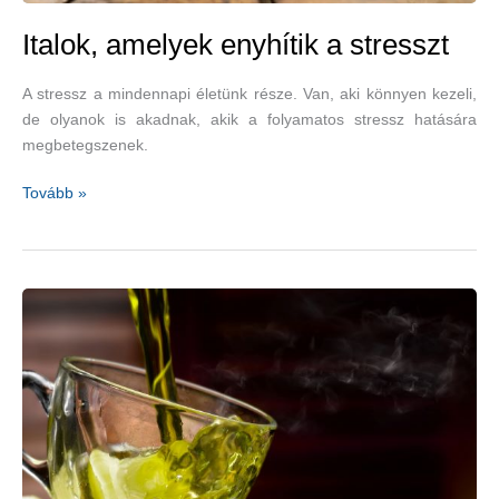
Italok, amelyek enyhítik a stresszt
A stressz a mindennapi életünk része. Van, aki könnyen kezeli,
de olyanok is akadnak, akik a folyamatos stressz hatására
megbetegszenek.
Italok,
Tovább »
amelyek
enyhítik
a
stresszt