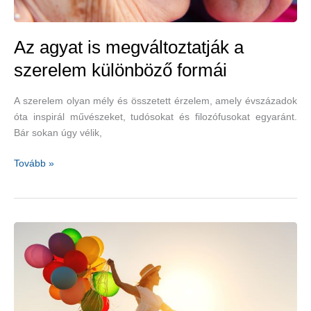
Az agyat is megváltoztatják a
szerelem különböző formái
A szerelem olyan mély és összetett érzelem, amely évszázadok
óta inspirál művészeket, tudósokat és filozófusokat egyaránt.
Bár sokan úgy vélik,
Az
Tovább »
agyat
is
megváltoztatják
a
szerelem
különböző
formái