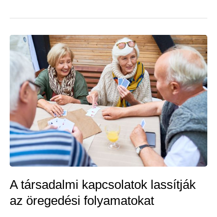
a
fogyásban,
a
szív-
és
érrendszer
védelmében
–
zöld
tea
A társadalmi kapcsolatok lassítják
az öregedési folyamatokat