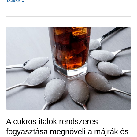
A
Tovább »
napraforgómag
ízületi
gyulladásra
és
izomgörcsre
is
jó
–
búzafűleves-
napraforgómagos
turmixitalrecepttel
A cukros italok rendszeres
fogyasztása megnöveli a májrák és