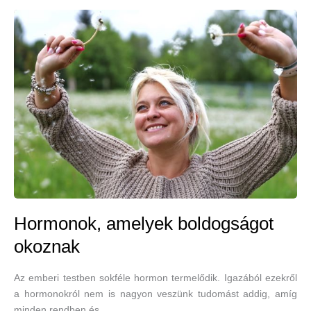
hangulatfokozó
tearecepttel
Hormonok, amelyek boldogságot
okoznak
Az emberi testben sokféle hormon termelődik. Igazából ezekről
a hormonokról nem is nagyon veszünk tudomást addig, amíg
minden rendben és