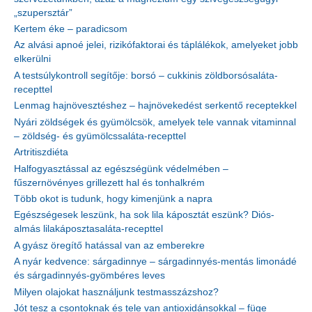
„szupersztár”
Kertem éke – paradicsom
Az alvási apnoé jelei, rizikófaktorai és táplálékok, amelyeket jobb
elkerülni
A testsúlykontroll segítője: borsó – cukkinis zöldborsósaláta-
recepttel
Lenmag hajnövesztéshez – hajnövekedést serkentő receptekkel
Nyári zöldségek és gyümölcsök, amelyek tele vannak vitaminnal
– zöldség- és gyümölcssaláta-recepttel
Artritiszdiéta
Halfogyasztással az egészségünk védelmében –
fűszernövényes grillezett hal és tonhalkrém
Több okot is tudunk, hogy kimenjünk a napra
Egészségesek leszünk, ha sok lila káposztát eszünk? Diós-
almás lilakáposztasaláta-recepttel
A gyász öregítő hatással van az emberekre
A nyár kedvence: sárgadinnye – sárgadinnyés-mentás limonádé
és sárgadinnyés-gyömbéres leves
Milyen olajokat használjunk testmasszázshoz?
Jót tesz a csontoknak és tele van antioxidánsokkal – füge