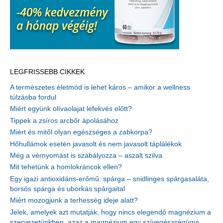
LEGFRISSEBB CIKKEK
A természetes életmód is lehet káros – amikor a wellness
túlzásba fordul
Miért együnk olívaolajat lefekvés előtt?
Tippek a zsíros arcbőr ápolásához
Miért és mitől olyan egészséges a zabkorpa?
Hőhullámok esetén javasolt és nem javasolt táplálékok
Még a vérnyomást is szabályozza – aszalt szilva
Mit tehetünk a homlokráncok ellen?
Egy igazi antioxidáns-erőmű: spárga – snidlinges spárgasaláta,
borsós spárga és uborkás spárgaital
Miért mozogjunk a terhesség ideje alatt?
Jelek, amelyek azt mutatják, hogy nincs elegendő magnézium a
szervezetünkben, azaz a magnézium egy szívegészségügyi