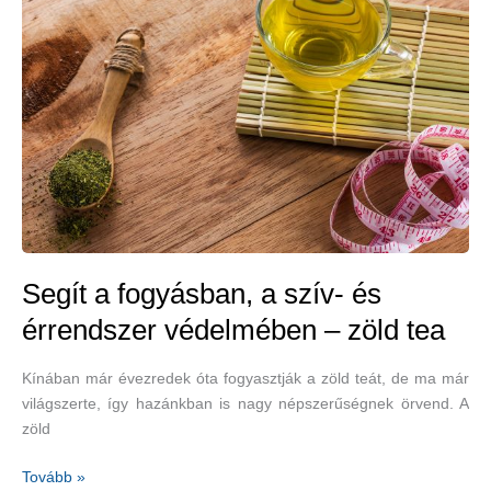
Segít a fogyásban, a szív- és
érrendszer védelmében – zöld tea
Kínában már évezredek óta fogyasztják a zöld teát, de ma már
világszerte, így hazánkban is nagy népszerűségnek örvend. A
zöld
Segít
Tovább »