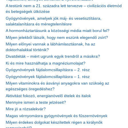
A testünk nem a 21. századra lett tervezve – civilizációs életmód
és betegségek ütközése
Gyógynövények, amelyek jók máj- és vesetisztításra,
salaktalanításra és méregtelenítésre
A hormonháztartásunk a közösségi média miatt borul fel?
Milyen jelekből látszik, hogy nem eszünk elegendő zsírt?
Milyen előnyei vannak a lábhámlasztásnak, ha az
doktorhalakkal történik?
Divatdiéták – miért ugrunk egyik trendről a másikra?
Ki és mire használhatja a magnéziumolajat?
Gyógynövények fájdalomcsillapításra – 2. rész
Gyógynövények fájdalomcsillapításra – 1. rész
Milyen vitaminokra és ásványi anyagokra van szükség az
egészséges öregedéshez?
Aktivitást fokozó, energianövelő ételek és italok
Mennyire ismeri a teste jelzéseit?
Mire jó a rózsalekvár?
Magas vérnyomásra gyógynövények és fűszernövények
Milyen érdekes dolgokat készítettek régen a királynők