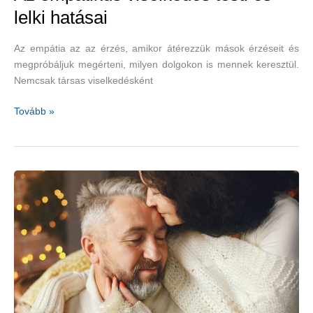
lelki hatásai
Az empátia az az érzés, amikor átérezzük mások érzéseit és
megpróbáljuk megérteni, milyen dolgokon is mennek keresztül.
Nemcsak társas viselkedésként
Az
Tovább »
empatikus
viselkedés
testi
és
lelki
hatásai