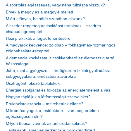
A sportolás egészséges, vagy néha túlzásba visszük?
Érvek a meggy és a meggylé mellett
Miért előnyös, ha sötét szobában alszunk?
A szeder rengeteg antioxidánst tartalmaz – szedres
chiapudingrecepttel
Házi praktikák a fogak fehérítésére
A magyarok kedvence: zöldbab – fokhagymás-rozmaringos
zöldbabsaláta-recepttel
A demencia kockázata is csökkenthető az élethosszig tartó
házassággal
Jobb, mint a gyógyszer – ördögkarom ízületi gyulladásra,
sebgyógyulásra, emésztési zavarokra
Ösztrogént fokozó táplálékok
Energiát szolgáltat és fokozza az energiatermelést a vas
Hogyan tápláljuk a létfontosságú szerveinket?
Fruktózintolerancia – mit tehetünk ellene?
Mikroműanyagok a testünkben – van még értelme
egészségesen élni?
Milyen típusai vannak az antioxidánsoknak?
Táplálékok, amelyek serkentik a nyirokrendszert