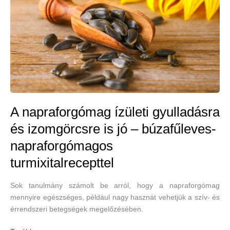
A napraforgómag ízületi gyulladásra
és izomgörcsre is jó – búzafűleves-
napraforgómagos
turmixitalrecepttel
Sok tanulmány számolt be arról, hogy a napraforgómag
mennyire egészséges, például nagy hasznát vehetjük a szív- és
érrendszeri betegségek megelőzésében.