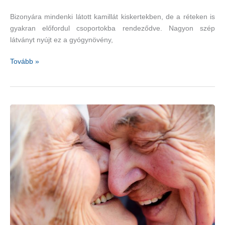
Bizonyára mindenki látott kamillát kiskertekben, de a réteken is
gyakran előfordul csoportokba rendeződve. Nagyon szép
látványt nyújt ez a gyógynövény,
Az
Tovább »
egyik
legszebb
gyógynövény
–
kamilla