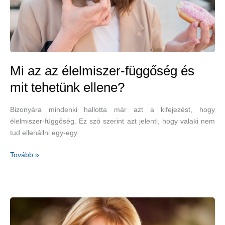
Mi az az élelmiszer-függőség és
mit tehetünk ellene?
Bizonyára mindenki hallotta már azt a kifejezést, hogy
élelmiszer-függőség. Ez szó szerint azt jelenti, hogy valaki nem
tud ellenállni egy-egy
Mi
Tovább »
az
az
élelmiszer-
függőség
és
mit