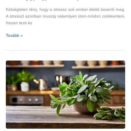
Kétségtelen tény, hogy a stressz sok ember életét keseríti meg.
A stresszt azonban muszáj valamilyen úton-módon csökkenteni,
hiszen testi és
A
Tovább »
hanggyógyítás
előnyei