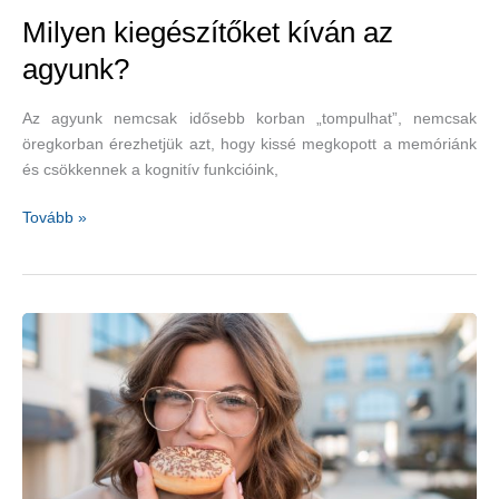
Milyen kiegészítőket kíván az
agyunk?
Az agyunk nemcsak idősebb korban „tompulhat”, nemcsak
öregkorban érezhetjük azt, hogy kissé megkopott a memóriánk
és csökkennek a kognitív funkcióink,
Milyen
Tovább »
kiegészítőket
kíván
az
agyunk?