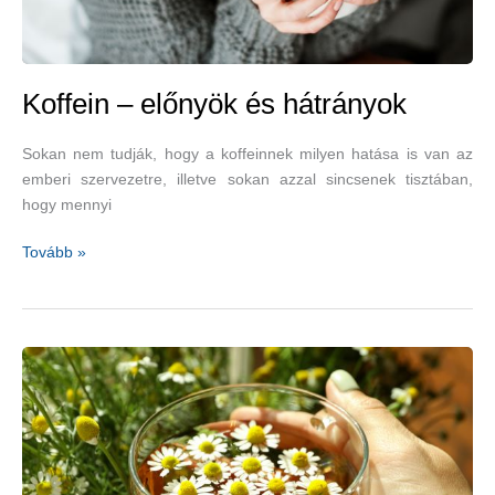
Koffein – előnyök és hátrányok
Sokan nem tudják, hogy a koffeinnek milyen hatása is van az
emberi szervezetre, illetve sokan azzal sincsenek tisztában,
hogy mennyi
Koffein
Tovább »
–
előnyök
és
hátrányok