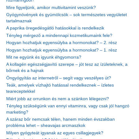
rozmaringból?
Mire figyeljünk, amikor multivitamint veszünk?
Gyógynövények és gyümölcsök – sok természetes vegyületet
tartalmaznak
A paprika öregedésgátló hatásokkal is rendelkezik
Tényleg mérgező a mindennapi kozmetikumaink fele?
Hogyan hozhatjuk egyensúlyba a hormonokat? – 2. rész
Hogyan hozhatjuk egyensúlyba a hormonokat? – 1. rész
Mit ne együnk és igyunk éhgyomorra?
A kollagén egészségjavító szerepe – jót tesz az ízületeknek, a
bőrnek és a hajnak
Öngyógyítás az internetről – segít vagy veszélyes út?
Teák, amelyek vízhajtó hatással rendelkeznek – ízletes
teareceptekkel
Miért jobb az orrunkon és nem a szánkon lélegezni?
Tényleg szükségünk van ennyi vitaminra, vagy csak jól hangzó
marketing?
A száraz bőr nemcsak télen, hanem minden évszakban
probléma lehet – sheavajas arcmaszkok
Milyen gyógyteát igyanak az egyes csillagjegyek?