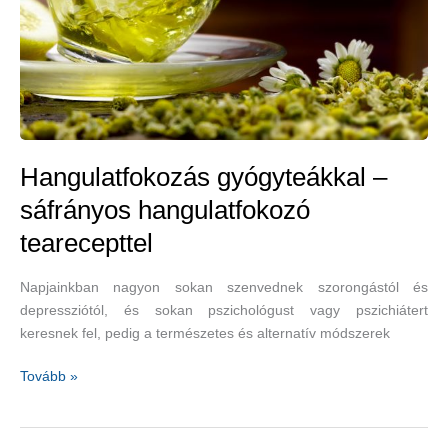
Hangulatfokozás gyógyteákkal –
sáfrányos hangulatfokozó
tearecepttel
Napjainkban nagyon sokan szenvednek szorongástól és
depressziótól, és sokan pszichológust vagy pszichiátert
keresnek fel, pedig a természetes és alternatív módszerek
Hangulatfokozás
Tovább »
gyógyteákkal
–
sáfrányos