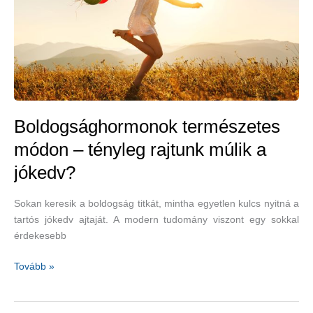
Boldogsághormonok természetes
módon – tényleg rajtunk múlik a
jókedv?
Sokan keresik a boldogság titkát, mintha egyetlen kulcs nyitná a
tartós jókedv ajtaját. A modern tudomány viszont egy sokkal
érdekesebb
Boldogsághormonok
Tovább »
természetes
módon