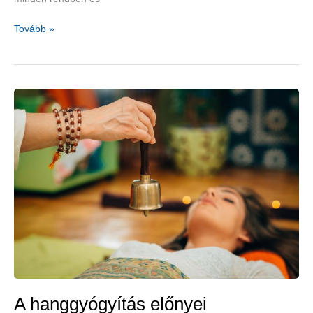
Hormonok,
Tovább »
amelyek
boldogságot
okoznak
A hanggyógyítás előnyei