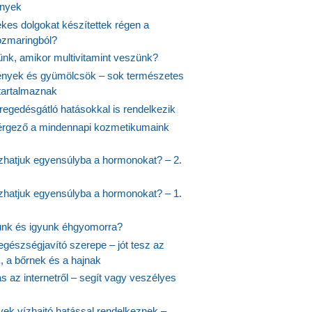
ények
kes dolgokat készítettek régen a
rozmaringból?
jünk, amikor multivitamint veszünk?
nyek és gyümölcsök – sok természetes
 tartalmaznak
regedésgátló hatásokkal is rendelkezik
rgező a mindennapi kozmetikumaink
hatjuk egyensúlyba a hormonokat? – 2.
hatjuk egyensúlyba a hormonokat? – 1.
ünk és igyunk éhgyomorra?
egészségjavító szerepe – jót tesz az
, a bőrnek és a hajnak
 az internetről – segít vagy veszélyes
yek vízhajtó hatással rendelkeznek –