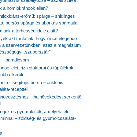
yomást is szabályozza – aszalt szilva
nk a homlokráncok ellen?
ntioxidáns-erőmű: spárga – snidlinges
ta, borsós spárga és uborkás spárgaital
junk a terhesség ideje alatt?
lyek azt mutatják, hogy nincs elegendő
 a szervezetünkben, azaz a magnézium
észségügyi „szupersztár”
 – paradicsom
noé jelei, rizikófaktorai és táplálékok,
obb elkerülni
ontroll segítője: borsó – cukkinis
láta-recepttel
növesztéshez – hajnövekedést serkentő
l
ségek és gyümölcsök, amelyek tele
aminnal – zöldség- és gyümölcssaláta-
ta