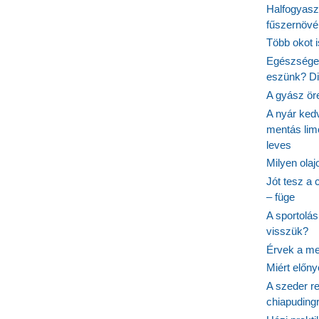
Halfogyasz
fűszernövén
Több okot 
Egészséges
eszünk? Dió
A gyász ör
A nyár ked
mentás lim
leves
Milyen ola
Jót tesz a 
– füge
A sportolá
visszük?
Érvek a me
Miért előn
A szeder re
chiapudingr