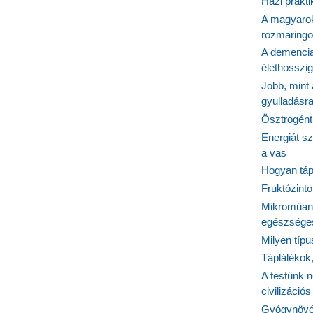
Házi prakti
A magyarok
rozmaringo
A demencia
élethosszig
Jobb, mint
gyulladásr
Ösztrogént
Energiát sz
a vas
Hogyan tápl
Fruktózinto
Mikroműany
egészséges
Milyen típ
Táplálékok
A testünk n
civilizáci
Gyógynövén