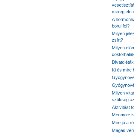
vesetisztít
méregtelen
A hormonhá
borul fel?
Milyen jel
zsírt?
Milyen elő
doktorhalak
Divatdiéták
Ki és mire
Gyógynövén
Gyógynövén
Milyen vit
szükség a
Aktivitást 
Mennyire is
Mire jó a r
Magas vér