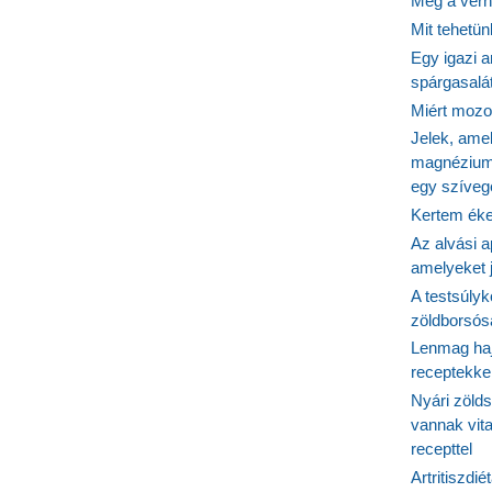
Még a vérn
Mit tehetü
Egy igazi a
spárgasalá
Miért mozog
Jelek, ame
magnézium
egy szíveg
Kertem éke
Az alvási ap
amelyeket j
A testsúlyk
zöldborsósa
Lenmag haj
receptekke
Nyári zöld
vannak vit
recepttel
Artritiszdié