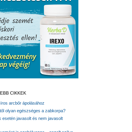
EBB CIKKEK
síros arcbőr ápolásához
itől olyan egészséges a zabkorpa?
 esetén javasolt és nem javasolt