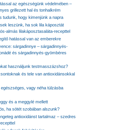
tással az egészségünk védelmében –
yes grillezett hal és tonhalkrém
is tudunk, hogy kimenjünk a napra
ek leszünk, ha sok lila káposztát
s-almás lilakáposztasaláta-recepttel
egítő hatással van az emberekre
vence: sárgadinnye – sárgadinnyés-
onádé és sárgadinnyés-gyömbéres
jokat használjunk testmasszázshoz?
csontoknak és tele van antioxidánsokkal
s egészséges, vagy néha túlzásba
ggy és a meggylé mellett
yös, ha sötét szobában alszunk?
ngeteg antioxidánst tartalmaz – szedres
ecepttel