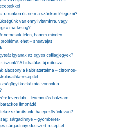
receptekkel
 az orrunkon és nem a szánkon lélegezni?
ükségünk van ennyi vitaminra, vagy
angzó marketing?
őr nemcsak télen, hanem minden
probléma lehet – sheavajas
k
gyteát igyanak az egyes csillagjegyek?
et iszunk? A hidratálás új mítosza
k alacsony a kalóriatartalma – citromos-
kolasaláta-recepttel
szségügyi kockázatai vannak a
?
szép: levendula – levendulás balzsam,
-barackos limonádé
etekre számítsunk, ha epekövünk van?
mság: sárgadinnye – gyömbéres-
es sárgadinnyedesszert-recepttel