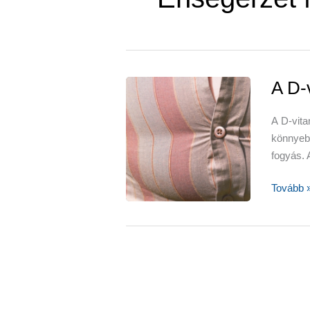
A D-
A D-vita
könnyeb
fogyás. 
A
Tovább 
D-
vitamin-
hiány
túlsúlyt
okoz