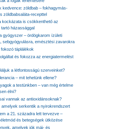
kák a fogak fehérítésére
 kedvence: zöldbab – fokhagymás-
s zöldbabsaláta-recepttel
 kockázata is csökkenthető az
 tartó házassággal
 a gyógyszer – ördögkarom ízületi
a, sebgyógyulásra, emésztési zavarokra
 fokozó táplálékok
olgáltat és fokozza az energiatermelést
áljuk a létfontosságú szerveinket?
lerancia – mit tehetünk ellene?
agok a testünkben – van még értelme
en élni?
usai vannak az antioxidánsoknak?
, amelyek serkentik a nyirokrendszert
em a 21. századra lett tervezve –
ós életmód és betegségek ütközése
yek, amelyek jók máj- és