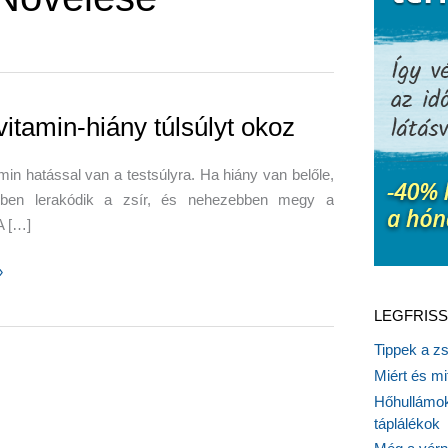
vitamin-hiány túlsúlyt okoz
min hatással van a testsúlyra. Ha hiány van belőle,
ben lerakódik a zsír, és nehezebben megy a
A […]
»
LEGFRISS
Tippek a z
Miért és m
Hőhullámok
táplálékok