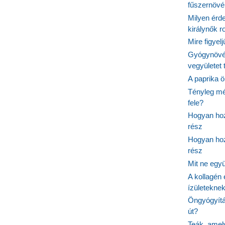
fűszernöv
Milyen érde
királynők 
Mire figyel
Gyógynövé
vegyületet
A paprika ö
Tényleg mé
fele?
Hogyan hoz
rész
Hogyan hoz
rész
Mit ne egy
A kollagén 
ízületeknek
Öngyógyítás
út?
Teák, amel