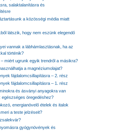
ásra, salaktalanításra és
ítésre
ztartásunk a közösségi média miatt
ekből látszik, hogy nem eszünk elegendő
nyei vannak a lábhámlasztásnak, ha az
kal történik?
 – miért ugrunk egyik trendről a másikra?
 használhatja a magnéziumolajat?
yek fájdalomcsillapításra – 2. rész
yek fájdalomcsillapításra – 1. rész
aminokra és ásványi anyagokra van
z egészséges öregedéshez?
fokozó, energianövelő ételek és italok
meri a teste jelzéseit?
ózsalekvár?
nyomásra gyógynövények és