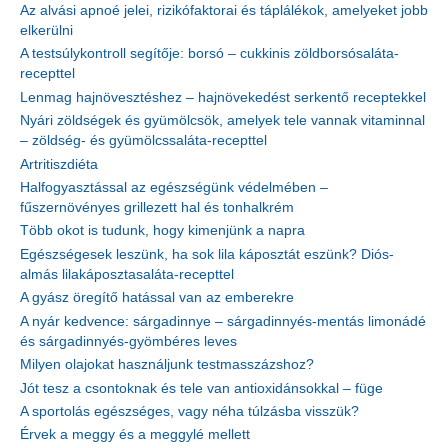
Az alvási apnoé jelei, rizikófaktorai és táplálékok, amelyeket jobb
elkerülni
A testsúlykontroll segítője: borsó – cukkinis zöldborsósaláta-
recepttel
Lenmag hajnövesztéshez – hajnövekedést serkentő receptekkel
Nyári zöldségek és gyümölcsök, amelyek tele vannak vitaminnal
– zöldség- és gyümölcssaláta-recepttel
Artritiszdiéta
Halfogyasztással az egészségünk védelmében –
fűszernövényes grillezett hal és tonhalkrém
Több okot is tudunk, hogy kimenjünk a napra
Egészségesek leszünk, ha sok lila káposztát eszünk? Diós-
almás lilakáposztasaláta-recepttel
A gyász öregítő hatással van az emberekre
A nyár kedvence: sárgadinnye – sárgadinnyés-mentás limonádé
és sárgadinnyés-gyömbéres leves
Milyen olajokat használjunk testmasszázshoz?
Jót tesz a csontoknak és tele van antioxidánsokkal – füge
A sportolás egészséges, vagy néha túlzásba visszük?
Érvek a meggy és a meggylé mellett