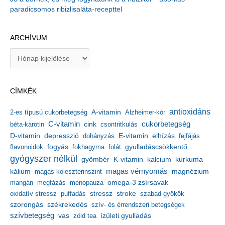
paradicsomos ribizlisaláta-recepttel
ARCHÍVUM
A
r
c
h
CÍMKÉK
í
v
antioxidáns
A-vitamin
2-es típusú cukorbetegség
Alzheimer-kór
u
m
C-vitamin
cukorbetegség
béta-karotin
cink
csontritkulás
depresszió
E-vitamin
D-vitamin
dohányzás
elhízás
fejfájás
gyulladáscsökkentő
flavonoidok
fogyás
fokhagyma
folát
gyógyszer nélkül
kalcium
gyömbér
K-vitamin
kurkuma
kálium
magas vérnyomás
magnézium
magas koleszterinszint
mangán
megfázás
menopauza
omega-3 zsírsavak
stressz
stroke
oxidatív stressz
puffadás
szabad gyökök
szorongás
székrekedés
szív- és érrendszeri betegségek
szívbetegség
ízületi gyulladás
vas
zöld tea