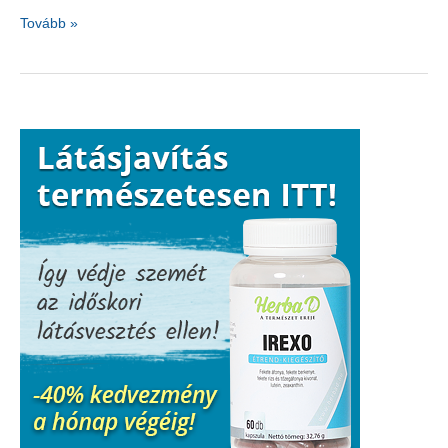
Ha
Tovább »
a
nyelvünk
beszélni
tudna