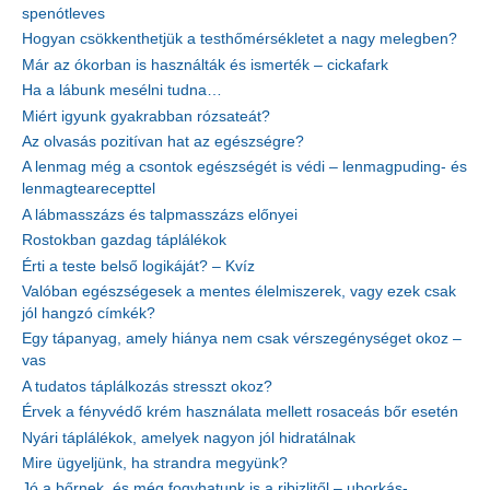
spenótleves
Hogyan csökkenthetjük a testhőmérsékletet a nagy melegben?
Már az ókorban is használták és ismerték – cickafark
Ha a lábunk mesélni tudna…
Miért igyunk gyakrabban rózsateát?
Az olvasás pozitívan hat az egészségre?
A lenmag még a csontok egészségét is védi – lenmagpuding- és
lenmagtearecepttel
A lábmasszázs és talpmasszázs előnyei
Rostokban gazdag táplálékok
Érti a teste belső logikáját? – Kvíz
Valóban egészségesek a mentes élelmiszerek, vagy ezek csak
jól hangzó címkék?
Egy tápanyag, amely hiánya nem csak vérszegénységet okoz –
vas
A tudatos táplálkozás stresszt okoz?
Érvek a fényvédő krém használata mellett rosaceás bőr esetén
Nyári táplálékok, amelyek nagyon jól hidratálnak
Mire ügyeljünk, ha strandra megyünk?
Jó a bőrnek, és még fogyhatunk is a ribizlitől – uborkás-