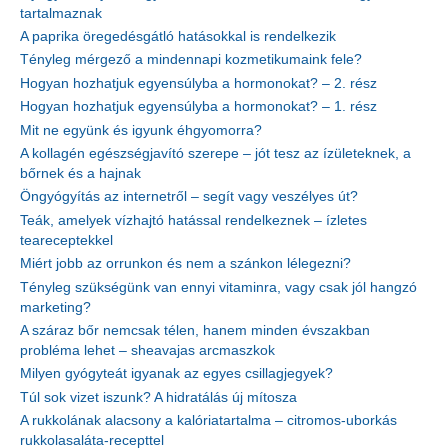
tartalmaznak
A paprika öregedésgátló hatásokkal is rendelkezik
Tényleg mérgező a mindennapi kozmetikumaink fele?
Hogyan hozhatjuk egyensúlyba a hormonokat? – 2. rész
Hogyan hozhatjuk egyensúlyba a hormonokat? – 1. rész
Mit ne együnk és igyunk éhgyomorra?
A kollagén egészségjavító szerepe – jót tesz az ízületeknek, a
bőrnek és a hajnak
Öngyógyítás az internetről – segít vagy veszélyes út?
Teák, amelyek vízhajtó hatással rendelkeznek – ízletes
teareceptekkel
Miért jobb az orrunkon és nem a szánkon lélegezni?
Tényleg szükségünk van ennyi vitaminra, vagy csak jól hangzó
marketing?
A száraz bőr nemcsak télen, hanem minden évszakban
probléma lehet – sheavajas arcmaszkok
Milyen gyógyteát igyanak az egyes csillagjegyek?
Túl sok vizet iszunk? A hidratálás új mítosza
A rukkolának alacsony a kalóriatartalma – citromos-uborkás
rukkolasaláta-recepttel