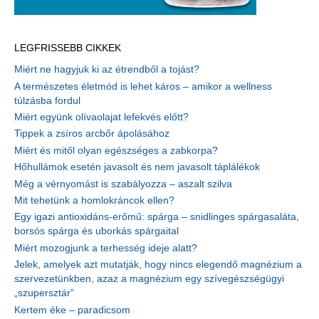
LEGFRISSEBB CIKKEK
Miért ne hagyjuk ki az étrendből a tojást?
A természetes életmód is lehet káros – amikor a wellness
túlzásba fordul
Miért együnk olívaolajat lefekvés előtt?
Tippek a zsíros arcbőr ápolásához
Miért és mitől olyan egészséges a zabkorpa?
Hőhullámok esetén javasolt és nem javasolt táplálékok
Még a vérnyomást is szabályozza – aszalt szilva
Mit tehetünk a homlokráncok ellen?
Egy igazi antioxidáns-erőmű: spárga – snidlinges spárgasaláta,
borsós spárga és uborkás spárgaital
Miért mozogjunk a terhesség ideje alatt?
Jelek, amelyek azt mutatják, hogy nincs elegendő magnézium a
szervezetünkben, azaz a magnézium egy szívegészségügyi
„szupersztár”
Kertem éke – paradicsom