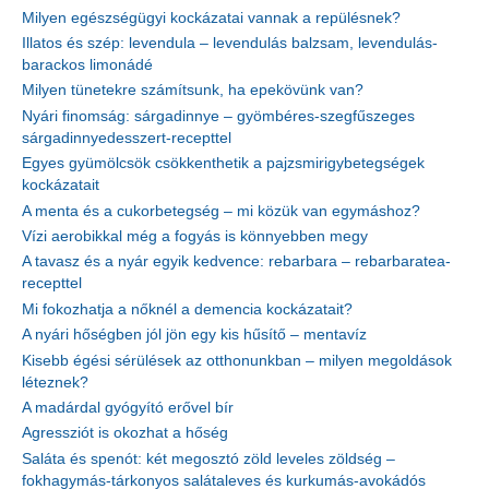
Milyen egészségügyi kockázatai vannak a repülésnek?
Illatos és szép: levendula – levendulás balzsam, levendulás-
barackos limonádé
Milyen tünetekre számítsunk, ha epekövünk van?
Nyári finomság: sárgadinnye – gyömbéres-szegfűszeges
sárgadinnyedesszert-recepttel
Egyes gyümölcsök csökkenthetik a pajzsmirigybetegségek
kockázatait
A menta és a cukorbetegség – mi közük van egymáshoz?
Vízi aerobikkal még a fogyás is könnyebben megy
A tavasz és a nyár egyik kedvence: rebarbara – rebarbaratea-
recepttel
Mi fokozhatja a nőknél a demencia kockázatait?
A nyári hőségben jól jön egy kis hűsítő – mentavíz
Kisebb égési sérülések az otthonunkban – milyen megoldások
léteznek?
A madárdal gyógyító erővel bír
Agressziót is okozhat a hőség
Saláta és spenót: két megosztó zöld leveles zöldség –
fokhagymás-tárkonyos salátaleves és kurkumás-avokádós