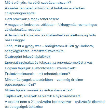
Miért előnyös, ha sötét szobában alszunk?
A szeder rengeteg antioxidánst tartalmaz – szedres
chiapudingrecepttel
Házi praktikák a fogak fehérítésére
A magyarok kedvence: zöldbab – fokhagymás-rozmaringos
zöldbabsaláta-recepttel
A demencia kockázata is csökkenthető az élethosszig tartó
házassággal
Jobb, mint a gyógyszer – ördögkarom ízületi gyulladásra,
sebgyógyulásra, emésztési zavarokra
Ösztrogént fokozó táplálékok
Energiát szolgáltat és fokozza az energiatermelést a vas
Hogyan tápláljuk a létfontosságú szerveinket?
Fruktózintolerancia – mit tehetünk ellene?
Mikroműanyagok a testünkben – van még értelme
egészségesen élni?
Milyen típusai vannak az antioxidánsoknak?
Táplálékok, amelyek serkentik a nyirokrendszert
A testünk nem a 21. századra lett tervezve – civilizációs életmód
és betegségek ütközése