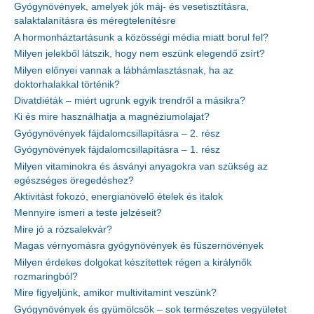
Gyógynövények, amelyek jók máj- és vesetisztításra,
salaktalanításra és méregtelenítésre
A hormonháztartásunk a közösségi média miatt borul fel?
Milyen jelekből látszik, hogy nem eszünk elegendő zsírt?
Milyen előnyei vannak a lábhámlasztásnak, ha az
doktorhalakkal történik?
Divatdiéták – miért ugrunk egyik trendről a másikra?
Ki és mire használhatja a magnéziumolajat?
Gyógynövények fájdalomcsillapításra – 2. rész
Gyógynövények fájdalomcsillapításra – 1. rész
Milyen vitaminokra és ásványi anyagokra van szükség az
egészséges öregedéshez?
Aktivitást fokozó, energianövelő ételek és italok
Mennyire ismeri a teste jelzéseit?
Mire jó a rózsalekvár?
Magas vérnyomásra gyógynövények és fűszernövények
Milyen érdekes dolgokat készítettek régen a királynők
rozmaringból?
Mire figyeljünk, amikor multivitamint veszünk?
Gyógynövények és gyümölcsök – sok természetes vegyületet