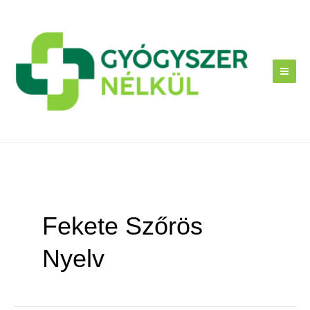
Skip
to
content
Fekete Szőrös
Nyelv