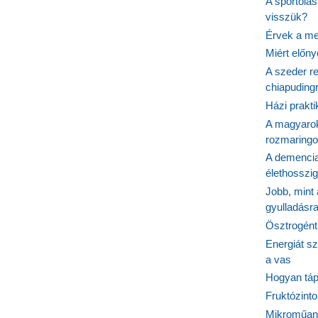
A sportolá
visszük?
Érvek a me
Miért előn
A szeder re
chiapudingr
Házi prakti
A magyarok
rozmaringo
A demencia
élethosszig
Jobb, mint
gyulladásr
Ösztrogént
Energiát sz
a vas
Hogyan tápl
Fruktózinto
Mikroműany