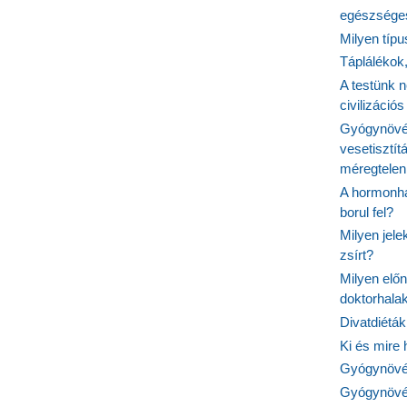
egészséges
Milyen típ
Táplálékok
A testünk n
civilizáci
Gyógynövén
vesetisztít
méregtelen
A hormonhá
borul fel?
Milyen jel
zsírt?
Milyen elő
doktorhalak
Divatdiéták
Ki és mire
Gyógynövén
Gyógynövén