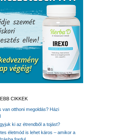
EBB CIKKEK
is van otthoni megoldás? Házi
l
gyjuk ki az étrendből a tojást?
es életmód is lehet káros – amikor a
lzásba fordul