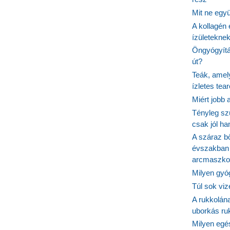
Mit ne egy
A kollagén 
ízületeknek
Öngyógyítás
út?
Teák, amel
ízletes tea
Miért jobb
Tényleg sz
csak jól h
A száraz b
évszakban 
arcmaszko
Milyen gyó
Túl sok viz
A rukkolána
uborkás ruk
Milyen egé