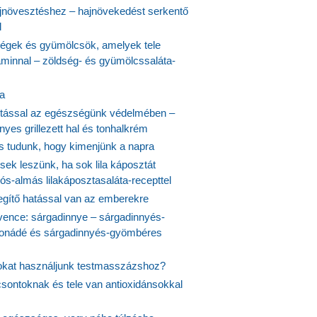
növesztéshez – hajnövekedést serkentő
l
ségek és gyümölcsök, amelyek tele
aminnal – zöldség- és gyümölcssaláta-
ta
tással az egészségünk védelmében –
yes grillezett hal és tonhalkrém
is tudunk, hogy kimenjünk a napra
ek leszünk, ha sok lila káposztát
s-almás lilakáposztasaláta-recepttel
egítő hatással van az emberekre
vence: sárgadinnye – sárgadinnyés-
onádé és sárgadinnyés-gyömbéres
jokat használjunk testmasszázshoz?
csontoknak és tele van antioxidánsokkal