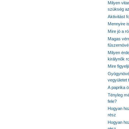
Milyen vit
szükség a
Aktivitást 
Mennyire is
Mire jó a r
Magas vér
fűszernöv
Milyen érde
királynők 
Mire figyel
Gyógynövé
vegyületet
A paprika ö
Tényleg mé
fele?
Hogyan hoz
rész
Hogyan hoz
rész