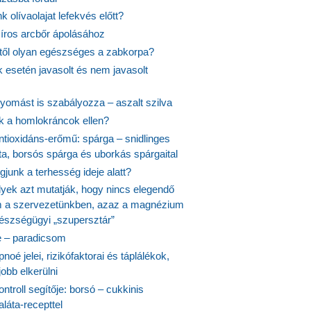
k olívaolajat lefekvés előtt?
síros arcbőr ápolásához
itől olyan egészséges a zabkorpa?
 esetén javasolt és nem javasolt
yomást is szabályozza – aszalt szilva
nk a homlokráncok ellen?
ntioxidáns-erőmű: spárga – snidlinges
ta, borsós spárga és uborkás spárgaital
junk a terhesség ideje alatt?
lyek azt mutatják, hogy nincs elegendő
 a szervezetünkben, azaz a magnézium
észségügyi „szupersztár”
 – paradicsom
noé jelei, rizikófaktorai és táplálékok,
obb elkerülni
ontroll segítője: borsó – cukkinis
láta-recepttel