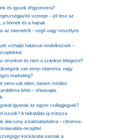
ünk és igyunk éhgyomorra?
egészségjavító szerepe – jót tesz az
, a bőrnek és a hajnak
 az internetről – segít vagy veszélyes
yek vízhajtó hatással rendelkeznek –
receptekkel
 az orrunkon és nem a szánkon lélegezni?
ükségünk van ennyi vitaminra, vagy
angzó marketing?
őr nemcsak télen, hanem minden
probléma lehet – sheavajas
k
gyteát igyanak az egyes csillagjegyek?
et iszunk? A hidratálás új mítosza
k alacsony a kalóriatartalma – citromos-
kolasaláta-recepttel
szségügyi kockázatai vannak a