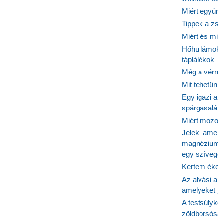
Miért együn
Tippek a z
Miért és m
Hőhullámok
táplálékok
Még a vérn
Mit tehetü
Egy igazi a
spárgasalá
Miért mozog
Jelek, ame
magnézium
egy szíveg
Kertem éke
Az alvási ap
amelyeket j
A testsúlyk
zöldborsósa