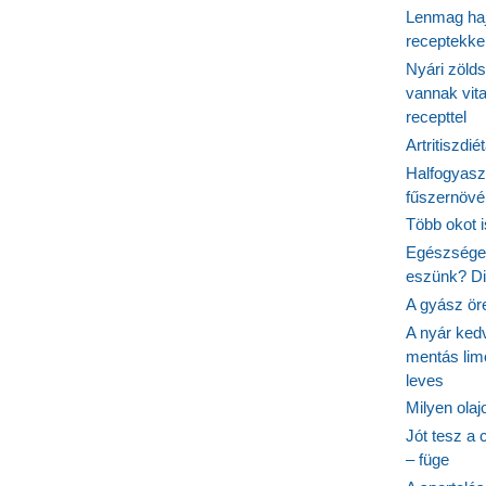
Lenmag haj
receptekke
Nyári zöld
vannak vit
recepttel
Artritiszdié
Halfogyasz
fűszernövén
Több okot 
Egészséges
eszünk? Dió
A gyász ör
A nyár ked
mentás lim
leves
Milyen ola
Jót tesz a 
– füge