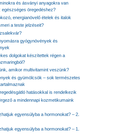
aminokra és ásványi anyagokra van
z egészséges öregedéshez?
fokozó, energianövelő ételek és italok
meri a teste jelzéseit?
ózsalekvár?
nyomásra gyógynövények és
ények
kes dolgokat készítettek régen a
rozmaringból?
jünk, amikor multivitamint veszünk?
nyek és gyümölcsök – sok természetes
 tartalmaznak
regedésgátló hatásokkal is rendelkezik
rgező a mindennapi kozmetikumaink
hatjuk egyensúlyba a hormonokat? – 2.
hatjuk egyensúlyba a hormonokat? – 1.