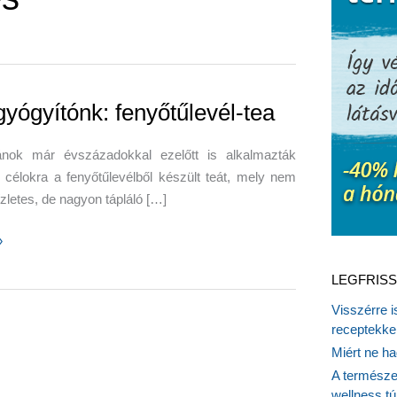
gyógyítónk: fenyőtűlevél-tea
ánok már évszázadokkal ezelőtt is alkalmazták
 célokra a fenyőtűlevélből készült teát, mely nem
zletes, de nagyon tápláló […]
»
nk:
LEGFRISS
evél-
Visszérre 
receptekke
Miért ne ha
A természet
wellness tú