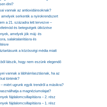
en élni?
usai vannak az antioxidánsoknak?
, amelyek serkentik a nyirokrendszert
em a 21. századra lett tervezve –
ós életmód és betegségek ütközése
yek, amelyek jók máj- és
ásra, salaktalanításra és
ítésre
ztartásunk a közösségi média miatt
ekből látszik, hogy nem eszünk elegendő
nyei vannak a lábhámlasztásnak, ha az
kal történik?
 – miért ugrunk egyik trendről a másikra?
 használhatja a magnéziumolajat?
yek fájdalomcsillapításra – 2. rész
yek fájdalomcsillapításra – 1. rész