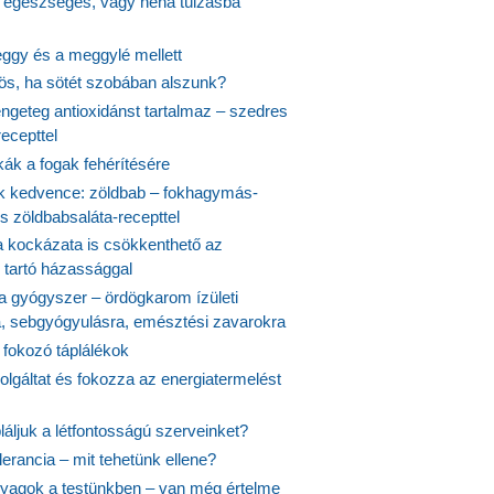
s egészséges, vagy néha túlzásba
ggy és a meggylé mellett
yös, ha sötét szobában alszunk?
ngeteg antioxidánst tartalmaz – szedres
ecepttel
kák a fogak fehérítésére
 kedvence: zöldbab – fokhagymás-
s zöldbabsaláta-recepttel
 kockázata is csökkenthető az
 tartó házassággal
 a gyógyszer – ördögkarom ízületi
a, sebgyógyulásra, emésztési zavarokra
 fokozó táplálékok
olgáltat és fokozza az energiatermelést
áljuk a létfontosságú szerveinket?
lerancia – mit tehetünk ellene?
agok a testünkben – van még értelme