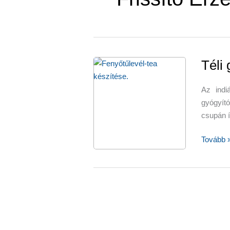
Téli 
Az indi
gyógyító
csupán í
Téli
Tovább 
gyógyító
fenyőtűl
tea