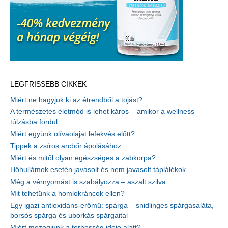
LEGFRISSEBB CIKKEK
Miért ne hagyjuk ki az étrendből a tojást?
A természetes életmód is lehet káros – amikor a wellness
túlzásba fordul
Miért együnk olívaolajat lefekvés előtt?
Tippek a zsíros arcbőr ápolásához
Miért és mitől olyan egészséges a zabkorpa?
Hőhullámok esetén javasolt és nem javasolt táplálékok
Még a vérnyomást is szabályozza – aszalt szilva
Mit tehetünk a homlokráncok ellen?
Egy igazi antioxidáns-erőmű: spárga – snidlinges spárgasaláta,
borsós spárga és uborkás spárgaital
Miért mozogjunk a terhesség ideje alatt?