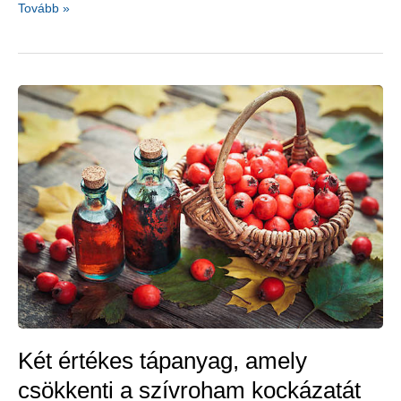
A
Tovább »
magas
vérnyomás
természetes
gyógymódjai
–
1.
rész
Két értékes tápanyag, amely
csökkenti a szívroham kockázatát