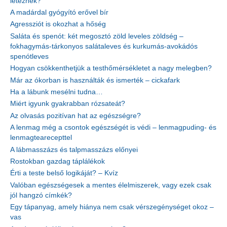
léteznek?
A madárdal gyógyító erővel bír
Agressziót is okozhat a hőség
Saláta és spenót: két megosztó zöld leveles zöldség –
fokhagymás-tárkonyos salátaleves és kurkumás-avokádós
spenótleves
Hogyan csökkenthetjük a testhőmérsékletet a nagy melegben?
Már az ókorban is használták és ismerték – cickafark
Ha a lábunk mesélni tudna…
Miért igyunk gyakrabban rózsateát?
Az olvasás pozitívan hat az egészségre?
A lenmag még a csontok egészségét is védi – lenmagpuding- és
lenmagtearecepttel
A lábmasszázs és talpmasszázs előnyei
Rostokban gazdag táplálékok
Érti a teste belső logikáját? – Kvíz
Valóban egészségesek a mentes élelmiszerek, vagy ezek csak
jól hangzó címkék?
Egy tápanyag, amely hiánya nem csak vérszegénységet okoz –
vas