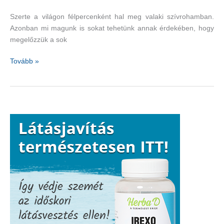
Szerte a világon félpercenként hal meg valaki szívrohamban.
Azonban mi magunk is sokat tehetünk annak érdekében, hogy
megelőzzük a sok
Két
Tovább »
értékes
tápanyag,
amely
csökkenti
a
szívroham
kockázatát