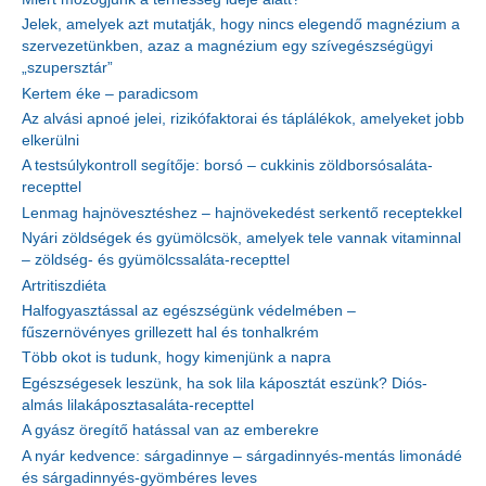
Jelek, amelyek azt mutatják, hogy nincs elegendő magnézium a
szervezetünkben, azaz a magnézium egy szívegészségügyi
„szupersztár”
Kertem éke – paradicsom
Az alvási apnoé jelei, rizikófaktorai és táplálékok, amelyeket jobb
elkerülni
A testsúlykontroll segítője: borsó – cukkinis zöldborsósaláta-
recepttel
Lenmag hajnövesztéshez – hajnövekedést serkentő receptekkel
Nyári zöldségek és gyümölcsök, amelyek tele vannak vitaminnal
– zöldség- és gyümölcssaláta-recepttel
Artritiszdiéta
Halfogyasztással az egészségünk védelmében –
fűszernövényes grillezett hal és tonhalkrém
Több okot is tudunk, hogy kimenjünk a napra
Egészségesek leszünk, ha sok lila káposztát eszünk? Diós-
almás lilakáposztasaláta-recepttel
A gyász öregítő hatással van az emberekre
A nyár kedvence: sárgadinnye – sárgadinnyés-mentás limonádé
és sárgadinnyés-gyömbéres leves