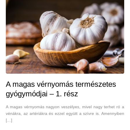
A magas vérnyomás természetes
gyógymódjai – 1. rész
A magas vérnyomás nagyon veszélyes, mivel nagy terhet ró a
vénákra, az artériákra és ezzel együtt a szívre is. Amennyiben
[…]