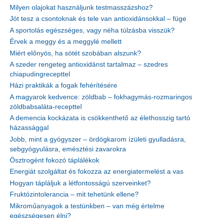
Milyen olajokat használjunk testmasszázshoz?
Jót tesz a csontoknak és tele van antioxidánsokkal – füge
A sportolás egészséges, vagy néha túlzásba visszük?
Érvek a meggy és a meggylé mellett
Miért előnyös, ha sötét szobában alszunk?
A szeder rengeteg antioxidánst tartalmaz – szedres
chiapudingrecepttel
Házi praktikák a fogak fehérítésére
A magyarok kedvence: zöldbab – fokhagymás-rozmaringos
zöldbabsaláta-recepttel
A demencia kockázata is csökkenthető az élethosszig tartó
házassággal
Jobb, mint a gyógyszer – ördögkarom ízületi gyulladásra,
sebgyógyulásra, emésztési zavarokra
Ösztrogént fokozó táplálékok
Energiát szolgáltat és fokozza az energiatermelést a vas
Hogyan tápláljuk a létfontosságú szerveinket?
Fruktózintolerancia – mit tehetünk ellene?
Mikroműanyagok a testünkben – van még értelme
egészségesen élni?