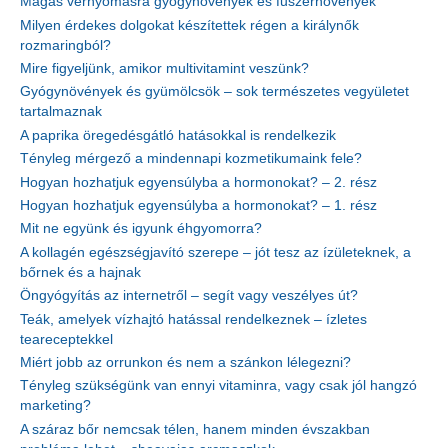
Magas vérnyomásra gyógynövények és fűszernövények
Milyen érdekes dolgokat készítettek régen a királynők
rozmaringból?
Mire figyeljünk, amikor multivitamint veszünk?
Gyógynövények és gyümölcsök – sok természetes vegyületet
tartalmaznak
A paprika öregedésgátló hatásokkal is rendelkezik
Tényleg mérgező a mindennapi kozmetikumaink fele?
Hogyan hozhatjuk egyensúlyba a hormonokat? – 2. rész
Hogyan hozhatjuk egyensúlyba a hormonokat? – 1. rész
Mit ne együnk és igyunk éhgyomorra?
A kollagén egészségjavító szerepe – jót tesz az ízületeknek, a
bőrnek és a hajnak
Öngyógyítás az internetről – segít vagy veszélyes út?
Teák, amelyek vízhajtó hatással rendelkeznek – ízletes
teareceptekkel
Miért jobb az orrunkon és nem a szánkon lélegezni?
Tényleg szükségünk van ennyi vitaminra, vagy csak jól hangzó
marketing?
A száraz bőr nemcsak télen, hanem minden évszakban