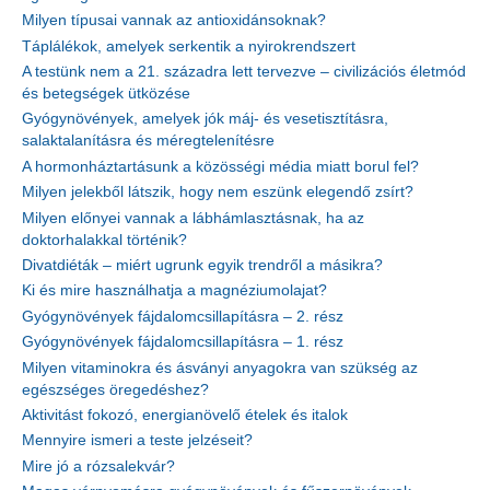
Milyen típusai vannak az antioxidánsoknak?
Táplálékok, amelyek serkentik a nyirokrendszert
A testünk nem a 21. századra lett tervezve – civilizációs életmód
és betegségek ütközése
Gyógynövények, amelyek jók máj- és vesetisztításra,
salaktalanításra és méregtelenítésre
A hormonháztartásunk a közösségi média miatt borul fel?
Milyen jelekből látszik, hogy nem eszünk elegendő zsírt?
Milyen előnyei vannak a lábhámlasztásnak, ha az
doktorhalakkal történik?
Divatdiéták – miért ugrunk egyik trendről a másikra?
Ki és mire használhatja a magnéziumolajat?
Gyógynövények fájdalomcsillapításra – 2. rész
Gyógynövények fájdalomcsillapításra – 1. rész
Milyen vitaminokra és ásványi anyagokra van szükség az
egészséges öregedéshez?
Aktivitást fokozó, energianövelő ételek és italok
Mennyire ismeri a teste jelzéseit?
Mire jó a rózsalekvár?