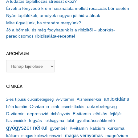
A tudatos táplálkozás stresszt okoz?
Érvek a fényvédő krém használata mellett rosaceás bőr esetén
Nyári táplálékok, amelyek nagyon jól hidratálnak
Mire ügyeljünk, ha strandra megyünk?
Jó a bőrnek, és még fogyhatunk is a ribizlitől – uborkás-
paradicsomos ribizlisaláta-recepttel
ARCHÍVUM
A
r
c
h
CÍMKÉK
í
v
antioxidáns
A-vitamin
2-es típusú cukorbetegség
Alzheimer-kór
u
m
C-vitamin
cukorbetegség
béta-karotin
cink
csontritkulás
depresszió
E-vitamin
D-vitamin
dohányzás
elhízás
fejfájás
gyulladáscsökkentő
flavonoidok
fogyás
fokhagyma
folát
gyógyszer nélkül
kalcium
gyömbér
K-vitamin
kurkuma
kálium
magas vérnyomás
magnézium
magas koleszterinszint