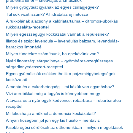
probléma lehet – sheavajas arcmaszkok
Milyen gyógyteát igyanak az egyes csillagjegyek?
Túl sok vizet iszunk? A hidratálás új mítosza
A rukkolának alacsony a kalóriatartalma – citromos-uborkás
rukkolasaláta-recepttel
Milyen egészségügyi kockázatai vannak a repülésnek?
Illatos és szép: levendula – levendulás balzsam, levendulás-
barackos limonádé
Milyen tünetekre számítsunk, ha epekövünk van?
Nyári finomság: sárgadinnye – gyömbéres-szegfűszeges
sárgadinnyedesszert-recepttel
Egyes gyümölcsök csökkenthetik a pajzsmirigybetegségek
kockázatait
A menta és a cukorbetegség – mi közük van egymáshoz?
Vízi aerobikkal még a fogyás is könnyebben megy
A tavasz és a nyár egyik kedvence: rebarbara – rebarbaratea-
recepttel
Mi fokozhatja a nőknél a demencia kockázatait?
A nyári hőségben jól jön egy kis hűsítő – mentavíz
Kisebb égési sérülések az otthonunkban – milyen megoldások