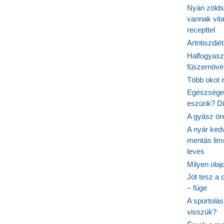
Nyári zöld
vannak vit
recepttel
Artritiszdié
Halfogyasz
fűszernövén
Több okot 
Egészséges
eszünk? Dió
A gyász ör
A nyár ked
mentás lim
leves
Milyen ola
Jót tesz a 
– füge
A sportolá
visszük?