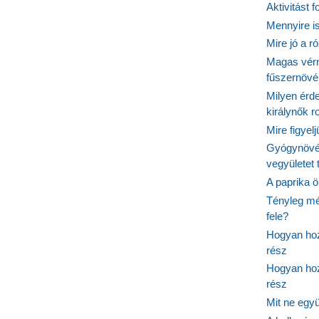
Aktivitást 
Mennyire is
Mire jó a r
Magas vér
fűszernöv
Milyen érde
királynők 
Mire figyel
Gyógynövé
vegyületet
A paprika ö
Tényleg mé
fele?
Hogyan hoz
rész
Hogyan hoz
rész
Mit ne egy