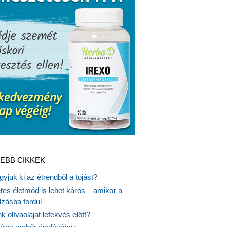
EBB CIKKEK
gyjuk ki az étrendből a tojást?
es életmód is lehet káros – amikor a
lzásba fordul
k olívaolajat lefekvés előtt?