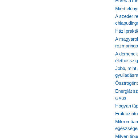
Érvek a me
Miért előn
A szeder re
chiapudingr
Házi prakti
A magyarok
rozmaringo
A demencia
élethosszig
Jobb, mint
gyulladásr
Ösztrogént
Energiát sz
a vas
Hogyan tápl
Fruktózinto
Mikroműany
egészséges
Milyen típ