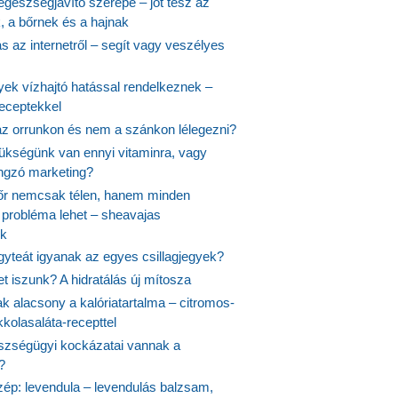
egészségjavító szerepe – jót tesz az
, a bőrnek és a hajnak
 az internetről – segít vagy veszélyes
yek vízhajtó hatással rendelkeznek –
receptekkel
 az orrunkon és nem a szánkon lélegezni?
ükségünk van ennyi vitaminra, vagy
angzó marketing?
őr nemcsak télen, hanem minden
probléma lehet – sheavajas
k
gyteát igyanak az egyes csillagjegyek?
et iszunk? A hidratálás új mítosza
k alacsony a kalóriatartalma – citromos-
kolasaláta-recepttel
szségügyi kockázatai vannak a
?
szép: levendula – levendulás balzsam,