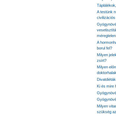
Táplálékok
A testünk n
civilizáci
Gyógynövén
vesetisztít
méregtelen
A hormonhá
borul fel?
Milyen jel
zsírt?
Milyen elő
doktorhalak
Divatdiéták
Ki és mire
Gyógynövén
Gyógynövén
Milyen vit
szükség a