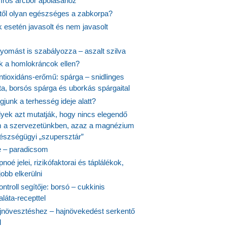
síros arcbőr ápolásához
itől olyan egészséges a zabkorpa?
 esetén javasolt és nem javasolt
yomást is szabályozza – aszalt szilva
nk a homlokráncok ellen?
ntioxidáns-erőmű: spárga – snidlinges
ta, borsós spárga és uborkás spárgaital
junk a terhesség ideje alatt?
lyek azt mutatják, hogy nincs elegendő
 a szervezetünkben, azaz a magnézium
észségügyi „szupersztár”
 – paradicsom
noé jelei, rizikófaktorai és táplálékok,
obb elkerülni
ontroll segítője: borsó – cukkinis
láta-recepttel
növesztéshez – hajnövekedést serkentő
l