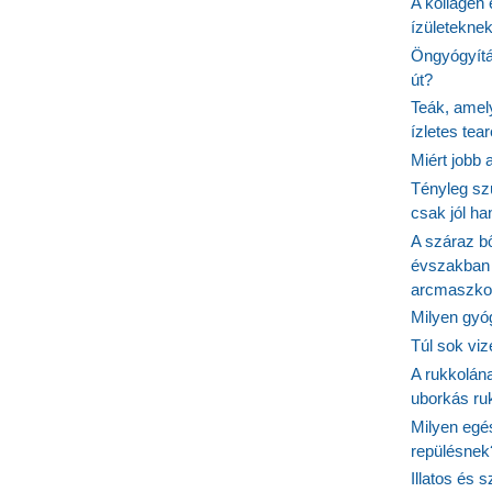
A kollagén 
ízületeknek
Öngyógyítás
út?
Teák, amel
ízletes tea
Miért jobb
Tényleg sz
csak jól h
A száraz b
évszakban 
arcmaszko
Milyen gyó
Túl sok viz
A rukkolána
uborkás ruk
Milyen egé
repülésnek
Illatos és 