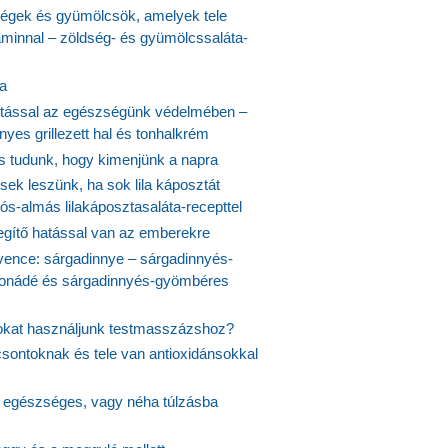
ségek és gyümölcsök, amelyek tele
aminnal – zöldség- és gyümölcssaláta-
ta
tással az egészségünk védelmében –
yes grillezett hal és tonhalkrém
is tudunk, hogy kimenjünk a napra
ek leszünk, ha sok lila káposztát
s-almás lilakáposztasaláta-recepttel
egítő hatással van az emberekre
vence: sárgadinnye – sárgadinnyés-
onádé és sárgadinnyés-gyömbéres
jokat használjunk testmasszázshoz?
csontoknak és tele van antioxidánsokkal
s egészséges, vagy néha túlzásba