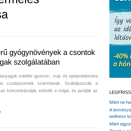
sa
rű gyógynövények a csontok
ogak szolgálatában
űanyagok sokféle gyomor-, máj- és epeproblémára
os csodaszernek számítanak. Szabályozzák a
v koncentrációját, erősítik a májat, és javítják az
LEGFRISS
Miért ne ha
A természet
»
wellness tú
vények
Miért együn