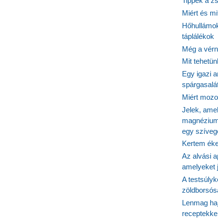
Tippek a z
Miért és m
Hőhullámok
táplálékok
tában
Még a vérn
Mit tehetü
Egy igazi a
spárgasalá
Miért mozog
Jelek, ame
magnézium
egy szíveg
Kertem éke
Az alvási ap
amelyeket j
A testsúlyk
zöldborsósa
Lenmag haj
receptekke