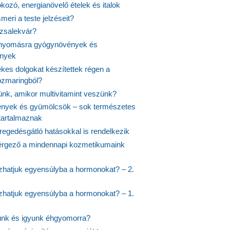
fokozó, energianövelő ételek és italok
meri a teste jelzéseit?
ózsalekvár?
nyomásra gyógynövények és
ények
kes dolgokat készítettek régen a
rozmaringból?
jünk, amikor multivitamint veszünk?
nyek és gyümölcsök – sok természetes
 tartalmaznak
regedésgátló hatásokkal is rendelkezik
rgező a mindennapi kozmetikumaink
hatjuk egyensúlyba a hormonokat? – 2.
hatjuk egyensúlyba a hormonokat? – 1.
ünk és igyunk éhgyomorra?