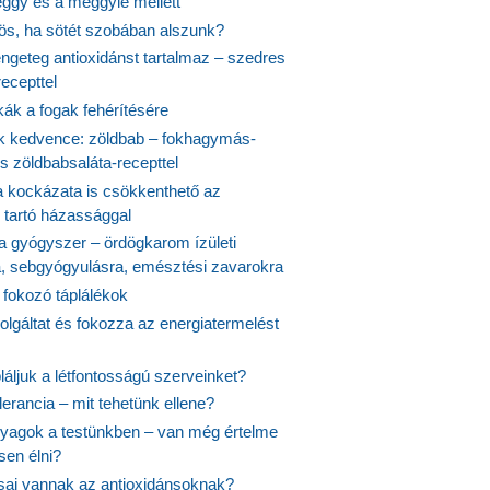
ggy és a meggylé mellett
yös, ha sötét szobában alszunk?
ngeteg antioxidánst tartalmaz – szedres
ecepttel
kák a fogak fehérítésére
 kedvence: zöldbab – fokhagymás-
s zöldbabsaláta-recepttel
 kockázata is csökkenthető az
 tartó házassággal
 a gyógyszer – ördögkarom ízületi
a, sebgyógyulásra, emésztési zavarokra
 fokozó táplálékok
olgáltat és fokozza az energiatermelést
áljuk a létfontosságú szerveinket?
lerancia – mit tehetünk ellene?
agok a testünkben – van még értelme
en élni?
usai vannak az antioxidánsoknak?