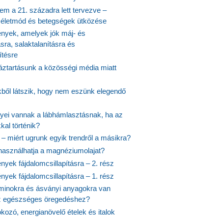
em a 21. századra lett tervezve –
ós életmód és betegségek ütközése
yek, amelyek jók máj- és
ásra, salaktalanításra és
ítésre
ztartásunk a közösségi média miatt
ekből látszik, hogy nem eszünk elegendő
nyei vannak a lábhámlasztásnak, ha az
kal történik?
 – miért ugrunk egyik trendről a másikra?
 használhatja a magnéziumolajat?
yek fájdalomcsillapításra – 2. rész
yek fájdalomcsillapításra – 1. rész
aminokra és ásványi anyagokra van
z egészséges öregedéshez?
fokozó, energianövelő ételek és italok