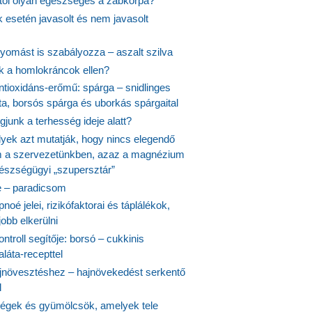
itől olyan egészséges a zabkorpa?
 esetén javasolt és nem javasolt
yomást is szabályozza – aszalt szilva
nk a homlokráncok ellen?
ntioxidáns-erőmű: spárga – snidlinges
ta, borsós spárga és uborkás spárgaital
junk a terhesség ideje alatt?
lyek azt mutatják, hogy nincs elegendő
 a szervezetünkben, azaz a magnézium
észségügyi „szupersztár”
 – paradicsom
noé jelei, rizikófaktorai és táplálékok,
obb elkerülni
ontroll segítője: borsó – cukkinis
láta-recepttel
növesztéshez – hajnövekedést serkentő
l
ségek és gyümölcsök, amelyek tele