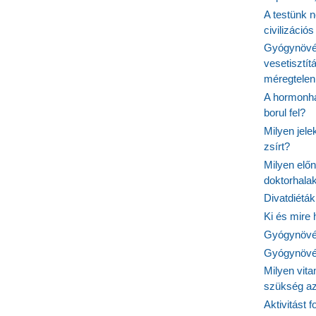
A testünk n
civilizáci
Gyógynövén
vesetisztít
méregtelen
A hormonhá
borul fel?
Milyen jel
zsírt?
Milyen elő
doktorhalak
Divatdiéták
Ki és mire
Gyógynövén
Gyógynövén
Milyen vit
szükség a
Aktivitást 