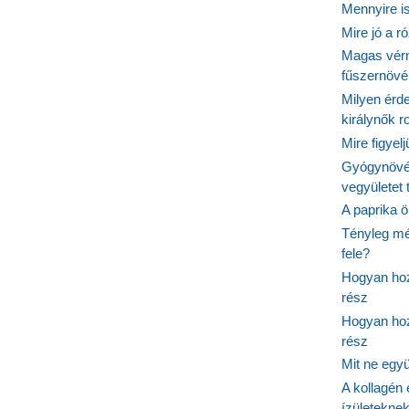
Mennyire is
Mire jó a r
Magas vér
fűszernöv
Milyen érde
királynők 
Mire figyel
Gyógynövé
vegyületet
A paprika ö
Tényleg mé
fele?
Hogyan hoz
rész
Hogyan hoz
rész
Mit ne egy
A kollagén 
ízületeknek