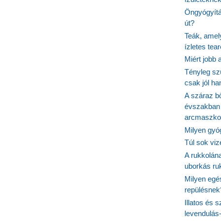
Öngyógyítás
út?
Teák, amel
ízletes tea
Miért jobb
Tényleg sz
csak jól h
A száraz b
évszakban 
arcmaszko
Milyen gyó
Túl sok viz
A rukkolána
uborkás ruk
Milyen egé
repülésnek
Illatos és 
levendulás