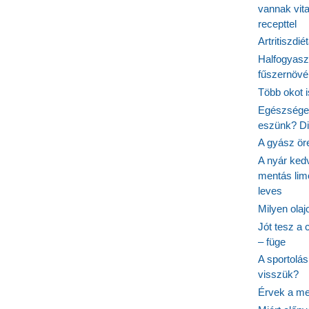
vannak vit
recepttel
Artritiszdié
Halfogyasz
fűszernövén
Több okot 
Egészséges
eszünk? Dió
A gyász ör
A nyár ked
mentás lim
leves
Milyen ola
Jót tesz a 
– füge
A sportolá
visszük?
Érvek a me