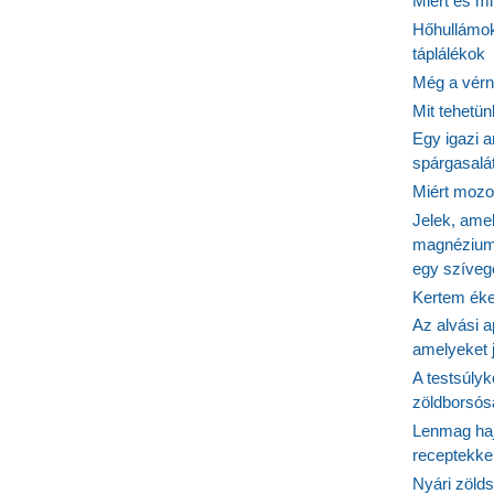
Miért és m
st,
Hőhullámok
táplálékok
Még a vérn
ást
Mit tehetü
kommal!
Egy igazi a
spárgasalá
Miért mozog
Jelek, ame
magnézium
egy szíveg
Kertem éke
Az alvási ap
amelyeket j
A testsúlyk
zöldborsósa
Lenmag haj
receptekke
Nyári zöld