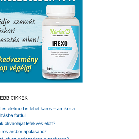
EBB CIKKEK
es életmód is lehet káros – amikor a
lzásba fordul
k olívaolajat lefekvés előtt?
síros arcbőr ápolásához