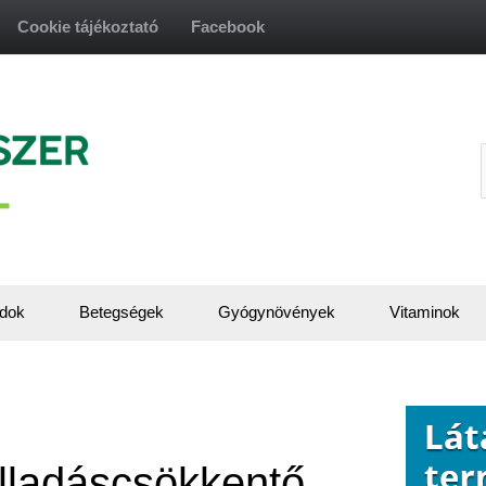
Cookie tájékoztató
Facebook
f
dok
Betegségek
Gyógynövények
Vitaminok
ulladáscsökkentő