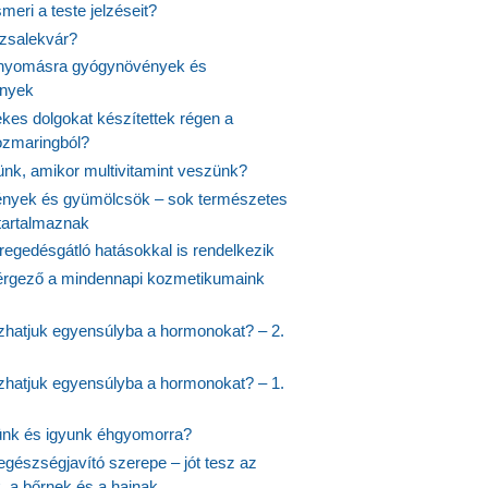
meri a teste jelzéseit?
ózsalekvár?
nyomásra gyógynövények és
ények
kes dolgokat készítettek régen a
rozmaringból?
jünk, amikor multivitamint veszünk?
nyek és gyümölcsök – sok természetes
 tartalmaznak
regedésgátló hatásokkal is rendelkezik
rgező a mindennapi kozmetikumaink
hatjuk egyensúlyba a hormonokat? – 2.
hatjuk egyensúlyba a hormonokat? – 1.
ünk és igyunk éhgyomorra?
egészségjavító szerepe – jót tesz az
, a bőrnek és a hajnak