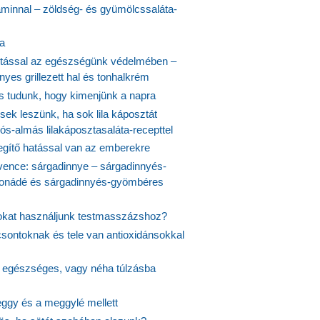
aminnal – zöldség- és gyümölcssaláta-
ta
tással az egészségünk védelmében –
yes grillezett hal és tonhalkrém
is tudunk, hogy kimenjünk a napra
ek leszünk, ha sok lila káposztát
s-almás lilakáposztasaláta-recepttel
egítő hatással van az emberekre
vence: sárgadinnye – sárgadinnyés-
onádé és sárgadinnyés-gyömbéres
jokat használjunk testmasszázshoz?
csontoknak és tele van antioxidánsokkal
s egészséges, vagy néha túlzásba
ggy és a meggylé mellett