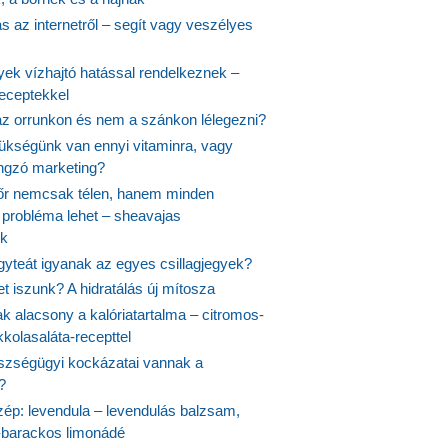
 az internetről – segít vagy veszélyes
yek vízhajtó hatással rendelkeznek –
receptekkel
 az orrunkon és nem a szánkon lélegezni?
ükségünk van ennyi vitaminra, vagy
angzó marketing?
őr nemcsak télen, hanem minden
probléma lehet – sheavajas
k
gyteát igyanak az egyes csillagjegyek?
et iszunk? A hidratálás új mítosza
k alacsony a kalóriatartalma – citromos-
kolasaláta-recepttel
szségügyi kockázatai vannak a
?
szép: levendula – levendulás balzsam,
-barackos limonádé