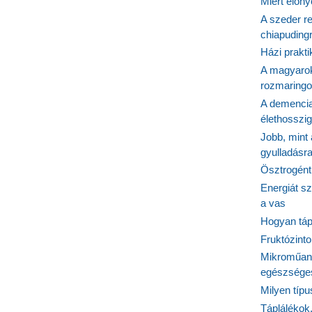
Miért előn
A szeder re
chiapudingr
Házi prakti
A magyarok
rozmaringo
A demencia
élethosszig
Jobb, mint
gyulladásr
Ösztrogént
Energiát sz
a vas
Hogyan tápl
Fruktózinto
Mikroműany
egészséges
Milyen típ
Táplálékok