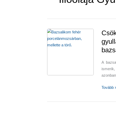
Csök
gyull
bazs
A bazsa
ismerik
azonban
Csökken
Tovább 
a
stresszt
és
a