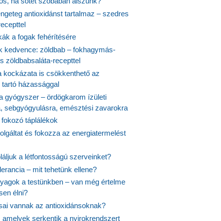
yös, ha sötét szobában alszunk?
ngeteg antioxidánst tartalmaz – szedres
ecepttel
kák a fogak fehérítésére
 kedvence: zöldbab – fokhagymás-
s zöldbabsaláta-recepttel
 kockázata is csökkenthető az
 tartó házassággal
 a gyógyszer – ördögkarom ízületi
a, sebgyógyulásra, emésztési zavarokra
 fokozó táplálékok
olgáltat és fokozza az energiatermelést
áljuk a létfontosságú szerveinket?
lerancia – mit tehetünk ellene?
agok a testünkben – van még értelme
en élni?
usai vannak az antioxidánsoknak?
, amelyek serkentik a nyirokrendszert