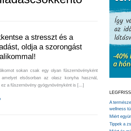
kentse a stresszt és a
adást, oldja a szorongást
alikommal!
likomot sokan csak egy olyan fűszernövényként
, amelyet elsősorban az olasz konyha használ,
 ez a fűszernövény gyógynövényként is […]
LEGFRISS
tse
»
A természet
wellness tú
Miért együn
Tippek a z