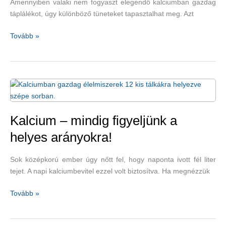
Amennyiben valaki nem fogyaszt elegendő kalciumban gazdag
táplálékot, úgy különböző tüneteket tapasztalhat meg. Azt
Milyen
Tovább »
jelekből
látjuk,
hogy
a
testünk
kalciumért
kiált?
Kalcium – mindig figyeljünk a
helyes arányokra!
Sok középkorú ember úgy nőtt fel, hogy naponta ivott fél liter
tejet. A napi kalciumbevitel ezzel volt biztosítva. Ha megnézzük
Kalcium
Tovább »
–
mindig