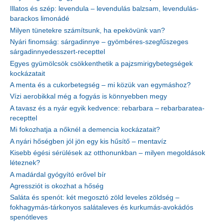
Illatos és szép: levendula – levendulás balzsam, levendulás-
barackos limonádé
Milyen tünetekre számítsunk, ha epekövünk van?
Nyári finomság: sárgadinnye – gyömbéres-szegfűszeges
sárgadinnyedesszert-recepttel
Egyes gyümölcsök csökkenthetik a pajzsmirigybetegségek
kockázatait
A menta és a cukorbetegség – mi közük van egymáshoz?
Vízi aerobikkal még a fogyás is könnyebben megy
A tavasz és a nyár egyik kedvence: rebarbara – rebarbaratea-
recepttel
Mi fokozhatja a nőknél a demencia kockázatait?
A nyári hőségben jól jön egy kis hűsítő – mentavíz
Kisebb égési sérülések az otthonunkban – milyen megoldások
léteznek?
A madárdal gyógyító erővel bír
Agressziót is okozhat a hőség
Saláta és spenót: két megosztó zöld leveles zöldség –
fokhagymás-tárkonyos salátaleves és kurkumás-avokádós
spenótleves