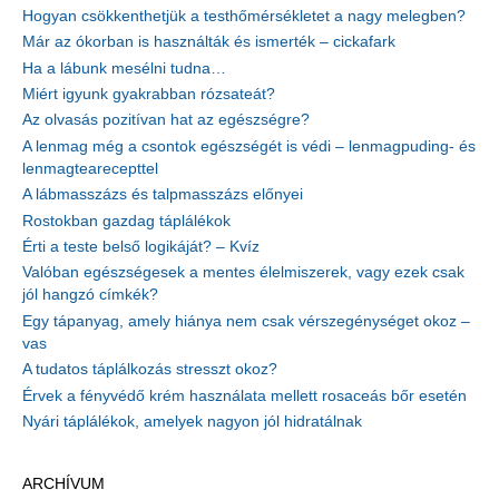
Hogyan csökkenthetjük a testhőmérsékletet a nagy melegben?
Már az ókorban is használták és ismerték – cickafark
Ha a lábunk mesélni tudna…
Miért igyunk gyakrabban rózsateát?
Az olvasás pozitívan hat az egészségre?
A lenmag még a csontok egészségét is védi – lenmagpuding- és
lenmagtearecepttel
A lábmasszázs és talpmasszázs előnyei
Rostokban gazdag táplálékok
Érti a teste belső logikáját? – Kvíz
Valóban egészségesek a mentes élelmiszerek, vagy ezek csak
jól hangzó címkék?
Egy tápanyag, amely hiánya nem csak vérszegénységet okoz –
vas
A tudatos táplálkozás stresszt okoz?
Érvek a fényvédő krém használata mellett rosaceás bőr esetén
Nyári táplálékok, amelyek nagyon jól hidratálnak
ARCHÍVUM