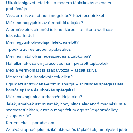
Ultrafeldolgozott ételek – a modern táplálkozás csendes
problémája
Visszérre is van otthoni megoldás? Házi receptekkel
Miért ne hagyjuk ki az étrendből a tojást?
A természetes életmód is lehet káros – amikor a wellness
túlzásba fordul
Miért együnk olívaolajat lefekvés előtt?
Tippek a zsíros arcbőr ápolásához
Miért és mitől olyan egészséges a zabkorpa?
Hőhullámok esetén javasolt és nem javasolt táplálékok
Még a vérnyomást is szabályozza – aszalt szilva
Mit tehetünk a homlokráncok ellen?
Egy igazi antioxidáns-erőmű: spárga – snidlinges spárgasaláta,
borsós spárga és uborkás spárgaital
Miért mozogjunk a terhesség ideje alatt?
Jelek, amelyek azt mutatják, hogy nincs elegendő magnézium a
szervezetünkben, azaz a magnézium egy szívegészségügyi
„szupersztár”
Kertem éke – paradicsom
Az alvási apnoé jelei, rizikófaktorai és táplálékok, amelyeket jobb