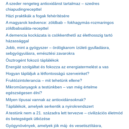
A szeder rengeteg antioxidánst tartalmaz – szedres
chiapudingrecepttel
Házi praktikák a fogak fehérítésére
A magyarok kedvence: zöldbab – fokhagymás-rozmaringos
zöldbabsaláta-recepttel
A demencia kockázata is csökkenthető az élethosszig tartó
házassággal
Jobb, mint a gyógyszer – ördögkarom ízületi gyulladásra,
sebgyógyulásra, emésztési zavarokra
Ösztrogént fokozó táplálékok
Energiát szolgáltat és fokozza az energiatermelést a vas
Hogyan tápláljuk a létfontosságú szerveinket?
Fruktózintolerancia – mit tehetünk ellene?
Mikroműanyagok a testünkben – van még értelme
egészségesen élni?
Milyen típusai vannak az antioxidánsoknak?
Táplálékok, amelyek serkentik a nyirokrendszert
A testünk nem a 21. századra lett tervezve – civilizációs életmód
és betegségek ütközése
Gyógynövények, amelyek jók máj- és vesetisztításra,