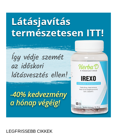
figyeljünk
a
helyes
arányokra!
LEGFRISSEBB CIKKEK