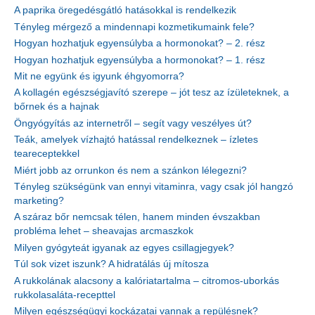
A paprika öregedésgátló hatásokkal is rendelkezik
Tényleg mérgező a mindennapi kozmetikumaink fele?
Hogyan hozhatjuk egyensúlyba a hormonokat? – 2. rész
Hogyan hozhatjuk egyensúlyba a hormonokat? – 1. rész
Mit ne együnk és igyunk éhgyomorra?
A kollagén egészségjavító szerepe – jót tesz az ízületeknek, a
bőrnek és a hajnak
Öngyógyítás az internetről – segít vagy veszélyes út?
Teák, amelyek vízhajtó hatással rendelkeznek – ízletes
teareceptekkel
Miért jobb az orrunkon és nem a szánkon lélegezni?
Tényleg szükségünk van ennyi vitaminra, vagy csak jól hangzó
marketing?
A száraz bőr nemcsak télen, hanem minden évszakban
probléma lehet – sheavajas arcmaszkok
Milyen gyógyteát igyanak az egyes csillagjegyek?
Túl sok vizet iszunk? A hidratálás új mítosza
A rukkolának alacsony a kalóriatartalma – citromos-uborkás
rukkolasaláta-recepttel
Milyen egészségügyi kockázatai vannak a repülésnek?