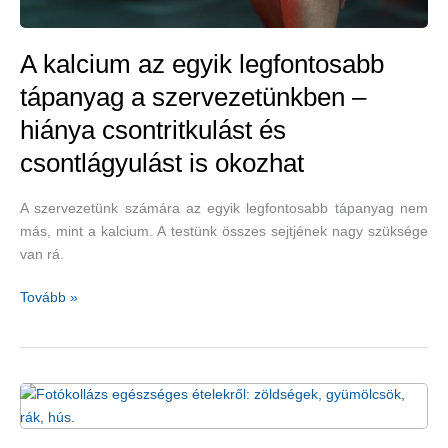
A kalcium az egyik legfontosabb
tápanyag a szervezetünkben –
hiánya csontritkulást és
csontlágyulást is okozhat
A szervezetünk számára az egyik legfontosabb tápanyag nem
más, mint a kalcium. A testünk összes sejtjének nagy szüksége
van rá.
A
Tovább »
kalcium
az
egyik
legfontosabb
tápanyag
a