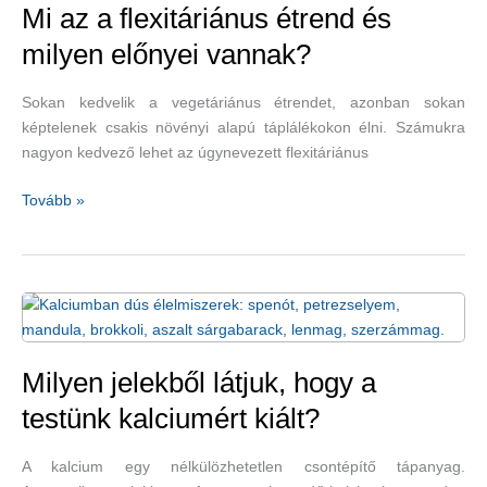
szervezetünkben
Mi az a flexitáriánus étrend és
–
milyen előnyei vannak?
hiánya
csontritkulást
Sokan kedvelik a vegetáriánus étrendet, azonban sokan
és
képtelenek csakis növényi alapú táplálékokon élni. Számukra
csontlágyulást
nagyon kedvező lehet az úgynevezett flexitáriánus
is
okozhat
Mi
Tovább »
az
a
flexitáriánus
étrend
és
milyen
előnyei
Milyen jelekből látjuk, hogy a
vannak?
testünk kalciumért kiált?
A kalcium egy nélkülözhetetlen csontépítő tápanyag.