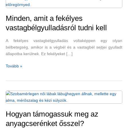
Minden, amit a fekélyes
vastagbélgyulladásról tudni kell
A fekélyes vastagbélgyulladás voltaképpen egy olyan
bélbetegség, amikor is a végbél és a vastagbél sejtjei gyulladt
állapotba kerülnek. Ez fekélyeket […]
Minden,
Tovább »
amit
a
fekélyes
vastagbélgyulladásról
tudni
kell
Hogyan támogassuk meg az
anyagcserénket ősszel?