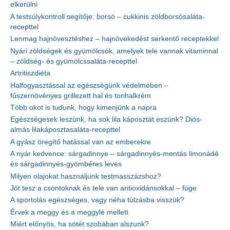
elkerülni
A testsúlykontroll segítője: borsó – cukkinis zöldborsósaláta-
recepttel
Lenmag hajnövesztéshez – hajnövekedést serkentő receptekkel
Nyári zöldségek és gyümölcsök, amelyek tele vannak vitaminnal
– zöldség- és gyümölcssaláta-recepttel
Artritiszdiéta
Halfogyasztással az egészségünk védelmében –
fűszernövényes grillezett hal és tonhalkrém
Több okot is tudunk, hogy kimenjünk a napra
Egészségesek leszünk, ha sok lila káposztát eszünk? Diós-
almás lilakáposztasaláta-recepttel
A gyász öregítő hatással van az emberekre
A nyár kedvence: sárgadinnye – sárgadinnyés-mentás limonádé
és sárgadinnyés-gyömbéres leves
Milyen olajokat használjunk testmasszázshoz?
Jót tesz a csontoknak és tele van antioxidánsokkal – füge
A sportolás egészséges, vagy néha túlzásba visszük?
Érvek a meggy és a meggylé mellett
Miért előnyös, ha sötét szobában alszunk?