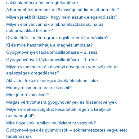
salaktalanításra és méregtelenítésre
A hormonháztartásunk a közösségi média miatt borul fel?
Milyen jelekből látszik, hogy nem eszünk elegendő zsírt?
Milyen előnyei vannak a lábhámlasztásnak, ha az
doktorhalakkal történik?
Divatdiéták – miért ugrunk egyik trendről a másikra?
Ki és mire használhatja a magnéziumolajat?
Gyógynövények fájdalomcsillapításra – 2. rész
Gyógynövények fájdalomcsillapításra – 1. rész
Milyen vitaminokra és ásványi anyagokra van szükség az
egészséges öregedéshez?
Aktivitást fokozó, energianövelő ételek és italok
Mennyire ismeri a teste jelzéseit?
Mire jó a rózsalekvár?
Magas vérnyomásra gyógynövények és fűszernövények
Milyen érdekes dolgokat készítettek régen a királynők
rozmaringból?
Mire figyeljünk, amikor multivitamint veszünk?
Gyógynövények és gyümölcsök – sok természetes vegyületet
tartalmaznak