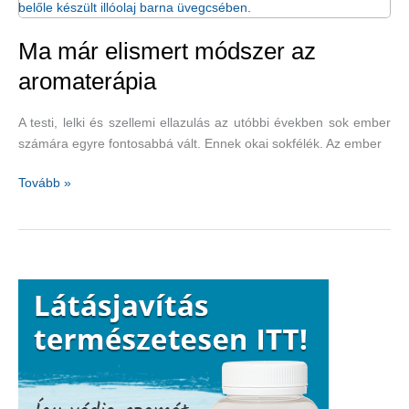
kezelések
felé
Ma már elismert módszer az
aromaterápia
A testi, lelki és szellemi ellazulás az utóbbi években sok ember
számára egyre fontosabbá vált. Ennek okai sokfélék. Az ember
Ma
Tovább »
már
elismert
módszer
az
aromaterápia