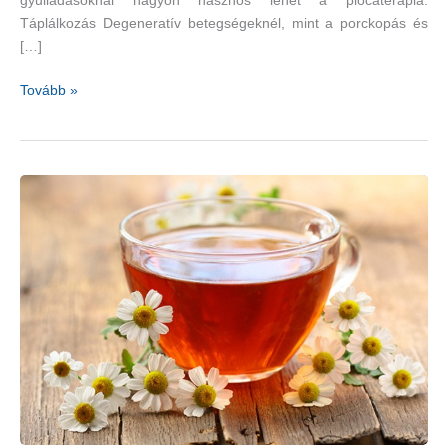
gyulladásoknál nagyon hasznos lehet a piócaterápia.
Táplálkozás Degeneratív betegségeknél, mint a porckopás és
[…]
Segítség
Tovább »
a
természetgyógyászatból
és
alternatív
medicinából
ízületi
problémákra