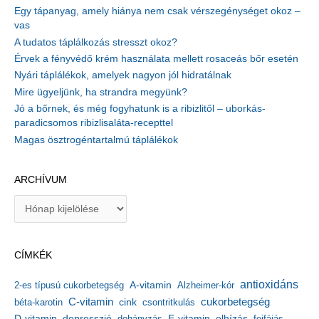
Egy tápanyag, amely hiánya nem csak vérszegénységet okoz –
vas
A tudatos táplálkozás stresszt okoz?
Érvek a fényvédő krém használata mellett rosaceás bőr esetén
Nyári táplálékok, amelyek nagyon jól hidratálnak
Mire ügyeljünk, ha strandra megyünk?
Jó a bőrnek, és még fogyhatunk is a ribizlitől – uborkás-
paradicsomos ribizlisaláta-recepttel
Magas ösztrogéntartalmú táplálékok
ARCHÍVUM
A
r
c
h
CÍMKÉK
í
v
antioxidáns
A-vitamin
2-es típusú cukorbetegség
Alzheimer-kór
u
m
C-vitamin
cukorbetegség
béta-karotin
cink
csontritkulás
depresszió
E-vitamin
D-vitamin
dohányzás
elhízás
fejfájás