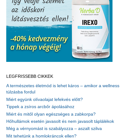
LEGFRISSEBB CIKKEK
A természetes életmód is lehet káros – amikor a wellness
túlzásba fordul
Miért együnk olívaolajat lefekvés előtt?
Tippek a zsíros arcbőr ápolásához
Miért és mitől olyan egészséges a zabkorpa?
Hőhullámok esetén javasolt és nem javasolt táplálékok
Még a vérnyomást is szabályozza – aszalt szilva
Mit tehetünk a homlokráncok ellen?