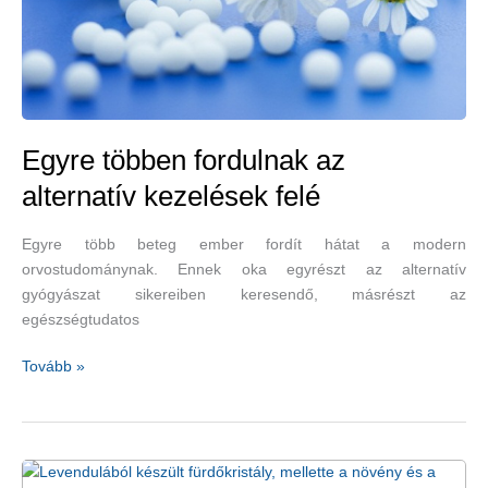
Egyre többen fordulnak az
alternatív kezelések felé
Egyre több beteg ember fordít hátat a modern
orvostudománynak. Ennek oka egyrészt az alternatív
gyógyászat sikereiben keresendő, másrészt az
egészségtudatos
Egyre
Tovább »
többen
fordulnak
az
alternatív