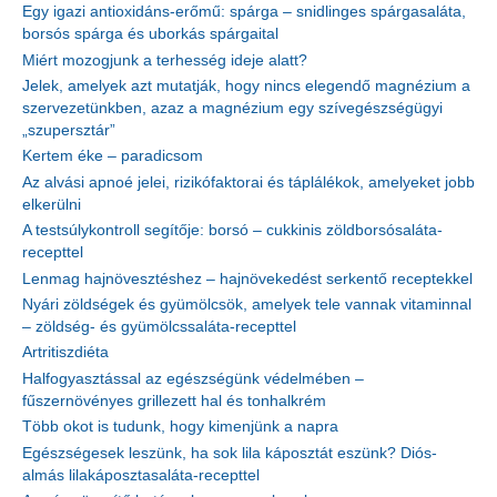
Egy igazi antioxidáns-erőmű: spárga – snidlinges spárgasaláta,
borsós spárga és uborkás spárgaital
Miért mozogjunk a terhesség ideje alatt?
Jelek, amelyek azt mutatják, hogy nincs elegendő magnézium a
szervezetünkben, azaz a magnézium egy szívegészségügyi
„szupersztár”
Kertem éke – paradicsom
Az alvási apnoé jelei, rizikófaktorai és táplálékok, amelyeket jobb
elkerülni
A testsúlykontroll segítője: borsó – cukkinis zöldborsósaláta-
recepttel
Lenmag hajnövesztéshez – hajnövekedést serkentő receptekkel
Nyári zöldségek és gyümölcsök, amelyek tele vannak vitaminnal
– zöldség- és gyümölcssaláta-recepttel
Artritiszdiéta
Halfogyasztással az egészségünk védelmében –
fűszernövényes grillezett hal és tonhalkrém
Több okot is tudunk, hogy kimenjünk a napra
Egészségesek leszünk, ha sok lila káposztát eszünk? Diós-
almás lilakáposztasaláta-recepttel