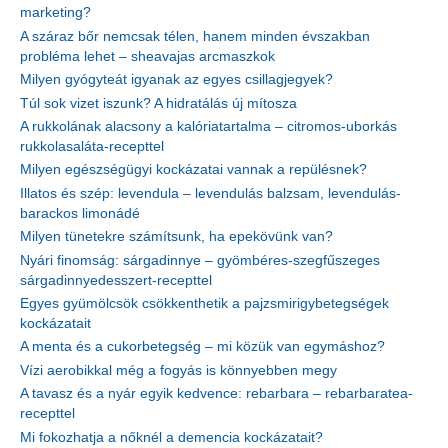
marketing?
A száraz bőr nemcsak télen, hanem minden évszakban
probléma lehet – sheavajas arcmaszkok
Milyen gyógyteát igyanak az egyes csillagjegyek?
Túl sok vizet iszunk? A hidratálás új mítosza
A rukkolának alacsony a kalóriatartalma – citromos-uborkás
rukkolasaláta-recepttel
Milyen egészségügyi kockázatai vannak a repülésnek?
Illatos és szép: levendula – levendulás balzsam, levendulás-
barackos limonádé
Milyen tünetekre számítsunk, ha epekövünk van?
Nyári finomság: sárgadinnye – gyömbéres-szegfűszeges
sárgadinnyedesszert-recepttel
Egyes gyümölcsök csökkenthetik a pajzsmirigybetegségek
kockázatait
A menta és a cukorbetegség – mi közük van egymáshoz?
Vízi aerobikkal még a fogyás is könnyebben megy
A tavasz és a nyár egyik kedvence: rebarbara – rebarbaratea-
recepttel
Mi fokozhatja a nőknél a demencia kockázatait?