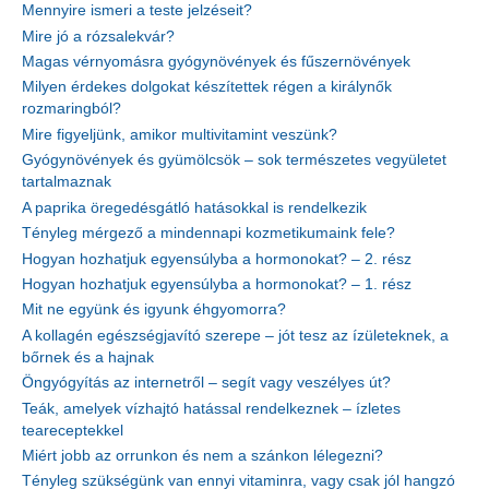
Mennyire ismeri a teste jelzéseit?
Mire jó a rózsalekvár?
Magas vérnyomásra gyógynövények és fűszernövények
Milyen érdekes dolgokat készítettek régen a királynők
rozmaringból?
Mire figyeljünk, amikor multivitamint veszünk?
Gyógynövények és gyümölcsök – sok természetes vegyületet
tartalmaznak
A paprika öregedésgátló hatásokkal is rendelkezik
Tényleg mérgező a mindennapi kozmetikumaink fele?
Hogyan hozhatjuk egyensúlyba a hormonokat? – 2. rész
Hogyan hozhatjuk egyensúlyba a hormonokat? – 1. rész
Mit ne együnk és igyunk éhgyomorra?
A kollagén egészségjavító szerepe – jót tesz az ízületeknek, a
bőrnek és a hajnak
Öngyógyítás az internetről – segít vagy veszélyes út?
Teák, amelyek vízhajtó hatással rendelkeznek – ízletes
teareceptekkel
Miért jobb az orrunkon és nem a szánkon lélegezni?
Tényleg szükségünk van ennyi vitaminra, vagy csak jól hangzó