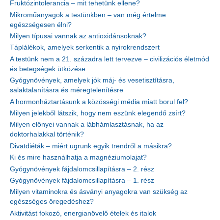
Fruktózintolerancia – mit tehetünk ellene?
Mikroműanyagok a testünkben – van még értelme
egészségesen élni?
Milyen típusai vannak az antioxidánsoknak?
Táplálékok, amelyek serkentik a nyirokrendszert
A testünk nem a 21. századra lett tervezve – civilizációs életmód
és betegségek ütközése
Gyógynövények, amelyek jók máj- és vesetisztításra,
salaktalanításra és méregtelenítésre
A hormonháztartásunk a közösségi média miatt borul fel?
Milyen jelekből látszik, hogy nem eszünk elegendő zsírt?
Milyen előnyei vannak a lábhámlasztásnak, ha az
doktorhalakkal történik?
Divatdiéták – miért ugrunk egyik trendről a másikra?
Ki és mire használhatja a magnéziumolajat?
Gyógynövények fájdalomcsillapításra – 2. rész
Gyógynövények fájdalomcsillapításra – 1. rész
Milyen vitaminokra és ásványi anyagokra van szükség az
egészséges öregedéshez?
Aktivitást fokozó, energianövelő ételek és italok