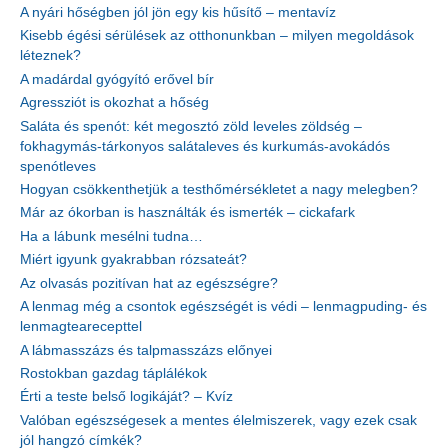
A nyári hőségben jól jön egy kis hűsítő – mentavíz
Kisebb égési sérülések az otthonunkban – milyen megoldások
léteznek?
A madárdal gyógyító erővel bír
Agressziót is okozhat a hőség
Saláta és spenót: két megosztó zöld leveles zöldség –
fokhagymás-tárkonyos salátaleves és kurkumás-avokádós
spenótleves
Hogyan csökkenthetjük a testhőmérsékletet a nagy melegben?
Már az ókorban is használták és ismerték – cickafark
Ha a lábunk mesélni tudna…
Miért igyunk gyakrabban rózsateát?
Az olvasás pozitívan hat az egészségre?
A lenmag még a csontok egészségét is védi – lenmagpuding- és
lenmagtearecepttel
A lábmasszázs és talpmasszázs előnyei
Rostokban gazdag táplálékok
Érti a teste belső logikáját? – Kvíz
Valóban egészségesek a mentes élelmiszerek, vagy ezek csak
jól hangzó címkék?