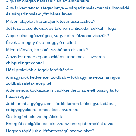
A gyász öregítő hatással van az emberekre
A nyár kedvence: sárgadinnye – sárgadinnyés-mentás limonádé
és sárgadinnyés-gyömbéres leves
Milyen olajokat használjunk testmasszázshoz?
Jót tesz a csontoknak és tele van antioxidánsokkal – füge
A sportolás egészséges, vagy néha túlzásba visszük?
Érvek a meggy és a meggylé mellett
Miért előnyös, ha sötét szobában alszunk?
A szeder rengeteg antioxidánst tartalmaz – szedres
chiapudingrecepttel
Házi praktikák a fogak fehérítésére
A magyarok kedvence: zöldbab – fokhagymás-rozmaringos
zöldbabsaláta-recepttel
A demencia kockázata is csökkenthető az élethosszig tartó
házassággal
Jobb, mint a gyógyszer – ördögkarom ízületi gyulladásra,
sebgyógyulásra, emésztési zavarokra
Ösztrogént fokozó táplálékok
Energiát szolgáltat és fokozza az energiatermelést a vas
Hogyan tápláljuk a létfontosságú szerveinket?