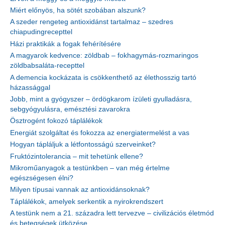
Miért előnyös, ha sötét szobában alszunk?
A szeder rengeteg antioxidánst tartalmaz – szedres
chiapudingrecepttel
Házi praktikák a fogak fehérítésére
A magyarok kedvence: zöldbab – fokhagymás-rozmaringos
zöldbabsaláta-recepttel
A demencia kockázata is csökkenthető az élethosszig tartó
házassággal
Jobb, mint a gyógyszer – ördögkarom ízületi gyulladásra,
sebgyógyulásra, emésztési zavarokra
Ösztrogént fokozó táplálékok
Energiát szolgáltat és fokozza az energiatermelést a vas
Hogyan tápláljuk a létfontosságú szerveinket?
Fruktózintolerancia – mit tehetünk ellene?
Mikroműanyagok a testünkben – van még értelme
egészségesen élni?
Milyen típusai vannak az antioxidánsoknak?
Táplálékok, amelyek serkentik a nyirokrendszert
A testünk nem a 21. századra lett tervezve – civilizációs életmód
és betegségek ütközése