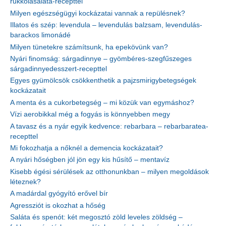
rukkolasaláta-recepttel
Milyen egészségügyi kockázatai vannak a repülésnek?
Illatos és szép: levendula – levendulás balzsam, levendulás-
barackos limonádé
Milyen tünetekre számítsunk, ha epekövünk van?
Nyári finomság: sárgadinnye – gyömbéres-szegfűszeges
sárgadinnyedesszert-recepttel
Egyes gyümölcsök csökkenthetik a pajzsmirigybetegségek
kockázatait
A menta és a cukorbetegség – mi közük van egymáshoz?
Vízi aerobikkal még a fogyás is könnyebben megy
A tavasz és a nyár egyik kedvence: rebarbara – rebarbaratea-
recepttel
Mi fokozhatja a nőknél a demencia kockázatait?
A nyári hőségben jól jön egy kis hűsítő – mentavíz
Kisebb égési sérülések az otthonunkban – milyen megoldások
léteznek?
A madárdal gyógyító erővel bír
Agressziót is okozhat a hőség
Saláta és spenót: két megosztó zöld leveles zöldség –