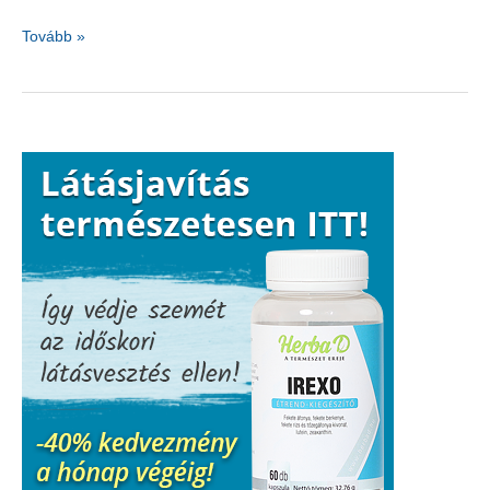
Hogyan
Tovább »
kerüljük
el
a
fertőzést?