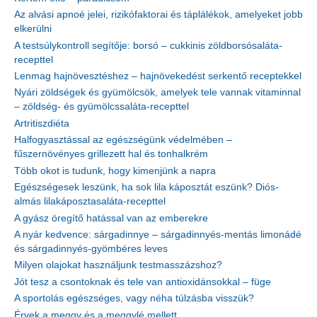
Az alvási apnoé jelei, rizikófaktorai és táplálékok, amelyeket jobb
elkerülni
A testsúlykontroll segítője: borsó – cukkinis zöldborsósaláta-
recepttel
Lenmag hajnövesztéshez – hajnövekedést serkentő receptekkel
Nyári zöldségek és gyümölcsök, amelyek tele vannak vitaminnal
– zöldség- és gyümölcssaláta-recepttel
Artritiszdiéta
Halfogyasztással az egészségünk védelmében –
fűszernövényes grillezett hal és tonhalkrém
Több okot is tudunk, hogy kimenjünk a napra
Egészségesek leszünk, ha sok lila káposztát eszünk? Diós-
almás lilakáposztasaláta-recepttel
A gyász öregítő hatással van az emberekre
A nyár kedvence: sárgadinnye – sárgadinnyés-mentás limonádé
és sárgadinnyés-gyömbéres leves
Milyen olajokat használjunk testmasszázshoz?
Jót tesz a csontoknak és tele van antioxidánsokkal – füge
A sportolás egészséges, vagy néha túlzásba visszük?
Érvek a meggy és a meggylé mellett