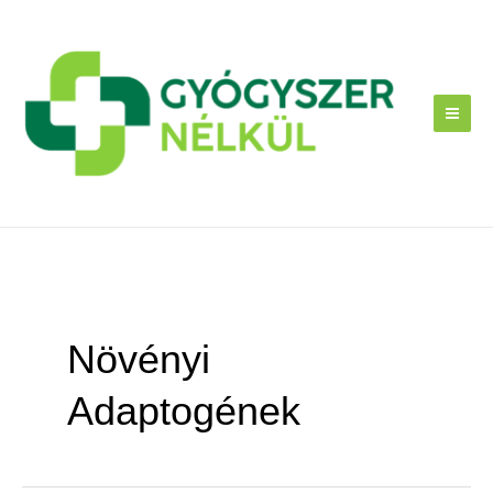
Skip
to
content
Növényi
Adaptogének