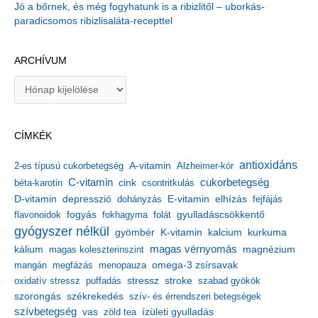
Jó a bőrnek, és még fogyhatunk is a ribizlitől – uborkás-
paradicsomos ribizlisaláta-recepttel
ARCHÍVUM
A
r
c
h
CÍMKÉK
í
v
antioxidáns
A-vitamin
2-es típusú cukorbetegség
Alzheimer-kór
u
m
C-vitamin
cukorbetegség
béta-karotin
cink
csontritkulás
depresszió
E-vitamin
D-vitamin
dohányzás
elhízás
fejfájás
gyulladáscsökkentő
flavonoidok
fogyás
fokhagyma
folát
gyógyszer nélkül
kalcium
gyömbér
K-vitamin
kurkuma
kálium
magas vérnyomás
magnézium
magas koleszterinszint
mangán
megfázás
menopauza
omega-3 zsírsavak
stressz
stroke
oxidatív stressz
puffadás
szabad gyökök
szorongás
székrekedés
szív- és érrendszeri betegségek
szívbetegség
ízületi gyulladás
vas
zöld tea