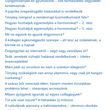
Gyógynövények és gyümölcsök – sok természetes vegyületet
tartalmaznak
A paprika öregedésgátló hatásokkal is rendelkezik
Tényleg mérgező a mindennapi kozmetikumaink fele?
Hogyan hozhatjuk egyensúlyba a hormonokat? – 2. rész
Hogyan hozhatjuk egyensúlyba a hormonokat? – 1. rész
Mit ne együnk és igyunk éhgyomorra?
A kollagén egészségjavító szerepe – jót tesz az ízületeknek, a
bőrnek és a hajnak
Öngyógyítás az internetről – segít vagy veszélyes út?
Teák, amelyek vízhajtó hatással rendelkeznek – ízletes
teareceptekkel
Miért jobb az orrunkon és nem a szánkon lélegezni?
Tényleg szükségünk van ennyi vitaminra, vagy csak jól hangzó
marketing?
A száraz bőr nemcsak télen, hanem minden évszakban
probléma lehet – sheavajas arcmaszkok
Milyen gyógyteát igyanak az egyes csillagjegyek?
Túl sok vizet iszunk? A hidratálás új mítosza
A rukkolának alacsony a kalóriatartalma – citromos-uborkás