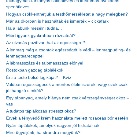
fokhagymás-tárkonyos salátaleves és kurkumás-avokádós
spenótleves
Hogyan csökkenthetjük a testhőmérsékletet a nagy melegben?
Már az ókorban is használták és ismerték – cickafark
Ha a lábunk mesélni tudna…
Miért igyunk gyakrabban rózsateát?
Az olvasás pozitívan hat az egészségre?
A lenmag még a csontok egészségét is védi – lenmagpuding- és
lenmagtearecepttel
A lábmasszázs és talpmasszázs előnyei
Rostokban gazdag táplálékok
Érti a teste belső logikáját? – Kvíz
Valóban egészségesek a mentes élelmiszerek, vagy ezek csak
jól hangzó címkék?
Egy tápanyag, amely hiánya nem csak vérszegénységet okoz –
vas
A tudatos táplálkozás stresszt okoz?
Érvek a fényvédő krém használata mellett rosaceás bőr esetén
Nyári táplálékok, amelyek nagyon jól hidratálnak
Mire ügyeljünk, ha strandra megyünk?