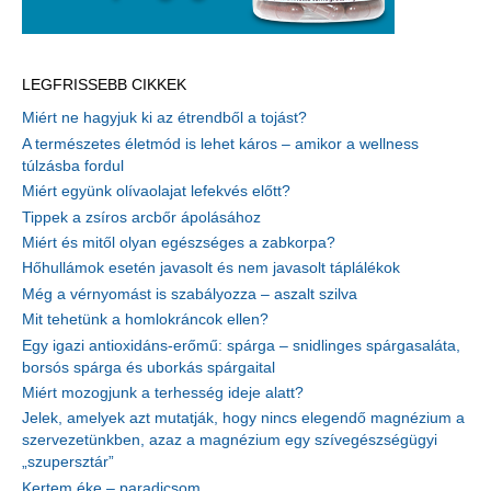
LEGFRISSEBB CIKKEK
Miért ne hagyjuk ki az étrendből a tojást?
A természetes életmód is lehet káros – amikor a wellness
túlzásba fordul
Miért együnk olívaolajat lefekvés előtt?
Tippek a zsíros arcbőr ápolásához
Miért és mitől olyan egészséges a zabkorpa?
Hőhullámok esetén javasolt és nem javasolt táplálékok
Még a vérnyomást is szabályozza – aszalt szilva
Mit tehetünk a homlokráncok ellen?
Egy igazi antioxidáns-erőmű: spárga – snidlinges spárgasaláta,
borsós spárga és uborkás spárgaital
Miért mozogjunk a terhesség ideje alatt?
Jelek, amelyek azt mutatják, hogy nincs elegendő magnézium a
szervezetünkben, azaz a magnézium egy szívegészségügyi
„szupersztár”
Kertem éke – paradicsom