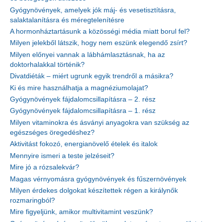
Gyógynövények, amelyek jók máj- és vesetisztításra,
salaktalanításra és méregtelenítésre
A hormonháztartásunk a közösségi média miatt borul fel?
Milyen jelekből látszik, hogy nem eszünk elegendő zsírt?
Milyen előnyei vannak a lábhámlasztásnak, ha az
doktorhalakkal történik?
Divatdiéták – miért ugrunk egyik trendről a másikra?
Ki és mire használhatja a magnéziumolajat?
Gyógynövények fájdalomcsillapításra – 2. rész
Gyógynövények fájdalomcsillapításra – 1. rész
Milyen vitaminokra és ásványi anyagokra van szükség az
egészséges öregedéshez?
Aktivitást fokozó, energianövelő ételek és italok
Mennyire ismeri a teste jelzéseit?
Mire jó a rózsalekvár?
Magas vérnyomásra gyógynövények és fűszernövények
Milyen érdekes dolgokat készítettek régen a királynők
rozmaringból?
Mire figyeljünk, amikor multivitamint veszünk?